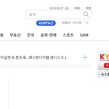
2026.08.07 (금)
ENG
中文
|
|
 상승… "2분기 기업 순이익 21% 증가" 전망
패밀리 사이트
 나토 회원국 공격 검토… 거짓 깃발 작전"
재회…로봇·AI 데이터센터·모빌리티 구체화
금융
부동산
전국
문화·연예
스포츠
GAM
·아이온큐·도어대시↑ VS 샌디스크·피그마·앱러빈↓
 반대…상법·자본시장법 개정 논의"
 차익실현 속 혼조세...웨스턴디지털·샌디스크↓
에 긴급 안보 점검회의
호르무즈 재개방 기대에 강세
조까지, 상승...호실적 보고 기업 상승세 뚜렷
인 '사파리' 공격… 시민들 공포감 극대화 전략
' 임시 주총 기대감에 홀로 상한가…마진 잔액은 사상 최고
버리지 위험수위…숨은 차입이 더 큰 변수"
대응 1단계 진압 중