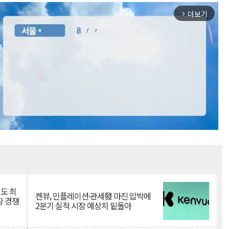
더보기
arrow_forward_ios
Mute
인도 최
켄뷰, 인플레이션·관세發 마진 압박에
장 경쟁
2분기 실적 시장 예상치 밑돌아