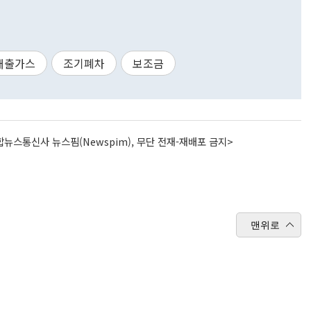
배출가스
조기폐차
보조금
뉴스통신사 뉴스핌(Newspim), 무단 전재-재배포 금지>
맨위로