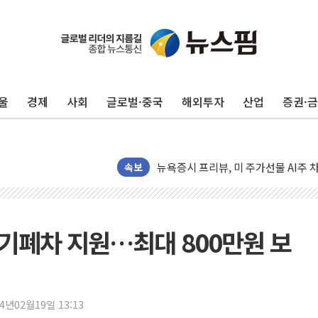
유럽증시, 견조한 실적 소화하며 대부분
리투아니아 국방 "러, 우크라 드론으로
구광모, 내주 실리콘밸리서 젠슨 황 
울
경제
사회
글로벌·중국
해외투자
산업
증권·
뉴욕증시 개장 전 특징주...모더나
김정관 장관 "영업이익 N% 성과급
뉴욕증시 프리뷰, 미 주가선물 AI주
속보
청와대, 북한 단거리 탄도미사일 발사
금값 7주 만에 최고…美 고용 둔화·
[인도증시] 중동 긴장 완화에 실적 호
조기폐차 지원…최대 800만원 보
러, 1인칭시점 드론으로 우크라 민간
[베트남 증시] 지수 하락 속 'DGC
'월가의 황제' 다이먼 "금융시장 레
24년02월19일 13:13
양주 섬유염색공장서 화재 1명 중상…