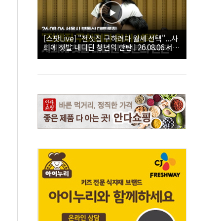
[스팟Live] "전셋집 구하려다 월세 선택"...사
회에 첫발 내디딘 청년의 한탄 | 26.08.06 서울
시 부동산 대토론회