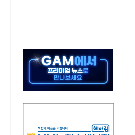
야, 경쟁상대 中과 비교해야"
하는 '선봉'의 대민 봉사
미사일 1발 발사… 올해 10번째·42일 만 도발
 새 안보 위기… 반군·마약카르텔이 습득해 전투 활용
어선 구조
무해한 표면 부식 물질"
분만에 진화...외국인 노동자 숨져