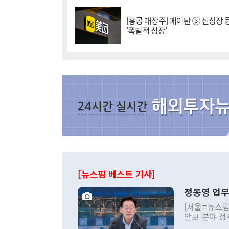
[홍콩 대장주] 메이퇀 ③ 신성장
'폭발적 성장'
[뉴스핌 베스트 기사]
정동영 업무
[서울=뉴스핌
안보 분야 정
평화공존 발전