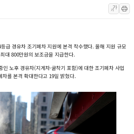
김정관 산업부 장관 "주 52시간 손봐
가
가
해군 1함대 창설 80주년…지역과 함께
[3보] 북, 원산서 동해로 단거리 탄도
우크라 드론 전술, 중남미 콜롬비아에
동해해경, 독도 해상서 부유물 감긴 
 4등급 경유차 조기폐차 지원에 본격 착수했다. 올해 지원 규모
주한미군 "오산기지 누출, 백린 아닌 
 최대 800만원의 보조금을 지급한다.
구미 폐염산처리업체서 불 2시간30여
중인 노후 경유차(지게차·굴착기 포함)에 대한 조기폐차 사업
폐차를 본격 확대한다고 19일 밝혔다.