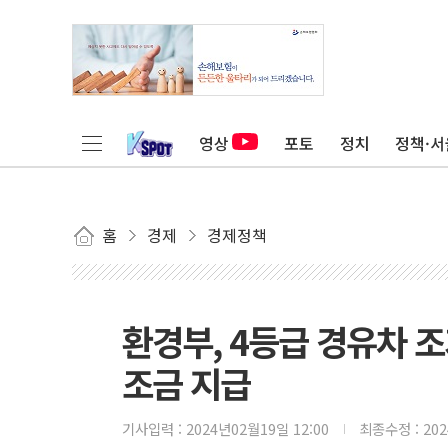
영상
포토
정치
정책·서
홈
경제
경제정책
환경부, 4등급 경유차 
조금 지급
기사입력 :
2024년02월19일 12:00
최종수정 :
20