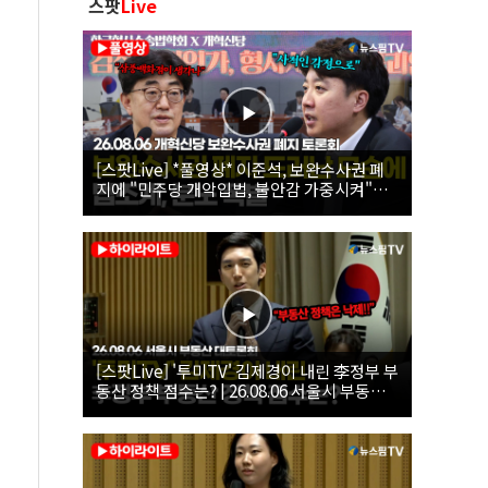
스팟
Live
[스팟Live] *풀영상* 이준석, 보완수사권 폐
지에 "민주당 개악입법, 불안감 가중시켜"｜
26.08.06 개혁신당 보완수사권 폐지 토론회
[스팟Live] '투미TV' 김제경이 내린 李정부 부
동산 정책 점수는? | 26.08.06 서울시 부동산
대토론회