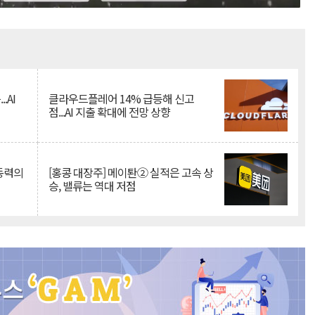
Mute
.AI
클라우드플레어 14% 급등해 신고
점...AI 지출 확대에 전망 상향
 동력의
[홍콩 대장주] 메이퇀② 실적은 고속 상
승, 밸류는 역대 저점