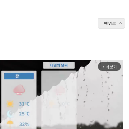
맨위로
더보기
arrow_forward_ios