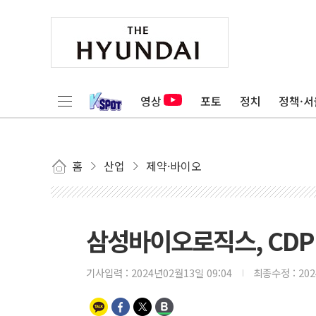
영상
포토
정치
정책·서
홈
산업
제약·바이오
삼성바이오로직스, CDP 
기사입력 :
2024년02월13일 09:04
최종수정 :
20