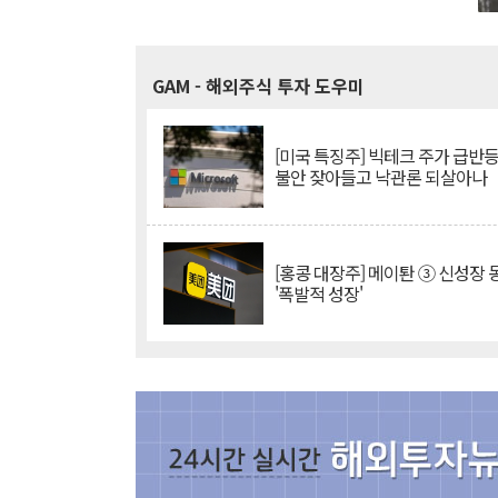
GAM
- 해외주식 투자 도우미
[미국 특징주] 빅테크 주가 급반등..
불안 잦아들고 낙관론 되살아나
[홍콩 대장주] 메이퇀 ③ 신성장
'폭발적 성장'