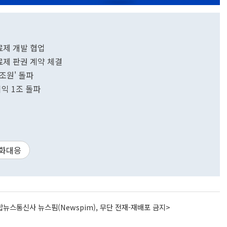
료제 개발 협업
제 판권 계약 체결
조원' 돌파
익 1조 돌파
화대응
뉴스통신사 뉴스핌(Newspim), 무단 전재-재배포 금지>