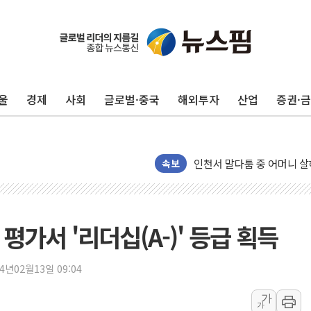
울
경제
사회
글로벌·중국
해외투자
산업
증권·
[종합] 김민석, 정청래에 누적 '
민주당 경북도당위원장에 오중
인천서 말다툼 중 어머니 살
김민석, 강원·대구·경북 경선서
속보
[속보] 민주, 강원·대구·경북 
[속보] 민주, 경북 경선 결과 
[속보] 민주, 대구 경선 결과 
평가서 '리더십(A-)' 등급 획득
[속보] 민주, 강원 경선 결과 
정재헌 CEO, SKT 장기고
24년02월13일 09:04
최태원, 노소영에 9440억
가
가
하나금융, 명동 소상공인에 