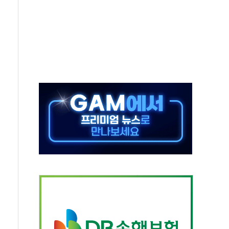
극기 거꾸로' 논란…이틀만에 철거
 예술·체육요원 최대 33% 감축
 역대 최대폭 감소한 9.4%↓…유통업계 양극화 심화
 특사'로 콜롬비아 대통령 취임식 참석
시간당 30mm 강한 비...호우 피해 없어
방…野 "청년 우롱 기괴" vs 與 "송구한 해프닝"
 2026'서 어린이 과학연극 2편 수상
우스' 잠실점, 직장인 핫플레이스로 부상
정 조율 완료…초고가·비거주 1주택 등 여론 수렴"