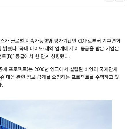
인천시 광복절 현수막 '태
병무청, 보충역 전면 손질…
홈플러스發 대형마트 판매,
윤준병·이해민 의원, '정부
직스가 글로벌 지속가능경영 평가기관인 CDP로부터 기후변화
'호우·산사태 주의보' 울진 
3일 밝혔다. 국내 바이오·제약 업계에서 이 등급을 받은 기업은
여야, 황희 '버스 하우스' 공
(B)' 등급에서 한 단계 상향됐다.
풀무원재단, '국제과학연극제
현대그린푸드 '텍사스로드하
·탄소정보공개 프로젝트)는 2000년 영국에서 설립된 비영리 국제단체
이슈 대응 관련 정보 공개를 요청하는 프로젝트를 수행하고 있
與 "세제개편안 8월 말 당
.