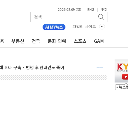
2026.08.09 (일)
ENG
中文
|
|
패밀리 사이트
금융
부동산
전국
문화·연예
스포츠
GAM
1.48%p' 차 선두 유지...金 46.01% vs 鄭 44.53%
기 당선...합산득표율 68.63%
해 10대 구속…범행 후 반려견도 죽여
 정청래에 승리…金 48.54% vs 鄭 44.40%
경선 결과...김민석 48.54% 정청래 44.40%
발표...김민석 47.37% 정청래 45.71% 송영길 6.92%
발표...정청래 47.82% 김민석 46.35% 송영길 5.83%
발표...김민석 50.30% 정청래 41.94% 송영길 7.76%
객 400명 맞이…"마음 잇는 시간 되길"
 지급 확정되나…재상고 앞두고 막판 셈법
'행복상자' 전달