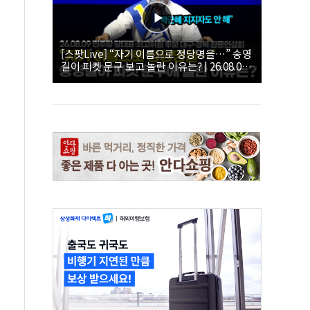
[스팟Live] “자기 이름으로 정당명을…” 송영
길이 피켓 문구 보고 놀란 이유는? | 26.08.09
더불어민주당 당대표·최고위원 후보 대구·경
북 합동연설회