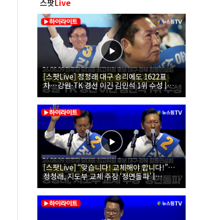
스팟
Live
[스팟Live] 정청래 대구 승리에도 1622표
차…강원·TK 경선 이긴 김민석 1위 수성 |
26.08.09 더불어민주당 당대표·최고위원 후
보 대구·경북 합동연설회
[스팟Live] “맞습니다! 교체해야 합니다!”…
정청래, 지도부 교체 주장 ‘정면돌파’ |
26.08.09 더불어민주당 당대표·최고위원 후
보 대구·경북 합동연설회