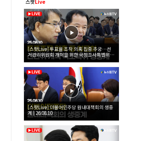
스팟
Live
[스팟Live] 투표율 조작 의혹 집중 추궁…선
거관리위원회 개혁을 위한 국정조사특별위원
회 | 26.08.10
[스팟Live] 더불어민주당 원내대책회의 생중
계 | 26.08.10