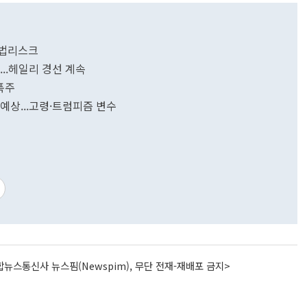
 사법리스크
...헤일리 경선 계속
폭주
 예상...고령·트럼피즘 변수
뉴스통신사 뉴스핌(Newspim), 무단 전재-재배포 금지>