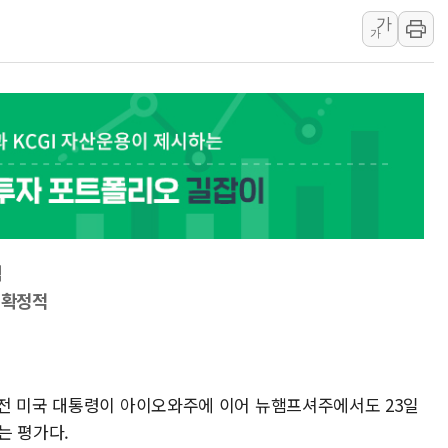
가
NH농협금융, '경영계획 R
가
신창재 교보생명 의장 "수
흥국생명, 검사·치료·재활
'반도체 독주' 끝나나…이
신한카드·홈앤쇼핑, 전통
력
 확정적
전 미국 대통령이 아이오와주에 이어 뉴햄프셔주에서도 23일
는 평가다.