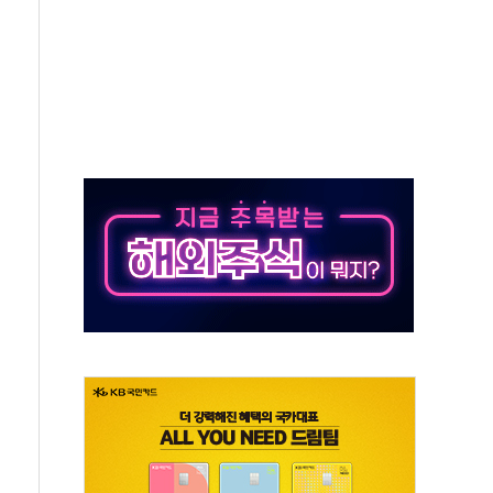
eview' 첫 도입…하반기 전략 점검
수료 분급제, 보험업계 '머니게임' 바로잡을 계기"
 한 번에 보장…통합치료 특약 4종 출시
번 달 非반도체가 더 뛰었다
시장 활성화 맞손…빅데이터로 성장시장 발굴