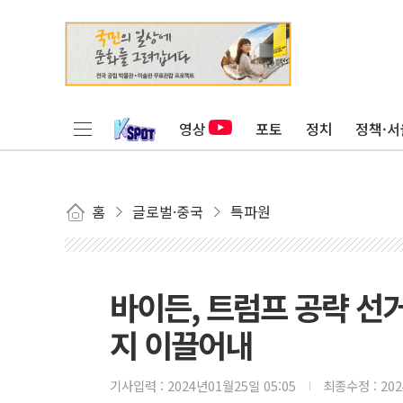
영상
포토
정치
정책·서
홈
글로벌·중국
특파원
바이든, 트럼프 공략 선거
지 이끌어내
기사입력 :
2024년01월25일 05:05
최종수정 :
20