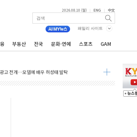
2900건 육박…"실거주 예외 넓혀달라"
2026.08.10 (월)
ENG
中文
|
|
덕구의회, 의장단 구성 '또' 무산
 공동대표 체제 공식 출범
패밀리 사이트
링프레쉬', 올리브영 판매 1위 등극
금융
부동산
전국
문화·연예
스포츠
GAM
팬사인회 개최와 함께 F.M.W 캠페인 마무리
 600여개 확대
규 광고 전개…모델에 배우 허성태 발탁
념 감동의 마라톤 개최
웨이브시티'에서 주차로봇 검증한다
제 14년 연속 공식 후원
300만주 장내 매수 예정
사주 장내 직접 취득 착수
' 김기현 부부 재판 출석…과태료 언급에 "깎아주세요"
화 속도…HBM 후공정株 수혜 전망" - 그로쓰리서치
소한 무승부 이상의 승리 예상...추세상 우위"