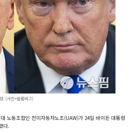
령. [사진=블룸버그]
최대 노동조합인 전미자동차노조(UAW)가 24일 바이든 대통령
했다.