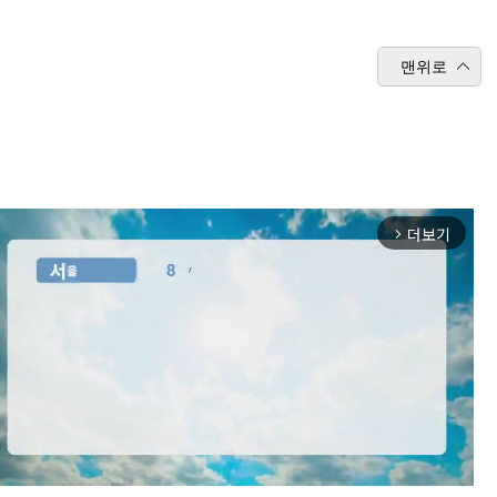
맨위로
더보기
arrow_forward_ios