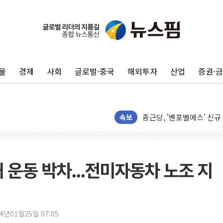
부동산 세제개편 입법의견 
'협치는 어디로'...대전 대
에이치시티, 허봉재·권용택
쿨링생리대 브랜드 '쏘피 쿨
울
경제
사회
글로벌·중국
해외투자
산업
증권·
메가커피, NCT WISH 
쿠팡, 로켓직구 신규 브랜드
종근당, '벤포벨에스' 신
S-OIL, 창립 50주년 기
속보
현대차, '힐스테이트 더
아이센스, 서울국제여성영화
오리엔트, 오리엔트바이오 
 운동 박차...전미자동차 노조 지
케이엠제약, 3억원 규모 자
김건희, '로저비비에 선물
"HBF 표준 공개로 상용
24년01월25일 07:05
김민석 "호남과 수도권서 최