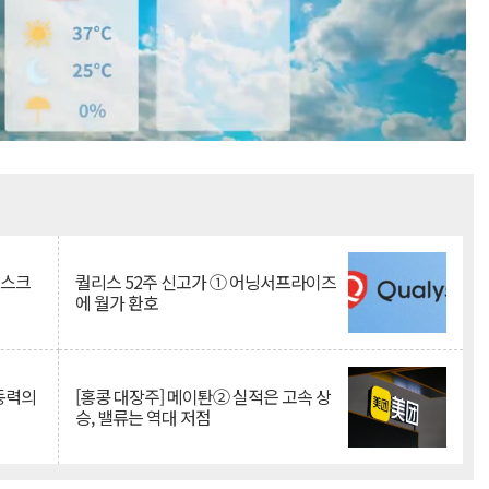
Mute
리스크
퀄리스 52주 신고가 ① 어닝서프라이즈
에 월가 환호
 동력의
[홍콩 대장주] 메이퇀② 실적은 고속 상
승, 밸류는 역대 저점