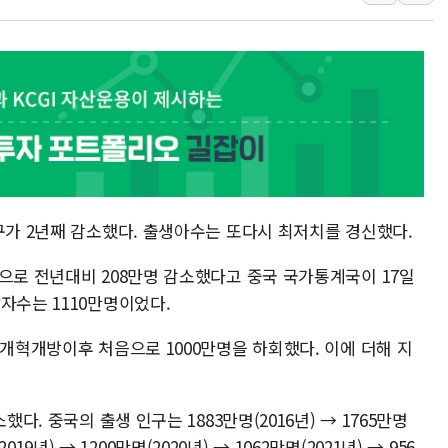
'월가의 황제' 다이먼 "금융시장 레
양주 섬유염색공장서 화재 1명 중상…
김정관 산업부 장관 "주 52시간 손봐
해군 1함대 창설 80주년…지역과 함께
[3보] 북, 원산서 동해로 단거리 탄도
우크라 드론 전술, 중남미 콜롬비아에
동해해경, 독도 해상서 부유물 감긴 
구가 2년째 감소했다. 출생아수는 또다시 최저치를 경신했다.
주한미군 "오산기지 누출, 백린 아닌 
구미 폐염산처리업체서 불 2시간30여
으로 전년대비 208만명 감소했다고 중국 국가통계국이 17일
해군과 함께하는 '불금전파, 송정' 시
자수는 1110만명이었다.
 개혁개방이후 처음으로 1000만명을 하회했다. 이에 더해 지
했다. 중국의 출생 인구는 1883만명(2016년) → 1765만명
2019년) → 1200만명(2020년) → 1062만명(2021년) → 956