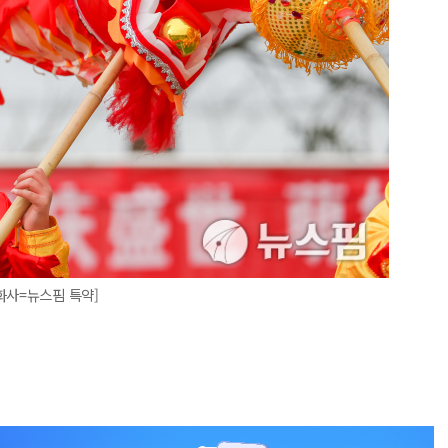
화사=뉴스핌 특약]