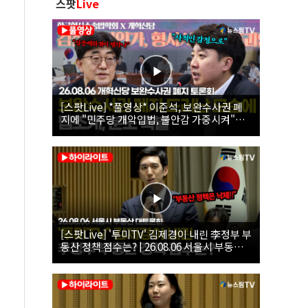
스팟
Live
[스팟Live] *풀영상* 이준석, 보완수사권 폐
지에 "민주당 개악입법, 불안감 가중시켜"｜
26.08.06 개혁신당 보완수사권 폐지 토론회
[스팟Live] '투미TV' 김제경이 내린 李정부 부
동산 정책 점수는? | 26.08.06 서울시 부동산
대토론회