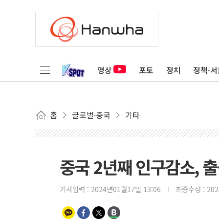
영상
포토
정치
정책·서
홈
글로벌·중국
기타
중국 2년째 인구감소, 
기사입력 :
2024년01월17일 13:06
최종수정 :
20