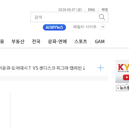
2026.08.07 (금)
ENG
中文
|
|
패밀리 사이트
금융
부동산
전국
문화·연예
스포츠
GAM
 나토 회원국 공격 검토… 거짓 깃발 작전"
재회…로봇·AI 데이터센터·모빌리티 구체화
·아이온큐·도어대시↑ VS 샌디스크·피그마·앱러빈↓
 반대…상법·자본시장법 개정 논의"
 차익실현 속 혼조세...웨스턴디지털·샌디스크↓
에 긴급 안보 점검회의
호르무즈 재개방 기대에 강세
조까지, 상승...호실적 보고 기업 상승세 뚜렷
인 '사파리' 공격… 시민들 공포감 극대화 전략
' 임시 주총 기대감에 홀로 상한가…마진 잔액은 사상 최고