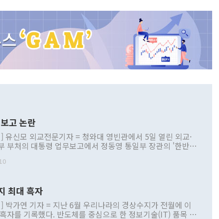
보고 논란
] 유신모 외교전문기자 = 청와대 영빈관에서 5일 열린 외교·
부 부처의 대통령 업무보고에서 정동영 통일부 장관의 '한반도
 구상'과 업무보고 발언이 논란을 빚고 있다. 이날 정 장관의
10
정부 내 조율을 거치지 않은 사안을 정책으로 추진하겠다고 공
는가 하면 사실 관계에 맞지 않은 설명도 있었다. 이재명 대통
로 신중을 기해 달라고 경고했고, 조현 외교부 장관은 '이상
지 최대 흑자
 근거한 비현실적 구상'이라는 비판을 내놨다. 그동안 정 장
책 관련 발언이 물의를 빚은 적은 여러 번 있지만 대통령과 유
] 박가연 기자 = 지난 6월 우리나라의 경상수지가 전월에 이
이 공개적으로 부정적 입장을 표명한 것은 이례적이다. 정 장
 흑자를 기록했다. 반도체를 중심으로 한 정보기술(IT) 품목 수