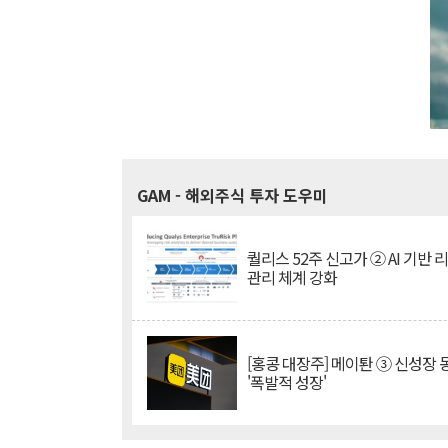
GAM
- 해외주식 투자 도우미
퀄리스 52주 신고가 ② AI 기반 
관리 체계 강화
[홍콩 대장주] 메이퇀 ③ 신성장
'폭발적 성장'