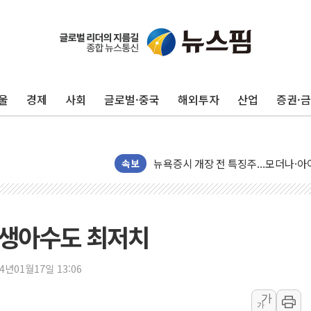
울
경제
사회
글로벌·중국
해외투자
산업
증권·
리투아니아 국방 "러, 우크라 드론으로
구광모, 내주 실리콘밸리서 젠슨 황 
뉴욕증시 개장 전 특징주...모더나
속보
김정관 장관 "영업이익 N% 성과급
뉴욕증시 프리뷰, 미 주가선물 AI주
청와대, 북한 단거리 탄도미사일 발사
출생아수도 최저치
금값 7주 만에 최고…美 고용 둔화·
[인도증시] 중동 긴장 완화에 실적 호
24년01월17일 13:06
러, 1인칭시점 드론으로 우크라 민간
가
[베트남 증시] 지수 하락 속 'DGC
가