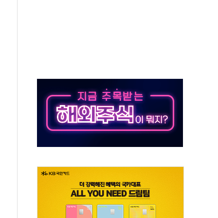
버리지 위험수위…숨은 차입이 더 큰 변수"
대응 1단계 진압 중
야, 경쟁상대 中과 비교해야"
하는 '선봉'의 대민 봉사
미사일 1발 발사… 올해 10번째·42일 만 도발
 새 안보 위기… 반군·마약카르텔이 습득해 전투 활용
어선 구조
무해한 표면 부식 물질"
분만에 진화...외국인 노동자 숨져
즌2