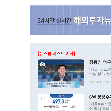
[뉴스핌 베스트 기사]
정동영 업무
[서울=뉴스핌
안보 분야 정
평화공존 발전
2026-08-06 06:
발언 중에는 
언한 것이 있
령은 공개적으
6월 경상수
주의적 희망에
관의 대북 정
[서울=뉴스핌
관 부처 장관
어 역대 최대