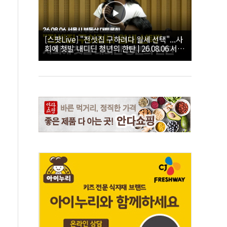
[스팟Live] "전셋집 구하려다 월세 선택"...사
회에 첫발 내디딘 청년의 한탄 | 26.08.06 서울
시 부동산 대토론회