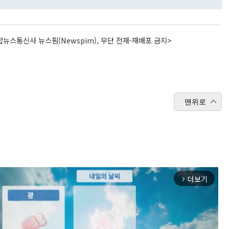
뉴스통신사 뉴스핌(Newspim), 무단 전재-재배포 금지>
맨위로
더보기
arrow_forward_ios