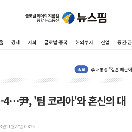
이번주 국내 주요 금융일정
美, 이란전 출구전략 
강릉·동해·삼척 시간당
울
경제
사회
글로벌·중국
해외투자
산업
증권·
폐기물 수거하다 참변
서울 중랑구 주택가서 
李대통령 "결혼 때문에 
속보
여수 오동도 인근 해상
추미애, '위안부' 피해
인천 선재도 갯벌서 해루
4…尹, '팀 코리아'와 혼신의 대
인천서 말다툼 중 어머니
'화합' 꺼낸 김민석에
李대통령, ISA 개편 
동해중부 전 해상 풍랑
23년11월27일 09:26