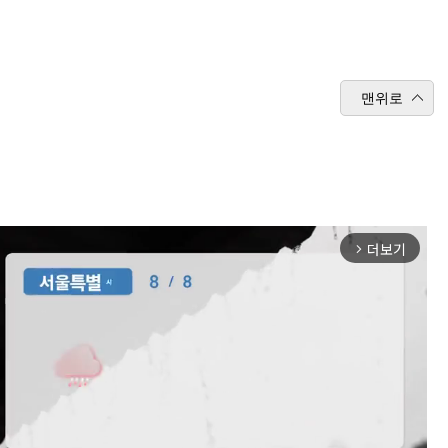
맨위로
더보기
arrow_forward_ios