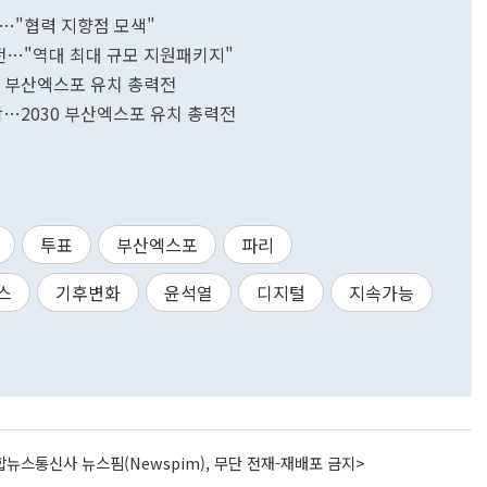
…"협력 지향점 모색"
력전…"역대 최대 규모 지원패키지"
30 부산엑스포 유치 총력전
착…2030 부산엑스포 유치 총력전
투표
부산엑스포
파리
스
기후변화
윤석열
디지털
지속가능
뉴스통신사 뉴스핌(Newspim), 무단 전재-재배포 금지>