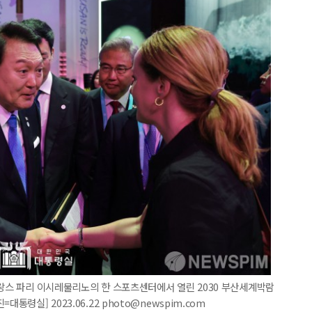
프랑스 파리 이시레물리노의 한 스포츠센터에서 열린 2030 부산세계박람
통령실] 2023.06.22 photo@newspim.com