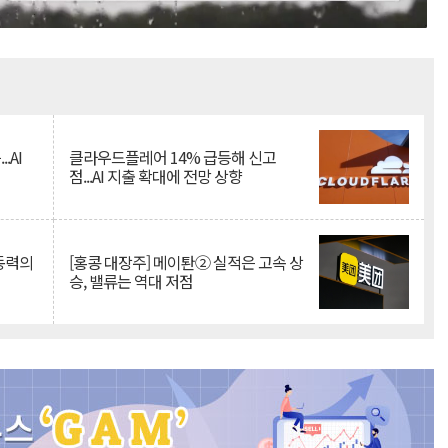
Mute
.AI
클라우드플레어 14% 급등해 신고
점...AI 지출 확대에 전망 상향
 동력의
[홍콩 대장주] 메이퇀② 실적은 고속 상
승, 밸류는 역대 저점