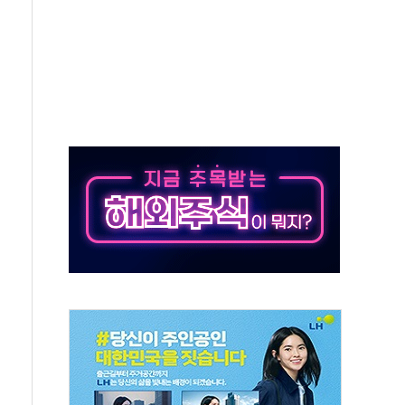
사망 23명…정부, 비상대응기구 가동
, 수도 베이징도 부동산 규제 철폐
위 상승으로 피서객 7명 고립…전원 구조
별똥별 멍' 운영…페르세우스 유성우 관측
시간당 50mm 이상 폭우…호우경보 발효
0대 숨져…온열질환 여부 조사
능시험 오전 집중 편성…체감온도 38도 넘으면 중단