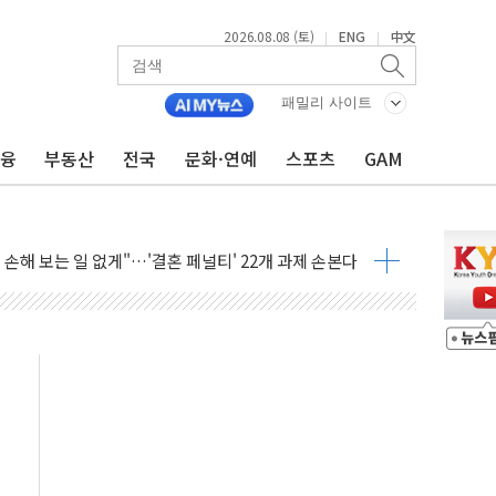
2026.08.08 (토)
ENG
中文
|
|
(8.10~8.14)
만지작…공습 한계·탄약 부족 현실화
패밀리 사이트
 최대 50㎜ 폭우…강원 동해안 강한 비 어어져
금융
부동산
전국
문화·연예
스포츠
GAM
…60대 환경미화원 수거차에 치여 사망
흉기 난동…60대 남성 2명 숨져
손해 보는 일 없게"…'결혼 페널티' 22개 과제 손본다
서 모터보트 전복…1명 사망·1명 실종
자 기림의 날 참석..."국제적 시민 연대로 목소리 내야"
질 중 실종 60대 나흘만에 숨진 채 발견
 흉기 살해 10대 아들 체포
 '뻔뻔' 받아친 정청래…제주 연설서 신경전 고조
재검토 지시…與 "적극 환영"·野 "졸속 국정"
주의보…10일까지 최대 3.5m 높은 물결