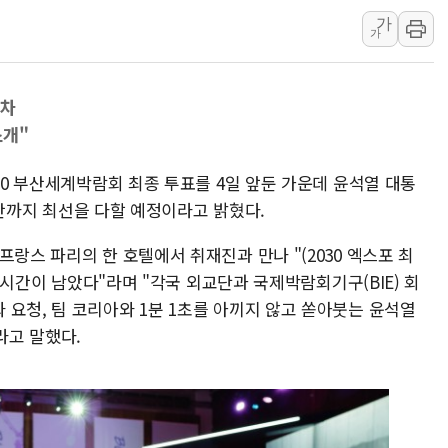
연일 폭염에 온열질환 
가
中 전방위 아파트 부양
가
인제 용대리 계곡서 수
동해시, 11~14일 '
박차
강원 중·남부 동해안 
소개"
청양 밭에서 일하던 9
030 부산세계박람회 최종 투표를 4일 앞둔 가운데 윤석열 대통
폭염에 車 운전면허 기
 순간까지 최선을 다할 예정이라고 밝혔다.
프랑스 파리의 한 호텔에서 취재진과 만나 "(2030 엑스포 최
여 시간이 남았다"라며 "각국 외교단과 국제박람회기구(BIE) 회
요청, 팀 코리아와 1분 1초를 아끼지 않고 쏟아붓는 윤석열
라고 말했다.