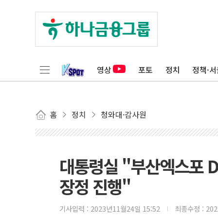
영상
포토
정치
정책·서
홈
정치
청와대·감사원
대통령실 "부산엑스포 D-
장정 진행"
기사입력 :
2023년11월24일 15:52
최종수정 :
20