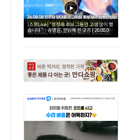
[스팟Live] “정청래 후보 그동안 고생 많이 했
습니다”…송영길, 연임에 선 긋기 | 26.08.08
더불어민주당 당대표·최고위원 후보 제주 합
동연설회