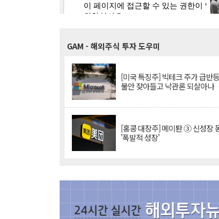
GAM
- 해외주식 투자 도우미
[미국 특징주] 빅테크 주가 급반등..
불안 잦아들고 낙관론 되살아나
[홍콩 대장주] 메이퇀 ③ 신성장
'폭발적 성장'