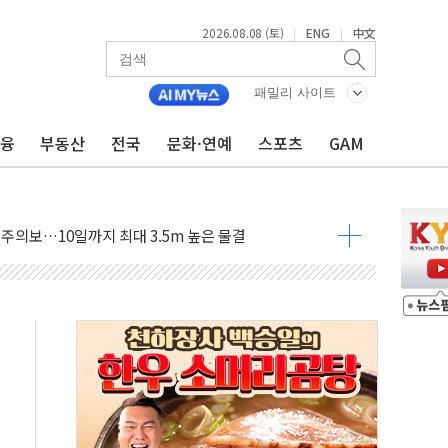
서 모터보트 전복…1명 사망·1명 실종
2026.08.08 (토)
ENG
中文
|
|
자 기림의 날 참석..."국제적 시민 연대로 목소리 내야"
루질 중 실종 60대 나흘만에 숨진 채 발견
패밀리 사이트
니 흉기 살해 10대 아들 체포
금융
부동산
전국
문화·연예
스포츠
GAM
 '뻔뻔' 받아친 정청래…제주 연설서 신경전 고조
재검토 지시…與 "적극 환영"·野 "졸속 국정"
주의보…10일까지 최대 3.5m 높은 물결
 사망 23명…정부, 비상대응기구 가동
, 수도 베이징도 부동산 규제 철폐
수위 상승으로 피서객 7명 고립…전원 구조
'별똥별 멍' 운영…페르세우스 유성우 관측
 시간당 50mm 이상 폭우…호우경보 발효
90대 숨져…온열질환 여부 조사
기능시험 오전 집중 편성…체감온도 38도 넘으면 중단
가누르기 방지법' 전면 재검토 지시