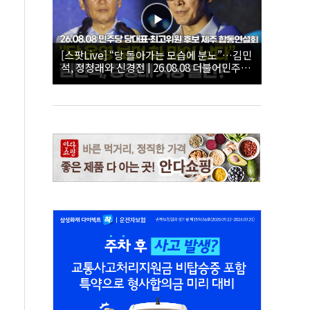
[스팟Live] “당 돌아가는 모습에 분노”…김민
석, 정청래와 신경전 | 26.08.08 더불어민주당
당대표·최고위원 후보 제주 합동연설회