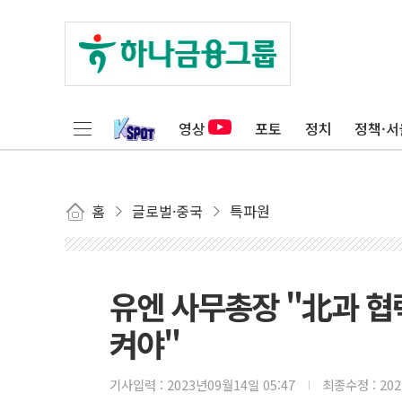
영상
포토
정치
정책·서
홈
글로벌·중국
특파원
유엔 사무총장 "北과 협
켜야"
기사입력 :
2023년09월14일 05:47
최종수정 :
20