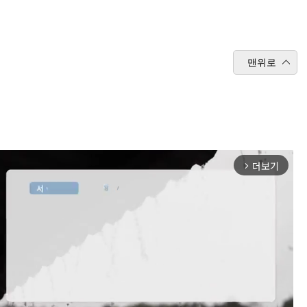
맨위로
더보기
arrow_forward_ios