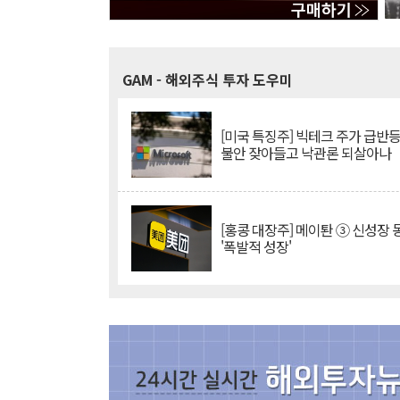
GAM
- 해외주식 투자 도우미
[미국 특징주] 빅테크 주가 급반등..
불안 잦아들고 낙관론 되살아나
[홍콩 대장주] 메이퇀 ③ 신성장
'폭발적 성장'