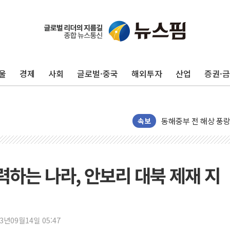
여수 오동도 인근 해상
추미애, '위안부' 피해
인천 선재도 갯벌서 해
인천서 말다툼 중 어머
울
경제
사회
글로벌·중국
해외투자
산업
증권·
'화합' 꺼낸 김민석에
李대통령, ISA 개편 
동해중부 전 해상 풍랑
연일 폭염에 온열질환
속보
中 전방위 아파트 부양
인제 용대리 계곡서 
동해시, 11~14일 
력하는 나라, 안보리 대북 제재 지
강원 중·남부 동해안
청양 밭에서 일하던 
폭염에 車 운전면허 
23년09월14일 05:47
李대통령, 'ISA·주