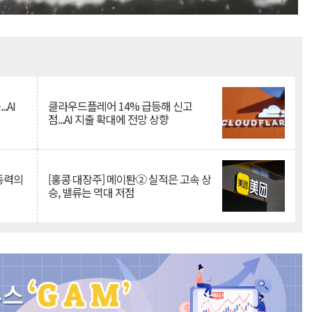
Mute
.AI
클라우드플레어 14% 급등해 신고
점...AI 지출 확대에 전망 상향
 동력의
[홍콩 대장주] 메이퇀② 실적은 고속 상
승, 밸류는 역대 저점