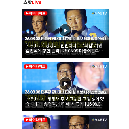
스팟
Live
[스팟Live] 정청래 “뻔뻔하다”…‘화합’ 꺼낸
김민석에 정면 반격 | 26.08.08 더불어민주당
당대표·최고위원 후보 제주 합동연설회
[스팟Live] “정청래 후보 그동안 고생 많이 했
습니다”…송영길, 연임에 선 긋기 | 26.08.08
더불어민주당 당대표·최고위원 후보 제주 합
동연설회