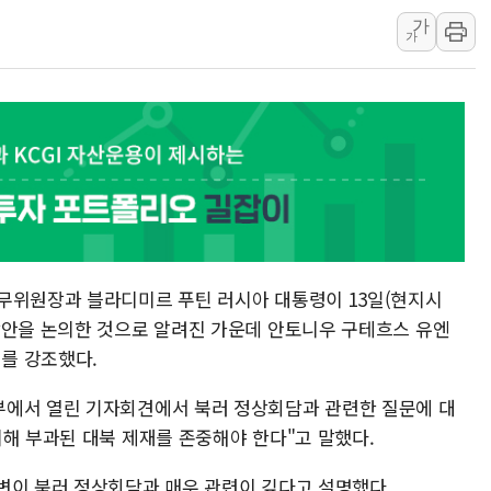
가
'호우 특보' 경북 울진
가
주말 무더위·열대야 
오세훈 "용산공원 주택
충북 주말 무더위 지속
10월 보완수사권 폐
무위원장과 블라디미르 푸틴 러시아 대통령이 13일(현지시
방안을 논의한 것으로 알려진 가운데 안토니우 구테흐스 유엔
를 강조했다.
부에서 열린 기자회견에서 북러 정상회담과 관련한 질문에 대
의해 부과된 대북 제재를 존중해야 한다"고 말했다.
변이 북러 정상회담과 매우 관련이 깊다고 설명했다.