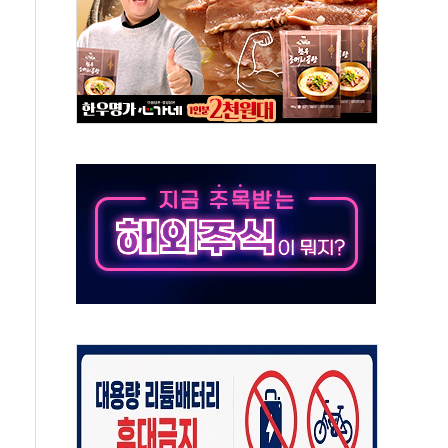
 시간당 20~30mm 강한 비...가뭄 해소될 듯
지속…내륙 곳곳 소나기
 검토, 민주당 스스로 원칙 뒤집는 것"
…청주·진천 35도, 곳곳 소나기
지·공소청 출범…피해자들 '범죄 사각지대' 우려