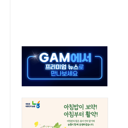
로 출입 통제
동영 통일부 장관
부 장관