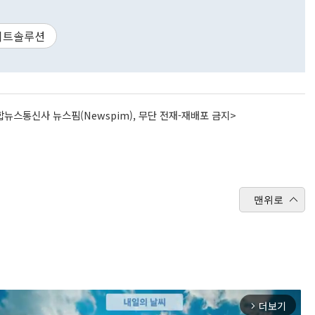
이트솔루션
뉴스통신사 뉴스핌(Newspim), 무단 전재-재배포 금지>
맨위로
더보기
arrow_forward_ios