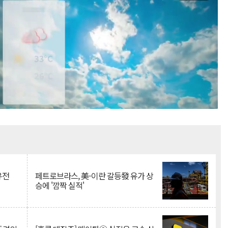
Mute
유전
페트로브라스, 美-이란 갈등發 유가 상
승에 '깜짝 실적'