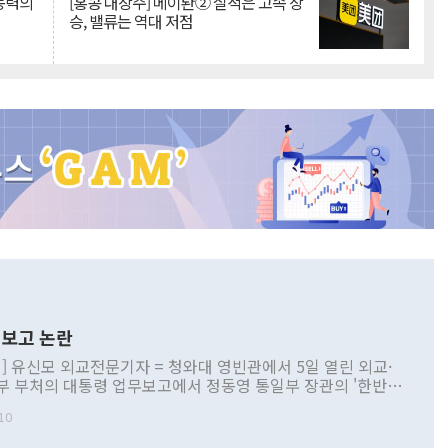
 동력의
[홍콩 대장주] 메이퇀② 실적은 고속 상
승, 밸류는 역대 저점
보고 논란
] 유신모 외교전문기자 = 청와대 영빈관에서 5일 열린 외교·
부 부처의 대통령 업무보고에서 정동영 통일부 장관의 '한반도
 구상'과 업무보고 발언이 논란을 빚고 있다. 이날 정 장관의
10
정부 내 조율을 거치지 않은 사안을 정책으로 추진하겠다고 공
는가 하면 사실 관계에 맞지 않은 설명도 있었다. 이재명 대통