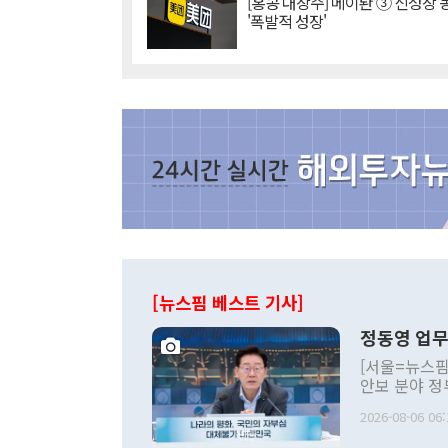
[홍콩 대장주] 메이퇀 ③ 신성장
'폭발적 성장'
[뉴스핌 베스트 기사]
정동영 업무
[서울=뉴스핌
안보 분야 정
평화공존 발전
2026-08-06 06:
발언 중에는 
언한 것이 있