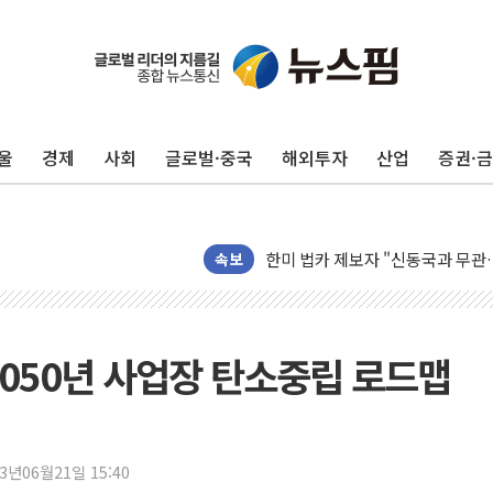
전남광주 구례 산불 32분 만에 주
캠코, 5918억원 규모 압류재산 15
[시승기] 공간·승차감 잡은 볼보 E
가오픈한 홈플러스
울
경제
사회
글로벌·중국
해외투자
산업
증권·
돌아온 홈플러스
[종합] 청도 흥선리 야산 산불 1
한미 법카 제보자 "신동국과 무관
라인게임즈, '콰이어트' 테스트 참
속보
에어로케이항공, 청주-중국 청두 노
네이버, AI 브리핑 도입 후 블로그
SKT, '8월 월간 럭키 페스타' 실시
050년 사업장 탄소중립 로드맵
LG헬로비전 '헬로모바일', 교보문
KTis, 02-114로 카카오 T 택시
해군1함대 '창설 80주년' 기념식.
23년06월21일 15:40
원주시, 첨단의료복합단지 지정 준