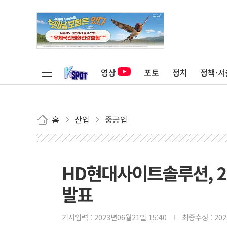
영상
포토
정치
정책·서
홈
산업
중공업
HD현대사이트솔루션, 2
발표
기사입력 :
2023년06월21일 15:40
최종수정 :
20