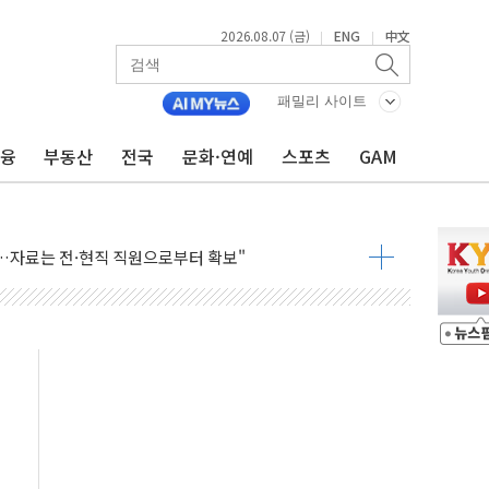
불 진화...인명피해 없어
2026.08.07 (금)
ENG
中文
|
|
06건 공매
X90…'올 터치'는 호불호
패밀리 사이트
금융
부동산
전국
문화·연예
스포츠
GAM
시간36분만에 주불진화....인명피해 없어
…자료는 전·현직 직원으로부터 확보"
가자 3만 명 돌파
선 운항허가 취득...중국 노선 다변화
 창작자 지원 규모 2배 확대
...휴대폰 결제 최대 6000원 할인
고 제휴 전자책 요금제 출시
 호출 서비스
..지역축제 '불금전파, 송정'과 상생
비 본격화…'AI 데이터 기반 메디테크 혁신허브' 구상