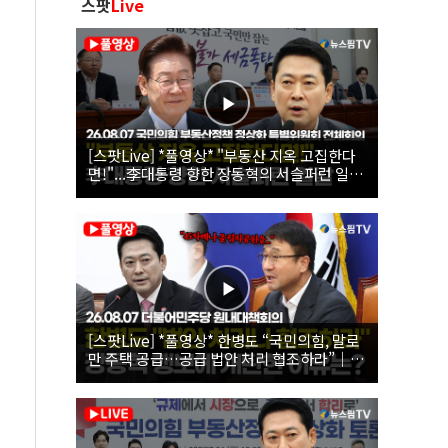
스팟
Live
[스팟Live] *풀영상* "부동산 지옥 고집한다
면!"...李대통령 향한 장동혁의 서슬퍼런 일갈
| 26.08.07 국민의힘 부동산정책 정상화 특별
위원회 전체회의
[스팟Live] *풀영상* 한병도 “국민의힘, 말로
만 주택 공급…공급 법안 처리 협조하라”｜
26.08.07 더불어민주당 원내대책회의