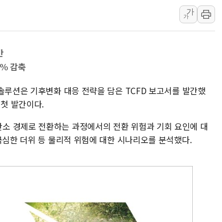
가
삼척시, 무건리 이끼폭포 생태탐방
가
임동원 전 장관과 대화 나누는 정
취재진과 대화하는 정세현 전 통일
간
5% 감축
솔루션은 기후변화 대응 전략을 담은 TCFD 보고서를 발간했
 첫 발간이다.
소 경제로 전환하는 과정에서의 전환 위험과 기회 요인에 대
극심한 더위 등 물리적 위험에 대한 시나리오를 분석했다.