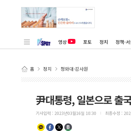
영상
포토
정치
정책·서
홈
정치
청와대·감사원
尹대통령, 일본으로 출
기사입력 :
2023년03월16일 10:30
최종수정 :
20