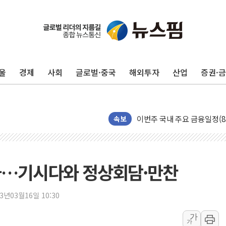
인천 합동연설회 나선 송영길
김민석, 2주차 제주·인천 경선서
인사하는 김민석 당대표 후보
[속보] 민주, 제주·인천 경선 결
울
경제
사회
글로벌·중국
해외투자
산업
증권·
[속보] 민주, 인천 경선 결과 발
[속보] 민주, 제주 경선 결과 발
이번주 국내 주요 금융일정(8.1
美, 이란전 출구전략 만지작
속보
강릉·동해·삼척 시간당 최대 
폐기물 수거하다 참변…60대
서울 중랑구 주택가서 흉기 난
국…기시다와 정상회담·만찬
李대통령 "결혼 때문에 손해 
여수 오동도 인근 해상서 모
23년03월16일 10:30
추미애, '위안부' 피해자 기림
가
가
인천 선재도 갯벌서 해루질 중