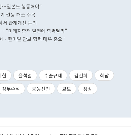
결단…일본도 행동해야"
계기 갈등 해소 주목
담서 관계개선 논의
담회…"미래지향적 발전에 힘써달라"
없어…한미일 안보 협력 매우 중요"
기현
윤석열
수출규제
김건희
회담
정무수석
공동선언
교토
정상