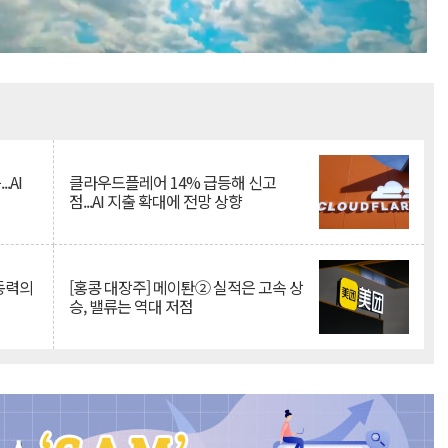
Mute
.AI
클라우드플레어 14% 급등해 신고
점...AI 지출 확대에 전망 상향
 동력의
[홍콩 대장주] 메이퇀② 실적은 고속 상
승, 밸류는 역대 저점