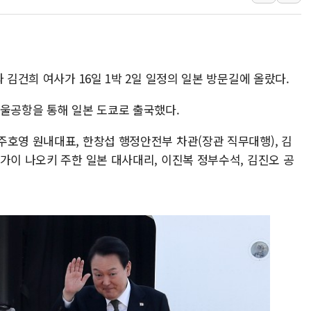
인천서 말다툼 중 어머니 흉기
'화합' 꺼낸 김민석에 '뻔뻔
李대통령, ISA 개편 재검토 
 김건희 여사가 16일 1박 2일 일정의 일본 방문길에 올랐다.
서울공항을 통해 일본 도쿄로 출국했다.
주호영 원내대표, 한창섭 행정안전부 차관(장관 직무대행), 김
가이 나오키 주한 일본 대사대리, 이진복 정부수석, 김진오 공