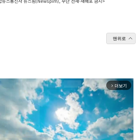
뉴스통신사 뉴스핌(Newspim), 무단 전재-재배포 금지>
맨위로
더보기
arrow_forward_ios