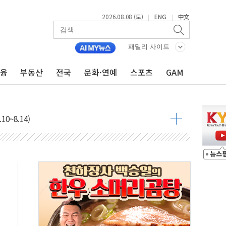
·정청래·김민석 당대표 후보
2026.08.08 (토)
ENG
中文
|
|
 정청래에 승리...47.75% vs 42.08%
패밀리 사이트
과 발표...김민석 47.75% 정청래 42.08%
금융
부동산
전국
문화·연예
스포츠
GAM
표...김민석 45.09% 정청래 43.27% 송영길 11.63%
표...김민석 52.64% 정청래 39.89% 송영길 7.47%
0~8.14)
…공습 한계·탄약 부족 현실화
50㎜ 폭우…강원 동해안 강한 비 이어져
 환경미화원 수거차에 치여 사망
동…60대 남성 2명 숨져
보는 일 없게"…'결혼 페널티' 22개 과제 손본다
터보트 전복…1명 사망·1명 실종
의 날 참석..."국제적 시민 연대로 목소리 내야"
 실종 60대 나흘만에 숨진 채 발견