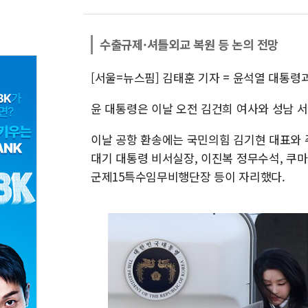
수출규제·셔틀외교 복원 등 논의 전망
[서울=뉴스핌] 김태훈 기자 = 윤석열 대통령과
윤 대통령은 이날 오전 김건희 여사와 성남 
이날 공항 환송에는 국민의힘 김기현 대표와 
대기 대통령 비서실장, 이진복 정무수석, 쿠마
군제15특수임무비행단장 등이 자리했다.