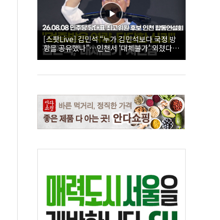
[스팟Live] 김민석 “누가 김민석보다 국정 방
향을 공유했나”…인천서 ‘대체불가’ 외쳤다 |
26.08.08 더불어민주당 당대표·최고위원 후
보 인천 합동연설회