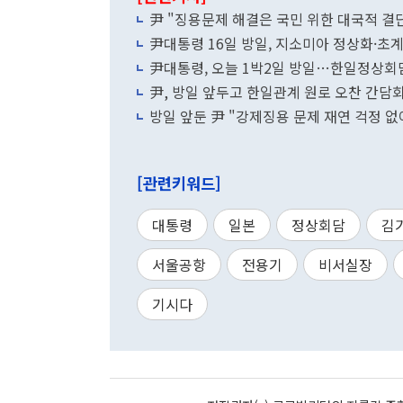
尹 "징용문제 해결은 국민 위한 대국적 
尹대통령 16일 방일, 지소미아 정상화·초
尹대통령, 오늘 1박2일 방일…한일정상회
尹, 방일 앞두고 한일관계 원로 오찬 간
방일 앞둔 尹 "강제징용 문제 재연 걱정 
[관련키워드]
대통령
일본
정상회담
김
서울공항
전용기
비서실장
기시다