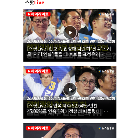
스팟
Live
[스팟Live] 환호 속 입장해 나란히 ‘찰칵’…서
로 ‘저격 연설’ 들을 때 후보들 표정은? |
26.08.08 더불어민주당 당대표·최고위원 후
보 인천 합동연설회
[스팟Live] 김민석 제주 52.64%·인천
45.09%로 연속 1위…정청래 따돌렸다’ |
26.08.08 더불어민주당 당대표·최고위원 후
보 인천 합동연설회