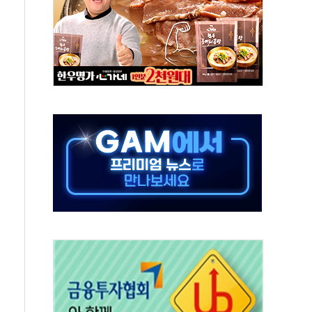
 살해 10대 아들 체포
' 받아친 정청래…제주 연설서 신경전 고조
지시…與 "적극 환영"·野 "졸속 국정"