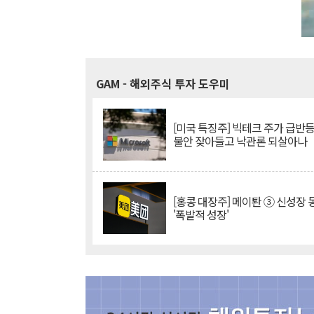
GAM
- 해외주식 투자 도우미
[미국 특징주] 빅테크 주가 급반등..
불안 잦아들고 낙관론 되살아나
[홍콩 대장주] 메이퇀 ③ 신성장
'폭발적 성장'