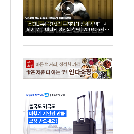
[스팟Live] "전셋집 구하려다 월세 선택"...사
회에 첫발 내디딘 청년의 한탄 | 26.08.06 서울
시 부동산 대토론회