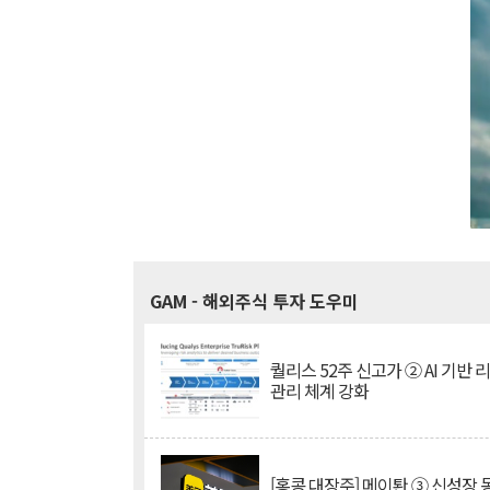
GAM
- 해외주식 투자 도우미
퀄리스 52주 신고가 ② AI 기반 
관리 체계 강화
[홍콩 대장주] 메이퇀 ③ 신성장