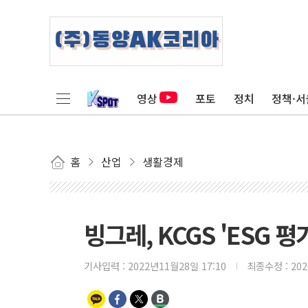
영상
포토
정치
정책·서
홈
산업
생활경제
빙그레, KCGS 'ESG 
기사입력 :
2022년11월28일 17:10
최종수정 :
20