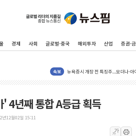
울
경제
사회
글로벌·중국
해외투자
산업
증권·
리투아니아 국방 "러, 우크라 드론으로
구광모, 내주 실리콘밸리서 젠슨 황 
뉴욕증시 개장 전 특징주...모더나
속보
김정관 장관 "영업이익 N% 성과급
뉴욕증시 프리뷰, 미 주가선물 AI주
청와대, 북한 단거리 탄도미사일 발사
평가' 4년째 통합 A등급 획득
금값 7주 만에 최고…美 고용 둔화·
[인도증시] 중동 긴장 완화에 실적 호
22년12월02일 15:11
러, 1인칭시점 드론으로 우크라 민간
가
가
[베트남 증시] 지수 하락 속 'DGC