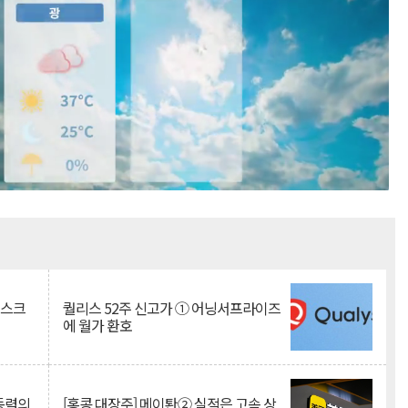
Mute
리스크
퀄리스 52주 신고가 ① 어닝서프라이즈
에 월가 환호
 동력의
[홍콩 대장주] 메이퇀② 실적은 고속 상