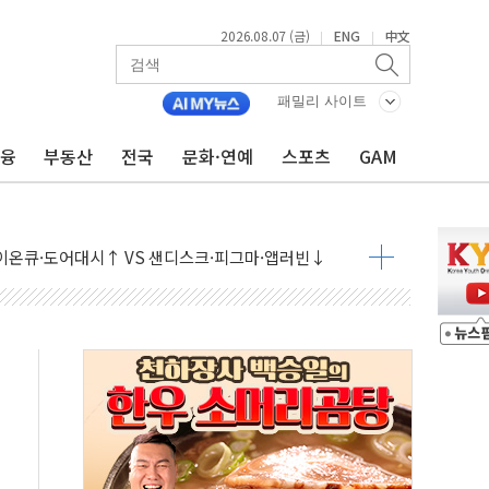
2026.08.07 (금)
ENG
中文
|
|
패밀리 사이트
금융
부동산
전국
문화·연예
스포츠
GAM
 나토 회원국 공격 검토… 거짓 깃발 작전"
재회…로봇·AI 데이터센터·모빌리티 구체화
·아이온큐·도어대시↑ VS 샌디스크·피그마·앱러빈↓
 반대…상법·자본시장법 개정 논의"
 차익실현 속 혼조세...웨스턴디지털·샌디스크↓
에 긴급 안보 점검회의
호르무즈 재개방 기대에 강세
조까지, 상승...호실적 보고 기업 상승세 뚜렷
인 '사파리' 공격… 시민들 공포감 극대화 전략
' 임시 주총 기대감에 홀로 상한가…마진 잔액은 사상 최고