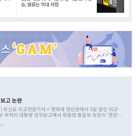
승, 밸류는 역대 저점
보고 논란
] 유신모 외교전문기자 = 청와대 영빈관에서 5일 열린 외교·
부 부처의 대통령 업무보고에서 정동영 통일부 장관의 '한반도
 구상'과 업무보고 발언이 논란을 빚고 있다. 이날 정 장관의
10
정부 내 조율을 거치지 않은 사안을 정책으로 추진하겠다고 공
는가 하면 사실 관계에 맞지 않은 설명도 있었다. 이재명 대통