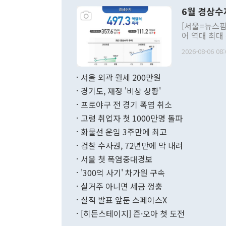
령은 공개적으
6월 경상수
주의적 희망에
관의 대북 정
[서울=뉴스핌
관 부처 장관
어 역대 최대
관의 무리한 
출 호조로 월
다. [정동영 통일부 장관이 지난달 23일 오후 서울 종로구 정부서울청사에
2026-08-06 08:
료=한국은행] 한국은행이 6일 발표한 '2026년 6월 국제수지(잠정)'에
서 취임 1주년 
면 지난 6월
부 장관 권한
1000만달러
서울 외곽 월세 200만원
발전 구상'을
이에 따라 올
적 갈등 해결
경기도, 재정 '비상 상황'
했다. 경상수
결과 혐오의 
9000만달러
프로야구 전 경기 폭염 취소
년간의 CVI
지 기준 상품
고령 취업자 첫 1000만명 돌파
무너졌다고도 
며 월간 기준
현실을 바꾸는
달러로 38.
화물선 운임 3주만에 최고
를 평화 체제
196.9% 급
검찰 수사권, 72년만에 막 내려
함께 4자 대
수출은 160
지만 이 대통
서울 첫 폭염중대경보
(18.6%) 
화공존 정책이
했다. 통관 기
'300억 사기' 차가원 구속
다"고 지적했
(16.4%)
투리가 잡혀 
실거주 아니면 세금 껑충
월(-10억9
쁜 상황이 초
증가와 유류할
실적 발표 앞둔 스페이스X
9·19 군사
기록했지만 
[히든스테이지] 즌·오아 첫 도전
"우리의 선의
로 전환됐다.
으로 약간의 의문