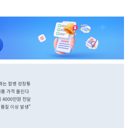
제과는 합병 성장통
제품 가격 올린다
4000만원 전달
"품질 이상 발생"