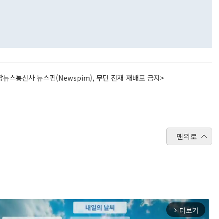
뉴스통신사 뉴스핌(Newspim), 무단 전재-재배포 금지>
맨위로
더보기
arrow_forward_ios