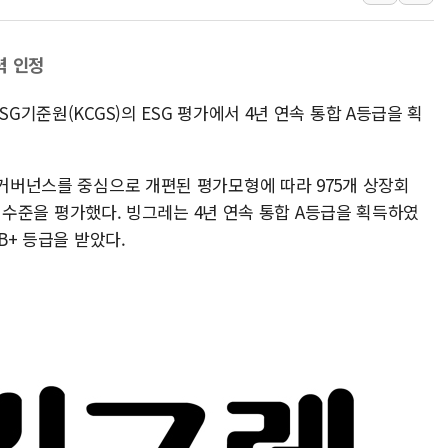
'월가의 황제' 다이먼 "금융시장 레
양주 섬유염색공장서 화재 1명 중상…
력 인정
김정관 산업부 장관 "주 52시간 손봐
SG기준원(KCGS)의 ESG 평가에서 4년 연속 통합 A등급을 획
해군 1함대 창설 80주년…지역과 함께
[3보] 북, 원산서 동해로 단거리 탄도
우크라 드론 전술, 중남미 콜롬비아에
 거버넌스를 중심으로 개편된 평가모형에 따라 975개 상장회
동해해경, 독도 해상서 부유물 감긴 
G) 수준을 평가했다. 빙그레는 4년 연속 통합 A등급을 획득하였
주한미군 "오산기지 누출, 백린 아닌 
B+ 등급을 받았다.
구미 폐염산처리업체서 불 2시간30여
해군과 함께하는 '불금전파, 송정' 시