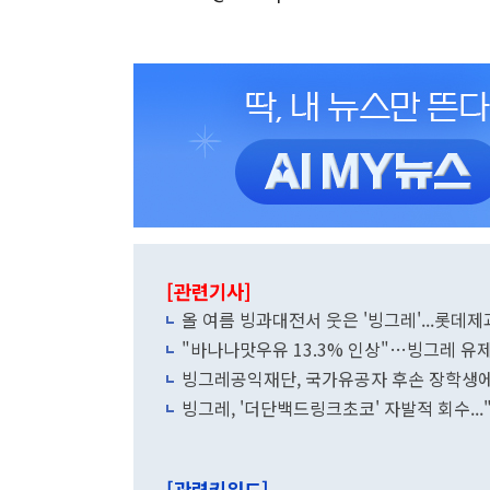
[관련기사]
올 여름 빙과대전서 웃은 '빙그레'...롯데
"바나나맛우유 13.3% 인상"…빙그레 유
빙그레공익재단, 국가유공자 후손 장학생에 
빙그레, '더단백드링크초코' 자발적 회수...
[관련키워드]