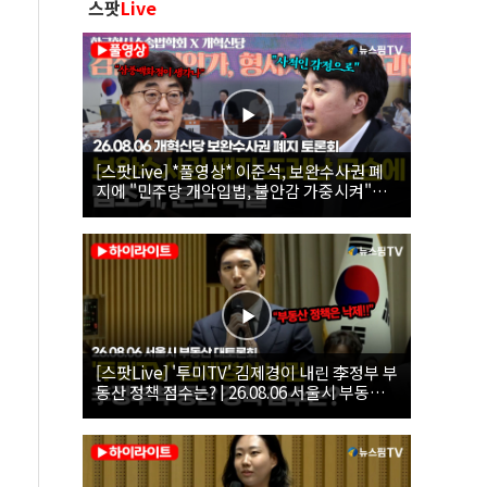
스팟
Live
[스팟Live] *풀영상* 이준석, 보완수사권 폐
지에 "민주당 개악입법, 불안감 가중시켜"｜
26.08.06 개혁신당 보완수사권 폐지 토론회
[스팟Live] '투미TV' 김제경이 내린 李정부 부
동산 정책 점수는? | 26.08.06 서울시 부동산
대토론회