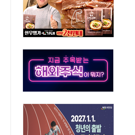
버리지 위험수위…숨은 차입이 더 큰 변수"
대응 1단계 진압 중
야, 경쟁상대 中과 비교해야"
하는 '선봉'의 대민 봉사
미사일 1발 발사… 올해 10번째·42일 만 도발
 새 안보 위기… 반군·마약카르텔이 습득해 전투 활용
어선 구조
무해한 표면 부식 물질"
분만에 진화...외국인 노동자 숨져
즌2