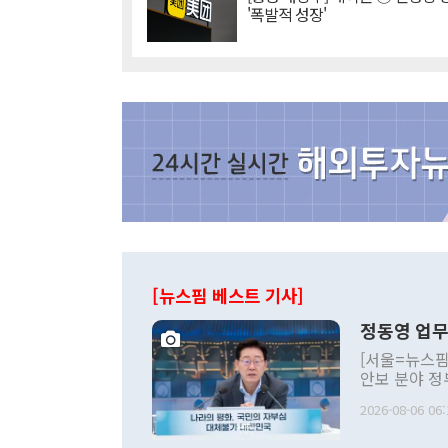
'폭발적 성장'
[뉴스핌 베스트 기사]
정동영 업무
[서울=뉴스핌
안보 분야 정
평화공존 발전
2026-08-06 06:
발언 중에는 
언한 것이 있