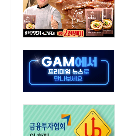
상 기대 후퇴
·태양광주↑ VS 트레이드데스크·웬디스↓
 끝까지 찾겠다"