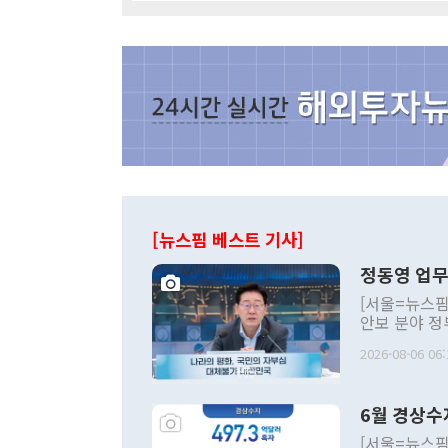
[뉴스핌 베스트 기사]
정동영 업무
[서울=뉴스핌
안보 분야 정
평화공존 발전
2026-08-06 06:
발언 중에는 
언한 것이 있
령은 공개적으
6월 경상수
주의적 희망에
관의 대북 정
[서울=뉴스핌