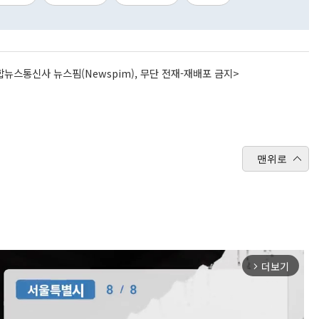
뉴스통신사 뉴스핌(Newspim), 무단 전재-재배포 금지>
맨위로
더보기
arrow_forward_ios