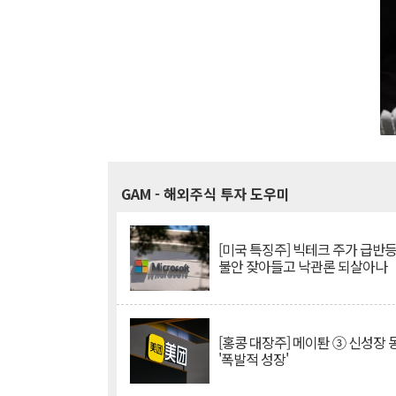
GAM
- 해외주식 투자 도우미
[미국 특징주] 빅테크 주가 급반등..
불안 잦아들고 낙관론 되살아나
[홍콩 대장주] 메이퇀 ③ 신성장
'폭발적 성장'