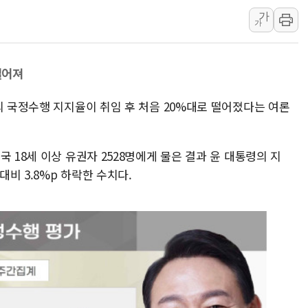
가
[종합] 美 7월 고용 2만3000명 감소 '쇼크'…9월 금리 인
가
[사진] 이슬람 수니파 3개국, 공동방위협정 체결
뉴욕증시 개장 전 특징주...아틀라시안·클라우드플레어
 벌어져
보훈부, 미 DPAA와 MOU… "6·25 미군 실종자 7359명
트럼프 "금리 내려야"…파월 때와 달리 워시엔 톤 낮춰
의 국정수행 지지율이 취임 후 처음 20%대로 떨어졌다는 여론
특정 정치인 측근 포항시 정책특보 내정설...포항시 '시끌'
 18세 이상 유권자 2528명에게 물은 결과 윤 대통령의 지
대비 3.8%p 하락한 수치다.