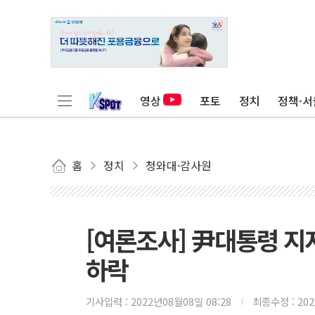
영상
포토
정치
정책·서
홈
정치
청와대·감사원
[여론조사] 尹대통령 지지
하락
기사입력 :
2022년08월08일 08:28
최종수정 :
20