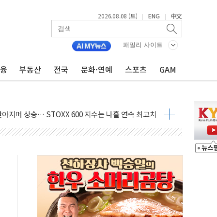
2026.08.08 (토)
ENG
中文
|
|
지대' 우려
 정청래 격차 확대'
패밀리 사이트
타진
금융
부동산
전국
문화·연예
스포츠
GAM
최고치
 요구
낮아지며 상승… STOXX 600 지수는 나흘 연속 최고치
세
엘·이란 위협에 맞설 자체 억지력 강화
동
톱'… 美 해상봉쇄 영향
각
체주 '활짝'
스닥 선물 1%대 상승