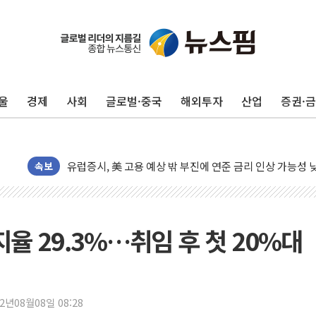
10월 보완수사권 폐지·공소청 출범…피해자들 '범죄 사각
민주, 오늘 제주·인천 경선 결과 발표...'김민석 재역전 vs
한상협, 업계 개인정보 보안 새판 짠다…'자율규제단체' 
울
경제
사회
글로벌·중국
해외투자
산업
증권·
뉴욕증시, 고용 쇼크에 금리 인상 우려 후퇴…S&P500 
트럼프, 쿡 연준 이사 해임 재추진…"26일까지 의혹 소명"
유럽증시, 美 고용 예상 밖 부진에 연준 금리 인상 가능성 
미 연준 매파 기세 꺾이나…고용 감소에 9월 동결 전망 우
속보
[종합] 이슬람 수니파 3국, '공동방위협정' 체결… 이스라
트럼프, 백신·자폐증 행정명령 검토…"이르면 다음 주"
美 항소법원, 백악관 무도회장 공사 중단 명령…트럼프 제
율 29.3%…취임 후 첫 20%대
이란 핵심 원유 수출항 '하르그섬', 최근 1주일 이상 '올스
美 고용 쇼크에 엔화 장중 급등…시장은 "또 개입했나" 촉
[AI MY 뉴스] 뉴욕 반도체주 프리뷰...美 고용 쇼크에 반도
22년08월08일 08:28
뉴욕증시 프리뷰, 美 고용 쇼크에 금리 인상 우려 후퇴…나