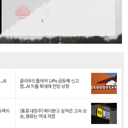
Mute
.AI
클라우드플레어 14% 급등해 신고
점...AI 지출 확대에 전망 상향
 동력의
[홍콩 대장주] 메이퇀② 실적은 고속 상
승, 밸류는 역대 저점