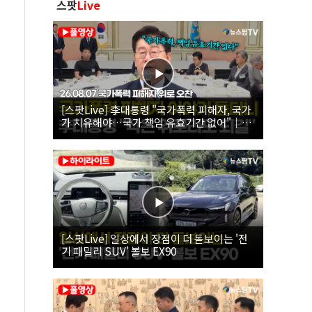
스팟
Live
[스팟Live] 李대통령 "국가폭력 피해자, 국가
가 치유해야…국가 책임 유효기간 없어"｜
26.08.07 국가폭력 피해자 위로 오찬
[스팟Live] 일상에서 장점이 더 돋보이는 '전
기 패밀리 SUV' 볼보 EX90