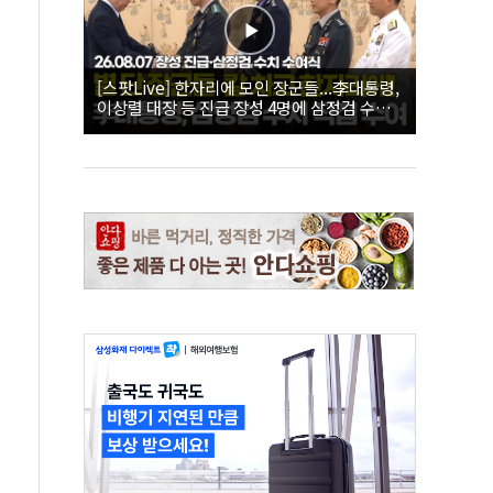
[스팟Live] 한자리에 모인 장군들...李대통령,
이상렬 대장 등 진급 장성 4명에 삼정검 수치
직접 수여｜26.08.07 장성 진급·삼정검 수치
수여식