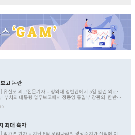
보고 논란
] 유신모 외교전문기자 = 청와대 영빈관에서 5일 열린 외교·
부 부처의 대통령 업무보고에서 정동영 통일부 장관의 '한반도
 구상'과 업무보고 발언이 논란을 빚고 있다. 이날 정 장관의
10
정부 내 조율을 거치지 않은 사안을 정책으로 추진하겠다고 공
는가 하면 사실 관계에 맞지 않은 설명도 있었다. 이재명 대통
로 신중을 기해 달라고 경고했고, 조현 외교부 장관은 '이상
지 최대 흑자
 근거한 비현실적 구상'이라는 비판을 내놨다. 그동안 정 장
책 관련 발언이 물의를 빚은 적은 여러 번 있지만 대통령과 유
] 박가연 기자 = 지난 6월 우리나라의 경상수지가 전월에 이