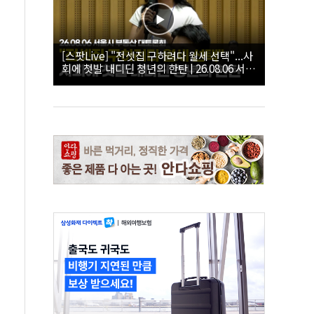
[스팟Live] "전셋집 구하려다 월세 선택"...사
회에 첫발 내디딘 청년의 한탄 | 26.08.06 서울
시 부동산 대토론회