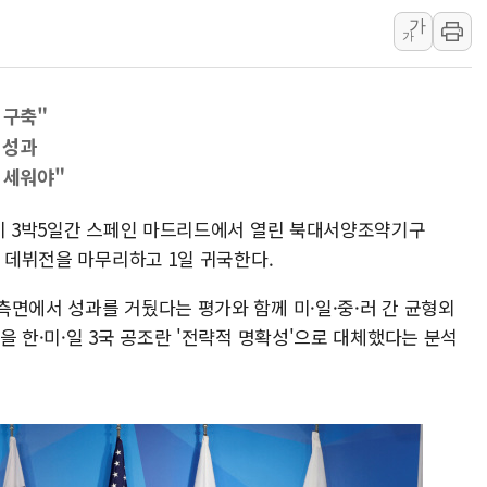
가
'월가의 황제' 다이먼 "금융시장 레
가
양주 섬유염색공장서 화재 1명 중상…
김정관 산업부 장관 "주 52시간 손봐
 구축"
해군 1함대 창설 80주년…지역과 함께
 성과
[3보] 북, 원산서 동해로 단거리 탄도
 세워야"
우크라 드론 전술, 중남미 콜롬비아에
동해해경, 독도 해상서 부유물 감긴 
령이 3박5일간 스페인 마드리드에서 열린 북대서양조약기구
교 데뷔전을 마무리하고 1일 귀국한다.
주한미군 "오산기지 누출, 백린 아닌 
구미 폐염산처리업체서 불 2시간30여
측면에서 성과를 거뒀다는 평가와 함께 미·일·중·러 간 균형외
해군과 함께하는 '불금전파, 송정' 시
을 한·미·일 3국 공조란 '전략적 명확성'으로 대체했다는 분석