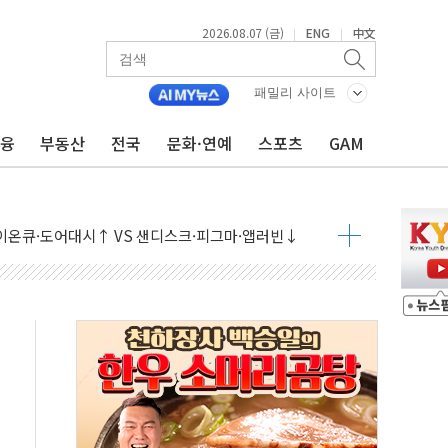
2026.08.07 (금)
ENG
中文
|
|
패밀리 사이트
금융
부동산
전국
문화·연예
스포츠
GAM
 나토 회원국 공격 검토… 거짓 깃발 작전"
재회…로봇·AI 데이터센터·모빌리티 구체화
·아이온큐·도어대시↑ VS 샌디스크·피그마·앱러빈↓
 반대…상법·자본시장법 개정 논의"
 차익실현 속 혼조세...웨스턴디지털·샌디스크↓
에 긴급 안보 점검회의
호르무즈 재개방 기대에 강세
조까지, 상승...호실적 보고 기업 상승세 뚜렷
인 '사파리' 공격… 시민들 공포감 극대화 전략
' 임시 주총 기대감에 홀로 상한가…마진 잔액은 사상 최고