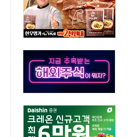
버리지 위험수위…숨은 차입이 더 큰 변수"
대응 1단계 진압 중
야, 경쟁상대 中과 비교해야"
하는 '선봉'의 대민 봉사
미사일 1발 발사… 올해 10번째·42일 만 도발
 새 안보 위기… 반군·마약카르텔이 습득해 전투 활용
어선 구조
무해한 표면 부식 물질"
분만에 진화...외국인 노동자 숨져
즌2