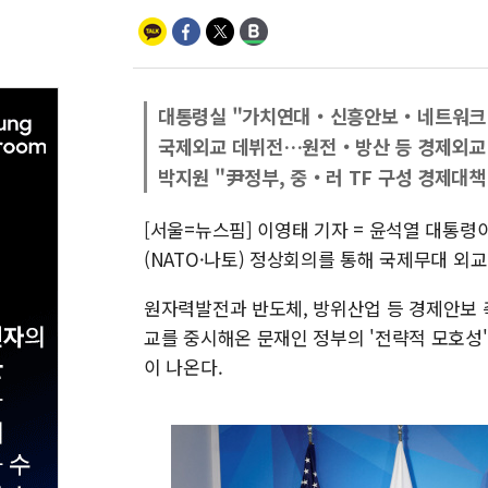
대통령실 "가치연대‧신흥안보‧네트워크
국제외교 데뷔전…원전‧방산 등 경제외교
박지원 "尹정부, 중‧러 TF 구성 경제대책
[서울=뉴스핌] 이영태 기자 = 윤석열 대통
(NATO·나토) 정상회의를 통해 국제무대 외
원자력발전과 반도체, 방위산업 등 경제안보 
교를 중시해온 문재인 정부의 '전략적 모호성'
이 나온다.