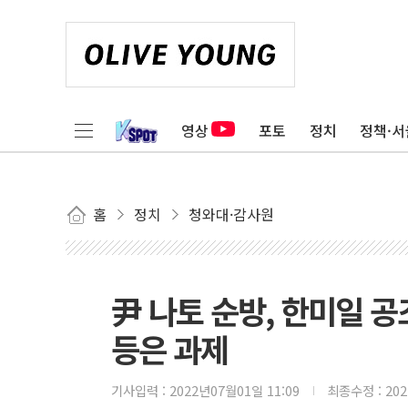
영상
포토
정치
정책·서
홈
정치
청와대·감사원
尹 나토 순방, 한미일 공
등은 과제
기사입력 :
2022년07월01일 11:09
최종수정 :
20