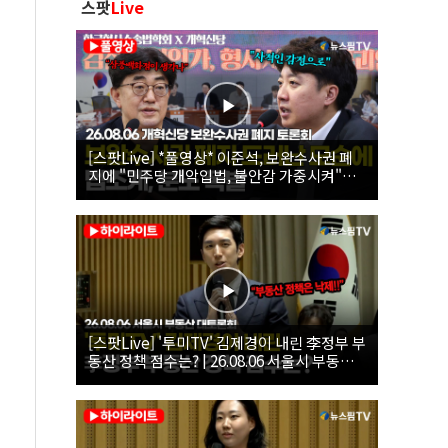
스팟
Live
[스팟Live] *풀영상* 이준석, 보완수사권 폐
지에 "민주당 개악입법, 불안감 가중시켜"｜
26.08.06 개혁신당 보완수사권 폐지 토론회
[스팟Live] '투미TV' 김제경이 내린 李정부 부
동산 정책 점수는? | 26.08.06 서울시 부동산
대토론회