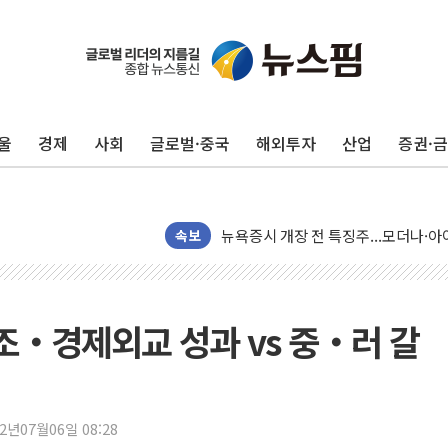
울
경제
사회
글로벌·중국
해외투자
산업
증권·
리투아니아 국방 "러, 우크라 드론으로
구광모, 내주 실리콘밸리서 젠슨 황 
뉴욕증시 개장 전 특징주...모더나
속보
김정관 장관 "영업이익 N% 성과급
뉴욕증시 프리뷰, 미 주가선물 AI주
청와대, 북한 단거리 탄도미사일 발사
조‧경제외교 성과 vs 중‧러 갈
금값 7주 만에 최고…美 고용 둔화·
[인도증시] 중동 긴장 완화에 실적 호
러, 1인칭시점 드론으로 우크라 민간
22년07월06일 08:28
[베트남 증시] 지수 하락 속 'DGC