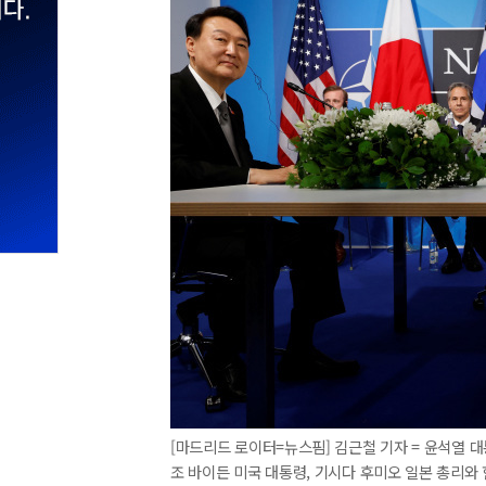
[마드리드 로이터=뉴스핌] 김근철 기자 = 윤석열 
조 바이든 미국 대통령, 기시다 후미오 일본 총리와 한