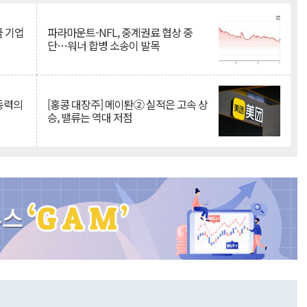
물 기업
파라마운트-NFL, 중계권료 협상 중
단…워너 합병 소송이 발목
 동력의
[홍콩 대장주] 메이퇀② 실적은 고속 상
승, 밸류는 역대 저점