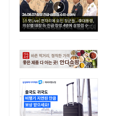
[스팟Live] 한자리에 모인 장군들...李대통령,
이상렬 대장 등 진급 장성 4명에 삼정검 수치
직접 수여｜26.08.07 장성 진급·삼정검 수치
수여식