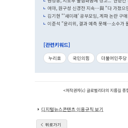
권성동, 지도부 불협화음에 경고..."한순간
여야, 원구성 신경전 지속…與 "다 가졌으면
김기현 "'새미래' 공부모임, 계파 논란 구애
이준석 "윤리위, 결과 예측 못해…소수가 
[관련키워드]
누리호
국민의힘
더불어민주당
<저작권자(c) 글로벌리더의 지름길 종합
디지털뉴스콘텐츠 이용규칙 보기
뒤로가기