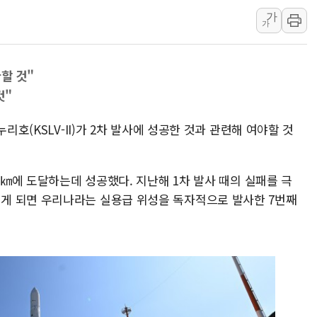
하나은행, 7일부터 비대면 
가
가
공진원, 맨시티 선수단에 한
GS25 '소비뇽레몬블랑하이
할 것"
신세계百, 포트넘앤메이슨 
것"
李대통령, 국가폭력 피해자
[기자수첩] ISA 개편, 국
리호(KSLV-II)가 2차 발사에 성공한 것과 관련해 여야할 것
美 태양광 수입장벽에 한화큐
두나무, 경찰청 '압수 디지
0㎞에 도달하는데 성공했다. 지난해 1차 발사 때의 실패를 극
교보증권, 10일까지 코스피2
게 되면 우리나라는 실용급 위성을 독자적으로 발사한 7번째