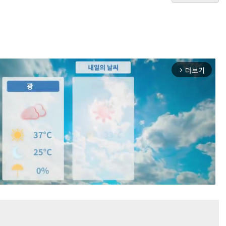
더보기
arrow_forward_ios
Mute