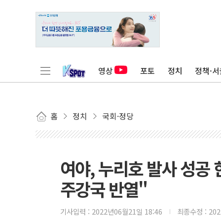
영상
포토
정치
정책·서
홈
정치
국회·정당
여야, 누리호 발사 성공 한
주강국 반열"
기사입력 :
2022년06월21일 18:46
최종수정 :
20