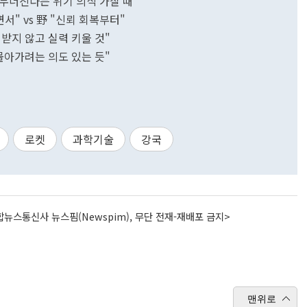
 무너진다는 위기 의식 가질 때"
서" vs 野 "신뢰 회복부터"
 받지 않고 실력 키울 것"
몰아가려는 의도 있는 듯"
로켓
과학기술
강국
뉴스통신사 뉴스핌(Newspim), 무단 전재-재배포 금지>
맨위로