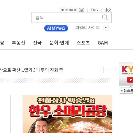
2026.08.07 (금)
ENG
中文
|
|
패밀리 사이트
 하락…외국인 매도에 6258.77
금융
부동산
전국
문화·연예
스포츠
GAM
0명 등 1100명 참석...인사·처우 관심
 기초화학 가격 강세 완화"
으로 확산...헬기 3대 투입 진화 중
GS·현산 참여…'공사비 인상 차단' 조건
만톤 용수 필요…절반은 하수처리수로 공급한다
텍·SBG 실적 우려에 이틀째 하락...토픽스는 상승
101억 '흑자전환'
비판에 반박..."디지털 환경 변화에 따른 것"
원 규모 라팔 도입 속도...프랑스 인도에 판매 제안서 제출