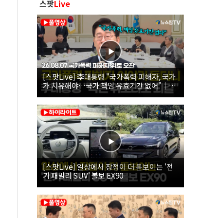
스팟
Live
[스팟Live] 李대통령 "국가폭력 피해자, 국가
가 치유해야…국가 책임 유효기간 없어"｜
26.08.07 국가폭력 피해자 위로 오찬
[스팟Live] 일상에서 장점이 더 돋보이는 '전
기 패밀리 SUV' 볼보 EX90