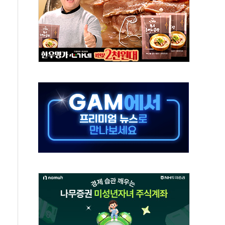
주담대 신규 취급 중단
글 디자인 협업 제품 전달
볼', 레드닷 디자인 어워드 수상
9주년 여름 기획세트 출시
 청와대 초청 사과…"국가가 책임 다하겠다"
장 살리기보다 투자자 설득이 먼저
셀·OCI '반색'…비중국산 부담은 변수
털자산 커스터디' 사업 맡는다
00 지수 기초자산 원금지급형 ELB 공모