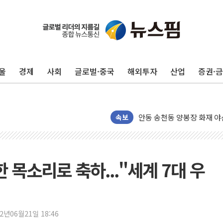
[마감시황] 코스피, 7주 연속
울
경제
사회
글로벌·중국
해외투자
산업
증권·
중수청 임용설명회에 검사 11
[컨콜] 롯데케미칼, "하반기
안동 송천동 양봉장 화재 야산
속보
목동8단지 현설에 대우·DL·
호남반도체 산단 하루 65
[일본 증시] 닛케이, 레이저
 목소리로 축하..."세계 7대 우
[인사] 외교부
롯데케미칼, 2분기 영업익 1
외교부, 美 의원들 정통망법 
22년06월21일 18:46
'세기의 거래', 인도 50조