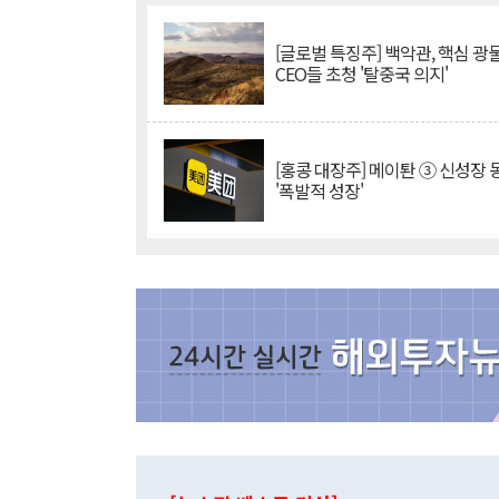
[글로벌 특징주] 백악관, 핵심 광
CEO들 초청 '탈중국 의지'
[홍콩 대장주] 메이퇀 ③ 신성장
'폭발적 성장'