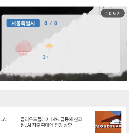
더보기
arrow_forward_ios
Mute
.AI
클라우드플레어 14% 급등해 신고
점...AI 지출 확대에 전망 상향