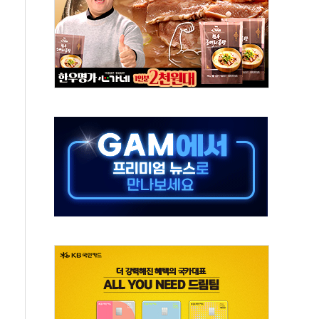
, 수도 베이징도 부동산 규제 철폐
위 상승으로 피서객 7명 고립…전원 구조
별똥별 멍' 운영…페르세우스 유성우 관측
시간당 50mm 이상 폭우…호우경보 발효
0대 숨져…온열질환 여부 조사
능시험 오전 집중 편성…체감온도 38도 넘으면 중단