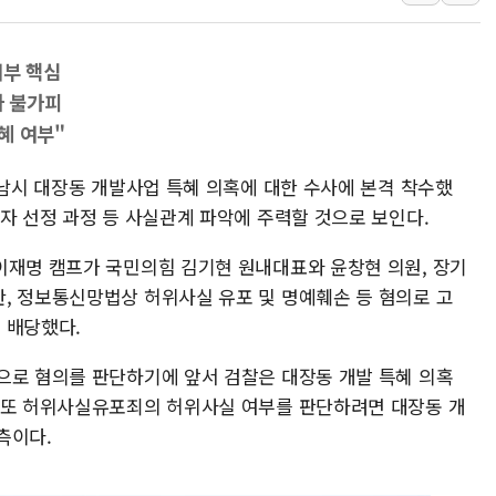
中 전방위 아파트 부양
인제 용대리 계곡서 수
여부 핵심
동해시, 11~14일 '
사 불가피
강원 중·남부 동해안 
혜 여부"
청양 밭에서 일하던 9
성남시 대장동 개발사업 특혜 의혹에 대한 수사에 본격 착수했
폭염에 車 운전면허 기
자 선정 과정 등 사실관계 파악에 주력할 것으로 보인다.
이재명 캠프가 국민의힘 김기현 원내대표와 윤창현 의원, 장기
, 정보통신망법상 허위사실 유포 및 명예훼손 등 혐의로 고
 배당했다.
으로 혐의를 판단하기에 앞서 검찰은 대장동 개발 특혜 의혹
 또 허위사실유포죄의 허위사실 여부를 판단하려면 대장동 개
측이다.