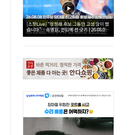
[스팟Live] “정청래 후보 그동안 고생 많이 했
습니다”…송영길, 연임에 선 긋기 | 26.08.08
더불어민주당 당대표·최고위원 후보 제주 합
동연설회