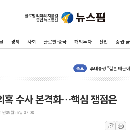
이번주 국내 주요 금융일정
美, 이란전 출구전략 
강릉·동해·삼척 시간당
울
경제
사회
글로벌·중국
해외투자
산업
증권·
폐기물 수거하다 참변
서울 중랑구 주택가서 
李대통령 "결혼 때문에 
여수 오동도 인근 해상
속보
추미애, '위안부' 피해
인천 선재도 갯벌서 해루
인천서 말다툼 중 어머니
 의혹 수사 본격화…핵심 쟁점은
'화합' 꺼낸 김민석에
李대통령, ISA 개편 
21년09월26일 07:00
동해중부 전 해상 풍랑
가
가
연일 폭염에 온열질환 