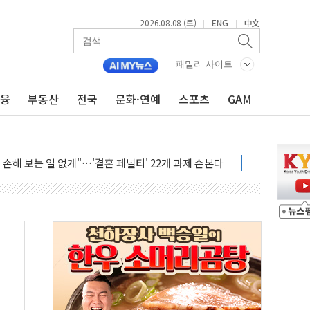
2026.08.08 (토)
ENG
中文
|
|
(8.10~8.14)
만지작…공습 한계·탄약 부족 현실화
패밀리 사이트
 최대 50㎜ 폭우…강원 동해안 강한 비 어어져
금융
부동산
전국
문화·연예
스포츠
GAM
…60대 환경미화원 수거차에 치여 사망
흉기 난동…60대 남성 2명 숨져
손해 보는 일 없게"…'결혼 페널티' 22개 과제 손본다
서 모터보트 전복…1명 사망·1명 실종
자 기림의 날 참석..."국제적 시민 연대로 목소리 내야"
질 중 실종 60대 나흘만에 숨진 채 발견
 흉기 살해 10대 아들 체포
 '뻔뻔' 받아친 정청래…제주 연설서 신경전 고조
재검토 지시…與 "적극 환영"·野 "졸속 국정"
주의보…10일까지 최대 3.5m 높은 물결
사망 23명…정부, 비상대응기구 가동