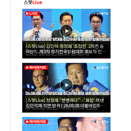
스팟
Live
[스팟Live] 김민석·정청래 ‘초접전’ 2차전 승
자는?...제3차 정기전국당원대회 후보자 인천
합동연설회 생중계 | 26.08.08
[스팟Live] 정청래 “뻔뻔하다”…‘화합’ 꺼낸
김민석에 정면 반격 | 26.08.08 더불어민주당
당대표·최고위원 후보 제주 합동연설회