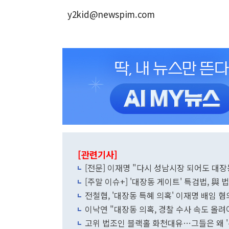
y2kid@newspim.com
[관련기사]
[전문] 이재명 "다시 성남시장 되어도 대장
[주말 이슈+] '대장동 게이트' 특검법, 與
전철협, '대장동 특혜 의혹' 이재명 배임 
이낙연 "대장동 의혹, 경찰 수사 속도 올려야
고위 법조인 블랙홀 화천대유…그들은 왜 '