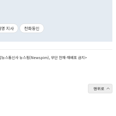
재명 지사
천화동인
뉴스통신사 뉴스핌(Newspim), 무단 전재-재배포 금지>
맨위로