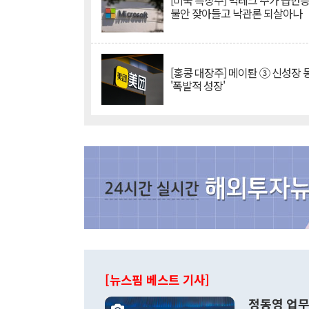
[미국 특징주] 빅테크 주가 급반등..
불안 잦아들고 낙관론 되살아나
[홍콩 대장주] 메이퇀 ③ 신성장
'폭발적 성장'
[뉴스핌 베스트 기사]
정동영 업무