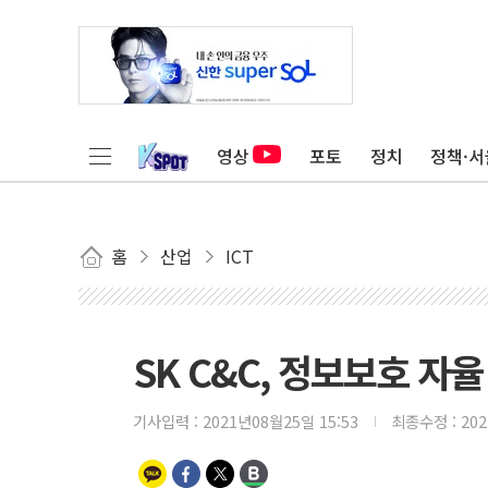
영상
포토
정치
정책·서
홈
산업
ICT
SK C&C, 정보보호 자
기사입력 :
2021년08월25일 15:53
최종수정 :
20