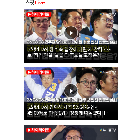
스팟
Live
[스팟Live] 환호 속 입장해 나란히 ‘찰칵’…서
로 ‘저격 연설’ 들을 때 후보들 표정은? |
26.08.08 더불어민주당 당대표·최고위원 후
보 인천 합동연설회
[스팟Live] 김민석 제주 52.64%·인천
45.09%로 연속 1위…정청래 따돌렸다’ |
26.08.08 더불어민주당 당대표·최고위원 후
보 인천 합동연설회