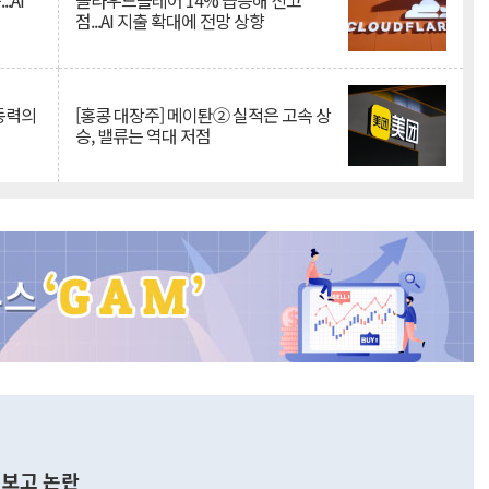
.AI
클라우드플레어 14% 급등해 신고
점...AI 지출 확대에 전망 상향
 동력의
[홍콩 대장주] 메이퇀② 실적은 고속 상
승, 밸류는 역대 저점
보고 논란