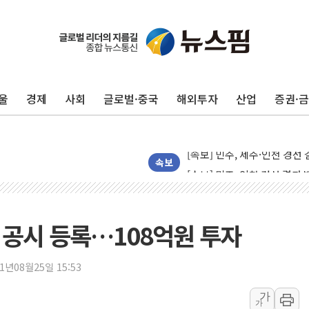
울진·영덕 '호우특보'-포항 '
[종합] 김민석, 정청래에 '0.86
인천 합동연설회 나선 송영길
울
경제
사회
글로벌·중국
해외투자
산업
증권·
김민석, 2주차 제주·인천 경선서
인사하는 김민석 당대표 후보
[속보] 민주, 제주·인천 경선 결
[속보] 민주, 인천 경선 결과 발
속보
[속보] 민주, 제주 경선 결과 발
이번주 국내 주요 금융일정(8.1
美, 이란전 출구전략 만지작
율 공시 등록…108억원 투자
강릉·동해·삼척 시간당 최대 
폐기물 수거하다 참변…60대
21년08월25일 15:53
서울 중랑구 주택가서 흉기 난
가
가
李대통령 "결혼 때문에 손해 