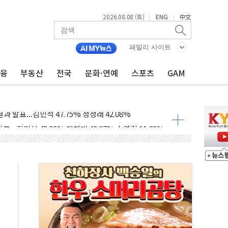
2026.08.08 (토)
ENG
中文
|
|
산사태 주의보'...경북도, 호우 피해·통제구간 없어
%p' 차 재역전 성공...金 45.42% vs 鄭 44.56%
패밀리 사이트
·정청래·김민석 당대표 후보
금융
부동산
전국
문화·연예
스포츠
GAM
 정청래에 승리...47.75% vs 42.08%
과 발표...김민석 47.75% 정청래 42.08%
표...김민석 45.09% 정청래 43.27% 송영길 11.63%
표...김민석 52.64% 정청래 39.89% 송영길 7.47%
0~8.14)
…공습 한계·탄약 부족 현실화
50㎜ 폭우…강원 동해안 강한 비 이어져
 환경미화원 수거차에 치여 사망
동…60대 남성 2명 숨져
보는 일 없게"…'결혼 페널티' 22개 과제 손본다