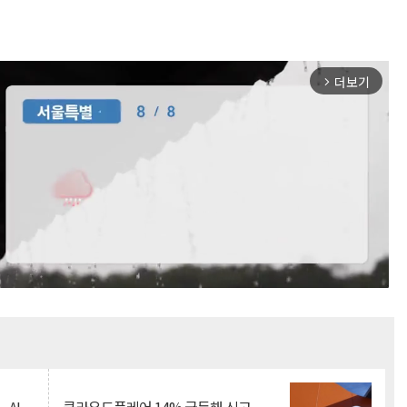
더보기
arrow_forward_ios
Mute