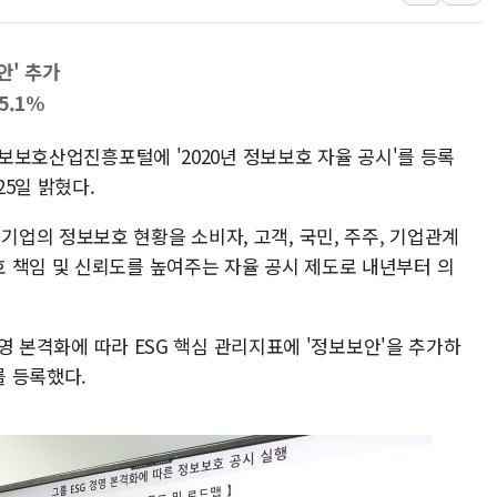
여수 오동도 인근 해상서 모
추미애, '위안부' 피해자 기림
안' 추가
인천 선재도 갯벌서 해루질 중
5.1%
인천서 말다툼 중 어머니 흉기
정보보호산업진흥포털에 '2020년 정보보호 자율 공시'를 등록
'화합' 꺼낸 김민석에 '뻔뻔
5일 밝혔다.
李대통령, ISA 개편 재검토 
업의 정보보호 현황을 소비자, 고객, 국민, 주주, 기업관계
 책임 및 신뢰도를 높여주는 자율 공시 제도로 내년부터 의
 경영 본격화에 따라 ESG 핵심 관리지표에 '정보보안'을 추가하
 등록했다.