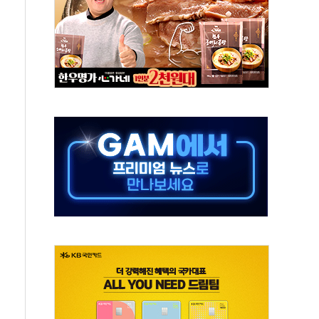
터보트 전복…1명 사망·1명 실종
의 날 참석..."국제적 시민 연대로 목소리 내야"
 실종 60대 나흘만에 숨진 채 발견
 살해 10대 아들 체포
' 받아친 정청래…제주 연설서 신경전 고조
지시…與 "적극 환영"·野 "졸속 국정"