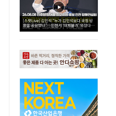
[스팟Live] 김민석 “누가 김민석보다 국정 방
향을 공유했나”…인천서 ‘대체불가’ 외쳤다 |
26.08.08 더불어민주당 당대표·최고위원 후
보 인천 합동연설회