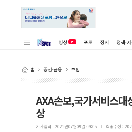
영상
포토
정치
정책·서
홈
증권·금융
보험
AXA손보,국가서비스대상
상
기사입력 :
2021년07월09일 09:05
최종수정 :
20