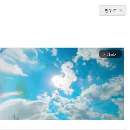
맨위로
더보기
arrow_forward_ios