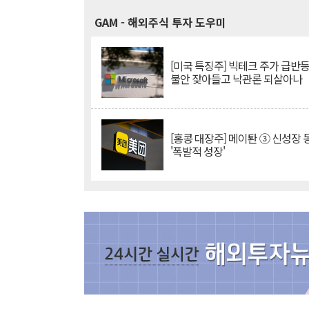
GAM
- 해외주식 투자 도우미
[미국 특징주] 빅테크 주가 급반등..
불안 잦아들고 낙관론 되살아나
[홍콩 대장주] 메이퇀 ③ 신성장
'폭발적 성장'