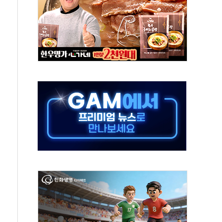
 살해 10대 아들 체포
' 받아친 정청래…제주 연설서 신경전 고조
지시…與 "적극 환영"·野 "졸속 국정"