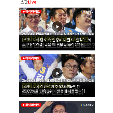
스팟
Live
[스팟Live] 환호 속 입장해 나란히 ‘찰칵’…서
로 ‘저격 연설’ 들을 때 후보들 표정은? |
26.08.08 더불어민주당 당대표·최고위원 후
보 인천 합동연설회
[스팟Live] 김민석 제주 52.64%·인천
45.09%로 연속 1위…정청래 따돌렸다’ |
26.08.08 더불어민주당 당대표·최고위원 후
보 인천 합동연설회