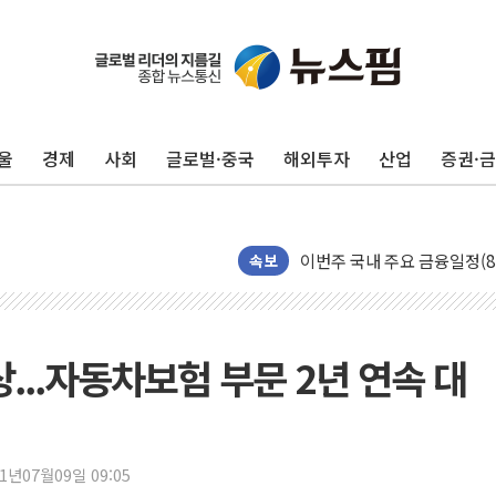
인천 합동연설회 나선 송영길
김민석, 2주차 제주·인천 경선서
인사하는 김민석 당대표 후보
[속보] 민주, 제주·인천 경선 결
울
경제
사회
글로벌·중국
해외투자
산업
증권·
[속보] 민주, 인천 경선 결과 발
[속보] 민주, 제주 경선 결과 발
이번주 국내 주요 금융일정(8.1
美, 이란전 출구전략 만지작
속보
강릉·동해·삼척 시간당 최대 
폐기물 수거하다 참변…60대
서울 중랑구 주택가서 흉기 난
...자동차보험 부문 2년 연속 대
李대통령 "결혼 때문에 손해 
여수 오동도 인근 해상서 모
추미애, '위안부' 피해자 기림
21년07월09일 09:05
인천 선재도 갯벌서 해루질 중