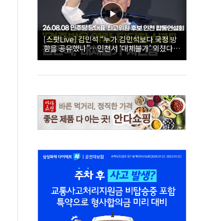
[스팟Live] 김민석 “누가 김민석보다 국정 방
향을 공유했나”…인천서 ‘대체불가’ 외쳤다 |
26.08.08 더불어민주당 당대표·최고위원 후
보 인천 합동연설회