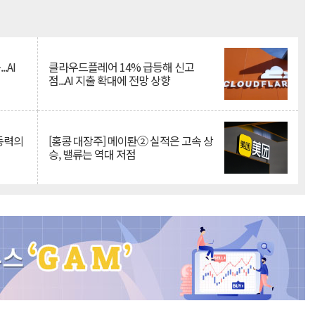
Mute
.AI
클라우드플레어 14% 급등해 신고
점...AI 지출 확대에 전망 상향
 동력의
[홍콩 대장주] 메이퇀② 실적은 고속 상
승, 밸류는 역대 저점