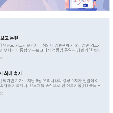
보고 논란
] 유신모 외교전문기자 = 청와대 영빈관에서 5일 열린 외교·
부 부처의 대통령 업무보고에서 정동영 통일부 장관의 '한반도
 구상'과 업무보고 발언이 논란을 빚고 있다. 이날 정 장관의
10
정부 내 조율을 거치지 않은 사안을 정책으로 추진하겠다고 공
는가 하면 사실 관계에 맞지 않은 설명도 있었다. 이재명 대통
로 신중을 기해 달라고 경고했고, 조현 외교부 장관은 '이상
지 최대 흑자
 근거한 비현실적 구상'이라는 비판을 내놨다. 그동안 정 장
책 관련 발언이 물의를 빚은 적은 여러 번 있지만 대통령과 유
] 박가연 기자 = 지난 6월 우리나라의 경상수지가 전월에 이
이 공개적으로 부정적 입장을 표명한 것은 이례적이다. 정 장
 흑자를 기록했다. 반도체를 중심으로 한 정보기술(IT) 품목 수
대북 접근법과 월권을 제어해야 한다는 목소리도 높아지고 있
간 상품수출이 처음으로 1000억달러를 넘어선 영향이다. [자
00
 따르
기자간담회를 하고 있다. [사진=통일부] 2026.07.23 ◆통일
 경상수지는 497억3000만달러 흑자로 집계됐다. 전월(386억
 넘어선 주장 정 장관은 이날 업무보고에서 '한반도 평화공존
)에 이어 두 달 연속 월간 기준 역대 최대 기록을 갈아치웠다.
 설명하면서 이재명 정부 2년차 핵심 과제로 상호 존중·평화
해 상반기 누적 경상수지 흑자는 1910억1000만달러를 기록
·핵 없는 한반도 등 3대 기본 방향을 제시했다. 정 장관은 "대