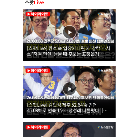
스팟
Live
[스팟Live] 환호 속 입장해 나란히 ‘찰칵’…서
로 ‘저격 연설’ 들을 때 후보들 표정은? |
26.08.08 더불어민주당 당대표·최고위원 후
보 인천 합동연설회
[스팟Live] 김민석 제주 52.64%·인천
45.09%로 연속 1위…정청래 따돌렸다’ |
26.08.08 더불어민주당 당대표·최고위원 후
보 인천 합동연설회