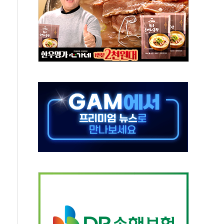
50㎜ 폭우…강원 동해안 강한 비 이어져
 환경미화원 수거차에 치여 사망
동…60대 남성 2명 숨져
보는 일 없게"…'결혼 페널티' 22개 과제 손본다
터보트 전복…1명 사망·1명 실종
의 날 참석..."국제적 시민 연대로 목소리 내야"
 실종 60대 나흘만에 숨진 채 발견
 살해 10대 아들 체포
' 받아친 정청래…제주 연설서 신경전 고조