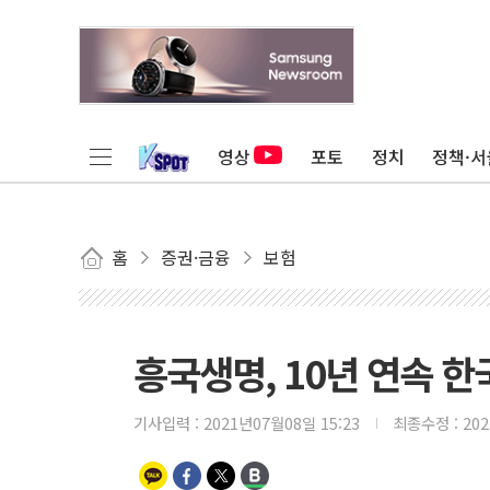
영상
포토
정치
정책·서
홈
증권·금융
보험
흥국생명, 10년 연속 한
기사입력 :
2021년07월08일 15:23
최종수정 :
20