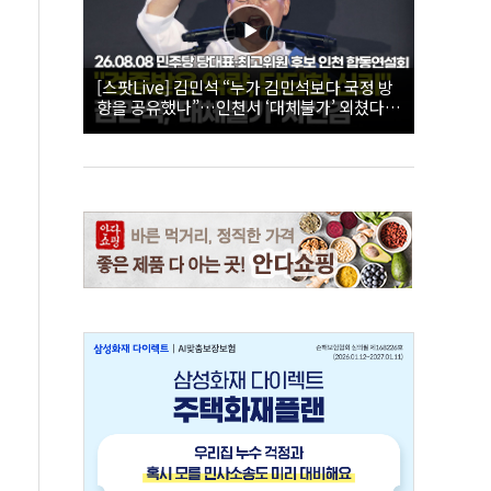
[스팟Live] 김민석 “누가 김민석보다 국정 방
향을 공유했나”…인천서 ‘대체불가’ 외쳤다 |
26.08.08 더불어민주당 당대표·최고위원 후
보 인천 합동연설회