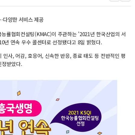
강릉·동해·삼척 시간당 최대 
폐기물 수거하다 참변…60대
…다양한 서비스 제공
서울 중랑구 주택가서 흉기 난
국능률협회컨설팅(KMAC)이 주관하는 '2021년 한국산업의 서
李대통령 "결혼 때문에 손해 
 10년 연속 우수 콜센터로 선정됐다고 8일 밝혔다.
여수 오동도 인근 해상서 모
추미애, '위안부' 피해자 기림
인사, 어감, 호응어, 신속한 반응, 종료 태도 등 전반적인 평
인천 선재도 갯벌서 해루질 중
인정받았다.
인천서 말다툼 중 어머니 흉기
'화합' 꺼낸 김민석에 '뻔뻔