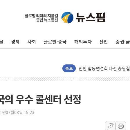
울
경제
사회
글로벌·중국
해외투자
산업
증권·
포항시 재난예산 40억 긴급 
울진·영덕 '호우특보'-포항 '
[종합] 김민석, 정청래에 '0.86
인천 합동연설회 나선 송영길
속보
김민석, 2주차 제주·인천 경선서
인사하는 김민석 당대표 후보
[속보] 민주, 제주·인천 경선 결
국의 우수 콜센터 선정
[속보] 민주, 인천 경선 결과 발
[속보] 민주, 제주 경선 결과 발
21년07월08일 15:23
이번주 국내 주요 금융일정(8.1
가
美, 이란전 출구전략 만지작
가