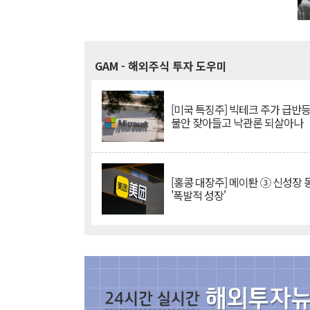
GAM
- 해외주식 투자 도우미
[미국 특징주] 빅테크 주가 급반등..
불안 잦아들고 낙관론 되살아나
[홍콩 대장주] 메이퇀 ③ 신성장
'폭발적 성장'