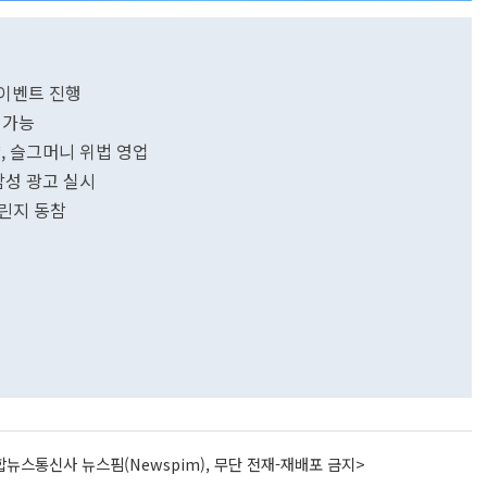
 이벤트 진행
 가능
약, 슬그머니 위법 영업
감성 광고 실시
린지 동참
뉴스통신사 뉴스핌(Newspim), 무단 전재-재배포 금지>