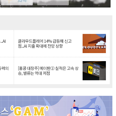
Mute
.AI
클라우드플레어 14% 급등해 신고
점...AI 지출 확대에 전망 상향
 동력의
[홍콩 대장주] 메이퇀② 실적은 고속 상
승, 밸류는 역대 저점