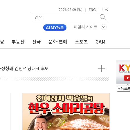
2026.08.09 (일)
ENG
中文
|
|
패밀리 사이트
금융
부동산
전국
문화·연예
스포츠
GAM
투입…고수온 양식장 복구·지원 '총력'
산사태 주의보'...경북도, 호우 피해·통제구간 없어
%p' 차 재역전 성공...金 45.42% vs 鄭 44.56%
·정청래·김민석 당대표 후보
 정청래에 승리...47.75% vs 42.08%
과 발표...김민석 47.75% 정청래 42.08%
표...김민석 45.09% 정청래 43.27% 송영길 11.63%
표...김민석 52.64% 정청래 39.89% 송영길 7.47%
0~8.14)
…공습 한계·탄약 부족 현실화