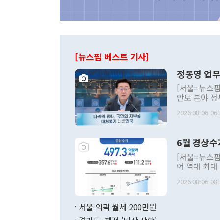
[뉴스핌 베스트 기사]
정동영 업무
[서울=뉴스핌
안보 분야 정
평화공존 발전
2026-08-06 06:
발언 중에는 
언한 것이 있
령은 공개적으
6월 경상수
주의적 희망에
관의 대북 정
[서울=뉴스핌
관 부처 장관
어 역대 최대
관의 무리한 
출 호조로 월
다. [정동영 통일부 장관이 지난달 23일 오후 서울 종로구 정부서울청사에
2026-08-06 08:
료=한국은행] 한국은행이 6일 발표한 '2026년 6월 국제수지(잠정)'에
서 취임 1주년 
면 지난 6월
부 장관 권한
1000만달러
서울 외곽 월세 200만원
발전 구상'을
이에 따라 올
적 갈등 해결