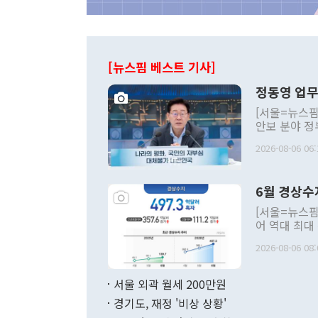
[뉴스핌 베스트 기사]
정동영 업무
[서울=뉴스핌
안보 분야 정
평화공존 발전
2026-08-06 06:
발언 중에는 
언한 것이 있
령은 공개적으
6월 경상수
주의적 희망에
관의 대북 정
[서울=뉴스핌
관 부처 장관
어 역대 최대
관의 무리한 
출 호조로 월
다. [정동영 통일부 장관이 지난달 23일 오후 서울 종로구 정부서울청사에
2026-08-06 08:
료=한국은행] 한국은행이 6일 발표한 '2026년 6월 국제수지(잠정)'에
서 취임 1주년 
면 지난 6월
부 장관 권한
1000만달러
서울 외곽 월세 200만원
발전 구상'을
이에 따라 올
적 갈등 해결
경기도, 재정 '비상 상황'
했다. 경상수
결과 혐오의 