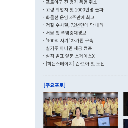
9000만달러
프로야구 전 경기 폭염 취소
년간의 CVI
지 기준 상품
고령 취업자 첫 1000만명 돌파
무너졌다고도 
며 월간 기준
현실을 바꾸는
달러로 38.
화물선 운임 3주만에 최고
를 평화 체제
196.9% 급
검찰 수사권, 72년만에 막 내려
함께 4자 대
수출은 160
지만 이 대통
서울 첫 폭염중대경보
(18.6%) 
화공존 정책이
했다. 통관 기
'300억 사기' 차가원 구속
다"고 지적했
(16.4%)
투리가 잡혀 
실거주 아니면 세금 껑충
월(-10억9
쁜 상황이 초
증가와 유류할
실적 발표 앞둔 스페이스X
9·19 군사
기록했지만 
[히든스테이지] 즌·오아 첫 도전
"우리의 선의
로 전환됐다.
으로 약간의 의문
를 기록해 전
관은 업무보고
는 배당수입
주의에 근거한
줄면서 25억
[주요포토]
라며 "여러분
억1000만달
이 9월 러시
였던 올해 3
며 "정부 차
인의 해외투자
은 "그것은 
각각 증가했다
잘랐다. 정 
국인의 국내 
않았다는 점에
감소하며 전월
사합의 복원,
경신했다. 외
권이라는 지적
분기 말 만기