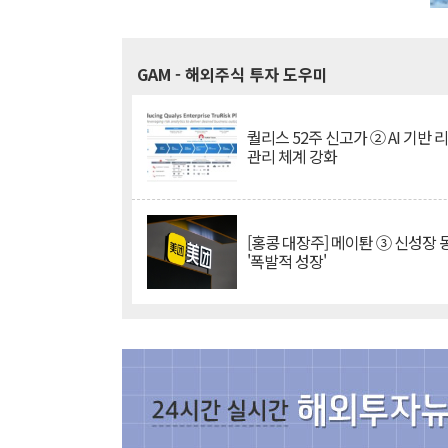
GAM
- 해외주식 투자 도우미
퀄리스 52주 신고가 ② AI 기반 
관리 체계 강화
[홍콩 대장주] 메이퇀 ③ 신성장
'폭발적 성장'