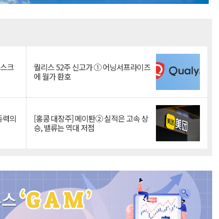
Mute
리스크
퀄리스 52주 신고가 ① 어닝서프라이즈
에 월가 환호
 동력의
[홍콩 대장주] 메이퇀② 실적은 고속 상
승, 밸류는 역대 저점