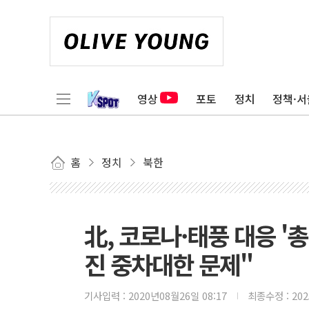
영상
포토
정치
정책·서
홈
정치
북한
北, 코로나·태풍 대응 '총
진 중차대한 문제"
기사입력 :
2020년08월26일 08:17
최종수정 :
20