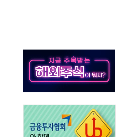
' 임시 주총 기대감에 홀로 상한가…마진 잔액은 사상 최고
버리지 위험수위…숨은 차입이 더 큰 변수"
대응 1단계 진압 중
야, 경쟁상대 中과 비교해야"
하는 '선봉'의 대민 봉사
미사일 1발 발사… 올해 10번째·42일 만 도발
 새 안보 위기… 반군·마약카르텔이 습득해 전투 활용
어선 구조
무해한 표면 부식 물질"
분만에 진화...외국인 노동자 숨져
즌2
축 피해 최소화 '총력 대응'