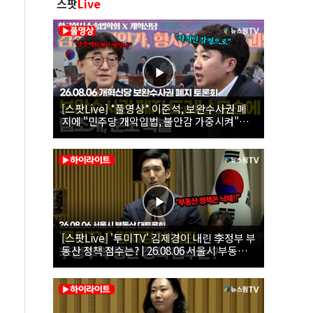
스팟
Live
[스팟Live] *풀영상* 이준석, 보완수사권 폐
지에 "민주당 개악입법, 불안감 가중시켜"｜
26.08.06 개혁신당 보완수사권 폐지 토론회
[스팟Live] '투미TV' 김제경이 내린 李정부 부
동산 정책 점수는? | 26.08.06 서울시 부동산
대토론회