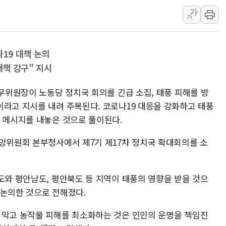
가
[베트남 증시] 지수 하락 속 'DGC
가
'월가의 황제' 다이먼 "금융시장 레
양주 섬유염색공장서 화재 1명 중상…
나19 대책 논의
김정관 산업부 장관 "주 52시간 손봐
대책 강구" 지시
해군 1함대 창설 80주년…지역과 함께
[3보] 북, 원산서 동해로 단거리 탄도
국무위원장이 노동당 정치국 회의를 긴급 소집, 태풍 피해를 방
우크라 드론 전술, 중남미 콜롬비아에
이라고 지시를 내려 주목된다. 코로나19 대응을 강화하고 태풍
의 메시지를 내놓은 것으로 풀이된다.
동해해경, 독도 해상서 부유물 감긴 
주한미군 "오산기지 누출, 백린 아닌 
중앙위원회 본부청사에서 제7기 제17차 정치국 확대회의를 소
구미 폐염산처리업체서 불 2시간30여
해군과 함께하는 '불금전파, 송정' 시
도와 평안남도, 평안북도 등 지역이 태풍의 영향을 받을 것으
강원도 폭염특보 11일째…온열질환·가
 논의한 것으로 전해졌다.
 막고 농작물 피해를 최소화하는 것은 인민의 운명을 책임진