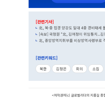
[관련기사]
北, 북·중 접경 양강도 일대 4중 경비태세
[속보] 국정원 "北, 김여정이 위임통치...
北, 중앙방역지휘부를 비상방역사령부로 격
[관련키워드]
북한
김정은
회의
소집
<저작권자(c) 글로벌리더의 지름길 종합