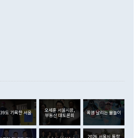
 흑자를 기록하며 전월에 이어 역대 최대를 다시 썼다. 국제수
D(완전하고 검증가능하며 되돌릴 수 없는 비핵화) 구도는 이미
수출은 1123억7000만달러로 전년 동월 대비 84.5% 증가하
했다. 또 "현 시점에서 흘러간 선(先)비핵화만 되뇌는 것은
 처음으로 1000억달러를 넘어섰다. 상품수입은 644억8000만
 데 힘이 되지 않는다"고 주장했다. 정 장관은 또 "정전 체제
6% 늘었다. 통관 기준으로는 반도체 수출이 전년 동월 대비
로 바꾸는 논의에 착수하겠다"면서 "북·미 정상회담 견인과
증했고 컴퓨터·주변기기(SSD)는 282.7% 증가했다. IT 품목
화의 동력을 확보하기 위해 최선을 다할 것"이라고 말했다. 하
.4% 늘었으며 비IT 품목도 ▲석유제품(47.5%) ▲화공품
령은 정 장관의 구상에 대부분 제동을 걸었다. 이 대통령은 "평
▲철강제품(17.9%) ▲승용차(6.1%) 등을 중심으로 18.6% 증가
 정치적으로 악용되는 측면이 있다"며 "많이 조심하셔야 한
준 수입은 ▲원자재(30.5%) ▲자본재(35.3%) ▲소비재
다. 북한을 다른 이름으로 불러야 한다는 주장에는 "표현에 꼬
가 모두 늘었다. 서비스수지는 12억9000만달러 적자를 기록해 전
정쟁으로 휘몰아 들어가면 원래 하고자 했던 데에서 오히려 나
000만달러)보다 적자 폭이 확대됐다. 여행수지는 외국인 입국자
래될 수 있다"고 경고했다. 이 대통령은 남북 신뢰 구축을 위해
증료 인상 등에 따른 출국자 감소로 4억4000만달러 흑자를
합의를 선제적으로 복원해야 한다는 정 장관의 주장에 대해서도
지식재산권사용료수지는 전월 흑자에서 4억4000만달러 적자
대로 하는 게 과연 한반도의 평화와 안정에 플러스냐, 결론적
 본원소득수지는 배당소득을 중심으로 32억7000만달러 흑자
이 들 때도 있다"며 부정적으로 반응했다. 조현 외교부 장
월(21억7000만달러)보다 흑자 폭이 확대됐다. 배당소득수지
 사후 브리핑에서 정 장관이 언급한 '4자 회담'에 대해 "이상
이 늘어난 데다 전월 분기배당에 따른 기저효과로 배당지급이
 어떤 희망이라 하더라도 그건 아직 조율되지 않은 방법"이
6000만달러 흑자를 나타냈다. 금융계정 순자산은 6월 중 467
들께서 디스카운트해 주시면 좋겠다"고 선을 그었다. 정 장관
러 증가해 월간 기준 역대 최대 증가 폭을 기록했다. 종전 최대
아 블라디보스토크에서 열리는 '동방경제포럼(EEF)'을 언급하
월(369억9000만달러)을 넘어선 것이다. 직접투자에서는 내국
원에서 (참석을) 검토하고 있다"고 발언한 데 대해서도 조 장관
가 80억1000만달러, 외국인의 국내투자가 46억3000만달러
외교부의 몫"이라며 "아직 거기까지 진도가 나가지 않았다"고
오세훈 서울시장,
. 증권투자에서는 외국인의 국내 주식 매도세가 이어졌다. 외
39도 기록한 서울
폭염 날리는 물놀이
부동산 대토론회
장관이 이날 소개한 대북 구상과 설명은 정부 내 조율을 거치지
주식 투자는 차익실현 매도 등의 영향으로 316억1000만달러
서 문제가 있다. 특히 주적 표현 대체와 국호 사용, 9·19 군
(-310억5000만달러)에 이어 역대 최대 순매도 기록을 다시
 4자회담 추진 등은 통일부 장관이 결정할 사안이 아니어서 월
국인의 국내 채권투자는 세계국채지수(WGBI) 자금 유입에도
이 나오고 있다. 이 대통령은 정 장관의 업무보고를 듣고 난
도래 영향으로 증가 폭이 줄어든 52억9000만달러를 기록했
2026 서울시 통합