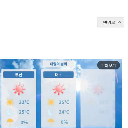
맨위로
더보기
arrow_forward_ios