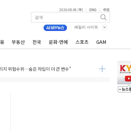
2026.08.06 (목)
ENG
中文
|
|
패밀리 사이트
금융
부동산
전국
문화·연예
스포츠
GAM
재회…로봇·AI 데이터센터·모빌리티 구체화
·아이온큐·도어대시↑ VS 샌디스크·피그마·앱러빈↓
 반대…상법·자본시장법 개정 논의"
 차익실현 속 혼조세...웨스턴디지털·샌디스크↓
에 긴급 안보 점검회의
호르무즈 재개방 기대에 강세
조까지, 상승...호실적 보고 기업 상승세 뚜렷
인 '사파리' 공격… 시민들 공포감 극대화 전략