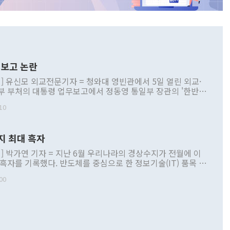
보고 논란
] 유신모 외교전문기자 = 청와대 영빈관에서 5일 열린 외교·
부 부처의 대통령 업무보고에서 정동영 통일부 장관의 '한반도
 구상'과 업무보고 발언이 논란을 빚고 있다. 이날 정 장관의
10
정부 내 조율을 거치지 않은 사안을 정책으로 추진하겠다고 공
는가 하면 사실 관계에 맞지 않은 설명도 있었다. 이재명 대통
로 신중을 기해 달라고 경고했고, 조현 외교부 장관은 '이상
지 최대 흑자
 근거한 비현실적 구상'이라는 비판을 내놨다. 그동안 정 장
책 관련 발언이 물의를 빚은 적은 여러 번 있지만 대통령과 유
] 박가연 기자 = 지난 6월 우리나라의 경상수지가 전월에 이
이 공개적으로 부정적 입장을 표명한 것은 이례적이다. 정 장
 흑자를 기록했다. 반도체를 중심으로 한 정보기술(IT) 품목 수
대북 접근법과 월권을 제어해야 한다는 목소리도 높아지고 있
간 상품수출이 처음으로 1000억달러를 넘어선 영향이다. [자
00
 따르
기자간담회를 하고 있다. [사진=통일부] 2026.07.23 ◆통일
 경상수지는 497억3000만달러 흑자로 집계됐다. 전월(386억
 넘어선 주장 정 장관은 이날 업무보고에서 '한반도 평화공존
)에 이어 두 달 연속 월간 기준 역대 최대 기록을 갈아치웠다.
 설명하면서 이재명 정부 2년차 핵심 과제로 상호 존중·평화
해 상반기 누적 경상수지 흑자는 1910억1000만달러를 기록
·핵 없는 한반도 등 3대 기본 방향을 제시했다. 정 장관은 "대
지 흑자를 견인한 것은 상품수지다. 6월 상품수지는 478억
언어는 멈춰야 한다"면서 주적 용어 대체를 주장했다. 지난 25