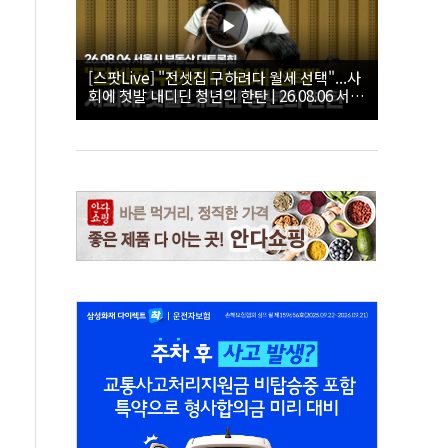
[스팟Live] "전셋집 구하려다 월세 선택"...사
회에 첫발 내디딘 청년의 한탄 | 26.08.06 서울
시 부동산 대토론회