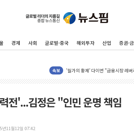
울
경제
사회
글로벌·중국
해외투자
산업
증권·
구광모, 내주 실리콘밸리서 젠슨 황 
속보
뉴욕증시 개장 전 특징주...모더나
김정관 장관 "영업이익 N% 성과급
뉴욕증시 프리뷰, 미 주가선물 AI주
력전'...김정은 "인민 운명 책임
청와대, 북한 단거리 탄도미사일 발사
금값 7주 만에 최고…美 고용 둔화·
[인도증시] 중동 긴장 완화에 실적 호
25년11월12일 07:42
러, 1인칭시점 드론으로 우크라 민간