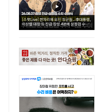
[스팟Live] 한자리에 모인 장군들...李대통령,
이상렬 대장 등 진급 장성 4명에 삼정검 수치
직접 수여｜26.08.07 장성 진급·삼정검 수치
수여식