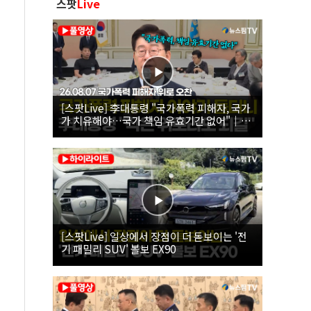
스팟
Live
[스팟Live] 李대통령 "국가폭력 피해자, 국가
가 치유해야…국가 책임 유효기간 없어"｜
26.08.07 국가폭력 피해자 위로 오찬
[스팟Live] 일상에서 장점이 더 돋보이는 '전
기 패밀리 SUV' 볼보 EX90