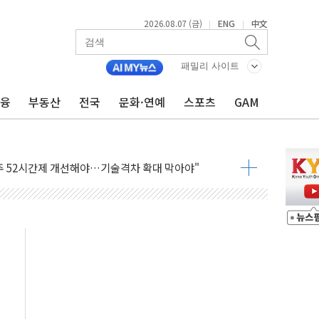
2026.08.07 (금)
ENG
中文
|
|
신' 26일 출시, 유저의 캐릭터가 AI로 플레이한다
로 혜택 얻는 피드코인 이벤트 진행
패밀리 사이트
시 5년 내 9만가구 순증...이주 대란도 제한적
금융
부동산
전국
문화·연예
스포츠
GAM
…한화·흥국·한투 참여
주 52시간제 개선해야…기술격차 확대 막아야"
약 타결…연봉 6.3% 인상
 등 8~9월 공연 라인업 공개
지 3개 보급단 '1등급 스마트 물류센터' 전환
 테라스 떨어져…SK에코플랜트 "전수 조사"
보 GAM - 맛보기편 (8/7)
다"...송영길·정청래·김민석, 호남 경선 앞두고 총력전
속도…"3분기 추가 방안 발표"
길·노량진·장위 서울 알짜 단지 주목