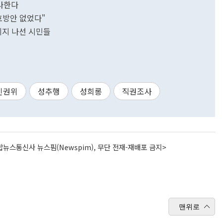
조사한다
호방안 없었다"
지지 나선 시민들
인권위
성추행
성희롱
직권조사
뉴스통신사 뉴스핌(Newspim), 무단 전재-재배포 금지>
맨위로