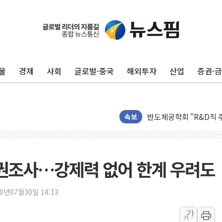
컴투스 '제우스: 오만의 
네이버 클립, 시청 만으
서울 재건축·재개발 정상화
울
경제
사회
글로벌·중국
해외투자
산업
증권·
[인사] 공정거래위원회
KDB생명 본입찰 3파전
반도체공학회 "R&D직 
카카오, 2026년 임금협
속보
현대카드, 박재범·실리카겔
[르포] 육군, 2031년까
송도 신축 아파트서 외벽
직권조사…강제력 없어 한계 우려도
깊이가 다른 글로벌 투자 정
"호남 없이 민주 당권 없
20년07월30일 14:13
SK하이닉스, 주주환원 
가
가
'무순위' 기회 왔다…신