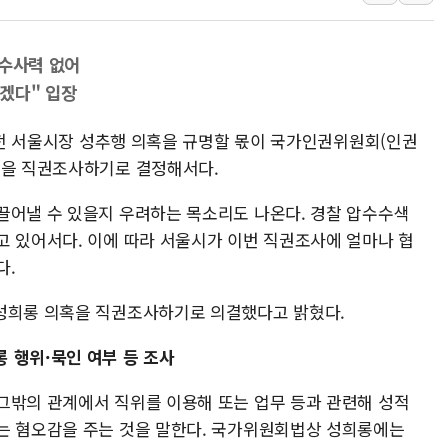
野 의원 42명, '사관학
IPARK현대산업개발, 
 수사력 없어
준공업지역 용적률 40
겠다" 입장
현대해상, 유튜브 양육 
순 전 서울시장 성추행 의혹을 규명할 몫이 국가인권위원회(인권
[컨콜] 롯데케미칼, "L
혹을 직권조사하기로 결정해서다.
대형 저축은행 4%대 예
끌어낼 수 있을지 우려하는 목소리도 나온다. 경찰 압수수색
고 있어서다. 이에 따라 서울시가 이번 직권조사에 얼마나 협
다.
 성희롱 의혹을 직권조사하기로 의결했다고 밝혔다.
 행위·묵인 여부 등 조사
그밖의 관계에서 직위를 이용해 또는 업무 등과 관련해 성적
는 혐오감을 주는 것을 말한다. 국가위원회법상 성희롱에는