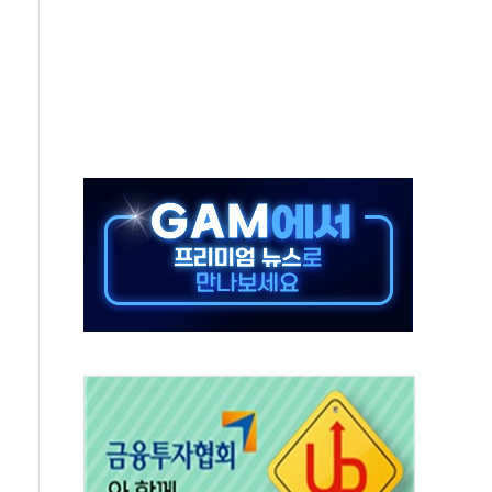
교 통합' 규탄 결의안 발의…이준석·한동훈 동참
노원구 어르신에 삼계탕 배식 봉사
0% 적용하니…재건축보다 재개발 사업성 개선↑
콘텐츠 '소셜아이어워드' 대상 수상
PG 투입 비중 37%…하반기 확대 추진"
금 사라진다, OK·애큐온·페퍼만 남아