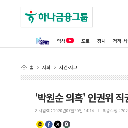
영상
포토
정치
정책·서
홈
사회
사건·사고
'박원순 의혹' 인권위 
기사입력 :
2020년07월30일 14:14
최종수정 :
20