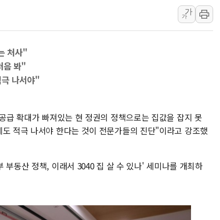
가
보훈부, 미 DPAA와 MOU… "6·25 미군 실
가
트럼프 "금리 내려야"…파월 때와 달리 워시엔
특정 정치인 측근 포항시 정책특보 내정설...포
는 처사"
李 "해남 태양광, 대한민국 다음 100년 밑거
처음 봐"
李 대통령, '6시간 마라톤 부동산 2차 회의'
적극 나서야"
트럼프, 中 겨냥 폴리실리콘 관세 15% 부과
[사진] 빈살만과 에르도안의 만남
이란와이어 "이란 최고지도자 위독…곧 사망
"공급 확대가 빠져있는 현 정권의 정책으로는 집값을 잡지 못
에도 적극 나서야 한다는 것이 전문가들의 진단"이라고 강조했
남동발전, 해남군에 국내 최대 규모 400MW 
부동산 정책, 이래서 3040 집 살 수 있나' 세미나를 개최하