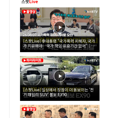
스팟
Live
[스팟Live] 李대통령 "국가폭력 피해자, 국가
가 치유해야…국가 책임 유효기간 없어"｜
26.08.07 국가폭력 피해자 위로 오찬
[스팟Live] 일상에서 장점이 더 돋보이는 '전
기 패밀리 SUV' 볼보 EX90