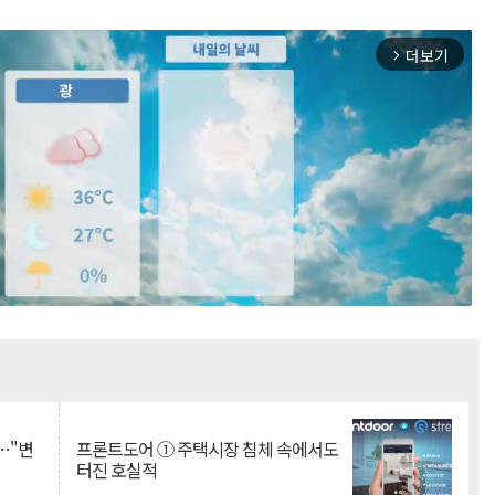
더보기
arrow_forward_ios
Mute
…"변
프론트도어 ① 주택시장 침체 속에서도
터진 호실적