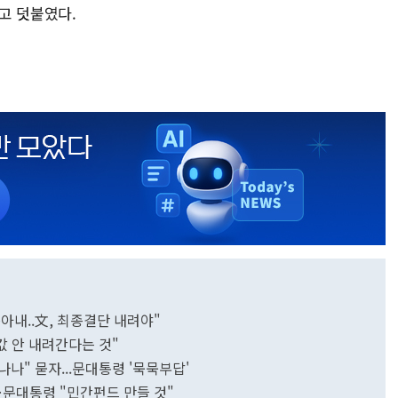
고 덧붙였다.
아내..文, 최종결단 내려야"
값 안 내려간다는 것"
나나" 묻자...문대통령 '묵묵부답'
…문대통령 "민간펀드 만들 것"