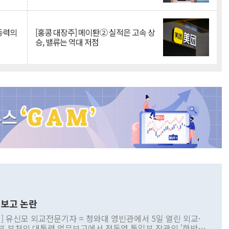
 동력의
[홍콩 대장주] 메이퇀② 실적은 고속 상
승, 밸류는 역대 저점
보고 논란
] 유신모 외교전문기자 = 청와대 영빈관에서 5일 열린 외교·
부 부처의 대통령 업무보고에서 정동영 통일부 장관의 '한반도