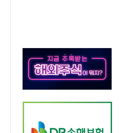
종자 7359명 끝까지 찾겠다"
 톤 낮춰
항시 '시끌'
름…수도권 집중 완화 전환점"
 주재… "전폭적 공급 확대·속도전 총력"
…美 태양광주 급등
해도 놀랍지 않아"
태양광 착공…여의도 1.6배 규모