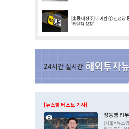
[홍콩 대장주] 메이퇀 ③ 신성장
'폭발적 성장'
[뉴스핌 베스트 기사]
정동영 업무
[서울=뉴스핌
안보 분야 정