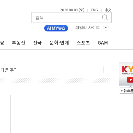
2026.08.08 (토)
ENG
中文
|
|
패밀리 사이트
금융
부동산
전국
문화·연예
스포츠
GAM
동결 전망 우세
체결… 이스라엘·이란 위협에 맞설 자체 억지력 강화
 다음 주"
령…트럼프 제동
 이상 '올스톱'… 美 해상봉쇄 영향
개입했나" 촉각
용 쇼크에 반도체주 '활짝'
우려 후퇴…나스닥 선물 1%대 상승
…9월 금리 인상 기대 후퇴
체결
라우드플레어·태양광주↑ VS 트레이드데스크·웬디스↓