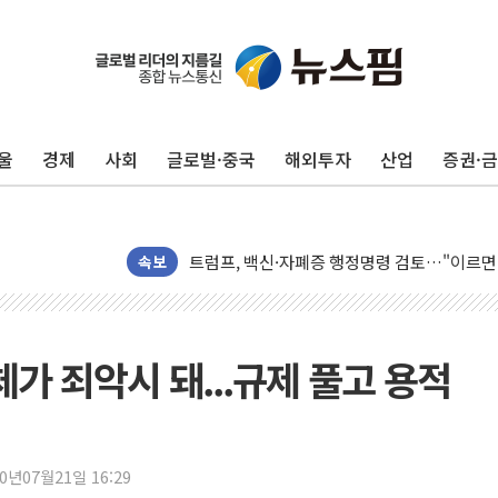
울
경제
사회
글로벌·중국
해외투자
산업
증권·
미 연준 매파 기세 꺾이나…고용 감소에 9월 
[종합] 이슬람 수니파 3국, '공동방위협정' 
트럼프, 백신·자폐증 행정명령 검토…"이르면
美 항소법원, 백악관 무도회장 공사 중단 명
속보
이란 핵심 원유 수출항 '하르그섬', 최근 1주일
美 고용 쇼크에 엔화 장중 급등…시장은 "또 
[AI MY 뉴스] 뉴욕 반도체주 프리뷰...美 고
가 죄악시 돼...규제 풀고 용적
뉴욕증시 프리뷰, 美 고용 쇼크에 금리 인상 
[종합] 美 7월 고용 2만3000명 감소 '쇼크'
[사진] 이슬람 수니파 3개국, 공동방위협정 
20년07월21일 16:29
뉴욕증시 개장 전 특징주...아틀라시안·클