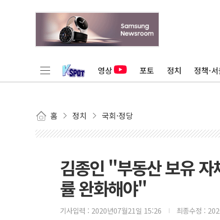
영상
포토
정치
정책·서
홈
정치
국회·정당
김종인 "부동산 보유 자체
률 완화해야"
기사입력 :
2020년07월21일 15:26
최종수정 :
20