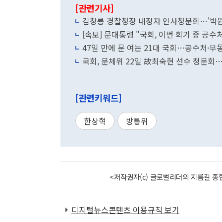
[관련기사]
김창룡 경찰청장 내정자 인사청문회…'박원
[속보] 문대통령 "국회, 이번 회기 중 공
47일 만에 문 여는 21대 국회…공수처·
국회, 문체위 22일 故최숙현 선수 청문회
[관련키워드]
한상혁
방통위
<저작권자(c) 글로벌리더의 지름길 종합
디지털뉴스콘텐츠 이용규칙 보기