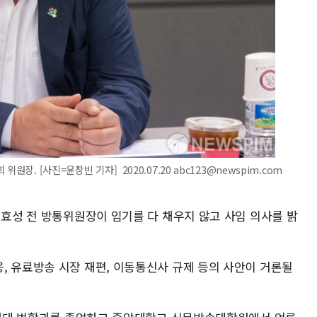
장. [사진=윤창빈 기자] 2020.07.20 abc123@newspim.com
이효성 전 방통위원장이 임기를 다 채우지 않고 사임 의사를 밝
, 유료방송 시장 재편, 이동통신사 규제 등의 사안이 거론될