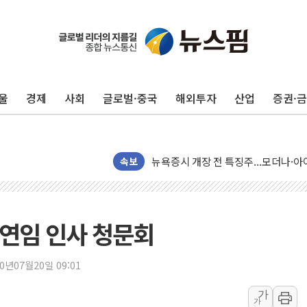
울
경제
사회
글로벌·중국
해외투자
산업
증권·
리투아니아 국방 "러, 우크라 드론으로
구광모, 내주 실리콘밸리서 젠슨 황 
뉴욕증시 개장 전 특징주...모더나
김정관 장관 "영업이익 N% 성과급
속보
뉴욕증시 프리뷰, 미 주가선물 AI주
청와대, 북한 단거리 탄도미사일 발사
금값 7주 만에 최고…美 고용 둔화·
연임 인사 청문회
[인도증시] 중동 긴장 완화에 실적 호
러, 1인칭시점 드론으로 우크라 민간
20년07월20일 09:01
[베트남 증시] 지수 하락 속 'DGC
가
가
'월가의 황제' 다이먼 "금융시장 레