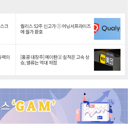
Mute
리스크
퀄리스 52주 신고가 ① 어닝서프라이즈
에 월가 환호
 동력의
[홍콩 대장주] 메이퇀② 실적은 고속 상
승, 밸류는 역대 저점