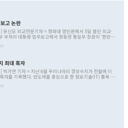
보고 논란
] 유신모 외교전문기자 = 청와대 영빈관에서 5일 열린 외교·
부 부처의 대통령 업무보고에서 정동영 통일부 장관의 '한반도
 구상'과 업무보고 발언이 논란을 빚고 있다. 이날 정 장관의
10
정부 내 조율을 거치지 않은 사안을 정책으로 추진하겠다고 공
는가 하면 사실 관계에 맞지 않은 설명도 있었다. 이재명 대통
로 신중을 기해 달라고 경고했고, 조현 외교부 장관은 '이상
지 최대 흑자
 근거한 비현실적 구상'이라는 비판을 내놨다. 그동안 정 장
책 관련 발언이 물의를 빚은 적은 여러 번 있지만 대통령과 유
] 박가연 기자 = 지난 6월 우리나라의 경상수지가 전월에 이
이 공개적으로 부정적 입장을 표명한 것은 이례적이다. 정 장
 흑자를 기록했다. 반도체를 중심으로 한 정보기술(IT) 품목 수
대북 접근법과 월권을 제어해야 한다는 목소리도 높아지고 있
간 상품수출이 처음으로 1000억달러를 넘어선 영향이다. [자
00
 따르
기자간담회를 하고 있다. [사진=통일부] 2026.07.23 ◆통일
 경상수지는 497억3000만달러 흑자로 집계됐다. 전월(386억
 넘어선 주장 정 장관은 이날 업무보고에서 '한반도 평화공존
)에 이어 두 달 연속 월간 기준 역대 최대 기록을 갈아치웠다.
 설명하면서 이재명 정부 2년차 핵심 과제로 상호 존중·평화
해 상반기 누적 경상수지 흑자는 1910억1000만달러를 기록
·핵 없는 한반도 등 3대 기본 방향을 제시했다. 정 장관은 "대
지 흑자를 견인한 것은 상품수지다. 6월 상품수지는 478억
언어는 멈춰야 한다"면서 주적 용어 대체를 주장했다. 지난 25
 흑자를 기록하며 전월에 이어 역대 최대를 다시 썼다. 국제수
D(완전하고 검증가능하며 되돌릴 수 없는 비핵화) 구도는 이미
수출은 1123억7000만달러로 전년 동월 대비 84.5% 증가하
했다. 또 "현 시점에서 흘러간 선(先)비핵화만 되뇌는 것은
 처음으로 1000억달러를 넘어섰다. 상품수입은 644억8000만