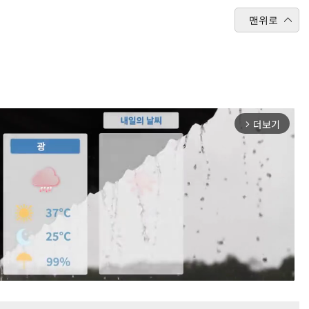
맨위로
더보기
arrow_forward_ios