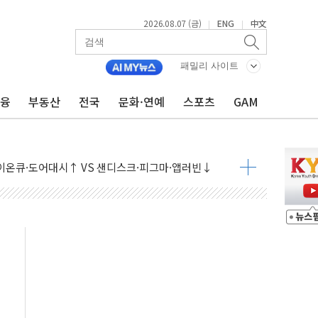
2026.08.07 (금)
ENG
中文
|
|
패밀리 사이트
금융
부동산
전국
문화·연예
스포츠
GAM
 나토 회원국 공격 검토… 거짓 깃발 작전"
재회…로봇·AI 데이터센터·모빌리티 구체화
·아이온큐·도어대시↑ VS 샌디스크·피그마·앱러빈↓
 반대…상법·자본시장법 개정 논의"
 차익실현 속 혼조세...웨스턴디지털·샌디스크↓
에 긴급 안보 점검회의
호르무즈 재개방 기대에 강세
조까지, 상승...호실적 보고 기업 상승세 뚜렷
인 '사파리' 공격… 시민들 공포감 극대화 전략
' 임시 주총 기대감에 홀로 상한가…마진 잔액은 사상 최고
버리지 위험수위…숨은 차입이 더 큰 변수"