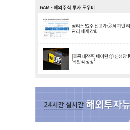
GAM
- 해외주식 투자 도우미
퀄리스 52주 신고가 ② AI 기반 
관리 체계 강화
[홍콩 대장주] 메이퇀 ③ 신성장
'폭발적 성장'