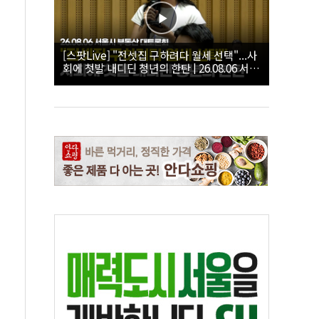
[스팟Live] "전셋집 구하려다 월세 선택"...사
회에 첫발 내디딘 청년의 한탄 | 26.08.06 서울
시 부동산 대토론회