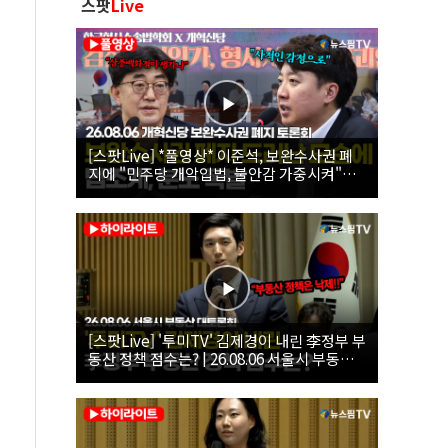
스팟
Live
[스팟Live] *풀영상* 이준석, 보완수사권 폐
지에 "민주당 개악입법, 불안감 가중시켜"｜
26.08.06 개혁신당 보완수사권 폐지 토론회
[스팟Live] '투미TV' 김제경이 내린 李정부 부
동산 정책 점수는? | 26.08.06 서울시 부동산
대토론회