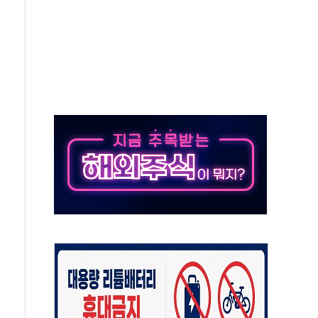
대응 1단계 진압 중
야, 경쟁상대 中과 비교해야"
하는 '선봉'의 대민 봉사
미사일 1발 발사… 올해 10번째·42일 만 도발
 새 안보 위기… 반군·마약카르텔이 습득해 전투 활용
어선 구조
무해한 표면 부식 물질"
분만에 진화...외국인 노동자 숨져
즌2