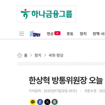
영상
포토
정치
정책·서
홈
정치
국회·정당
한상혁 방통위원장 오늘 
기사입력 :
2020년07월20일 09:01
최종수정 :
20