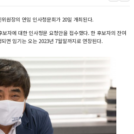
양주 섬유염색공장서 화재 1명 중상…
김정관 산업부 장관 "주 52시간 손봐
신위원장의 연임 인사청문회가 20일 개최된다.
해군 1함대 창설 80주년…지역과 함께
 후보자에 대한 인사청문 요청안을 접수했다. 한 후보자의 잔여
[3보] 북, 원산서 동해로 단거리 탄도
정되면 임기는 오는 2023년 7월말까지로 연장된다.
우크라 드론 전술, 중남미 콜롬비아에
동해해경, 독도 해상서 부유물 감긴 
주한미군 "오산기지 누출, 백린 아닌 
구미 폐염산처리업체서 불 2시간30여
해군과 함께하는 '불금전파, 송정' 시