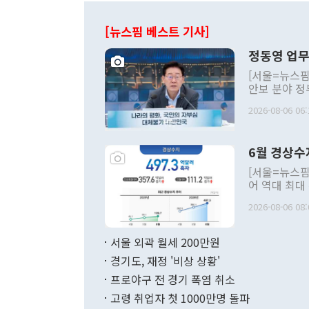
[뉴스핌 베스트 기사]
정동영 업무
[서울=뉴스핌
안보 분야 정
평화공존 발전
2026-08-06 06:
발언 중에는 
언한 것이 있
령은 공개적으
6월 경상수
주의적 희망에
관의 대북 정
[서울=뉴스핌
관 부처 장관
어 역대 최대
관의 무리한 
출 호조로 월
다. [정동영 통일부 장관이 지난달 23일 오후 서울 종로구 정부서울청사에
2026-08-06 08:
료=한국은행] 한국은행이 6일 발표한 '2026년 6월 국제수지(잠정)'에
서 취임 1주년 
면 지난 6월
부 장관 권한
1000만달러
서울 외곽 월세 200만원
발전 구상'을
이에 따라 올
적 갈등 해결
경기도, 재정 '비상 상황'
했다. 경상수
결과 혐오의 
9000만달러
프로야구 전 경기 폭염 취소
년간의 CVI
지 기준 상품
고령 취업자 첫 1000만명 돌파
무너졌다고도 
며 월간 기준