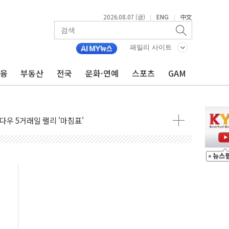
2026.08.07 (금)
ENG
中文
|
|
군수품 부족설 일축 "막대한 무기 보유"
어…다음 과제는 '외형 확대'
패밀리 사이트
 귀환 조짐에 전월세시장 '긴장'
금융
부동산
전국
문화·연예
스포츠
GAM
교환·재매수·다운사이징 '저울질'
항 제한 검토에 유가 3% 급등…금값 보합
다우 5거래일 랠리 '마침표'
합의 막바지.."美와 직접 협상 없어"
·김민석 후보 - 8월 7일
2차 회의…주택 공급 대책 막바지 조율할 듯
자회견·주요 정당 - 8월 7일
통항 제한 추진…美 "통행 막을 권한 없어"
분 상승… "2분기 기업 순이익 21% 증가" 전망
으로 나토 회원국 공격 검토… 거짓 깃발 작전"