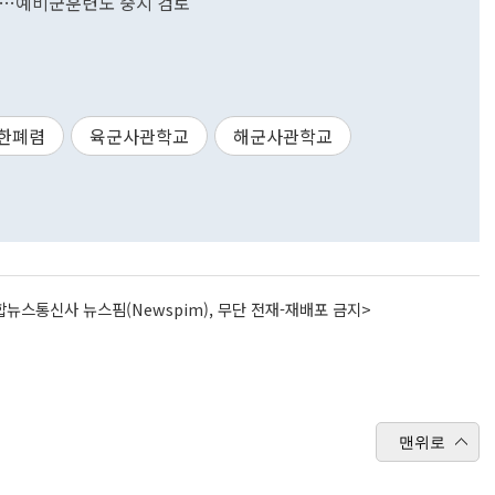
금지…예비군훈련도 중지 검토
한폐렴
육군사관학교
해군사관학교
뉴스통신사 뉴스핌(Newspim), 무단 전재-재배포 금지>
맨위로