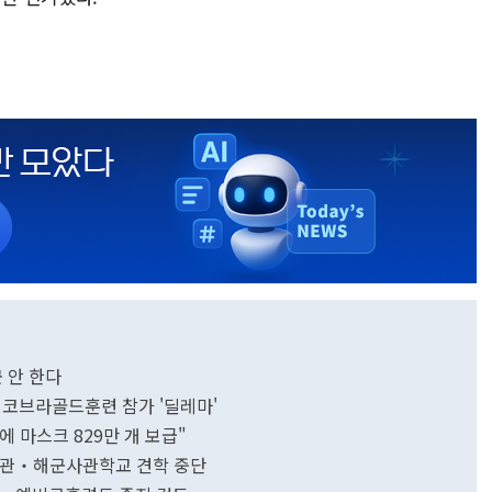
군 안 한다
국 코브라골드훈련 참가 '딜레마'
 마스크 829만 개 보급"
념관‧해군사관학교 견학 중단