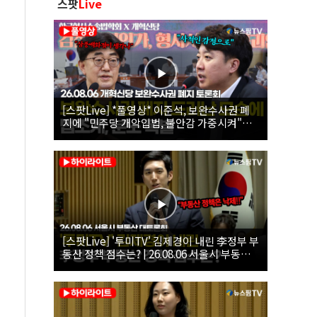
스팟
Live
[스팟Live] *풀영상* 이준석, 보완수사권 폐
지에 "민주당 개악입법, 불안감 가중시켜"｜
26.08.06 개혁신당 보완수사권 폐지 토론회
[스팟Live] '투미TV' 김제경이 내린 李정부 부
동산 정책 점수는? | 26.08.06 서울시 부동산
대토론회