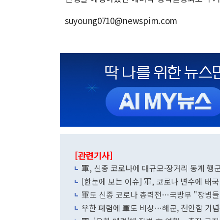
suyoung0710@newspim.com
[관련기사]
軍, 신종 코로나에 대규모·장거리 동계 행
[한눈에 보는 이슈] 軍, 코로나 변수에 태
軍도 신종 코로나 총력전…국방부 "장병들에
우한 폐렴에 軍도 비상…해군, 천안함 기