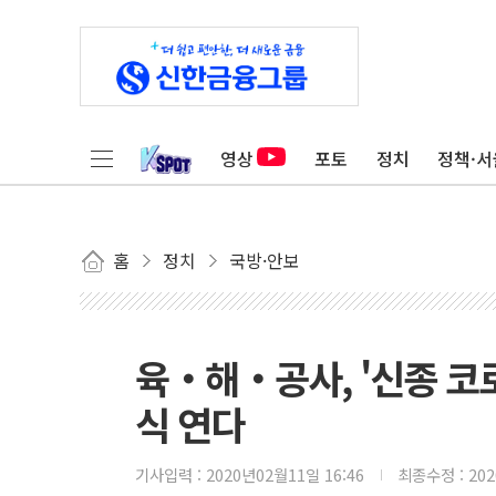
영상
포토
정치
정책·서
홈
정치
국방·안보
육‧해‧공사, '신종 코로
식 연다
기사입력 :
2020년02월11일 16:46
최종수정 :
20