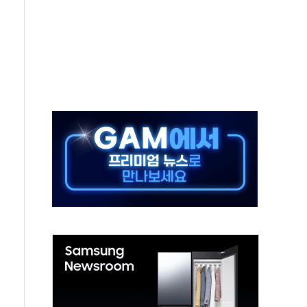
 재회…로봇·AI 데이터센터·모빌리티 구체화
나·아이온큐·도어대시↑ VS 샌디스크·피그마·앱러빈↓
급 반대…상법·자본시장법 개정 논의"
주 차익실현 속 혼조세...웨스턴디지털·샌디스크↓
사에 긴급 안보 점검회의
·호르무즈 재개방 기대에 강세