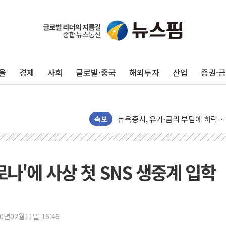
트럼프 "이란전 조만간 끝날 것"…
현대리바트, 원가 개선으로 실적 방
"세금 부담 덜자"…비거주 1주택자
울
경제
사회
글로벌·중국
해외투자
산업
증권·
세금 부담 커진 고가 1주택자…맞
[금/유가] 이란의 호르무즈 해협 통
뉴욕증시, 유가·금리 부담에 하락…
이란, 오만과 호르무즈 해협 재개방 
속보
[민주 당권주자 일정] 송영길·정청래
李대통령, 오늘 부동산 정책 점검 
[오늘의 정치일정] 8월 7일(금)
나'에 사상 첫 SNS 생중계 입학
[오늘의 국회일정] 상임위·세미나·기
이란, 美·이스라엘 선박 호르무즈 
유럽증시, 견조한 실적 소화하며 대부
20년02월11일 16:46
리투아니아 국방 "러, 우크라 드론