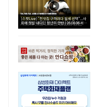
[스팟Live] "전셋집 구하려다 월세 선택"...사
회에 첫발 내디딘 청년의 한탄 | 26.08.06 서울
시 부동산 대토론회