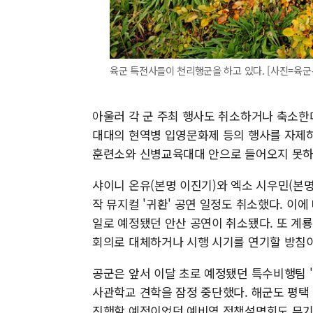
육군 특전사들이 천리행군을 하고 있다. [사진=육군
아울러 각 군 주최 행사도 취소하거나 축소한
대대의 현역병 입영문화제 등의 행사를 자제하
훈련소와 신병교육대대 안으로 들어오지 못하도
샤이니 온유(본명 이진기)와 엑소 시우민(본명
작 뮤지컬 '귀환' 공연 일정도 취소했다. 이에
일로 예정됐던 안산 공연이 취소됐다. 또 계
회의로 대체하거나 시행 시기를 연기할 방침이
공군은 앞서 이달 초로 예정됐던 특수비행팀 
사관학교 견학을 잠정 중단했다. 해군도 평
진행할 예정이었던 예비역 정책설명회도 무기