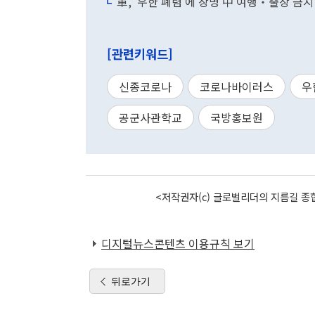
軍, '우한 폐렴'에 장병 中 여행‧출장 
[관련키워드]
신종코로나
코로나바이러스
우
공군사관학교
국방홍보원
<저작권자(c) 글로벌리더의 지름길 종합
디지털뉴스콘텐츠 이용규칙 보기
뒤로가기