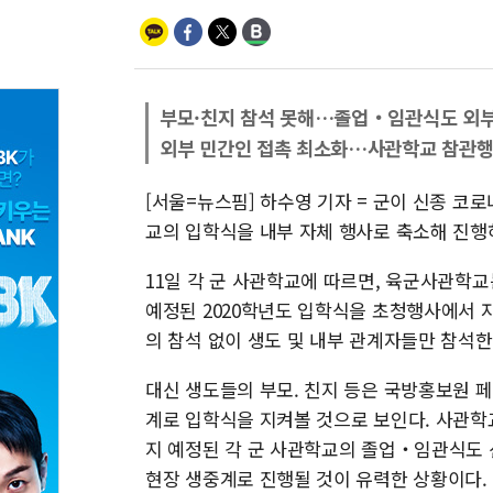
부모·친지 참석 못해…졸업‧임관식도 외부
외부 민간인 접촉 최소화…사관학교 참관행
[서울=뉴스핌] 하수영 기자 = 군이 신종 
교의 입학식을 내부 자체 행사로 축소해 진행
11일 각 군 사관학교에 따르면, 육군사관학교
예정된 2020학년도 입학식을 초청행사에서 자
의 참석 없이 생도 및 내부 관계자들만 참석
대신 생도들의 부모. 친지 등은 국방홍보원 페
계로 입학식을 지켜볼 것으로 보인다. 사관학교
지 예정된 각 군 사관학교의 졸업‧임관식도 
현장 생중계로 진행될 것이 유력한 상황이다.