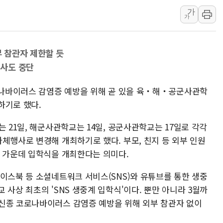
가
구광모, 내주 실리콘밸리서 젠슨 황
가
뉴욕증시 개장 전 특징주...모더
김정관 장관 "영업이익 N% 성과
 참관자 제한할 듯
뉴욕증시 프리뷰, 미 주가선물 AI
사도 중단
청와대, 북한 단거리 탄도미사일 발
금값 7주 만에 최고…美 고용 둔화
코로나바이러스 감염증 예방을 위해 곧 있을 육‧해‧공군사관학
하기로 했다.
는 21일, 해군사관학교는 14일, 공군사관학교는 17일로 각각
체행사로 변경해 개최하기로 했다. 부모, 친지 등 외부 인원
한 가운데 입학식을 개최한다는 의미다.
이스북 등 소셜네트워크 서비스(SNS)와 유튜브를 통한 생중
 사상 최초의 'SNS 생중계 입학식'이다. 뿐만 아니라 3월까
신종 코로나바이러스 감염증 예방을 위해 외부 참관자 없이