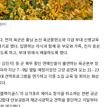
본부]
다. 먼저 육군은 충남 논산 육군훈련소와 각급 부대 신병교육
기로 했다. 입영하는 자식과 함께 온 부모와 가족, 친지 등은
록 하고, 부대 밖에서 배웅하도록 했다.
 김민석) 등 군 복무 중인 연예인들이 출연하는 육군본부 창
 따라 지난 7∼9일 열릴 예정이었던 고양 공연과 오는 21∼23
룡대 견학프로그램을 연기하고 각종 소집 교육 및 회의는 화상
다.
'블랙이글스'의 싱가포르 에어쇼 참석을 취소하는 한편 공군
택 2함대 안보공원과 해군사관학교 견학을 중단하고 이달부터
한 연기했다.