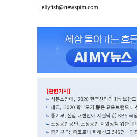
jellyfish@newspim.com
[관련기사]
시몬스침대, '2020 한국산업의 1등 브랜드
대교, '2020 학부모가 뽑은 교육브랜드 대
중기부, 신임 대변인에 지현탁 前 KBS 국
소상공인공단, 소상공인 지원정책 위한 '현
중기부 "신종코로나 피해신고 546건…인정