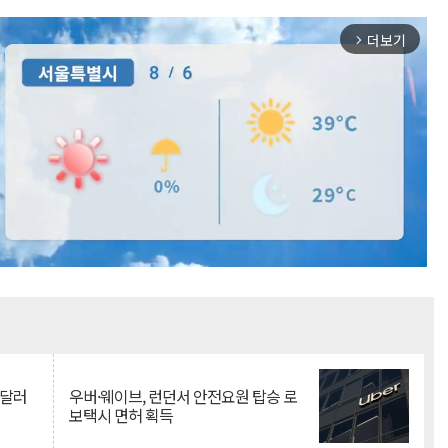
더보기
arrow_forward_ios
Mute
억달러
우버·웨이브, 런던서 안전요원 탑승 로
보택시 면허 획득