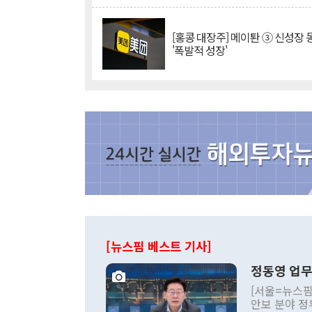
[홍콩 대장주] 메이퇀 ③ 신성장
'폭발적 성장'
[뉴스핌 베스트 기사]
정동영 업무
[서울=뉴스핌
안보 분야 정