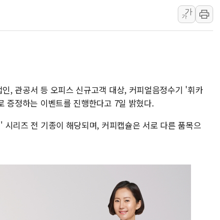
가
[특징주] 심텍, 
가
"트럼프의 '先 호르
유소년교육연구소,
허장 차관 "소부장,
[종합] 해수부, 신
법인, 관공서 등 오피스 신규고객 대상, 커피얼음정수기 '휘카
으로 증정하는 이벤트를 진행한다고 7일 밝혔다.
페' 시리즈 전 기종이 해당되며, 커피캡슐은 서로 다른 품목으