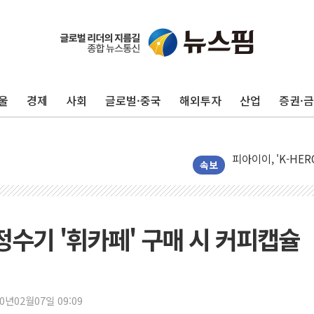
오스템파마, '옥치 
SUV 시대에도 세
롯데에너지머티, 2분
플래티어, '엑스젠
울
경제
사회
글로벌·중국
해외투자
산업
증권·
노타, '키미 K3' 
현대캐피탈, '제네
피아이이, 'K-HE
NH농협카드, 유니
속보
[특징주] SK하이
다임바이오, 정부 R
셀리맥스, 상반기 매
정수기 '휘카페' 구매 시 커피캡슐
반도체 호조에 6월 
종합특검, 한동훈에
헥토파이낸셜, 상반기
20년02월07일 09:09
애드포러스, 인큐베타