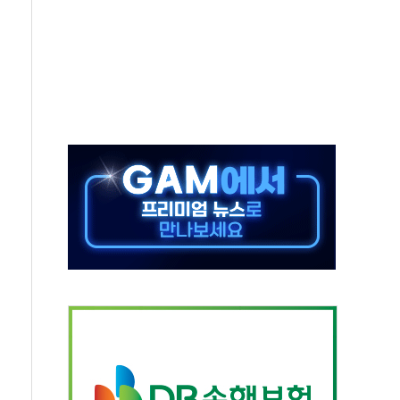
실적 반등에 6%대 급등…증권가도 눈높이 상향
무즈·後 핵협상' 전략, 이란에 주도권 넘길 위험"
 충남교육청과 독서교육 사업 착수
 국산화 넘어 세계 최고 기술 선점 전략으로"
청사 부지 '부산 동구' 낙점…부산 북항에 짓는다