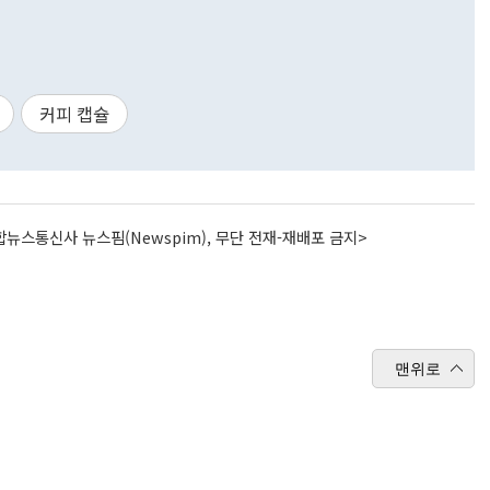
커피 캡슐
뉴스통신사 뉴스핌(Newspim), 무단 전재-재배포 금지>
맨위로