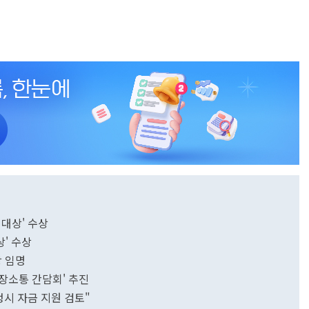
 대상' 수상
상' 수상
장 임명
장소통 간담회' 추진
시 자금 지원 검토"