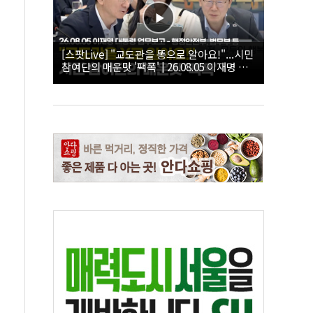
[스팟Live] "교도관을 똥으로 알아요!"...시민
참여단의 매운맛 '팩폭' | 26.08.05 이재명 대
통령 업무보고 - 행정안전부, 법무부, 국무조
정실, 법제처, 인사혁신처