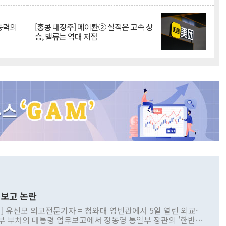
 동력의
[홍콩 대장주] 메이퇀② 실적은 고속 상
승, 밸류는 역대 저점
보고 논란
] 유신모 외교전문기자 = 청와대 영빈관에서 5일 열린 외교·
부 부처의 대통령 업무보고에서 정동영 통일부 장관의 '한반도