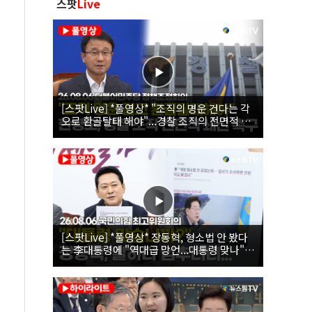
스팟
Live
[스팟Live] *풀영상* "조직의 명운 건다는 각
오로 환골탈태 해야"...경찰 조직의 전면적 쇄
신 촉구한 한병도 | 26.08.06 더불어민주당 정
책조정회의
[스팟Live] *풀영상* 장동혁, 형소법 안 봤다
는 李대통령에 "역대급 망언...대통령 맞나"｜
26.08.06 국민의힘 최고위원회의