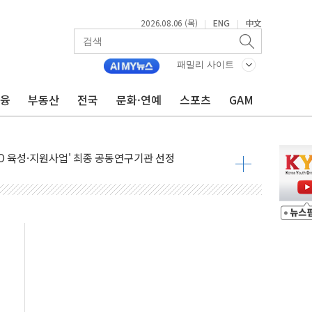
잇몸 치약' 출시
2026.08.06 (목)
ENG
中文
|
|
단 저력…아반떼 계약 첫날 1만대 넘었다
기 영업손실 169억원…전년 比 45.7% 축소
패밀리 사이트
' 운영·신뢰·확장성 강화
금융
부동산
전국
문화·연예
스포츠
GAM
경량화 모델 공개
시스 파이낸스 썸머 페스타' 진행…리스·렌트 할인
RO 육성·지원사업' 최종 공동연구기관 선정
온페이와 해외 10개국 10% 즉시할인
닉스 8%대 급락…주주환원·솔리다임 이슈 부각
&D 과제 선정
출 1,988억 원 기록
경상수지 '역대 최대'…한은 "연간 전망치 웃돌 듯"
 12일 참고인 조사 통보…"계엄 후 당정대 회의 참석"
 영업익 137억원 '역대 최대'
와 'DV360' 활용 계약