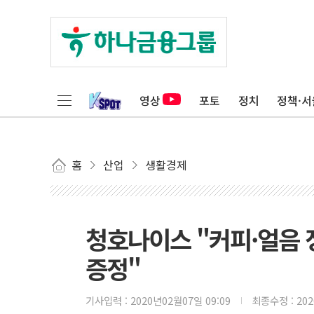
영상
포토
정치
정책·서
홈
산업
생활경제
청호나이스 "커피·얼음 
증정"
기사입력 :
2020년02월07일 09:09
최종수정 :
20