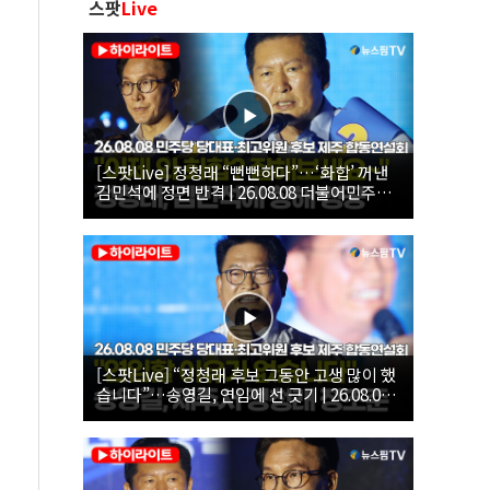
스팟
Live
[스팟Live] 정청래 “뻔뻔하다”…‘화합’ 꺼낸
김민석에 정면 반격 | 26.08.08 더불어민주당
당대표·최고위원 후보 제주 합동연설회
[스팟Live] “정청래 후보 그동안 고생 많이 했
습니다”…송영길, 연임에 선 긋기 | 26.08.08
더불어민주당 당대표·최고위원 후보 제주 합
동연설회