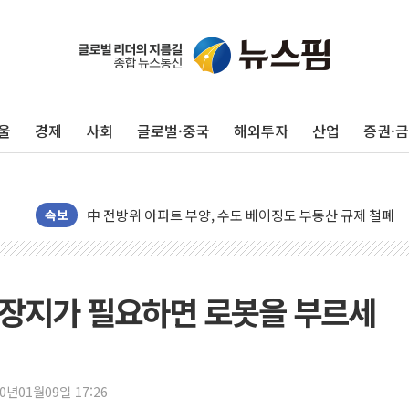
울
경제
사회
글로벌·중국
해외투자
산업
증권·
동해중부 전 해상 풍랑주의보…10일까지 최대 3.5m 높은
연일 폭염에 온열질환 사망 23명…정부, 비상대응기구 가
中 전방위 아파트 부양, 수도 베이징도 부동산 규제 철폐
속보
인제 용대리 계곡서 수위 상승으로 피서객 7명 고립…전원
동해시, 11~14일 '별똥별 멍' 운영…페르세우스 유성우 
강원 중·남부 동해안 시간당 50mm 이상 폭우…호우경보
- 화장지가 필요하면 로봇을 부르세
청양 밭에서 일하던 90대 숨져…온열질환 여부 조사
폭염에 車 운전면허 기능시험 오전 집중 편성…체감온도 3
李대통령, 'ISA·주가누르기 방지법' 전면 재검토 지시
20년01월09일 17:26
'호우 특보' 경북 울진 시간당 20~30mm 강한 비...가뭄 