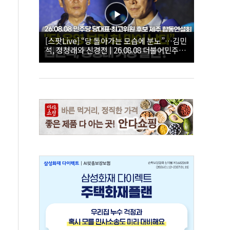
[스팟Live] “당 돌아가는 모습에 분노”…김민
석, 정청래와 신경전 | 26.08.08 더불어민주당
당대표·최고위원 후보 제주 합동연설회