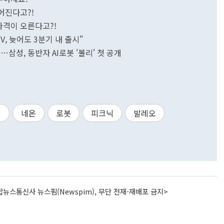
없어진다고?!
 가격이 오른다고?!
TV, 늦어도 3분기 내 출시"
…삼성, 동반자 AI로봇 '볼리' 첫 공개
리
네온
로봇
피크닉
발레오
뉴스통신사 뉴스핌(Newspim), 무단 전재-재배포 금지>