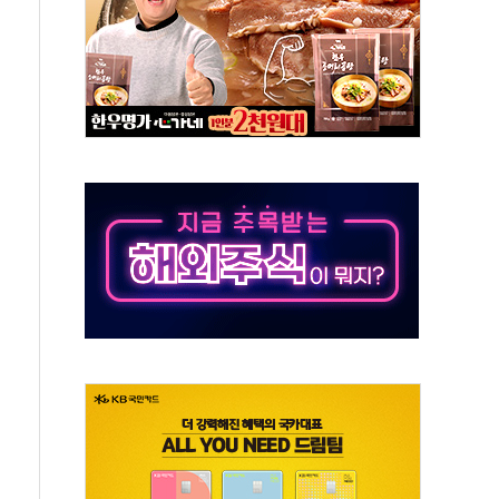
것"
지대' 우려
타진
청래 '격차 확대'
최고치
 요구
낮아지며 상승… STOXX 600 지수는 나흘 연속 최고치
세