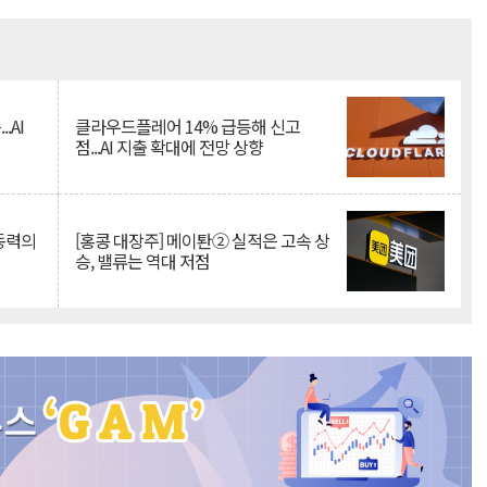
Mute
.AI
클라우드플레어 14% 급등해 신고
점...AI 지출 확대에 전망 상향
 동력의
[홍콩 대장주] 메이퇀② 실적은 고속 상
승, 밸류는 역대 저점