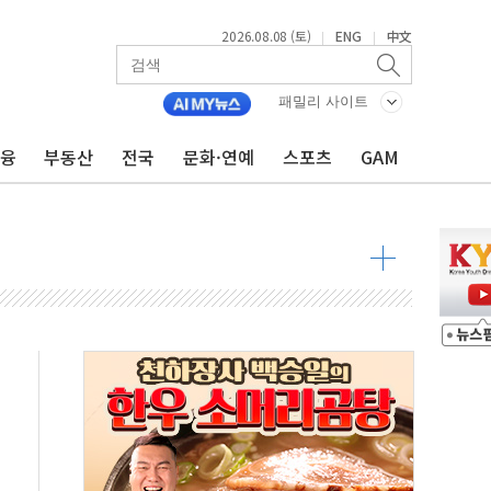
2026.08.08 (토)
ENG
中文
|
|
패밀리 사이트
금융
부동산
전국
문화·연예
스포츠
GAM
 물결
동
 구조
관측
 발효
8도 넘으면 중단
해소될 듯