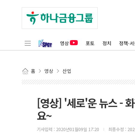
영상
포토
정치
정책·서
홈
영상
산업
[영상] '세로'운 뉴스 
요~
기사입력 :
2020년01월09일 17:20
최종수정 :
20