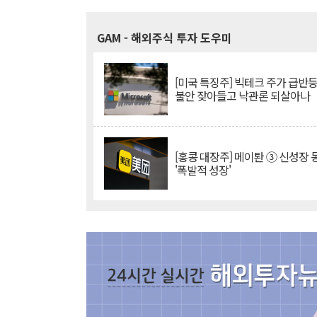
GAM
- 해외주식 투자 도우미
[미국 특징주] 빅테크 주가 급반등..
불안 잦아들고 낙관론 되살아나
[홍콩 대장주] 메이퇀 ③ 신성장
'폭발적 성장'