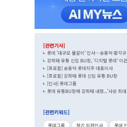
[관련기사]
롯데 '대규모 물갈이' 인사…송용덕·황각규
강희태 유통 신임 BU장, '디지털 롯데' 이
[프로필] 송용덕 롯데지주 대표이사
[프로필] 강희태 롯데 신임 유통 BU장
[인사] 롯데그룹
롯데 유통BU장에 강희태 내정...'사상 최대
[관련키워드]
롯데그룹
정기 임원인사
롯데 