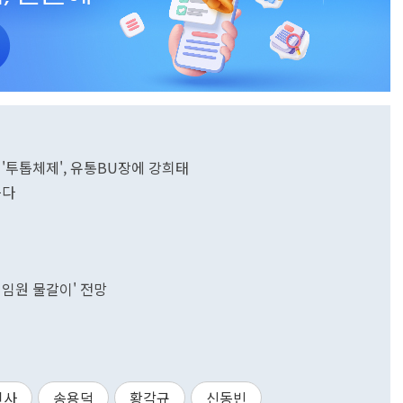
 '투톱체제', 유통BU장에 강희태
끈다
 임원 물갈이' 전망
인사
송용덕
황각규
신동빈