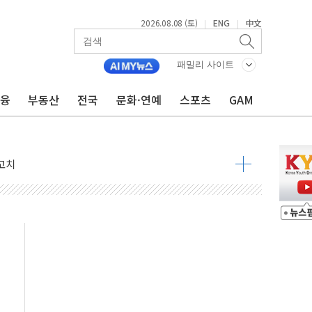
2026.08.08 (토)
ENG
中文
|
|
패밀리 사이트
금융
부동산
전국
문화·연예
스포츠
GAM
 정청래 격차 확대'
타진
최고치
 요구
낮아지며 상승… STOXX 600 지수는 나흘 연속 최고치
세
엘·이란 위협에 맞설 자체 억지력 강화
동
톱'… 美 해상봉쇄 영향
각