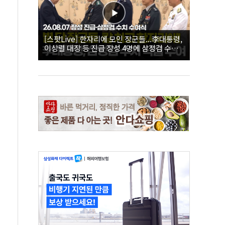
[스팟Live] 한자리에 모인 장군들...李대통령,
이상렬 대장 등 진급 장성 4명에 삼정검 수치
직접 수여｜26.08.07 장성 진급·삼정검 수치
수여식