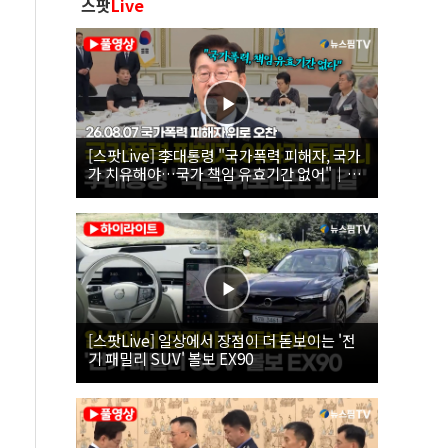
스팟
Live
[스팟Live] 李대통령 "국가폭력 피해자, 국가
가 치유해야…국가 책임 유효기간 없어"｜
26.08.07 국가폭력 피해자 위로 오찬
[스팟Live] 일상에서 장점이 더 돋보이는 '전
기 패밀리 SUV' 볼보 EX90