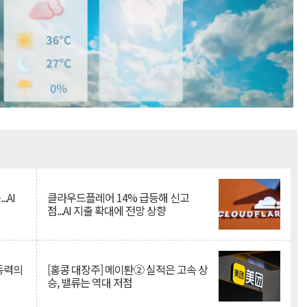
Mute
.AI
클라우드플레어 14% 급등해 신고
점...AI 지출 확대에 전망 상향
 동력의
[홍콩 대장주] 메이퇀② 실적은 고속 상
승, 밸류는 역대 저점