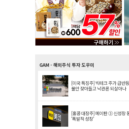
GAM
- 해외주식 투자 도우미
[미국 특징주] 빅테크 주가 급반등..
불안 잦아들고 낙관론 되살아나
[홍콩 대장주] 메이퇀 ③ 신성장
'폭발적 성장'