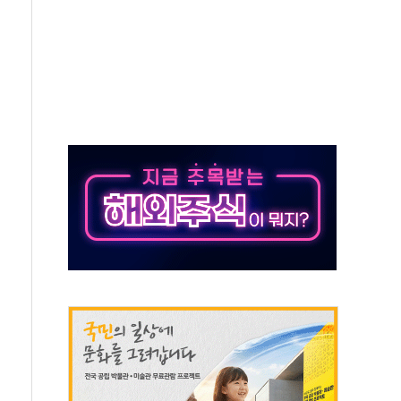
체주 '활짝'
스닥 선물 1%대 상승
상 기대 후퇴
·태양광주↑ VS 트레이드데스크·웬디스↓
 끝까지 찾겠다"
중 완화 전환점"