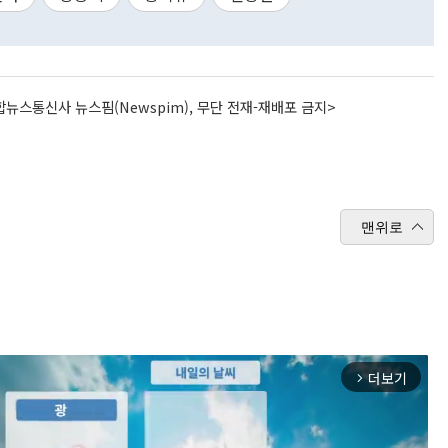
뉴스통신사 뉴스핌(Newspim), 무단 전재-재배포 금지>
맨위로
더보기
arrow_forward_ios