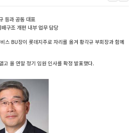
[AI MY 뉴스] 뉴욕 반도체주 프리뷰...美 고용 쇼크에 반도
뉴욕증시 프리뷰, 美 고용 쇼크에 금리 인상 우려 후퇴…나
규 등과 공동 대표
[종합] 美 7월 고용 2만3000명 감소 '쇼크'…9월 금리 인
·지배구조 개편 내부 업무 담당
[사진] 이슬람 수니파 3개국, 공동방위협정 체결
&서비스 BU장이 롯데지주로 자리를 옮겨 황각규 부회장과 함께
뉴욕증시 개장 전 특징주...아틀라시안·클라우드플레어
보훈부, 미 DPAA와 MOU… "6·25 미군 실종자 7359명
트럼프 "금리 내려야"…파월 때와 달리 워시엔 톤 낮춰
열고 올 연말 정기 임원 인사를 확정 발표했다.
특정 정치인 측근 포항시 정책특보 내정설...포항시 '시끌'
李 "해남 태양광, 대한민국 다음 100년 밑거름…수도권 집