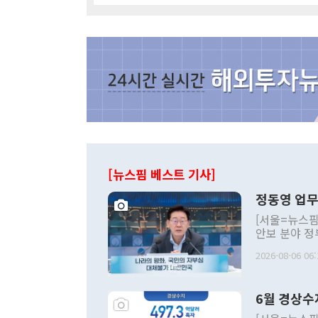
[뉴스핌 베스트 기사]
정동영 업무
[서울=뉴스핌
안보 분야 정
평화공존 발전
2026-08-06 06:
발언 중에는 
언한 것이 있
령은 공개적으
6월 경상수
주의적 희망에
관의 대북 정