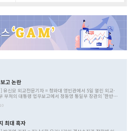
보고 논란
] 유신모 외교전문기자 = 청와대 영빈관에서 5일 열린 외교·
부 부처의 대통령 업무보고에서 정동영 통일부 장관의 '한반도
 구상'과 업무보고 발언이 논란을 빚고 있다. 이날 정 장관의
10
정부 내 조율을 거치지 않은 사안을 정책으로 추진하겠다고 공
는가 하면 사실 관계에 맞지 않은 설명도 있었다. 이재명 대통
로 신중을 기해 달라고 경고했고, 조현 외교부 장관은 '이상
지 최대 흑자
 근거한 비현실적 구상'이라는 비판을 내놨다. 그동안 정 장
책 관련 발언이 물의를 빚은 적은 여러 번 있지만 대통령과 유