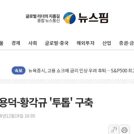
울
경제
사회
글로벌·중국
해외투자
산업
증권·
민주, 오늘 제주·인천 경선 결과 발표...'김민석 재역전 vs
한상협, 업계 개인정보 보안 새판 짠다…'자율규제단체' 
뉴욕증시, 고용 쇼크에 금리 인상 우려 후퇴…S&P500 
트럼프, 쿡 연준 이사 해임 재추진…"26일까지 의혹 소명"
속보
유럽증시, 美 고용 예상 밖 부진에 연준 금리 인상 가능성 
미 연준 매파 기세 꺾이나…고용 감소에 9월 동결 전망 우
[종합] 이슬람 수니파 3국, '공동방위협정' 체결… 이스라
송용덕-황각규 '투톱' 구축
트럼프, 백신·자폐증 행정명령 검토…"이르면 다음 주"
美 항소법원, 백악관 무도회장 공사 중단 명령…트럼프 제
19년12월19일 16:05
이란 핵심 원유 수출항 '하르그섬', 최근 1주일 이상 '올스
가
가
美 고용 쇼크에 엔화 장중 급등…시장은 "또 개입했나" 촉