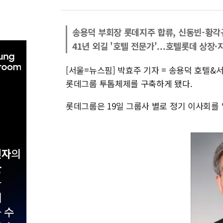
송용덕 부회장 롯데지주 합류, 신동빈-황각
41년 외길 '호텔 전문가'...호텔롯데 상장
[서울=뉴스핌] 박효주 기자 = 송용덕 호텔
롯데그룹 투톱체제를 구축하게 됐다.
롯데그룹은 19일 그룹사 별로 정기 이사회를 