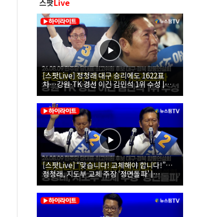
스팟
Live
[스팟Live] 정청래 대구 승리에도 1622표
차…강원·TK 경선 이긴 김민석 1위 수성 |
26.08.09 더불어민주당 당대표·최고위원 후
보 대구·경북 합동연설회
[스팟Live] “맞습니다! 교체해야 합니다!”…
정청래, 지도부 교체 주장 ‘정면돌파’ |
26.08.09 더불어민주당 당대표·최고위원 후
보 대구·경북 합동연설회