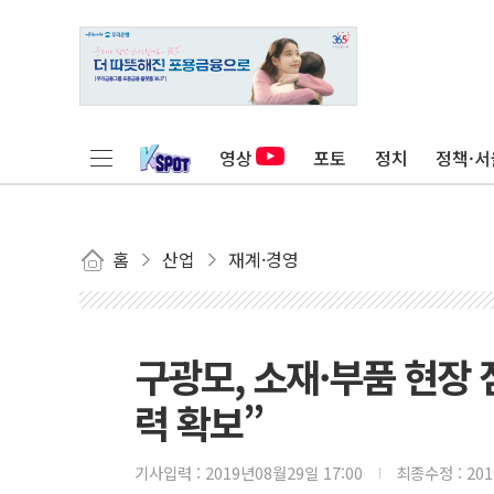
영상
포토
정치
정책·서
홈
산업
재계·경영
구광모, 소재·부품 현장 
력 확보”
기사입력 :
2019년08월29일 17:00
최종수정 :
20