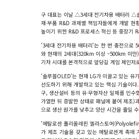
구 대표는 이날 △3세대 전기차용 배터리 △솔
재∙부품 R&D 과제별 책임자들에게 개발 현
높이기 위한 R&D 프로세스 혁신 등 중장기 R
'3세대 전기차용 배터리'는 한 번 충전으로 5
와 현재의 2세대(320km 이상 ~500km 
기차 시대를 본격적으로 앞당길 게임 체인저로
'솔루블OLED'는 현재 LG가 이끌고 있는 유
선도하기 위해 개발하고 있는 핵심 기술이다.
구, 생산설비 등의 유∙무형자산 일체를 인수
가열한 뒤 증발한 상태로 패널에 붙여 제조)
으로 생산 원가를 낮추고 양산 시간을 줄일 수
'메탈로센 폴리올레핀 엘라스토머(Polyolefin 
가 제조 기술을 갖고 있는 메탈로센계 촉매