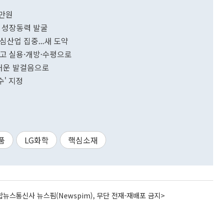
0만원
미래 성장동력 발굴
핵심산업 집중...새 도약
향 깨고 실용·개방·수평으로
무거운 발걸음으로
총수' 지정
품
LG화학
핵심소재
뉴스통신사 뉴스핌(Newspim), 무단 전재-재배포 금지>