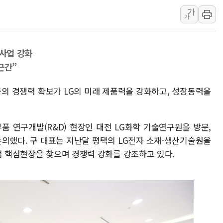
가
[속보] 민주, 경북 경선 결과 
가
[속보] 민주, 대구 경선 결과 
[속보] 민주, 강원 경선 결과 
비사업 강화
정재헌 CEO, SKT 장기고
근간”
최태원, 노소영에 9440억
하나금융, 명동 소상공인에 
부품의 경쟁력 확보가 LG의 미래 제품력을 강화하고, 성장동력을
인천시 광복절 현수막 '태
병무청, 보충역 전면 손질…
부품 연구개발(R&D) 현장인 대전 LG화학 기술연구원을 방문,
홈플러스發 대형마트 판매,
논의했다. 구 대표는 지난달 평택의 LG전자 소재·생산기술원을
윤준병·이해민 의원, '정부
업 핵심현장을 찾으며 경쟁력 강화를 강조하고 있다.
'호우·산사태 주의보' 울진 
여야, 황희 '버스 하우스' 공