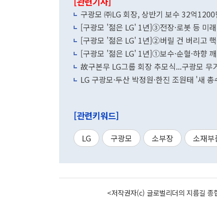
[관련기사]
구광모 ㈜LG 회장, 상반기 보수 32억120
[구광모 '젊은 LG' 1년]③전장·로봇 등 
[구광모 '젊은 LG' 1년]②버릴 건 버리고 
[구광모 '젊은 LG' 1년]①보수·순혈·하
故구본무 LG그룹 회장 추모식...구광모 
LG 구광모·두산 박정원·한진 조원태 '새 
[관련키워드]
LG
구광모
소부장
소재부
<저작권자(c) 글로벌리더의 지름길 종합