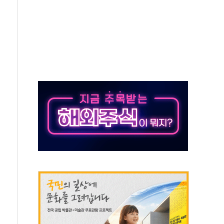
발표...김민석 47.37% 정청래 45.71% 송영길 6.92%
발표...정청래 47.82% 김민석 46.35% 송영길 5.83%
발표...김민석 50.30% 정청래 41.94% 송영길 7.76%
객 400명 맞이…"마음 잇는 시간 되길"
 지급 확정되나…재상고 앞두고 막판 셈법
'행복상자' 전달
극기 거꾸로' 논란…이틀만에 철거
 예술·체육요원 최대 33% 감축
 역대 최대폭 감소한 9.4%↓…유통업계 양극화 심화
 특사'로 콜롬비아 대통령 취임식 참석
시간당 30mm 강한 비...호우 피해 없어
방…野 "청년 우롱 기괴" vs 與 "송구한 해프닝"