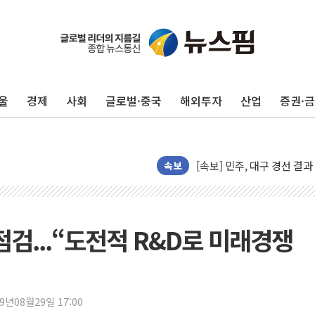
울
경제
사회
글로벌·중국
해외투자
산업
증권·
평택 진위면 공장서 질식사
속보
포항 블루밸리 국가산단에 '
상주 낙동강 선착장 하류서 50
[종합] 김민석, 정청래에 누적 1
점검...“도전적 R&D로 미래경쟁
민주당 경북도당위원장에 오중
인천서 말다툼 중 어머니 살
김민석, 강원·대구·경북 경선서
19년08월29일 17:00
[속보] 민주, 강원·대구·경북 