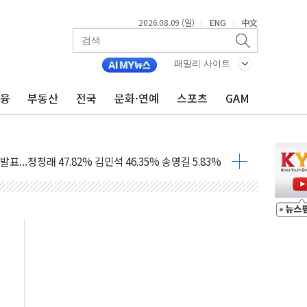
2026.08.09 (일)
ENG
中文
|
|
패밀리 사이트
금융
부동산
전국
문화·연예
스포츠
GAM
고 발생…작업자 1명 숨져
철강 AI융합실증센터' 들어선다
대 숨진 채 발견...경찰, 조사 중
.48%p 차 선두 유지...金 46.01% vs 鄭 44.53%
기 당선...합산득표율 68.63%
해 10대 구속…범행 후 반려견도 죽여
 정청래에 승리…金 48.54% vs 鄭 44.40%
경선 결과...김민석 48.54% 정청래 44.40%