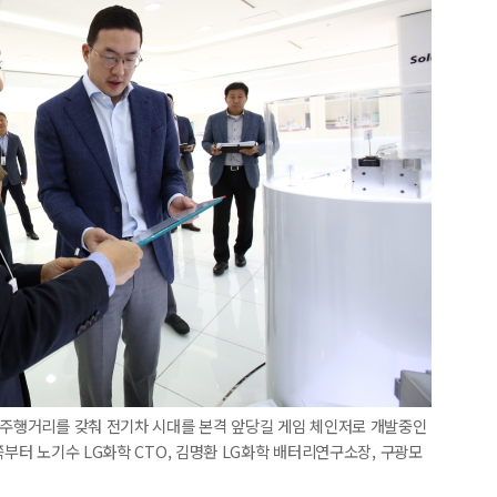
 주행거리를 갖춰 전기차 시대를 본격 앞당길 게임 체인저로 개발중인
쪽부터 노기수 LG화학 CTO, 김명환 LG화학 배터리연구소장, 구광모