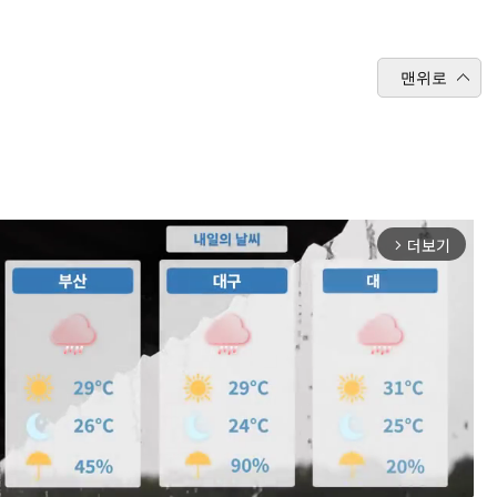
맨위로
더보기
arrow_forward_ios