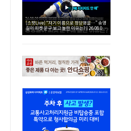
[스팟Live] “자기 이름으로 정당명을…” 송영
길이 피켓 문구 보고 놀란 이유는? | 26.08.09
더불어민주당 당대표·최고위원 후보 대구·경
북 합동연설회