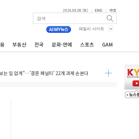
2026.08.08 (토)
ENG
中文
|
|
패밀리 사이트
금융
부동산
전국
문화·연예
스포츠
GAM
 정청래에 승리...47.75% vs 42.08%
과 발표...김민석 47.75% 정청래 42.08%
표...김민석 45.09% 정청래 43.27% 송영길 11.63%
표...김민석 52.64% 정청래 39.89% 송영길 7.47%
0~8.14)
…공습 한계·탄약 부족 현실화
50㎜ 폭우…강원 동해안 강한 비 이어져
 환경미화원 수거차에 치여 사망