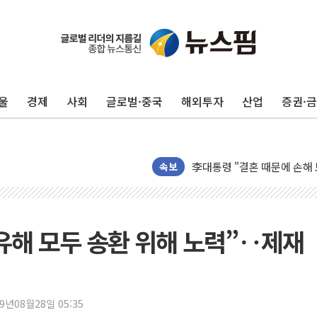
울
경제
사회
글로벌·중국
해외투자
산업
증권·
김민석, 2주차 제주·인천 경선서
속보
[속보] 민주, 제주·인천 경선 결
[속보] 민주, 인천 경선 결과 발
[속보] 민주, 제주 경선 결과 발
유해 모두 송환 위해 노력”‥제재
이번주 국내 주요 금융일정(8.1
美, 이란전 출구전략 만지작
강릉·동해·삼척 시간당 최대 
19년08월28일 05:35
폐기물 수거하다 참변…60대