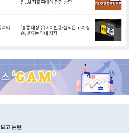
점...AI 지출 확대에 전망 상향
 동력의
[홍콩 대장주] 메이퇀② 실적은 고속 상
승, 밸류는 역대 저점
보고 논란