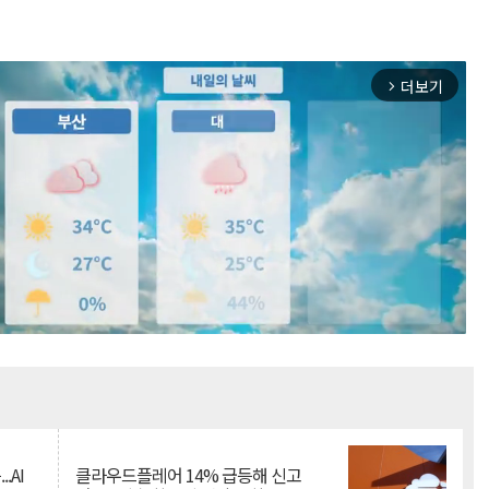
더보기
arrow_forward_ios
Mute
.AI
클라우드플레어 14% 급등해 신고