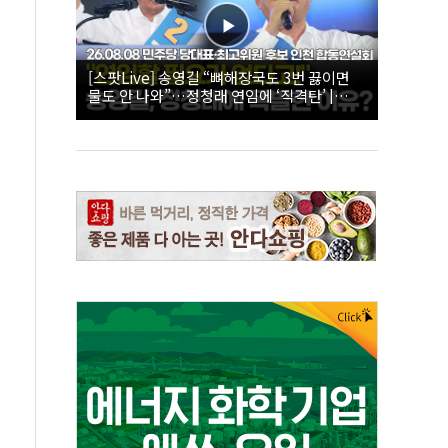
[스팟Live] 송영길 “뼈해장국도 3번 끓이면
물도 안 나와”…정청래 연임에 ‘직격탄’ |
26.08.08 더불어민주당 당대표·최고위원 후
보 인천 합동연설회