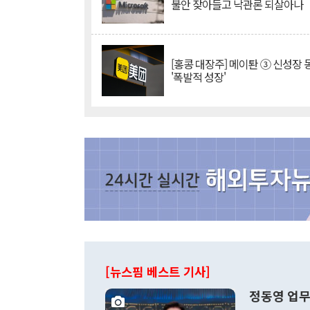
불안 잦아들고 낙관론 되살아나
[홍콩 대장주] 메이퇀 ③ 신성장
'폭발적 성장'
[뉴스핌 베스트 기사]
정동영 업무