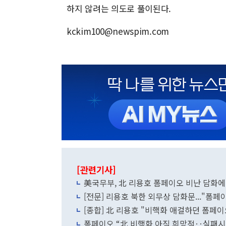
하지 않려는 의도로 풀이된다.
kckim100@newspim.com
[관련기사]
美국무부, 北 리용호 폼페이오 비난 담화에
[전문] 리용호 북한 외무상 담화문..."폼페
[종합] 北 리용호 "비핵화 애걸하던 폼페이오
폼페이오 “北 비핵화 아직 희망적‥실패시 