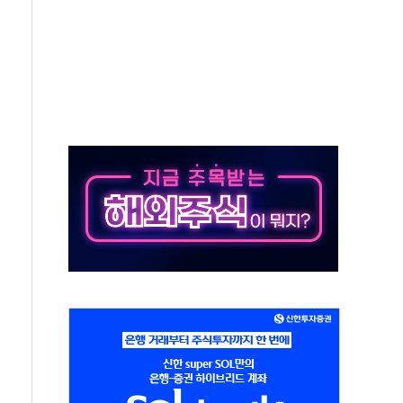
동…60대 남성 2명 숨져
보는 일 없게"…'결혼 페널티' 22개 과제 손본다
터보트 전복…1명 사망·1명 실종
의 날 참석..."국제적 시민 연대로 목소리 내야"
 실종 60대 나흘만에 숨진 채 발견
 살해 10대 아들 체포
' 받아친 정청래…제주 연설서 신경전 고조
지시…與 "적극 환영"·野 "졸속 국정"
10일까지 최대 3.5m 높은 물결
23명…정부, 비상대응기구 가동
 베이징도 부동산 규제 철폐
승으로 피서객 7명 고립…전원 구조