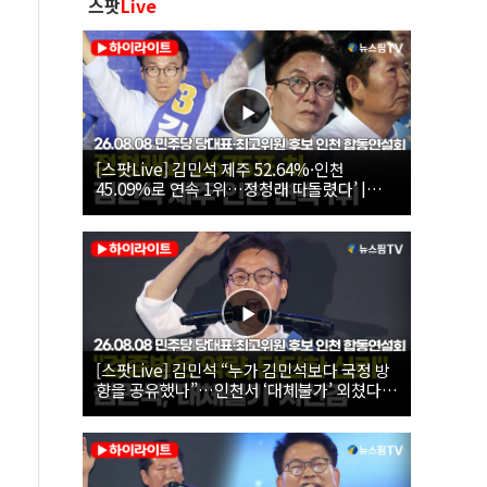
스팟
Live
[스팟Live] 김민석 제주 52.64%·인천
45.09%로 연속 1위…정청래 따돌렸다’ |
26.08.08 더불어민주당 당대표·최고위원 후
보 인천 합동연설회
[스팟Live] 김민석 “누가 김민석보다 국정 방
향을 공유했나”…인천서 ‘대체불가’ 외쳤다 |
26.08.08 더불어민주당 당대표·최고위원 후
보 인천 합동연설회