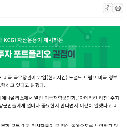
서울 중랑구 주택가서 흉기 난
가
가
李대통령 "결혼 때문에 손해 
여수 오동도 인근 해상서 모
추미애, '위안부' 피해자 기림
인천 선재도 갯벌서 해루질 중
인천서 말다툼 중 어머니 흉기
'화합' 꺼낸 김민석에 '뻔뻔
李대통령, ISA 개편 재검토 
동해중부 전 해상 풍랑주의보…
 미국 국무장관이 27일(현지시간) 도널드 트럼프 미국 정부
연일 폭염에 온열질환 사망 
노력하고 있다고 밝혔다.
中 전방위 아파트 부양, 수도
애나폴리스에서 열린 미국재향군인회, ‘아메리칸 리전’ 주최
인제 용대리 계곡서 수위 상
재향군인들에게 얼마나 중요한지 안다면서 이같이 말했다고 미
 묻힌 모든 미군 전사자들이 곧 집에 돌아오도록 노력하고 있