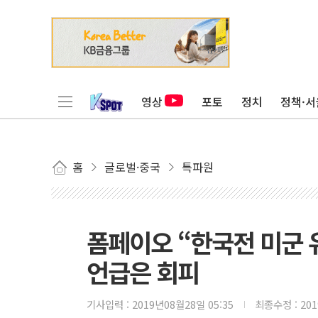
영상
포토
정치
정책·서
홈
글로벌·중국
특파원
폼페이오 “한국전 미군 
언급은 회피
기사입력 :
2019년08월28일 05:35
최종수정 :
20