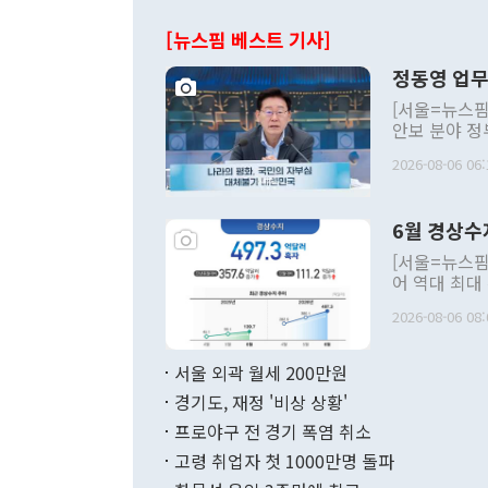
[뉴스핌 베스트 기사]
정동영 업무
[서울=뉴스핌
안보 분야 정
평화공존 발전
2026-08-06 06:
발언 중에는 
언한 것이 있
령은 공개적으
6월 경상수
주의적 희망에
관의 대북 정
[서울=뉴스핌
관 부처 장관
어 역대 최대
관의 무리한 
출 호조로 월
다. [정동영 통일부 장관이 지난달 23일 오후 서울 종로구 정부서울청사에
2026-08-06 08:
료=한국은행] 한국은행이 6일 발표한 '2026년 6월 국제수지(잠정)'에
서 취임 1주년 
면 지난 6월
부 장관 권한
1000만달러
서울 외곽 월세 200만원
발전 구상'을
이에 따라 올
적 갈등 해결
경기도, 재정 '비상 상황'
했다. 경상수
결과 혐오의 
9000만달러
프로야구 전 경기 폭염 취소
년간의 CVI
지 기준 상품
고령 취업자 첫 1000만명 돌파
무너졌다고도 
며 월간 기준
현실을 바꾸는