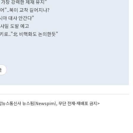
가장 강력한 제재 유지”
어”..북미 교착 길어지나?
시아 대사 안간다”
 미사일 도발 예고
키로.."北 비핵화도 논의한듯"
국
뉴스통신사 뉴스핌(Newspim), 무단 전재-재배포 금지>