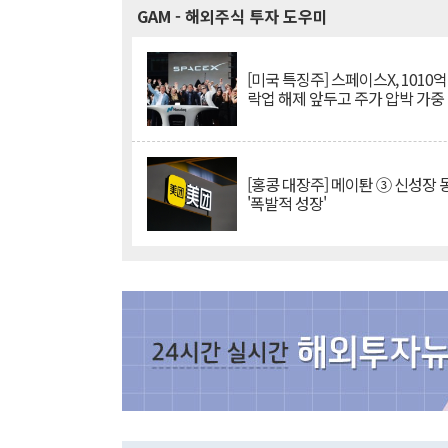
GAM
- 해외주식 투자 도우미
[미국 특징주] 스페이스X, 1010
락업 해제 앞두고 주가 압박 가중
[홍콩 대장주] 메이퇀 ③ 신성장
'폭발적 성장'