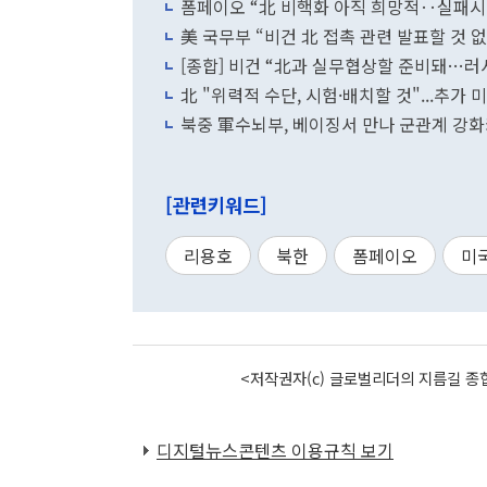
폼페이오 “北 비핵화 아직 희망적‥실패시 
美 국무부 “비건 北 접촉 관련 발표할 것 없
[종합] 비건 “北과 실무협상할 준비돼…러
北 "위력적 수단, 시험·배치할 것"...추가
북중 軍수뇌부, 베이징서 만나 군관계 강화
[관련키워드]
리용호
북한
폼페이오
미
<저작권자(c) 글로벌리더의 지름길 종합
디지털뉴스콘텐츠 이용규칙 보기