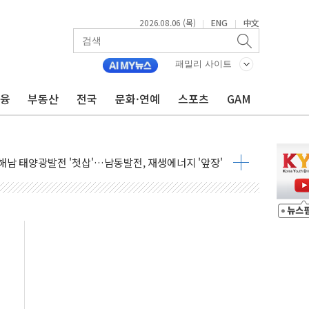
2026.08.06 (목)
ENG
中文
|
|
패밀리 사이트
금융
부동산
전국
문화·연예
스포츠
GAM
최초 클라우드 보안인증 획득
 영업익 2.2조 증발...하반기 '환율 역풍' 우려
 해남 태양광발전 '첫삽'…남동발전, 재생에너지 '앞장'
내년 상반기부터 본격화
 의혹' 축구협회 압수수색
 차세대 AI 메모리 기술력 과시
염에 고단열 인테리어 관심 급증"
당' 챙긴 경찰관 2명 송치
강찬 대표, 자사주 매수
기 최대 실적에 13%대 급등
로 확대…신규 항공사 진입길 열려