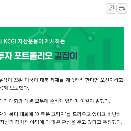
가
SBI저축은행, 최고 연 7
가
美중간선거 '색깔론' 덧씌
보훈부, 내년 워싱턴서 
가온전선, 싱가포르 도시
정점식, '부산 돌려차기'
[특징주] 美 반도체 약세에
정점식 "경찰, 민중 아
오스템파마, '옥치 잇몸 
SUV 시대에도 세단 저
외무상이 23일 미국이 대북 제재를 계속하려 한다면 오산이라고
용해 보도했다.
과의 대화와 대결 모두에 준비돼 있다며 이같이 말했다.
관이 북미 대화에 '어두운 그림자'를 드리우고 있다고 비난하
 자신의 정치적 야망에 더 많은 관심을 두고 있다고 주장했다.