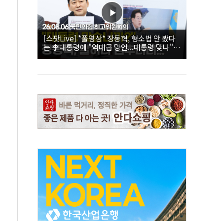
[스팟Live] *풀영상* 장동혁, 형소법 안 봤다
는 李대통령에 "역대급 망언...대통령 맞나"｜
26.08.06 국민의힘 최고위원회의