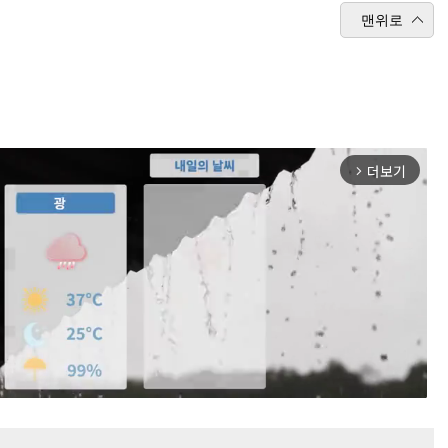
맨위로
더보기
arrow_forward_ios