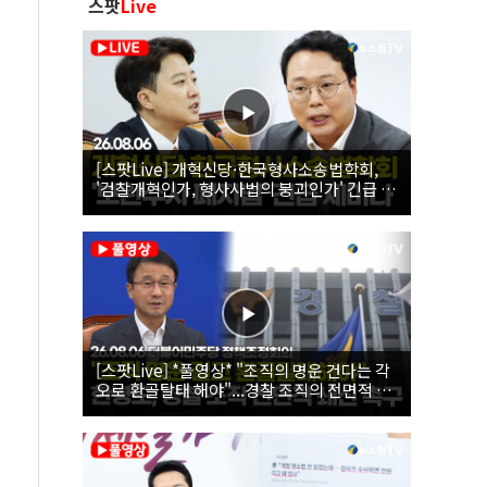
스팟
Live
[스팟Live] 개혁신당·한국형사소송법학회,
'검찰개혁인가, 형사사법의 붕괴인가' 긴급 세
미나｜26.08.06
[스팟Live] *풀영상* "조직의 명운 건다는 각
오로 환골탈태 해야"...경찰 조직의 전면적 쇄
신 촉구한 한병도 | 26.08.06 더불어민주당 정
책조정회의