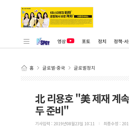
영상
포토
정치
정책·서
홈
글로벌·중국
글로벌정치
北 리용호 "美 제재 계속
두 준비"
기사입력 :
2019년08월23일 10:11
최종수정 :
20