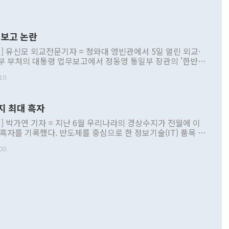
보고 논란
] 유신모 외교전문기자 = 청와대 영빈관에서 5일 열린 외교·
부 부처의 대통령 업무보고에서 정동영 통일부 장관의 '한반도
 구상'과 업무보고 발언이 논란을 빚고 있다. 이날 정 장관의
10
정부 내 조율을 거치지 않은 사안을 정책으로 추진하겠다고 공
는가 하면 사실 관계에 맞지 않은 설명도 있었다. 이재명 대통
로 신중을 기해 달라고 경고했고, 조현 외교부 장관은 '이상
지 최대 흑자
 근거한 비현실적 구상'이라는 비판을 내놨다. 그동안 정 장
책 관련 발언이 물의를 빚은 적은 여러 번 있지만 대통령과 유
] 박가연 기자 = 지난 6월 우리나라의 경상수지가 전월에 이
이 공개적으로 부정적 입장을 표명한 것은 이례적이다. 정 장
 흑자를 기록했다. 반도체를 중심으로 한 정보기술(IT) 품목 수
대북 접근법과 월권을 제어해야 한다는 목소리도 높아지고 있
간 상품수출이 처음으로 1000억달러를 넘어선 영향이다. [자
00
 따르
기자간담회를 하고 있다. [사진=통일부] 2026.07.23 ◆통일
 경상수지는 497억3000만달러 흑자로 집계됐다. 전월(386억
 넘어선 주장 정 장관은 이날 업무보고에서 '한반도 평화공존
)에 이어 두 달 연속 월간 기준 역대 최대 기록을 갈아치웠다.
 설명하면서 이재명 정부 2년차 핵심 과제로 상호 존중·평화
해 상반기 누적 경상수지 흑자는 1910억1000만달러를 기록
·핵 없는 한반도 등 3대 기본 방향을 제시했다. 정 장관은 "대
지 흑자를 견인한 것은 상품수지다. 6월 상품수지는 478억
언어는 멈춰야 한다"면서 주적 용어 대체를 주장했다. 지난 25
 흑자를 기록하며 전월에 이어 역대 최대를 다시 썼다. 국제수
D(완전하고 검증가능하며 되돌릴 수 없는 비핵화) 구도는 이미
수출은 1123억7000만달러로 전년 동월 대비 84.5% 증가하
했다. 또 "현 시점에서 흘러간 선(先)비핵화만 되뇌는 것은
 처음으로 1000억달러를 넘어섰다. 상품수입은 644억8000만
 데 힘이 되지 않는다"고 주장했다. 정 장관은 또 "정전 체제