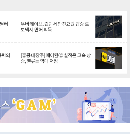
Mute
억달러
우버·웨이브, 런던서 안전요원 탑승 로
보택시 면허 획득
 동력의
[홍콩 대장주] 메이퇀② 실적은 고속 상
승, 밸류는 역대 저점