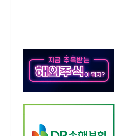
.7% '생활파킹통장' 출시
우는 트럼프...당내선 "안 먹힌다" 균열
첫 '국제보훈컨퍼런스'… 한미동맹 상징성 부각
철도 전력망 구축 계약
 부적절 발언 논란 사과…"재발 방지 모든 조치"
 S7 모두 '파란불'
닌 권력 지팡이 자처…보완수사권 폐지해도 되나"
치약' 출시
력…아반떼 계약 첫날 1만대 넘었다