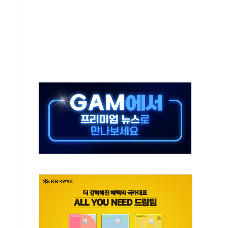
발표...김민석 50.30% 정청래 41.94% 송영길 7.76%
객 400명 맞이…"마음 잇는 시간 되길"
 지급 확정되나…재상고 앞두고 막판 셈법
'행복상자' 전달
극기 거꾸로' 논란…이틀만에 철거
 예술·체육요원 최대 33% 감축
 역대 최대폭 감소한 9.4%↓…유통업계 양극화 심화
 특사'로 콜롬비아 대통령 취임식 참석
시간당 30mm 강한 비...호우 피해 없어
방…野 "청년 우롱 기괴" vs 與 "송구한 해프닝"