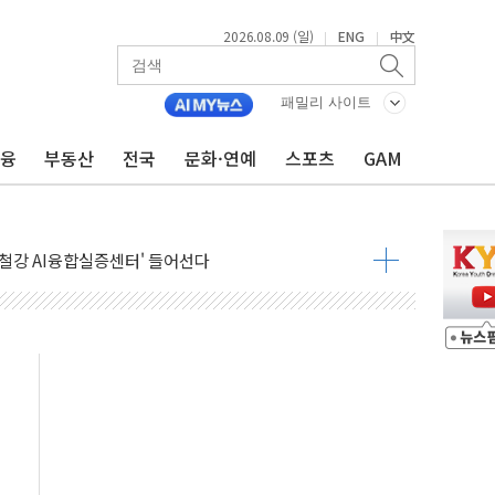
2026.08.09 (일)
ENG
中文
|
|
패밀리 사이트
금융
부동산
전국
문화·연예
스포츠
GAM
고 발생…작업자 1명 숨져
철강 AI융합실증센터' 들어선다
대 숨진 채 발견...경찰, 조사 중
1.48%p' 차 선두 유지...金 46.01% vs 鄭 44.53%
기 당선...합산득표율 68.63%
해 10대 구속…범행 후 반려견도 죽여
 정청래에 승리…金 48.54% vs 鄭 44.40%
경선 결과...김민석 48.54% 정청래 44.40%
발표...김민석 47.37% 정청래 45.71% 송영길 6.92%
발표...정청래 47.82% 김민석 46.35% 송영길 5.83%