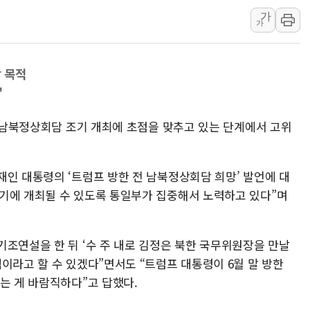
가
[속보] 민주, 강원 경선 결과 
가
정재헌 CEO, SKT 장기고
최태원, 노소영에 9440억
 목적
하나금융, 명동 소상공인에 
"
인천시 광복절 현수막 '태
병무청, 보충역 전면 손질…
일 남북정상회담 조기 개최에 초점을 맞추고 있는 단계에서 고위
홈플러스發 대형마트 판매,
윤준병·이해민 의원, '정부
재인 대통령의 ‘트럼프 방한 전 남북정상회담 희망’ 발언에 대
'호우·산사태 주의보' 울진 
기에 개최될 수 있도록 통일부가 집중해서 노력하고 있다”며
여야, 황희 '버스 하우스' 공
기조연설을 한 뒤 ‘수 주 내로 김정은 북한 국무위원장을 만날
이라고 할 수 있겠다”면서도 “트럼프 대통령이 6월 말 방한
는 게 바람직하다”고 답했다.