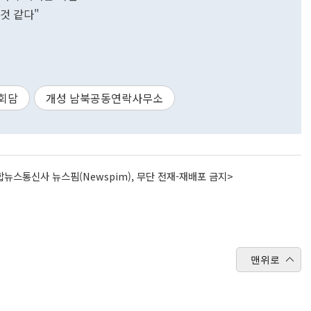
것 같다"
회담
개성 남북공동연락사무소
뉴스통신사 뉴스핌(Newspim), 무단 전재-재배포 금지>
맨위로