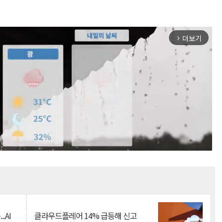
더보기
arrow_forward_ios
Mute
.AI
클라우드플레어 14% 급등해 신고