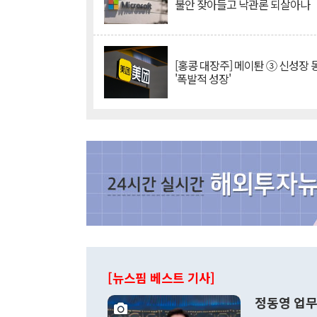
불안 잦아들고 낙관론 되살아나
[홍콩 대장주] 메이퇀 ③ 신성장
'폭발적 성장'
[뉴스핌 베스트 기사]
정동영 업무