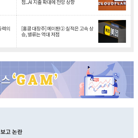
점...AI 지출 확대에 전망 상향
 동력의
[홍콩 대장주] 메이퇀② 실적은 고속 상
승, 밸류는 역대 저점
보고 논란