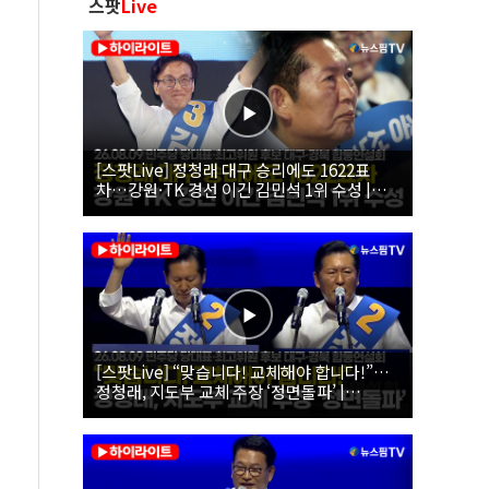
스팟
Live
[스팟Live] 정청래 대구 승리에도 1622표
차…강원·TK 경선 이긴 김민석 1위 수성 |
26.08.09 더불어민주당 당대표·최고위원 후
보 대구·경북 합동연설회
[스팟Live] “맞습니다! 교체해야 합니다!”…
정청래, 지도부 교체 주장 ‘정면돌파’ |
26.08.09 더불어민주당 당대표·최고위원 후
보 대구·경북 합동연설회