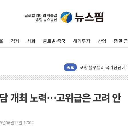
울
경제
사회
글로벌·중국
해외투자
산업
증권·
평택 진위면 공장서 질식사
포항 블루밸리 국가산단에 '
상주 낙동강 선착장 하류서 50
속보
[종합] 김민석, 정청래에 누적 '
민주당 경북도당위원장에 오중
인천서 말다툼 중 어머니 살
담 개최 노력…고위급은 고려 안
김민석, 강원·대구·경북 경선서
[속보] 민주, 강원·대구·경북 
[속보] 민주, 경북 경선 결과 
19년06월13일 17:04
[속보] 민주, 대구 경선 결과 