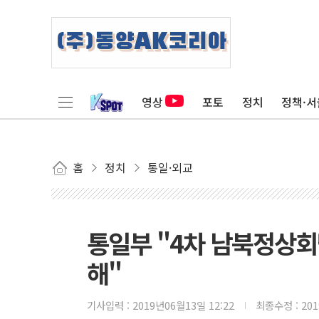
영상
포토
정치
정책·서
홈
정치
통일·외교
통일부 "4차 남북정상회
해"
기사입력 :
2019년06월13일 12:22
최종수정 :
20