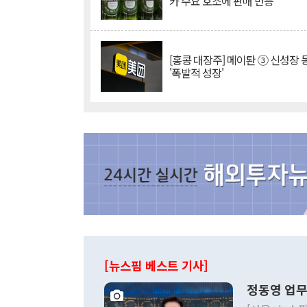
카 수요 호조에 판매 반등
[홍콩 대장주] 메이퇀 ③ 신성장
'폭발적 성장'
[뉴스핌 베스트 기사]
정동영 업무