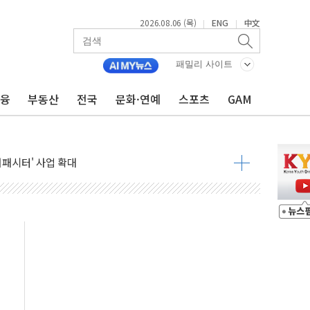
2026.08.06 (목)
ENG
中文
|
|
패밀리 사이트
금융
부동산
전국
문화·연예
스포츠
GAM
니다"…원주 A아파트 '입주민 3인방' 정면 반박
 밑그림, 중국 全月 1대 5백만 지질도 완성
커패시터' 사업 확대
주 추가 매입
 849억원…전년 比 22.3%↑
영업익 1037억원…상반기 역대 최대
항공우주·방산으로 넓힌다
DNA 백신 플랫폼' 美 특허 확보
관 이전' 대응 '맞손'
↑…상승폭 커졌지만 고가주택 밀집된 강남·서초 둔화
압변압기 첫 공급...국가 전력망에 첫 입성