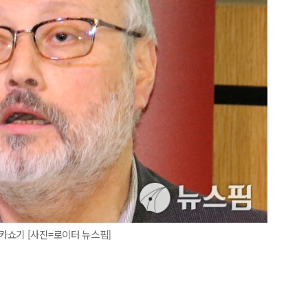
카쇼기 [사진=로이터 뉴스핌]