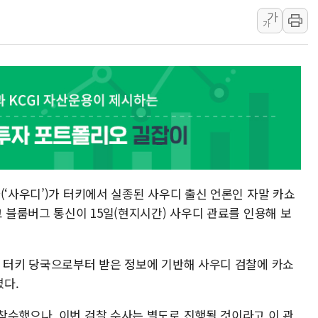
가
딥시크, AI 서비스 가격 
가
CJ프레시웨이, 2분기 영
초박빙 경선에 친명계 '추가
구리시 입주업종 확대…'
KCC, 실적은 주춤했지만
정점식 "사관학교 통합 정
장동혁 "李대통령 재판 
日, 아키타에 일본 최대 
[종합] 李대통령 "취약계
(‘사우디’)가 터키에서 실종된 사우디 출신 언론인 자말 카쇼
고 블룸버그 통신이 15일(현지시간) 사우디 관료를 인용해 보
이 터키 당국으로부터 받은 정보에 기반해 사우디 검찰에 카쇼
다.
착수했으나, 이번 검찰 수사는 별도로 진행될 것이라고 이 관