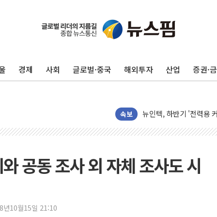
울
경제
사회
글로벌·중국
해외투자
산업
증권·
[단독] "입주민 갑질 아
유인우주선 달 착륙지 선정
뉴인텍, 하반기 '전력용 
듀오백 정관영 대표, 자사
속보
BGF리테일, 2분기 영업익
휴젤, 매출 2545억원·
포스코, 희귀가스 사업 
와 공동 조사 외 자체 조사도 시
진원생명과학, '코로나19 
경북도·대구시 '2차 공공기
서울 아파트값 0.26%
18년10월15일 21:10
효성중공업, 덴마크에 초고