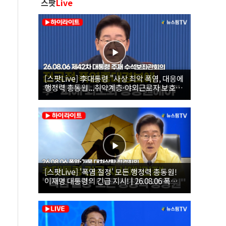
스팟
Live
[스팟Live] 李대통령 "사상 최악 폭염, 대응에
행정력 총동원...취약계층·야외근로자 보호에
힘써야"｜26.08.06 제42차 대통령 주재 수석
보좌관회의
[스팟Live] '폭염 절정' 모든 행정력 총동원!
이재명 대통령의 긴급 지시! | 26.08.06 폭염•
가뭄 대처상황 점검회의