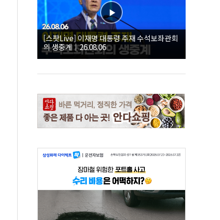
[스팟Live] 이재명 대통령 주재 수석보좌관회
의 생중계｜26.08.06