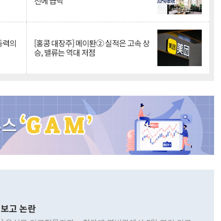
진에 급락
 동력의
[홍콩 대장주] 메이퇀② 실적은 고속 상
승, 밸류는 역대 저점
보고 논란