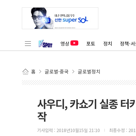
영상
포토
정치
정책·서
홈
글로벌·중국
글로벌정치
사우디, 카쇼기 실종 터키
작
기사입력 :
2018년10월15일 21:10
최종수정 :
20