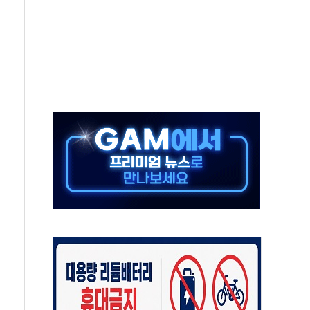
대대적 인상 계획...업계 파장 예고
업익 14.2% 감소…"온라인 사업으로 성장"
 투표' 요구...친청계 응집력 '희석' 전략 통할까
현대 테라타워 구리갈매' 공급
…'매출 절반' 실리콘 반등에 하반기 기대
치 프레임에 졸속 추진…'잼데믹' 안보까지 몰고 와"
재개해야 여론조사 51.9%…그것이 국민의 뜻"
규모의 AI 데이터센터 건설 추진
층 안부에 AI 활용…이주노동자 폭염 방치, 국격 훼손"