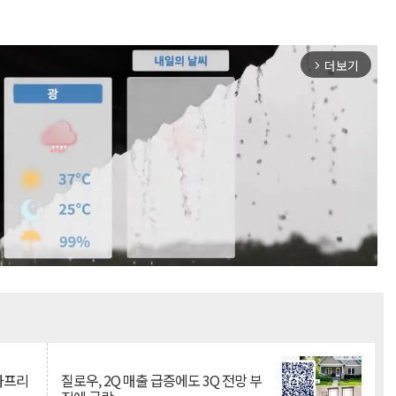
더보기
arrow_forward_ios
Mute
·아프리
질로우, 2Q 매출 급증에도 3Q 전망 부