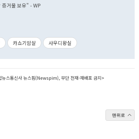
 증거물 보유" - WP
살
카쇼기암살
사우디왕실
뉴스통신사 뉴스핌(Newspim), 무단 전재-재배포 금지>
맨위로