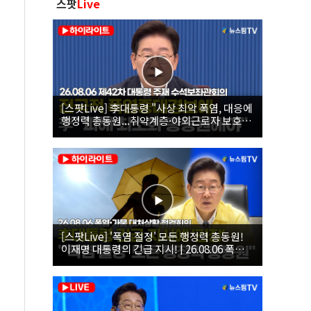
스팟
Live
[스팟Live] 李대통령 "사상 최악 폭염, 대응에
행정력 총동원...취약계층·야외근로자 보호에
힘써야"｜26.08.06 제42차 대통령 주재 수석
보좌관회의
[스팟Live] '폭염 절정' 모든 행정력 총동원!
이재명 대통령의 긴급 지시! | 26.08.06 폭염•
가뭄 대처상황 점검회의