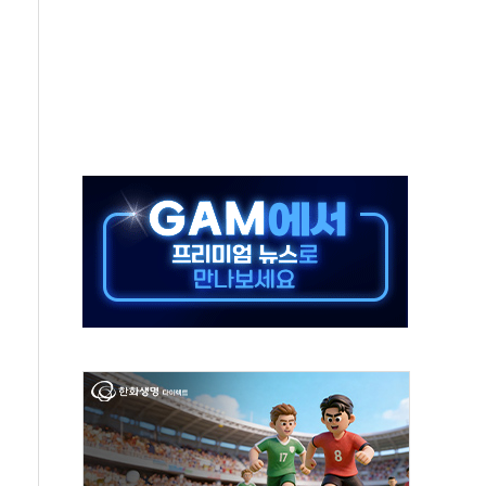
재개해야 여론조사 51.9%…그것이 국민의 뜻"
규모의 AI 데이터센터 건설 추진
층 안부에 AI 활용…이주노동자 폭염 방치, 국격 훼손"
 수시 통화…독립성 논란 재점화
 절정…주말 주춤 후 다시 불볕더위
 AIDC 수익성 기대"
하는 정책은 무용…성역 없는 국정 개선 집행"
와 농촌 창업기업 15곳 키운다
년 전략적 제휴…HBM 특허 분쟁 종결
 도구 아닌 동료"…현업 중심 AX 가속