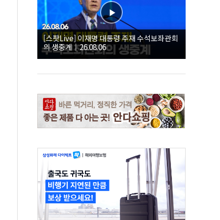
[스팟Live] 이재명 대통령 주재 수석보좌관회
의 생중계｜26.08.06