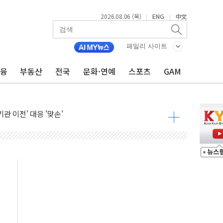
2026.08.06 (목)
ENG
中文
|
|
패밀리 사이트
금융
부동산
전국
문화·연예
스포츠
GAM
DNA 백신 플랫폼' 美 특허 확보
관 이전' 대응 '맞손'
↑…상승폭 커졌지만 고가주택 밀집된 강남·서초 둔화
압변압기 첫 공급...국가 전력망에 첫 입성
대대적 인상 계획...업계 파장 예고
업익 14.2% 감소…"온라인 사업으로 성장"
 투표' 요구...친청계 응집력 '희석' 전략 통할까
현대 테라타워 구리갈매' 공급
…'매출 절반' 실리콘 반등에 하반기 기대
치 프레임에 졸속 추진…'잼데믹' 안보까지 몰고 와"