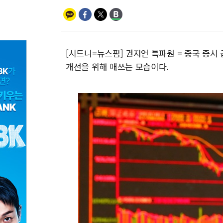
[시드니=뉴스핌] 권지언 특파원 = 중국 증시
개선을 위해 애쓰는 모습이다.