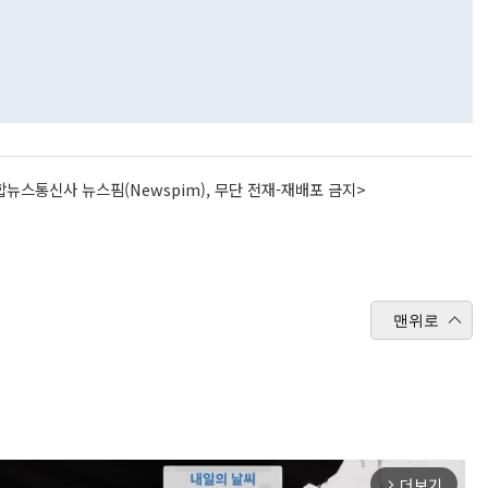
뉴스통신사 뉴스핌(Newspim), 무단 전재-재배포 금지>
맨위로
더보기
arrow_forward_ios