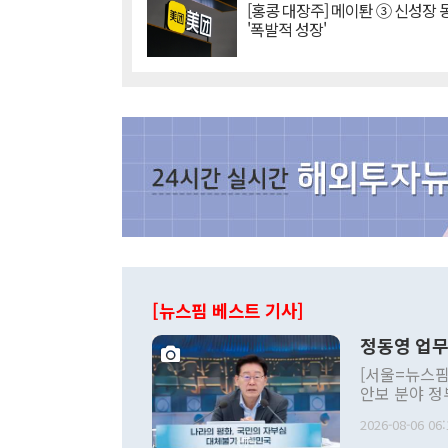
[홍콩 대장주] 메이퇀 ③ 신성장
'폭발적 성장'
[뉴스핌 베스트 기사]
정동영 업무
[서울=뉴스핌
안보 분야 정
평화공존 발전
2026-08-06 06:
발언 중에는 