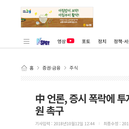
영상
포토
정치
정책·서
홈
증권·금융
주식
中 언론, 증시 폭락에 
원 촉구
기사입력 :
2018년10월12일 12:44
최종수정 :
20