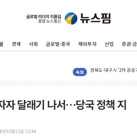
울
경제
사회
글로벌·중국
해외투자
산업
증권·
진원생명과학, '코로나19 
경북도·대구시 '2차 공공기
서울 아파트값 0.26%
속보
효성중공업, 덴마크에 초고
딥시크, AI 서비스 가격 
CJ프레시웨이, 2분기 영
투자자 달래기 나서…당국 정책 지
초박빙 경선에 친명계 '추가
구리시 입주업종 확대…'
KCC, 실적은 주춤했지만
18년10월12일 12:44
정점식 "사관학교 통합 정