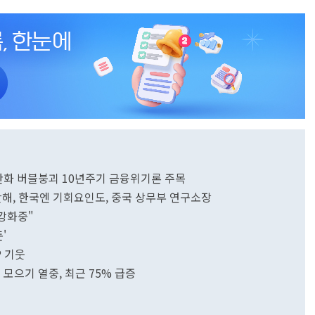
적완화 버블붕괴 10년주기 금융위기론 주목
[인터뷰] 무역전쟁 장기화 전망 중국 굴복안해, 한국엔 기회요인도, 중국 상무부 연구소장
 강화중"
'
P 기웃
모으기 열중, 최근 75% 급증