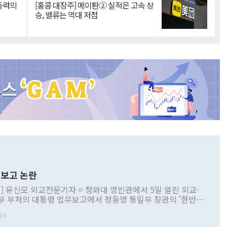
 동력의
[홍콩 대장주] 메이퇀② 실적은 고속 상
승, 밸류는 역대 저점
보고 논란
] 유신모 외교전문기자 = 청와대 영빈관에서 5일 열린 외교·
부 부처의 대통령 업무보고에서 정동영 통일부 장관의 '한반도
 구상'과 업무보고 발언이 논란을 빚고 있다. 이날 정 장관의
10
정부 내 조율을 거치지 않은 사안을 정책으로 추진하겠다고 공