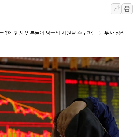
가
장동혁 "李대통령 재판 
가
日, 아키타에 일본 최대 
[종합] 李대통령 "취약계
 급락에 현지 언론들이 당국의 지원을 촉구하는 등 투자 심리
트럼프, 워시 연준의장과
'40도 극한 폭염' 내일
[컨콜] LG유플러스, "파주
李대통령 "국민 체감 못 
현대백화점그룹, 농식품부
삼성전자, 넷리스트와 5
한국앤컴퍼니그룹, "AI는