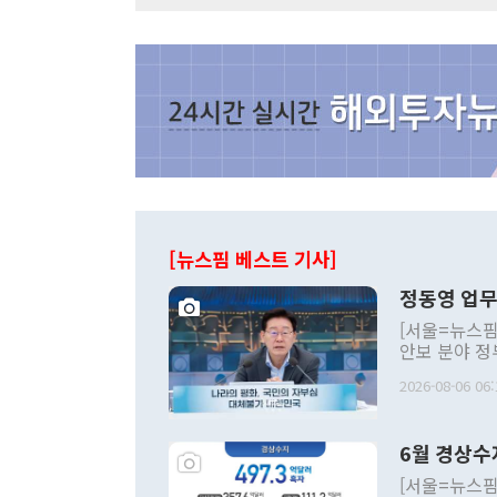
[뉴스핌 베스트 기사]
정동영 업무
[서울=뉴스핌
안보 분야 정
평화공존 발전
2026-08-06 06:
발언 중에는 
언한 것이 있
령은 공개적으
6월 경상수
주의적 희망에
관의 대북 정
[서울=뉴스핌