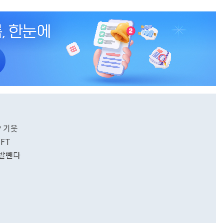
P 기웃
 FT
 발뺀다