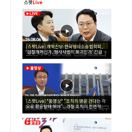
스팟
Live
[스팟Live] 개혁신당·한국형사소송법학회,
'검찰개혁인가, 형사사법의 붕괴인가' 긴급 세
미나｜26.08.06
[스팟Live] *풀영상* "조직의 명운 건다는 각
오로 환골탈태 해야"...경찰 조직의 전면적 쇄
신 촉구한 한병도 | 26.08.06 더불어민주당 정
책조정회의