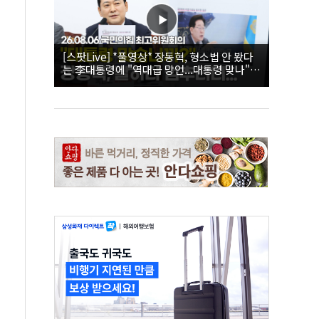
[스팟Live] *풀영상* 장동혁, 형소법 안 봤다
는 李대통령에 "역대급 망언...대통령 맞나"｜
26.08.06 국민의힘 최고위원회의