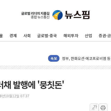
[AI 카드뉴스] 어린이집·유치원
운수업·기업활동 '원스톱'으로..
[르포] 폭염 속 '자폭 드론' 첫
울
경제
사회
글로벌·중국
해외투자
산업
증권·
공정위 "국고채 PD 15곳, 관행
중소기업 기술자료 중국 계열사에
정부, 한화오션·에코프로비엠 등 
속보
국표원, 해외직구 물놀이기구·유아
쉐이크쉑, 남양주 현대아울렛에 
정부혁신 우수사례 세계에 알린다
러채 발행에 '뭉칫돈'
부모가 정부24에서 자녀 출입국
소방청, 전국 시·도 구급과장 
18년10월12일 07:37
'달라진 임신·출산·육아 지원 
가
정청래 "2차 TV토론으로 게임 
가