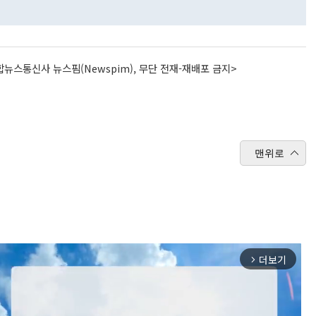
뉴스통신사 뉴스핌(Newspim), 무단 전재-재배포 금지>
맨위로
더보기
arrow_forward_ios