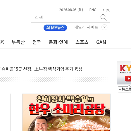
2026.08.06 (목)
ENG
中文
|
|
 비상! 수족구병이 다시 유행합니다.
패밀리 사이트
.데이터처, 기업 3만1000곳 경제통계조사
 실사격…미 해병대, 한반도 지형서 FPV 공격훈련 공개
금융
부동산
전국
문화·연예
스포츠
GAM
 아닌 담합…76조2000억 입찰 영향"
 넘긴 세라젬…공정위 과징금 4억3200만원
'슈퍼을' 5곳 선정...소부장 핵심기업 추가 육성
용품 등 94개 제품 안전기준 '부적합'
'다산점' 열어
…식약처 AI 심사·소방청 119안심콜 영문 영상 제작
증명서 발급…7일부터 온라인 대리 신청 가능
회의…중증환자 이송체계 전국 확대 점검
한눈에'…인사처, 공무원 인사제도 안내서 발간
끝…김민석, 신천지 허위신고에 배신 사과 안 해"