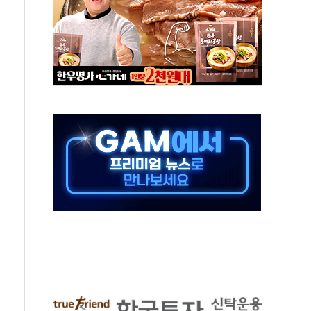
국방개혁은 정치적 감정 따라 추진해선 안 돼"
 '비욘드 디 어비스' 수상작 발표
위크' 참가…리모델링 상담 제공
상, 종가가 넘은 건 국경 아닌 '식문화 장벽'
급등…구리 가격 상승 전망 부각
은 채권혼합 펀드 2종 출시
닉스'는 사고 급등주는 팔았다