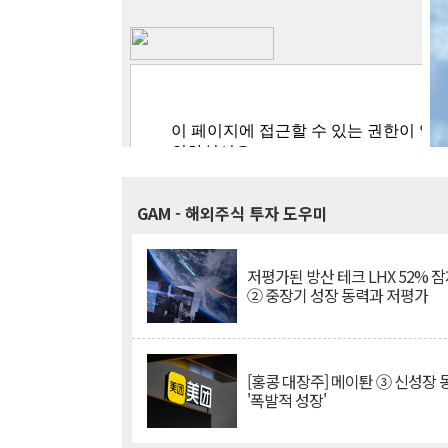
GAM
- 해외주식 투자 도우미
저평가된 방산 테크 LHX 52% 
② 중장기 성장 동력과 저평가
[홍콩 대장주] 메이퇀 ③ 신성장
'폭발적 성장'