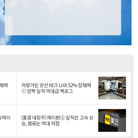
Mute
잠재력
저평가된 방산 테크 LHX 52% 잠재력
① 깜짝 실적·역대급 백로그
 동력의
[홍콩 대장주] 메이퇀② 실적은 고속 상
승, 밸류는 역대 저점