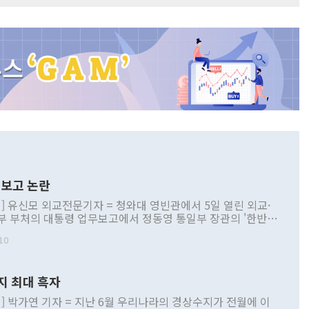
보고 논란
] 유신모 외교전문기자 = 청와대 영빈관에서 5일 열린 외교·
부 부처의 대통령 업무보고에서 정동영 통일부 장관의 '한반도
 구상'과 업무보고 발언이 논란을 빚고 있다. 이날 정 장관의
10
정부 내 조율을 거치지 않은 사안을 정책으로 추진하겠다고 공
는가 하면 사실 관계에 맞지 않은 설명도 있었다. 이재명 대통
로 신중을 기해 달라고 경고했고, 조현 외교부 장관은 '이상
지 최대 흑자
 근거한 비현실적 구상'이라는 비판을 내놨다. 그동안 정 장
책 관련 발언이 물의를 빚은 적은 여러 번 있지만 대통령과 유
] 박가연 기자 = 지난 6월 우리나라의 경상수지가 전월에 이