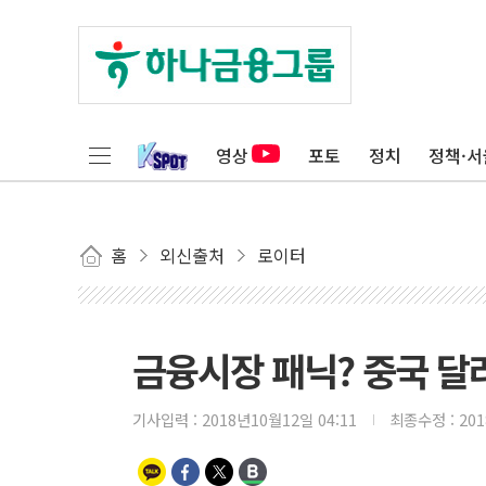
영상
포토
정치
정책·서
홈
외신출처
로이터
금융시장 패닉? 중국 달
기사입력 :
2018년10월12일 04:11
최종수정 :
20