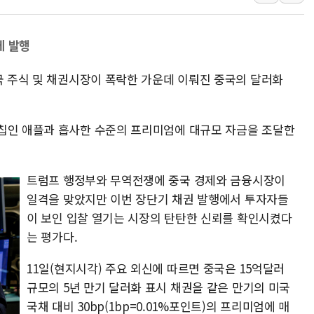
윤상현, 사관학교 통합 비판…"
펄어비스, 붉은사막 영상 콘테스트
에 발행
현대리바트, '2026 코리아빌드
국 주식 및 채권시장이 폭락한 가운데 이뤄진 중국의 달러화
[K메이커] 코셔에서 할랄까지…대
[특징주] 비철금속 업종 11% 
흥국자산운용, 코스닥 성장주 담
칩인 애플과 흡사한 수준의 프리미엄에 대규모 자금을 조달한
외국인 돌아왔지만 …'삼전·하이
트럼프 행정부와 무역전쟁에 중국 경제와 금융시장이
일격을 맞았지만 이번 장단기 채권 발행에서 투자자들
이 보인 입찰 열기는 시장의 탄탄한 신뢰를 확인시켰다
는 평가다.
11일(현지시각) 주요 외신에 따르면 중국은 15억달러
규모의 5년 만기 달러화 표시 채권을 같은 만기의 미국
국채 대비 30bp(1bp=0.01%포인트)의 프리미엄에 매