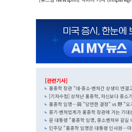
[관련기사]
홍종학 장관 "대·중소·벤처간 상생의 연결
[기자수첩] 상처난 홍종학, 자신보다 중소
홍종학 임명…與 "당연한 결정" vs 野 "
중기·벤처업계가 홍종학 장관에 거는 기
문 대통령 "홍종학 임명, 중소벤처부 갈
민주당 "홍종학 임명은 대통령 인사권…야