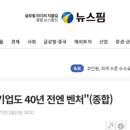
李대통령 "취약계층 돼 
KB차차차, 포르쉐 중고 
울
경제
사회
글로벌·중국
해외투자
산업
증권·
영양군 2026년산 홍고추 본
TYM, 2분기 영업이익 2
코인원, 최저 수준 수수료
속보
포천 승진훈련장서 K1E1
혁신기술 발굴부터 투자
용산 데이터센터 건립, 
업도 40년 전엔 벤처"(종합)
[뉴스핌 이 시각 PICK]
LG전자, IFA 2026서 '
17년11월23일 18:01
'SSD 프리미엄' 놓친 
제이씨케미칼, 상반기 영
가
가