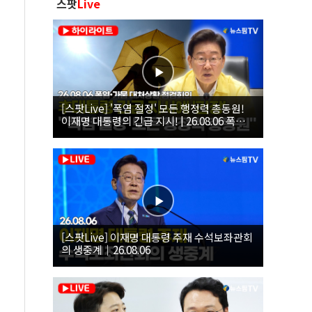
스팟
Live
[스팟Live] '폭염 절정' 모든 행정력 총동원!
이재명 대통령의 긴급 지시! | 26.08.06 폭염•
가뭄 대처상황 점검회의
[스팟Live] 이재명 대통령 주재 수석보좌관회
의 생중계｜26.08.06