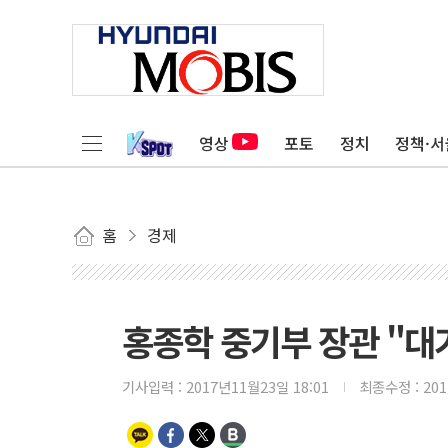
영상
포토
정치
정책·서
홈
경제
홍종학 중기부 장관 "대기
기사입력 :
2017년11월23일 18:01
최종수정 :
20