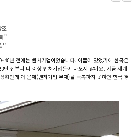
李대통령 "기후재난 뉴노
오세훈 "서민 전·월세 
"
보훈부 "노태우 참배 계
강조
온코닉테라퓨틱스 '자큐보
화"
오세훈 '여론조사 대납'
길"
현대百 지주체제 '마지막
'檢 합수본 참여' 여부 
30~40년 전에는 벤처기업이었습니다. 이들이 있었기에 한국은
0년 전부터 더 이상 벤처기업들이 나오지 않아요. 지금 세계
 상황인데 이 문제(벤처기업 부재)를 극복하지 못하면 한국 경