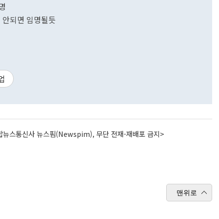
명
 안되면 임명될듯
업
뉴스통신사 뉴스핌(Newspim), 무단 전재-재배포 금지>
맨위로