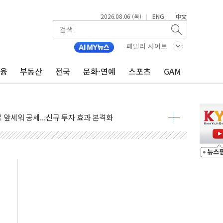
2026.08.06 (목)
ENG
中文
|
|
가는 청년들…실제 수요에 맞게 정책 정비"
패밀리 사이트
中 미국 신장 제재에 '강경 맞 보복' 대미 드론 수출 통제· 기업 제재
판매량 TOP 5 공개
금융
부동산
전국
문화·연예
스포츠
GAM
격 수매....1082농가 5759t
76억…전년 比 13.9% '껑충'
 앞세워 공세...신규 투자 효과 본격화
 전차 화재… 승무원 대피, 인명 피해 없어
까지…호반그룹, 스타트업 성장 지원
6일 주민설명회서 해법 찾을까…혐오시설 인식 부담
 李 "40도 폭염, 외신에서나 보던 일" 外
차세대 AI 홈' 비전 공개
SK하이닉스, 솔리다임 띄운다
업익 108% 증가