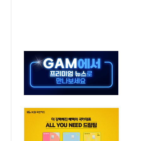
멀…주거·전력 인프라 개선 예산 반영 검토"
외면한 세제개편"…용산공원 훼손 안 돼
획 없다"…전직 대통령 예우 대상 제외·국민 정서 고려
', 인도 품목허가…해외 첫 허가
 항소심 21일 첫 공판…1심은 시장직 상실형
 퍼즐'…현대홈쇼핑 1.2조 투자자산 떼낸다
논란...법조계 "법적근거 없어, 위법수집증거 가능성"