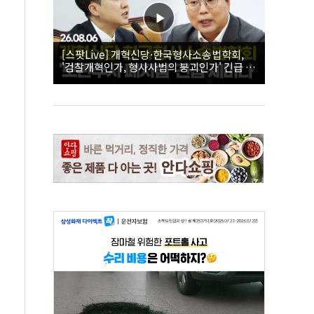
[스팟Live] 개혁신당·한국형사소송법학회,
'검찰개혁인가, 형사사법의 붕괴인가' 긴급 세
미나｜26.08.06