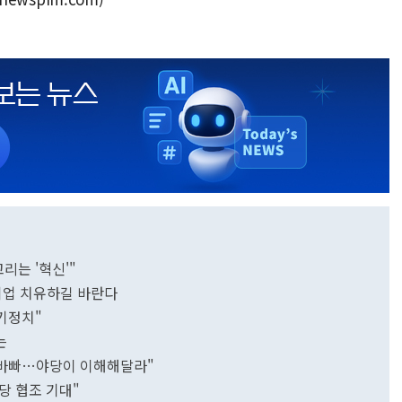
고리는 '혁신'"
기업 치유하길 바란다
오기정치"
대는
길 바빠…야당이 이해해달라"
당 협조 기대"