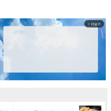
더보기
arrow_forward_ios
Mute