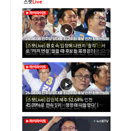
스팟
Live
[스팟Live] 환호 속 입장해 나란히 ‘찰칵’…서
로 ‘저격 연설’ 들을 때 후보들 표정은? |
26.08.08 더불어민주당 당대표·최고위원 후
보 인천 합동연설회
[스팟Live] 김민석 제주 52.64%·인천
45.09%로 연속 1위…정청래 따돌렸다’ |
26.08.08 더불어민주당 당대표·최고위원 후
보 인천 합동연설회