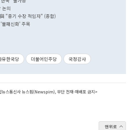
 한국 "불가능"
학 논의
與 "중기 수장 적임자" (종합)
'불패신화' 주목
자유한국당
더불어민주당
국정감사
뉴스통신사 뉴스핌(Newspim), 무단 전재-재배포 금지>
맨위로