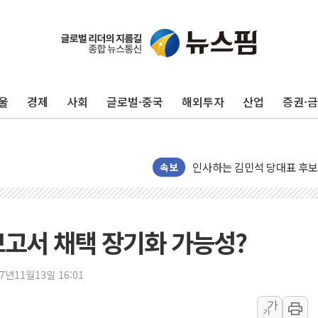
포항시 재난예산 40억 긴급 
울진·영덕 '호우특보'-포항 '
[종합] 김민석, 정청래에 '0.86
울
경제
사회
글로벌·중국
해외투자
산업
증권·
인천 합동연설회 나선 송영길
김민석, 2주차 제주·인천 경선서
인사하는 김민석 당대표 후보
[속보] 민주, 제주·인천 경선 결
속보
[속보] 민주, 인천 경선 결과 발
[속보] 민주, 제주 경선 결과 발
이번주 국내 주요 금융일정(8.1
보고서 채택 장기화 가능성?
美, 이란전 출구전략 만지작
강릉·동해·삼척 시간당 최대 
17년11월13일 16:01
폐기물 수거하다 참변…60대
가
가
서울 중랑구 주택가서 흉기 난