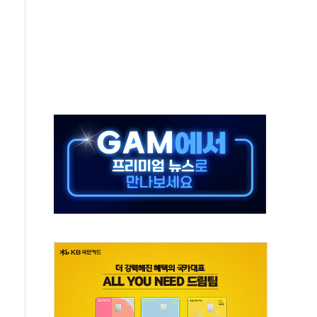
보는 일 없게"…'결혼 페널티' 22개 과제 손본다
터보트 전복…1명 사망·1명 실종
의 날 참석..."국제적 시민 연대로 목소리 내야"
 실종 60대 나흘만에 숨진 채 발견
 살해 10대 아들 체포
' 받아친 정청래…제주 연설서 신경전 고조