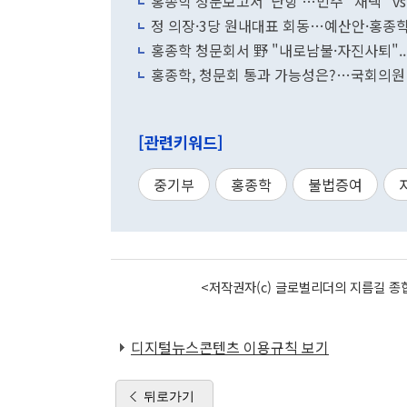
홍종학 청문보고서 '난항'…민주 "채택" vs
정 의장·3당 원내대표 회동…예산안·홍종
홍종학 청문회서 野 "내로남불·자진사퇴"..
홍종학, 청문회 통과 가능성은?…국회의원 
[관련키워드]
중기부
홍종학
불법증여
<저작권자(c) 글로벌리더의 지름길 종합
디지털뉴스콘텐츠 이용규칙 보기
뒤로가기