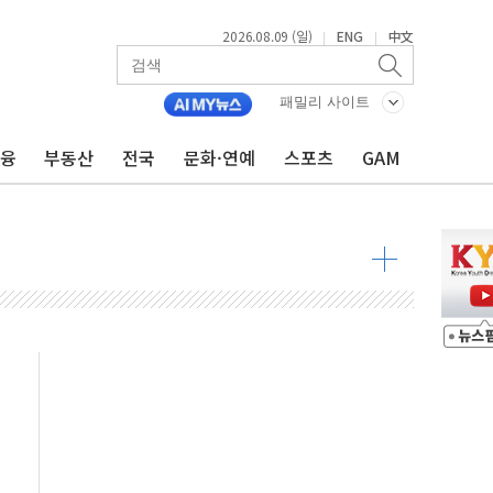
2026.08.09 (일)
ENG
中文
|
|
투입…고수온 양식장 복구·지원 '총력'
산사태 주의보'...경북도, 호우 피해·통제구간 없어
패밀리 사이트
%p' 차 재역전 성공...金 45.42% vs 鄭 44.56%
금융
부동산
전국
문화·연예
스포츠
GAM
·정청래·김민석 당대표 후보
 정청래에 승리...47.75% vs 42.08%
과 발표...김민석 47.75% 정청래 42.08%
표...김민석 45.09% 정청래 43.27% 송영길 11.63%
표...김민석 52.64% 정청래 39.89% 송영길 7.47%
0~8.14)
…공습 한계·탄약 부족 현실화
50㎜ 폭우…강원 동해안 강한 비 이어져
 환경미화원 수거차에 치여 사망
동…60대 남성 2명 숨져