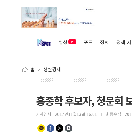
영상
포토
정치
정책·서
홈
생활경제
홍종학 후보자, 청문회 
기사입력 :
2017년11월13일 16:01
최종수정 :
20