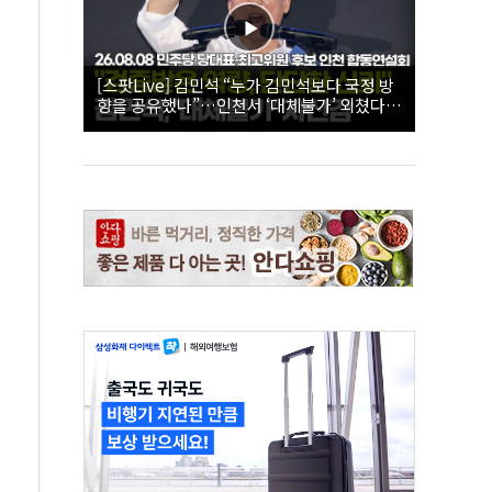
[스팟Live] 김민석 “누가 김민석보다 국정 방
향을 공유했나”…인천서 ‘대체불가’ 외쳤다 |
26.08.08 더불어민주당 당대표·최고위원 후
보 인천 합동연설회