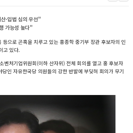
李대통령 "결혼 때문에 손해 
여수 오동도 인근 해상서 모
산·입법 심의 우선"
추미애, '위안부' 피해자 기림
강행 가능성 높다"
인천 선재도 갯벌서 해루질 중
의혹 등으로 곤혹을 치루고 있는 홍종학 중기부 장관 후보자의 인
인천서 말다툼 중 어머니 흉기
이고 있다.
'화합' 꺼낸 김민석에 '뻔뻔
소벤처기업위원회(이하 산자위) 전체 회의를 열고 홍 후보자
 야당인 자유한국당 의원들의 강한 반발에 부딪혀 회의가 무기