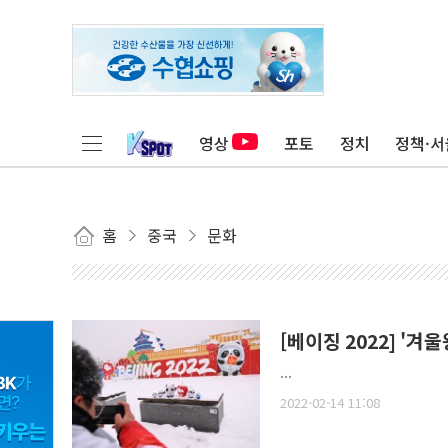
영상
포토
정치
정책·서
홈
중국
문화
[베이징 2022] '
...
2022-02-14 11:08