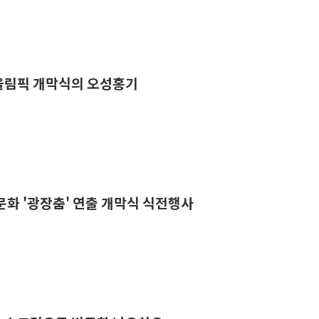
계올림픽 개막식의 오성홍기
민 문화 '광장춤' 연출 개막식 식전행사