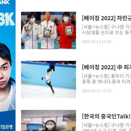
[베이징 2022] 차민
[서울=뉴스핌] 구나현 기
시상대를 손으로 쓰는 동작
2022-02-14 11:03
[베이징 2022] 中
[서울=뉴스핌] 홍우리 
종목 중 하나다.중국 피켜
2022-02-11 17:10
[한국의 중국인Talk
[서울=뉴스핌] 구나현 기
1992년 수교 이후 교역,