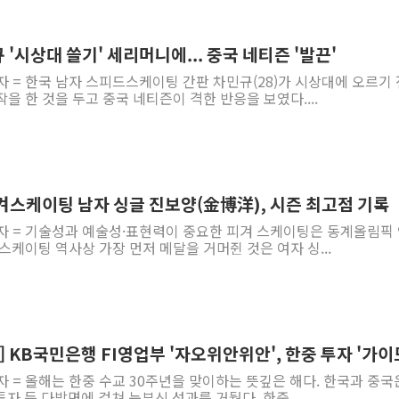
[종합] 특검, '양평' 원희룡 2
[내일날씨] 절기상 '입추'에 폭염
규 '시상대 쓸기' 세리머니에... 중국 네티즌 '발끈'
제천 바이오밸리 공장 옥상서 불
자 = 한국 남자 스피드스케이팅 간판 차민규(28)가 시상대에 오르기
을 한 것을 두고 중국 네티즌이 격한 반응을 보였다....
개혁신당 "민주, '盧 수사' 악
CJ온스타일, 2분기 영업익 260
AI 연산은 포항, 전력 저장은 영
[속보] 북, 동해상으로 미상 발사
 피겨스케이팅 남자 싱글 진보양(金博洋), 시즌 최고점 기록
한국투자증권, 국내 최초 상반기 
기자 = 기술성과 예술성·표현력이 중요한 피겨 스케이팅은 동계올림픽
[IPO] 니어스랩 "피지컬 AI 자
스케이팅 역사상 가장 먼저 메달을 거머쥔 것은 여자 싱...
!] KB국민은행 FI영업부 '자오위안위안', 한중 투자 '가이
자 = 올해는 한중 수교 30주년을 맞이하는 뜻깊은 해다. 한국과 중국
 투자 등 다방면에 걸쳐 눈부신 성과를 거뒀다. 한중 ...