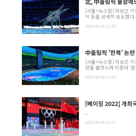
北, 中올림픽 불참에도
[서울=뉴스핌] 차상근 
식 등을 상세히 보도했다.
2022-02-06 13:26
中올림픽 '한복' 논란
[서울=뉴스핌] 차상근 
성을 출연시켜 이른바 '문화
2022-02-06 13:06
[베이징 2022] 개
...
2022-02-04 22:57