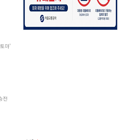
적토마'
결승전