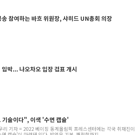
화봉송 참여하는 바흐 위원장, 샤히드 UN총회 의장
 임박... 냐오차오 입장 검표 개시
도 기술이다", 이색 '수면 캡슐'
우리 기자 = 2022 베이징 동계올림픽 프레스센터에는 각국 취재진이
수면 캡슐'이 마련돼 있다. 방역은 기본, 쾌적함까지 ...