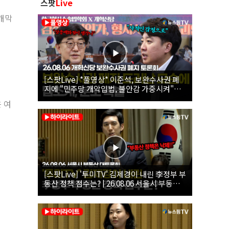
스팟
Live
개막
[스팟Live] *풀영상* 이준석, 보완수사권 폐
지에 "민주당 개악입법, 불안감 가중시켜"｜
26.08.06 개혁신당 보완수사권 폐지 토론회
 여
[스팟Live] '투미TV' 김제경이 내린 李정부 부
동산 정책 점수는? | 26.08.06 서울시 부동산
대토론회