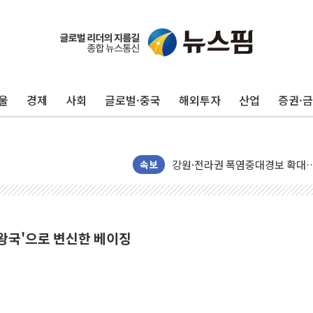
울
경제
사회
글로벌·중국
해외투자
산업
증권·
[코인 시황] 비트코인, ETF 
[르포] 39도 폭염 속 잠실 개표소 
강원·전라권 폭염중대경보 확대…
빚투·레버리지 줄었지만, 반도체 
속보
양주 가전제품 창고서 화재…차량 
[2보] 북한, 원산서 동해상 단거
종로·중구 오피스 78%가 준공 
겨울왕국'으로 변신한 베이징
법원, '관저 이전 봐주기 감사' 
성폭력 피해자 보호단체, 경찰수
우크라, 러 탄도미사일 공격에 속
"5.18은 북한 지령" 설교한 목사