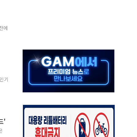
차 조사…'당정대 회의' 한동훈·방기선 수사도 속도
 절정…서울 한낮 39도
…30여분 만에 진화
 전에
연으로 형사사법 틀 바꿔…국민 불안감 가중"
억원…전년 比 21.2%↑
광…지역펀드 9·10호 확정
체 발사
영업이익 2조 돌파
 인기
율비행 기술로 글로벌 방산 시장 공략"
드'
은