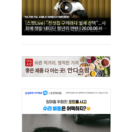
[스팟Live] "전셋집 구하려다 월세 선택"...사
회에 첫발 내디딘 청년의 한탄 | 26.08.06 서울
시 부동산 대토론회