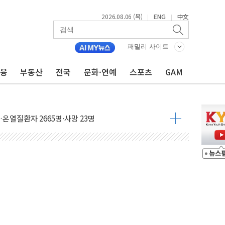
2026.08.06 (목)
ENG
中文
|
|
패밀리 사이트
금융
부동산
전국
문화·연예
스포츠
GAM
자금 유입에도 박스권…美 암호화폐 법안 처리 여부도 변수
시위 '62일째'..."대부분 여기서 상주"
온열질환자 2665명·사망 23명
두 종목에 코스피 '휘청'
3대·건물 1동 전소
리 탄도미사일 발사
10년 이상…리뉴얼이 경쟁력 가른다
유병호 구속적부심 기각
사개혁위에 보완수사권 폐지 우려 전달
수무책… 패트리엇 미사일 지원, 작년의 3분의 1
 불구속 송치