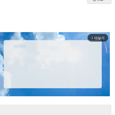
더보기
arrow_forward_ios