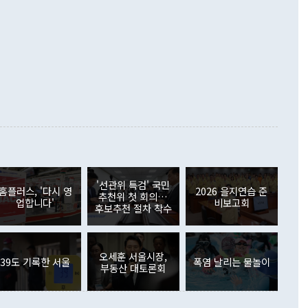
화의 동력을 확보하기 위해 최선을 다할 것"이라고 말했다. 하
.4% 늘었으며 비IT 품목도 ▲석유제품(47.5%) ▲화공품
령은 정 장관의 구상에 대부분 제동을 걸었다. 이 대통령은 "평
▲철강제품(17.9%) ▲승용차(6.1%) 등을 중심으로 18.6% 증가
 정치적으로 악용되는 측면이 있다"며 "많이 조심하셔야 한
준 수입은 ▲원자재(30.5%) ▲자본재(35.3%) ▲소비재
다. 북한을 다른 이름으로 불러야 한다는 주장에는 "표현에 꼬
가 모두 늘었다. 서비스수지는 12억9000만달러 적자를 기록해 전
정쟁으로 휘몰아 들어가면 원래 하고자 했던 데에서 오히려 나
000만달러)보다 적자 폭이 확대됐다. 여행수지는 외국인 입국자
래될 수 있다"고 경고했다. 이 대통령은 남북 신뢰 구축을 위해
증료 인상 등에 따른 출국자 감소로 4억4000만달러 흑자를
합의를 선제적으로 복원해야 한다는 정 장관의 주장에 대해서도
지식재산권사용료수지는 전월 흑자에서 4억4000만달러 적자
대로 하는 게 과연 한반도의 평화와 안정에 플러스냐, 결론적
 본원소득수지는 배당소득을 중심으로 32억7000만달러 흑자
이 들 때도 있다"며 부정적으로 반응했다. 조현 외교부 장
월(21억7000만달러)보다 흑자 폭이 확대됐다. 배당소득수지
 사후 브리핑에서 정 장관이 언급한 '4자 회담'에 대해 "이상
이 늘어난 데다 전월 분기배당에 따른 기저효과로 배당지급이
 어떤 희망이라 하더라도 그건 아직 조율되지 않은 방법"이
6000만달러 흑자를 나타냈다. 금융계정 순자산은 6월 중 467
들께서 디스카운트해 주시면 좋겠다"고 선을 그었다. 정 장관
러 증가해 월간 기준 역대 최대 증가 폭을 기록했다. 종전 최대
아 블라디보스토크에서 열리는 '동방경제포럼(EEF)'을 언급하
월(369억9000만달러)을 넘어선 것이다. 직접투자에서는 내국
원에서 (참석을) 검토하고 있다"고 발언한 데 대해서도 조 장관
가 80억1000만달러, 외국인의 국내투자가 46억3000만달러
'선관위 특검' 국민
외교부의 몫"이라며 "아직 거기까지 진도가 나가지 않았다"고
홈플러스, '다시 영
2026 을지연습 준
. 증권투자에서는 외국인의 국내 주식 매도세가 이어졌다. 외
추천위 첫 회의…
업합니다'
비보고회
장관이 이날 소개한 대북 구상과 설명은 정부 내 조율을 거치지
주식 투자는 차익실현 매도 등의 영향으로 316억1000만달러
후보추천 절차 착수
서 문제가 있다. 특히 주적 표현 대체와 국호 사용, 9·19 군
(-310억5000만달러)에 이어 역대 최대 순매도 기록을 다시
 4자회담 추진 등은 통일부 장관이 결정할 사안이 아니어서 월
국인의 국내 채권투자는 세계국채지수(WGBI) 자금 유입에도
이 나오고 있다. 이 대통령은 정 장관의 업무보고를 듣고 난
도래 영향으로 증가 폭이 줄어든 52억9000만달러를 기록했
무보고에 발표했다고 승인난 건 아니다"라고 재차 확인했다. 정
오세훈 서울시장,
 해외 증권투자는 주식을 중심으로 35억6000만달러 증가했
39도 기록한 서울
폭염 날리는 물놀이
부동산 대토론회
통은 "정 장관의 발언 내용은 대부분 국가안전보장회의(NSC)
newspim.com
된 사안이 아닌 정 장관의 개인적 생각에 가깝다"며 "안보 관
이 정부의 공식 정책이 아닌 사안을 추진하겠다고 업무보고를