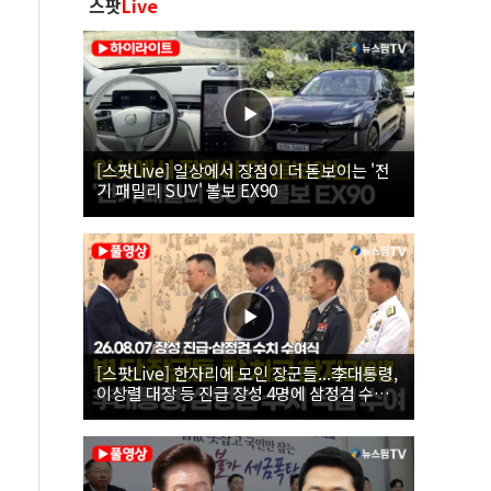
스팟
Live
[스팟Live] 일상에서 장점이 더 돋보이는 '전
기 패밀리 SUV' 볼보 EX90
[스팟Live] 한자리에 모인 장군들...李대통령,
이상렬 대장 등 진급 장성 4명에 삼정검 수치
직접 수여｜26.08.07 장성 진급·삼정검 수치
수여식