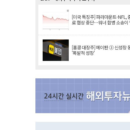
[미국 특징주] 파라마운트-NFL,
료 협상 중단…워너 합병 소송이
[홍콩 대장주] 메이퇀 ③ 신성장
'폭발적 성장'