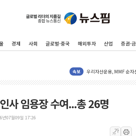
李대통령, 규제합리화위 
한병도 "국민의힘, 말로만
금투협, ChatGPT로 투
울
경제
사회
글로벌·중국
해외투자
산업
증권·
박홍근 "국가재정시스템 
李대통령, 진급 장성들에게
우리자산운용, MMF 순자산
TBH글로벌, 상반기 매출 
속보
AI 메모리 향한 뜨거운 관
건설 불황 속 내실 다진 
"내년 메모리 물량 동났다
사 임용장 수여...총 26명
현대지에프홀딩스, 자사주 1
관광객 3000만명 목표인
26년07월09일 17:26
[뉴스핌 이 시각 PICK] 
가
가
美 정보 당국 "푸틴, 몇 년