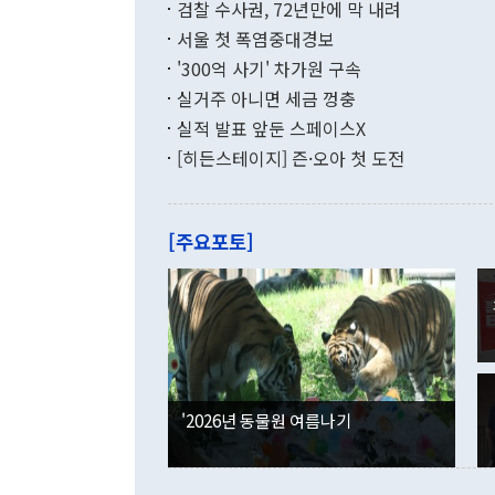
검찰 수사권, 72년만에 막 내려
함께 4자 대
수출은 160
지만 이 대통
서울 첫 폭염중대경보
(18.6%) 
화공존 정책이
했다. 통관 기
'300억 사기' 차가원 구속
다"고 지적했
(16.4%)
투리가 잡혀 
실거주 아니면 세금 껑충
월(-10억9
쁜 상황이 초
증가와 유류할
실적 발표 앞둔 스페이스X
9·19 군사
기록했지만 
[히든스테이지] 즌·오아 첫 도전
"우리의 선의
로 전환됐다.
으로 약간의 의문
를 기록해 전
관은 업무보고
는 배당수입
주의에 근거한
줄면서 25억
[주요포토]
라며 "여러분
억1000만달
이 9월 러시
였던 올해 3
며 "정부 차
인의 해외투자
은 "그것은 
각각 증가했다
잘랐다. 정 
국인의 국내 
않았다는 점에
감소하며 전월
사합의 복원,
경신했다. 외
권이라는 지적
분기 말 만기
뒤 "여기 업
다. 내국인의
'2026년 동물원 여름나기
부의 한 소식
다. eoyn2@
를 거쳐 결정
련 부처 장관