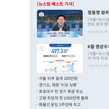
[뉴스핌 베스트 기사]
정동영 업무
[서울=뉴스핌
안보 분야 정
평화공존 발전
2026-08-06 06:
발언 중에는 
언한 것이 있
령은 공개적으
6월 경상수
주의적 희망에
관의 대북 정
[서울=뉴스핌
관 부처 장관
어 역대 최대
관의 무리한 
출 호조로 월
다. [정동영 통일부 장관이 지난달 23일 오후 서울 종로구 정부서울청사에
2026-08-06 08:
료=한국은행] 한국은행이 6일 발표한 '2026년 6월 국제수지(잠정)'에
서 취임 1주년 
면 지난 6월
부 장관 권한
1000만달러
서울 외곽 월세 200만원
발전 구상'을
이에 따라 올
적 갈등 해결
경기도, 재정 '비상 상황'
했다. 경상수
결과 혐오의 
9000만달러
프로야구 전 경기 폭염 취소
년간의 CVI
지 기준 상품
고령 취업자 첫 1000만명 돌파
무너졌다고도 
며 월간 기준
현실을 바꾸는
달러로 38.
화물선 운임 3주만에 최고
를 평화 체제
196.9% 급