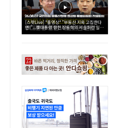
[스팟Live] *풀영상* "부동산 지옥 고집한다
면!"...李대통령 향한 장동혁의 서슬퍼런 일갈
| 26.08.07 국민의힘 부동산정책 정상화 특별
위원회 전체회의