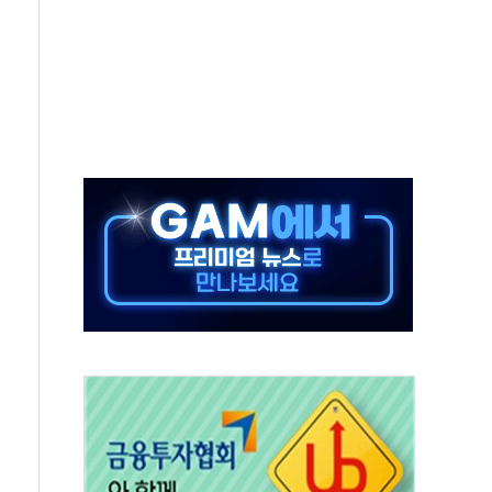
5조원 투입키로...'에너지 자립' 일환
36% 늘었다...공급부족 전 시장 규제 탓 커
업 Audission Oy와 운영 파트너십 체결
개발"…서리풀2구역 갈등, 협의 테이블에
 바꾼 대한민국 여름
돌려차기 발언' 논란 서범수·진종오 징계절차 개시