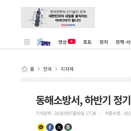
영상
포토
정치
정책·서
홈
전국
지자체
동해소방서, 하반기 정기인
기사입력 :
2026년07월09일 17:26
최종수정 :
20