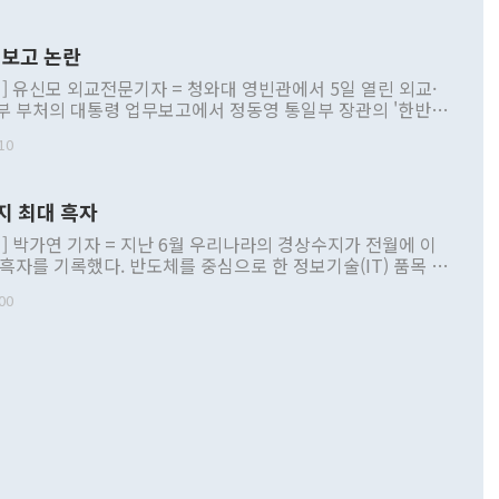
보고 논란
] 유신모 외교전문기자 = 청와대 영빈관에서 5일 열린 외교·
부 부처의 대통령 업무보고에서 정동영 통일부 장관의 '한반도
 구상'과 업무보고 발언이 논란을 빚고 있다. 이날 정 장관의
10
정부 내 조율을 거치지 않은 사안을 정책으로 추진하겠다고 공
는가 하면 사실 관계에 맞지 않은 설명도 있었다. 이재명 대통
로 신중을 기해 달라고 경고했고, 조현 외교부 장관은 '이상
지 최대 흑자
 근거한 비현실적 구상'이라는 비판을 내놨다. 그동안 정 장
책 관련 발언이 물의를 빚은 적은 여러 번 있지만 대통령과 유
] 박가연 기자 = 지난 6월 우리나라의 경상수지가 전월에 이
이 공개적으로 부정적 입장을 표명한 것은 이례적이다. 정 장
 흑자를 기록했다. 반도체를 중심으로 한 정보기술(IT) 품목 수
대북 접근법과 월권을 제어해야 한다는 목소리도 높아지고 있
간 상품수출이 처음으로 1000억달러를 넘어선 영향이다. [자
00
 따르
기자간담회를 하고 있다. [사진=통일부] 2026.07.23 ◆통일
 경상수지는 497억3000만달러 흑자로 집계됐다. 전월(386억
 넘어선 주장 정 장관은 이날 업무보고에서 '한반도 평화공존
)에 이어 두 달 연속 월간 기준 역대 최대 기록을 갈아치웠다.
 설명하면서 이재명 정부 2년차 핵심 과제로 상호 존중·평화
해 상반기 누적 경상수지 흑자는 1910억1000만달러를 기록
·핵 없는 한반도 등 3대 기본 방향을 제시했다. 정 장관은 "대
지 흑자를 견인한 것은 상품수지다. 6월 상품수지는 478억
언어는 멈춰야 한다"면서 주적 용어 대체를 주장했다. 지난 25
 흑자를 기록하며 전월에 이어 역대 최대를 다시 썼다. 국제수
D(완전하고 검증가능하며 되돌릴 수 없는 비핵화) 구도는 이미
수출은 1123억7000만달러로 전년 동월 대비 84.5% 증가하
했다. 또 "현 시점에서 흘러간 선(先)비핵화만 되뇌는 것은
 처음으로 1000억달러를 넘어섰다. 상품수입은 644억8000만
 데 힘이 되지 않는다"고 주장했다. 정 장관은 또 "정전 체제
6% 늘었다. 통관 기준으로는 반도체 수출이 전년 동월 대비
로 바꾸는 논의에 착수하겠다"면서 "북·미 정상회담 견인과
증했고 컴퓨터·주변기기(SSD)는 282.7% 증가했다. IT 품목