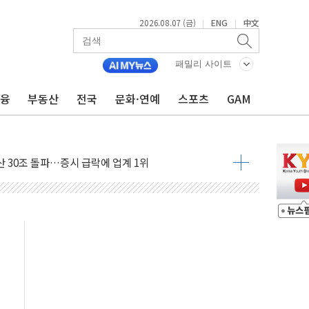
2026.08.07 (금)
ENG
中文
|
|
부위원장에 김태유 교수…국립외교원장에 김흥규 교수
 주택 공급…도시정비법·주택법 등 처리 협조하라"
패밀리 사이트
자 웹리포트 만든다…AI 금융데이터 분석 과정 개설
금융
부동산
전국
문화·연예
스포츠
GAM
안정성 한순간도 흔들려선 안돼"
 "내란으로 훼손된 군 신뢰 회복해야"
 30조 돌파…증시 급락에 업계 1위
1006억원…전년비 13.9% 증가
심…SK하이닉스, FMS서 '풀스택' 기술력 과시
한샘…B2B 확장으로 성장동력 확보
"…선수금 내걸고 확보 전쟁
000억 연내 소각…2분기 영업익 853억
데…외국인 숙박 부가세 환급 앞당겨 종료
축구협회 성접대 기간, 대표팀 무패 外
 내 NATO 결속력 시험하려 한정적 침공 가능성"