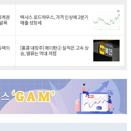
Mute
 중계권
텍사스 로드하우스, 가격 인상에 2분기
 발목
매출 성장세
 동력의
[홍콩 대장주] 메이퇀② 실적은 고속 상
승, 밸류는 역대 저점