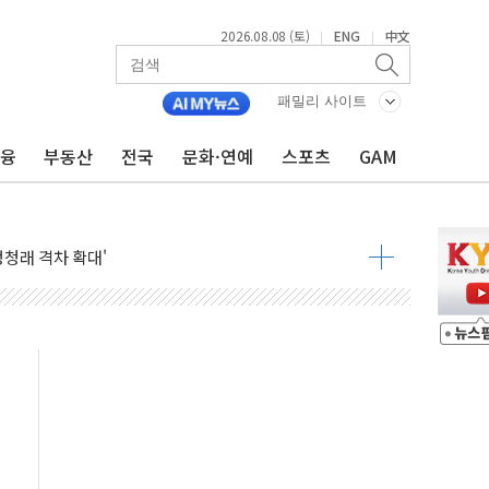
2026.08.08 (토)
ENG
中文
|
|
패밀리 사이트
금융
부동산
전국
문화·연예
스포츠
GAM
지대' 우려
 정청래 격차 확대'
타진
최고치
 요구
낮아지며 상승… STOXX 600 지수는 나흘 연속 최고치
세
엘·이란 위협에 맞설 자체 억지력 강화
동