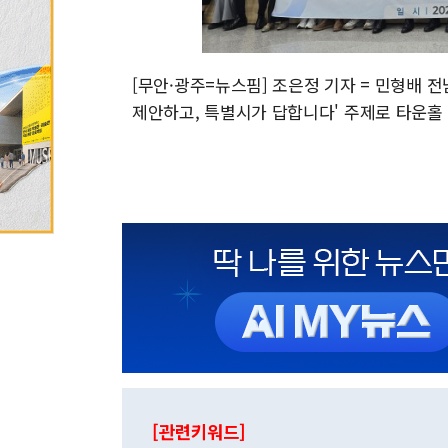
[무안·광주=뉴스핌] 조은정 기자 = 민형배
제안하고, 특별시가 답합니다' 주제로 타운홀 미팅이
[관련키워드]