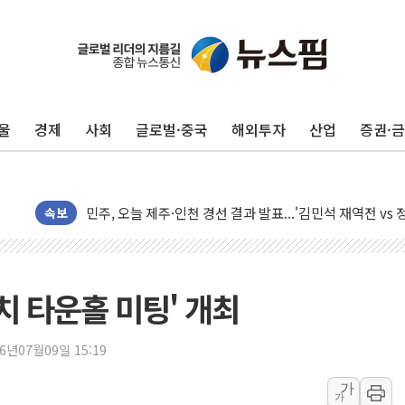
울
경제
사회
글로벌·중국
해외투자
산업
증권·
충북 주말 무더위 지속…청주·진천 35도, 곳곳 소나기
10월 보완수사권 폐지·공소청 출범…피해자들 '범죄 사각
민주, 오늘 제주·인천 경선 결과 발표...'김민석 재역전 vs
한상협, 업계 개인정보 보안 새판 짠다…'자율규제단체' 
속보
뉴욕증시, 고용 쇼크에 금리 인상 우려 후퇴…S&P500 
트럼프, 쿡 연준 이사 해임 재추진…"26일까지 의혹 소명"
유럽증시, 美 고용 예상 밖 부진에 연준 금리 인상 가능성 
 타운홀 미팅' 개최
미 연준 매파 기세 꺾이나…고용 감소에 9월 동결 전망 우
[종합] 이슬람 수니파 3국, '공동방위협정' 체결… 이스라
26년07월09일 15:19
트럼프, 백신·자폐증 행정명령 검토…"이르면 다음 주"
가
가
美 항소법원, 백악관 무도회장 공사 중단 명령…트럼프 제