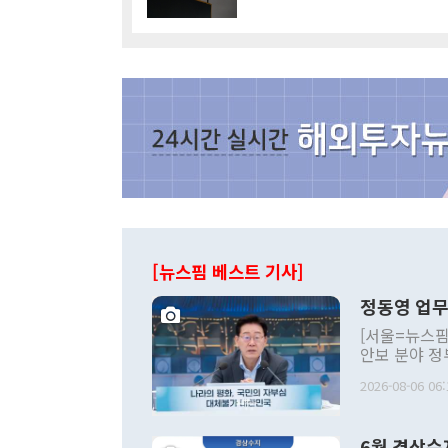
[뉴스핌 베스트 기사]
정동영 업무
[서울=뉴스핌
안보 분야 정
평화공존 발전
2026-08-06 06:
발언 중에는 
언한 것이 있
령은 공개적으
6월 경상수