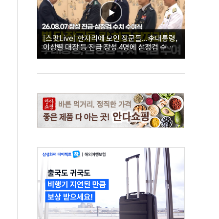
[스팟Live] 한자리에 모인 장군들...李대통령,
이상렬 대장 등 진급 장성 4명에 삼정검 수치
직접 수여｜26.08.07 장성 진급·삼정검 수치
수여식