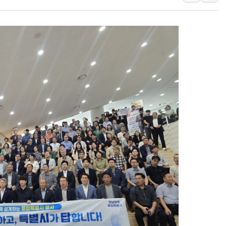
이란 핵심 원유 수출항 '하르그섬', 최근 1주일 이상 '올스
美 고용 쇼크에 엔화 장중 급등…시장은 "또 개입했나" 촉
[AI MY 뉴스] 뉴욕 반도체주 프리뷰...美 고용 쇼크에 반도
뉴욕증시 프리뷰, 美 고용 쇼크에 금리 인상 우려 후퇴…나
[종합] 美 7월 고용 2만3000명 감소 '쇼크'…9월 금리 인
[사진] 이슬람 수니파 3개국, 공동방위협정 체결
뉴욕증시 개장 전 특징주...아틀라시안·클라우드플레어
보훈부, 미 DPAA와 MOU… "6·25 미군 실종자 7359명
트럼프 "금리 내려야"…파월 때와 달리 워시엔 톤 낮춰