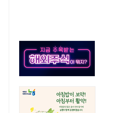
톱'… 美 해상봉쇄 영향
각
체주 '활짝'
스닥 선물 1%대 상승
상 기대 후퇴
·태양광주↑ VS 트레이드데스크·웬디스↓
 끝까지 찾겠다"