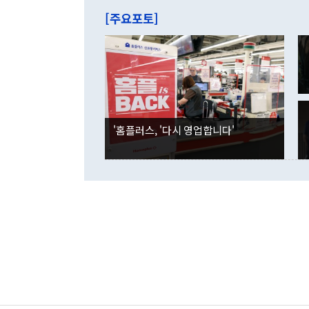
주의에 근거한
줄면서 25억
[주요포토]
라며 "여러분
억1000만달
이 9월 러시
였던 올해 3
며 "정부 차
인의 해외투자
은 "그것은 
각각 증가했다
잘랐다. 정 
국인의 국내 
않았다는 점에
감소하며 전월
사합의 복원,
경신했다. 외
권이라는 지적
분기 말 만기
뒤 "여기 업
다. 내국인의
'홈플러스, '다시 영업합니다'
부의 한 소식
다. eoyn2@
를 거쳐 결정
련 부처 장관
하고 대통령의
한 문제"라고 지적했다. 이재명 대통령이
외교 국방 등
2026.08.05 ◆시대착오적 접근, 대북 인식 오류 더욱 문제인 것은 정 장관
의 이같은 주
실과 다른 인
격히 변화하고
못하고 있다는
되뇌는 것은 
법을 호도하고
이나 미국은 