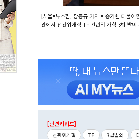
[서울=뉴스핌] 장동규 기자 = 송기헌 더불어
관에서 선관위개혁 TF 선관위 개혁 3법 발의 기자회
[관련키워드]
선관위개혁
TF
3법발의