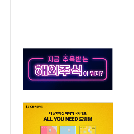
극기 거꾸로' 논란…이틀만에 철거
 예술·체육요원 최대 33% 감축
 역대 최대폭 감소한 9.4%↓…유통업계 양극화 심화
 특사'로 콜롬비아 대통령 취임식 참석
시간당 30mm 강한 비...호우 피해 없어
방…野 "청년 우롱 기괴" vs 與 "송구한 해프닝"