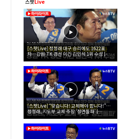
스팟
Live
[스팟Live] 정청래 대구 승리에도 1622표
차…강원·TK 경선 이긴 김민석 1위 수성 |
26.08.09 더불어민주당 당대표·최고위원 후
보 대구·경북 합동연설회
[스팟Live] “맞습니다! 교체해야 합니다!”…
정청래, 지도부 교체 주장 ‘정면돌파’ |
26.08.09 더불어민주당 당대표·최고위원 후
보 대구·경북 합동연설회