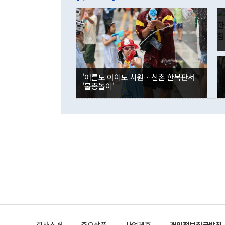
억1000만달
이 9월 러시
였던 올해 3
며 "정부 차
인의 해외투자
은 "그것은 
각각 증가했다
잘랐다. 정 
국인의 국내 
않았다는 점에
감소하며 전월
사합의 복원,
경신했다. 외
권이라는 지적
분기 말 만기
뒤 "여기 업
다. 내국인의
'어른도 아이도 시원…신촌 한복판서
부의 한 소식
다. eoyn2@
'물총놀이'
를 거쳐 결정
련 부처 장관
하고 대통령의
한 문제"라고 지적했다. 이재명 대통령이
외교 국방 등
2026.08.05 ◆시대착오적 접근, 대북 인식 오류 더욱 문제인 것은 정 장관
의 이같은 주
실과 다른 인
격히 변화하고
못하고 있다는
되뇌는 것은 
법을 호도하고
이나 미국은 
금까지의 북핵
회사소개
주요상품
사업제휴
개인정보취급방침