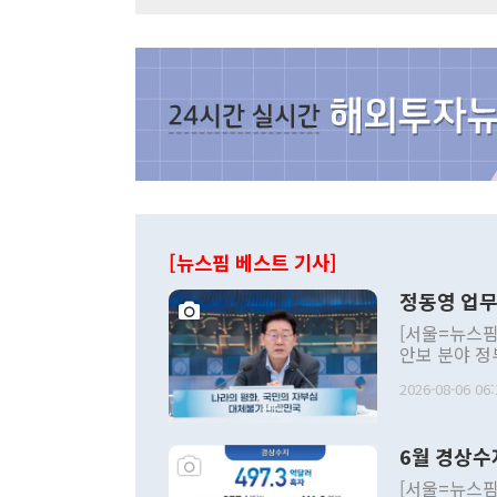
[뉴스핌 베스트 기사]
정동영 업무
[서울=뉴스핌
안보 분야 정
평화공존 발전
2026-08-06 06:
발언 중에는 
언한 것이 있
령은 공개적으
6월 경상수
주의적 희망에
관의 대북 정
[서울=뉴스핌