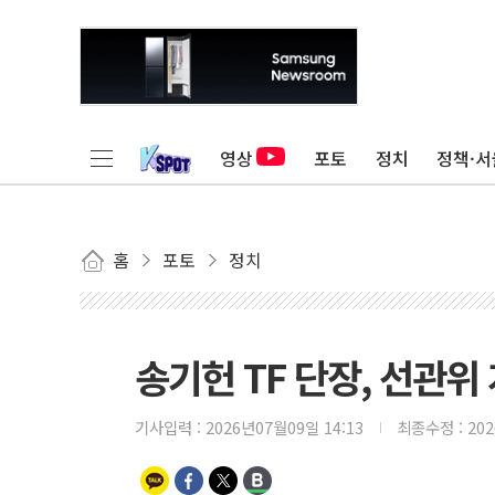
영상
포토
정치
정책·서
홈
포토
정치
송기헌 TF 단장, 선관위
기사입력 :
2026년07월09일 14:13
최종수정 :
20