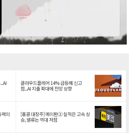
Mute
.AI
클라우드플레어 14% 급등해 신고
점...AI 지출 확대에 전망 상향
 동력의
[홍콩 대장주] 메이퇀② 실적은 고속 상
승, 밸류는 역대 저점