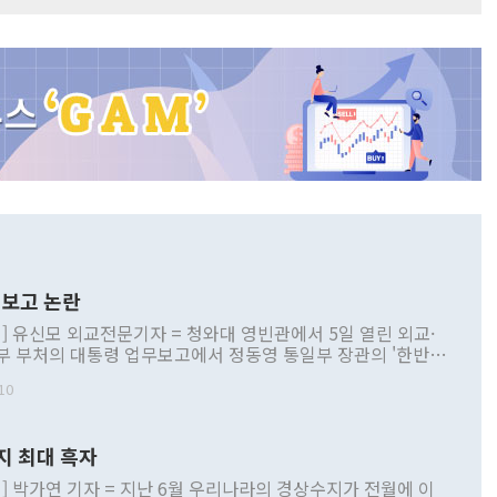
보고 논란
] 유신모 외교전문기자 = 청와대 영빈관에서 5일 열린 외교·
부 부처의 대통령 업무보고에서 정동영 통일부 장관의 '한반도
 구상'과 업무보고 발언이 논란을 빚고 있다. 이날 정 장관의
10
정부 내 조율을 거치지 않은 사안을 정책으로 추진하겠다고 공
는가 하면 사실 관계에 맞지 않은 설명도 있었다. 이재명 대통
로 신중을 기해 달라고 경고했고, 조현 외교부 장관은 '이상
지 최대 흑자
 근거한 비현실적 구상'이라는 비판을 내놨다. 그동안 정 장
책 관련 발언이 물의를 빚은 적은 여러 번 있지만 대통령과 유
] 박가연 기자 = 지난 6월 우리나라의 경상수지가 전월에 이