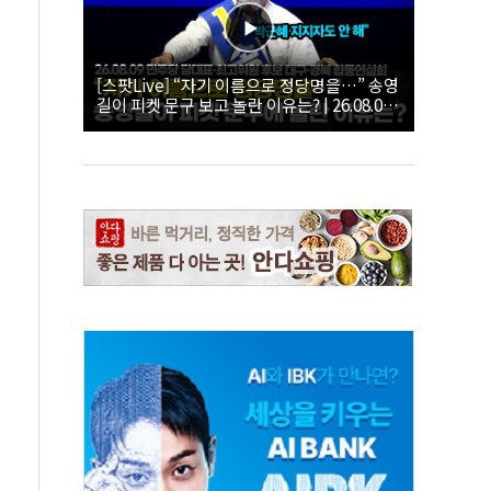
[스팟Live] “자기 이름으로 정당명을…” 송영
길이 피켓 문구 보고 놀란 이유는? | 26.08.09
더불어민주당 당대표·최고위원 후보 대구·경
북 합동연설회