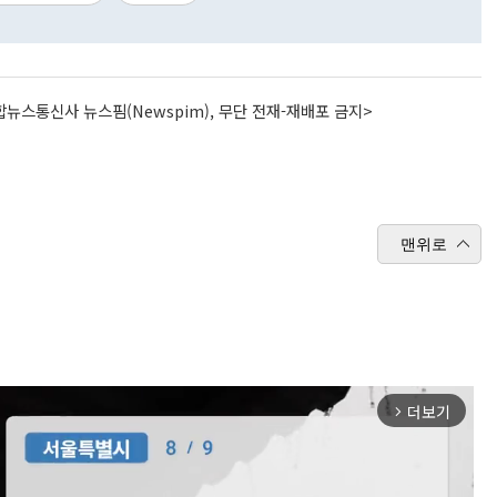
뉴스통신사 뉴스핌(Newspim), 무단 전재-재배포 금지>
맨위로
더보기
arrow_forward_ios