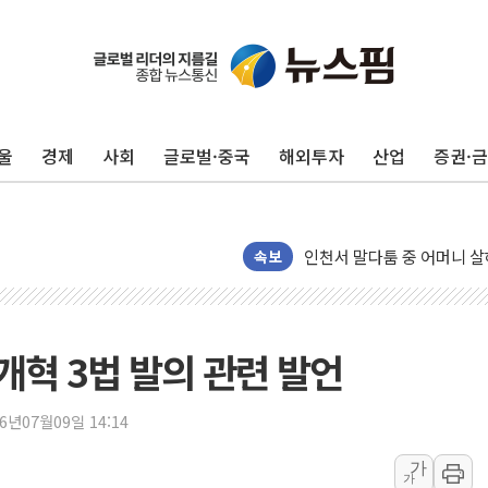
평택 진위면 공장서 질식사
포항 블루밸리 국가산단에 '
상주 낙동강 선착장 하류서 50
울
경제
사회
글로벌·중국
해외투자
산업
증권·
[종합] 김민석, 정청래에 누적 1
민주당 경북도당위원장에 오중
인천서 말다툼 중 어머니 살
속보
김민석, 강원·대구·경북 경선서
[속보] 민주, 강원·대구·경북 
[속보] 민주, 경북 경선 결과 
 개혁 3법 발의 관련 발언
[속보] 민주, 대구 경선 결과 
[속보] 민주, 강원 경선 결과 
26년07월09일 14:14
정재헌 CEO, SKT 장기고
최태원, 노소영에 9440억
가
가
하나금융, 명동 소상공인에 