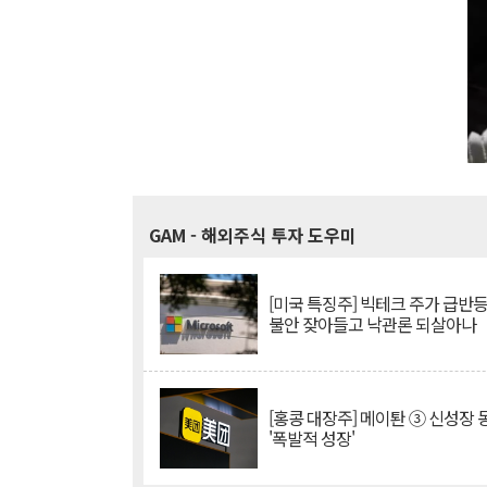
GAM
- 해외주식 투자 도우미
[미국 특징주] 빅테크 주가 급반등..
불안 잦아들고 낙관론 되살아나
[홍콩 대장주] 메이퇀 ③ 신성장
'폭발적 성장'