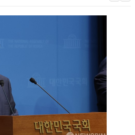
인천시 광복절 현수막 '태
병무청, 보충역 전면 손질…
홈플러스發 대형마트 판매,
윤준병·이해민 의원, '정부
'호우·산사태 주의보' 울진 
여야, 황희 '버스 하우스' 공