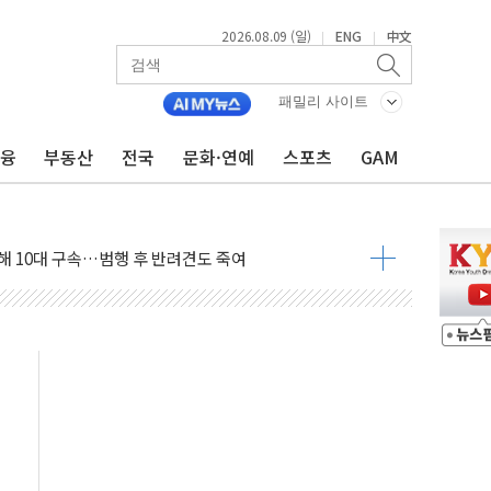
2026.08.09 (일)
ENG
中文
|
|
고 발생…작업자 1명 숨져
철강 AI융합실증센터' 들어선다
패밀리 사이트
대 숨진 채 발견...경찰, 조사 중
금융
부동산
전국
문화·연예
스포츠
GAM
.48%p 차 선두 유지...金 46.01% vs 鄭 44.53%
기 당선...합산득표율 68.63%
해 10대 구속…범행 후 반려견도 죽여
 정청래에 승리…金 48.54% vs 鄭 44.40%
경선 결과...김민석 48.54% 정청래 44.40%
발표...김민석 47.37% 정청래 45.71% 송영길 6.92%
발표...정청래 47.82% 김민석 46.35% 송영길 5.83%
발표...김민석 50.30% 정청래 41.94% 송영길 7.76%
객 400명 맞이…"마음 잇는 시간 되길"
 지급 확정되나…재상고 앞두고 막판 셈법
'행복상자' 전달