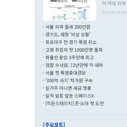
관 부처 장관
어 역대 최대
관의 무리한 
출 호조로 월
다. [정동영 통일부 장관이 지난달 23일 오후 서울 종로구 정부서울청사에
2026-08-06 08:
료=한국은행] 한국은행이 6일 발표한 '2026년 6월 국제수지(잠정)'에
서 취임 1주년 
면 지난 6월
부 장관 권한
1000만달러
서울 외곽 월세 200만원
발전 구상'을
이에 따라 올
적 갈등 해결
경기도, 재정 '비상 상황'
했다. 경상수
결과 혐오의 
9000만달러
프로야구 전 경기 폭염 취소
년간의 CVI
지 기준 상품
고령 취업자 첫 1000만명 돌파
무너졌다고도 
며 월간 기준
현실을 바꾸는
달러로 38.
화물선 운임 3주만에 최고
를 평화 체제
196.9% 급
검찰 수사권, 72년만에 막 내려
함께 4자 대
수출은 160
지만 이 대통
서울 첫 폭염중대경보
(18.6%) 
화공존 정책이
했다. 통관 기
'300억 사기' 차가원 구속
다"고 지적했
(16.4%)
투리가 잡혀 
실거주 아니면 세금 껑충
월(-10억9
쁜 상황이 초
증가와 유류할
실적 발표 앞둔 스페이스X
9·19 군사
기록했지만 
[히든스테이지] 즌·오아 첫 도전
"우리의 선의
로 전환됐다.
으로 약간의 의문
를 기록해 전
관은 업무보고
는 배당수입
주의에 근거한
줄면서 25억
[주요포토]
라며 "여러분