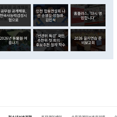
러 증가해 월간 기준 역대 최대 증가 폭을 기록했다. 종전 최대
아 블라디보스토크에서 열리는 '동방경제포럼(EEF)'을 언급하
월(369억9000만달러)을 넘어선 것이다. 직접투자에서는 내국
원에서 (참석을) 검토하고 있다"고 발언한 데 대해서도 조 장관
가 80억1000만달러, 외국인의 국내투자가 46억3000만달러
공무원 공개채용,
인천 합동연설회 나
외교부의 몫"이라며 "아직 거기까지 진도가 나가지 않았다"고
홈플러스, '다시 영
. 증권투자에서는 외국인의 국내 주식 매도세가 이어졌다. 외
한국사능력검정시
선 송영길·정청래·
업합니다'
장관이 이날 소개한 대북 구상과 설명은 정부 내 조율을 거치지
주식 투자는 차익실현 매도 등의 영향으로 316억1000만달러
험으로
김민석
서 문제가 있다. 특히 주적 표현 대체와 국호 사용, 9·19 군
(-310억5000만달러)에 이어 역대 최대 순매도 기록을 다시
 4자회담 추진 등은 통일부 장관이 결정할 사안이 아니어서 월
국인의 국내 채권투자는 세계국채지수(WGBI) 자금 유입에도
이 나오고 있다. 이 대통령은 정 장관의 업무보고를 듣고 난
도래 영향으로 증가 폭이 줄어든 52억9000만달러를 기록했
'선관위 특검' 국민
무보고에 발표했다고 승인난 건 아니다"라고 재차 확인했다. 정
2026년 동물원 여
2026 을지연습 준
 해외 증권투자는 주식을 중심으로 35억6000만달러 증가했
추천위 첫 회의…
름나기
비보고회
통은 "정 장관의 발언 내용은 대부분 국가안전보장회의(NSC)
newspim.com
후보추천 절차 착수
된 사안이 아닌 정 장관의 개인적 생각에 가깝다"며 "안보 관
이 정부의 공식 정책이 아닌 사안을 추진하겠다고 업무보고를
 면전에서 '국군통수권자가 나서야 한다'고 주장한 것은 심각
 5일 청와대 영빈관에서 열린 통일
 외교 안보 부처 업무보고에서 발언하고 있다. [사진=청와대]
장이 현 시점에서 이미 참고가 될 수 없는 과거의 경험 또는 사
식에 기반하고 있다는 것이다. 정 장관이 주장하는 구상은 급
 있는 북한의 전략과 한반도 및 국제 정세를 전혀 반영하지
 비판이 제기되고 있다. 정 장관이 "흘러간 선(先)비핵화만
현실을 바꾸지 못한다"고 언급한 것은 지금까지의 대북 접근
 있다. 북핵 위기 발발 이후 지금까지 모든 핵 협상에서 한국
북한에 선비핵화를 공식적으로 요구한 적이 없기 때문이다. 지
 협상은 북한의 비핵화 조치에 한·미가 상응하는 대가를 제
청소년보호정책
독자권익센터
수용자권익보호위원회