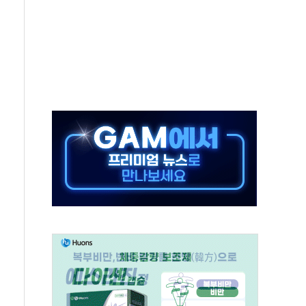
어선 구조
무해한 표면 부식 물질"
분만에 진화...외국인 노동자 숨져
즌2
축 피해 최소화 '총력 대응'
유입에도 박스권…美 암호화폐 법안 처리 여부도 변수