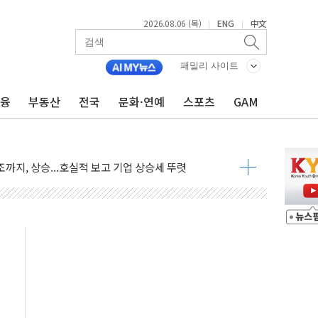
2026.08.06 (목)
ENG
中文
|
|
·아이온큐·도어대시↑ VS 샌디스크·피그마·앱러빈↓
 반대…상법·자본시장법 개정 논의"
패밀리 사이트
 차익실현 속 혼조세...웨스턴디지털·샌디스크↓
금융
부동산
전국
문화·연예
스포츠
GAM
에 긴급 안보 점검회의
호르무즈 재개방 기대에 강세
조까지, 상승...호실적 보고 기업 상승세 뚜렷
인 '사파리' 공격… 시민들 공포감 극대화 전략
' 임시 주총 기대감에 홀로 상한가…마진 잔액은 사상 최고
버리지 위험수위…숨은 차입이 더 큰 변수"
대응 1단계 진압 중
야, 경쟁상대 中과 비교해야"
하는 '선봉'의 대민 봉사
미사일 1발 발사… 올해 10번째·42일 만 도발
 새 안보 위기… 반군·마약카르텔이 습득해 전투 활용