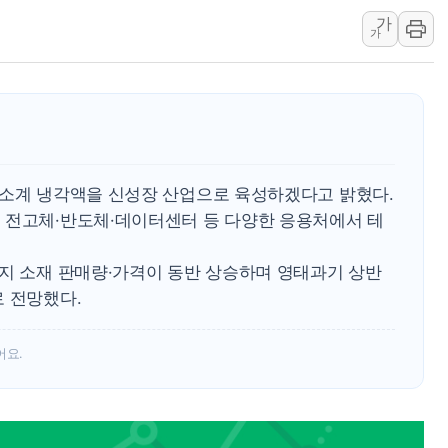
가
동해해경, 독도 해상서 부유물 감긴 
가
주한미군 "오산기지 누출, 백린 아닌 
구미 폐염산처리업체서 불 2시간30여
해군과 함께하는 '불금전파, 송정' 시
강원도 폭염특보 11일째…온열질환·가
[코인 시황] 비트코인, ETF 자금 
불소계 냉각액을 신성장 산업으로 육성하겠다고 밝혔다.
 전고체·반도체·데이터센터 등 다양한 응용처에서 테
전지 소재 판매량·가격이 동반 상승하며 영태과기 상반
로 전망했다.
어요.