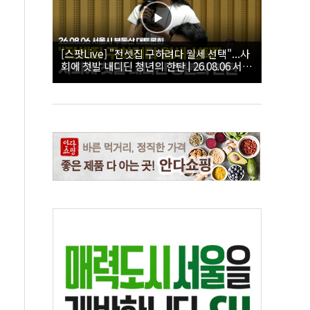
[스팟Live] "전셋집 구하려다 월세 선택"...사
회에 첫발 내디딘 청년의 한탄 | 26.08.06 서울
시 부동산 대토론회