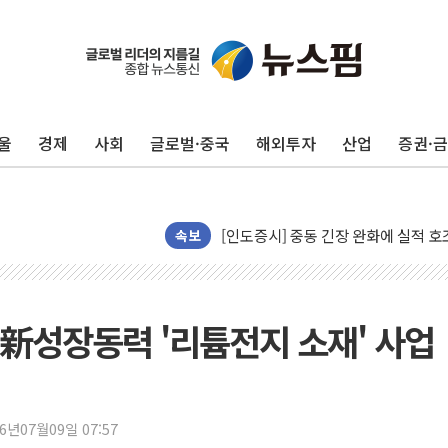
뉴욕증시 개장 전 특징주...모더나
김정관 장관 "영업이익 N% 성과급
뉴욕증시 프리뷰, 미 주가선물 AI주
울
경제
사회
글로벌·중국
해외투자
산업
증권·
청와대, 북한 단거리 탄도미사일 발사
금값 7주 만에 최고…美 고용 둔화·
[인도증시] 중동 긴장 완화에 실적 호
러, 1인칭시점 드론으로 우크라 민간
속보
[베트남 증시] 지수 하락 속 'DGC
'월가의 황제' 다이먼 "금융시장 레
양주 섬유염색공장서 화재 1명 중상…
 新성장동력 '리튬전지 소재' 사업
김정관 산업부 장관 "주 52시간 손봐
해군 1함대 창설 80주년…지역과 함께
[3보] 북, 원산서 동해로 단거리 탄도
26년07월09일 07:57
우크라 드론 전술, 중남미 콜롬비아에