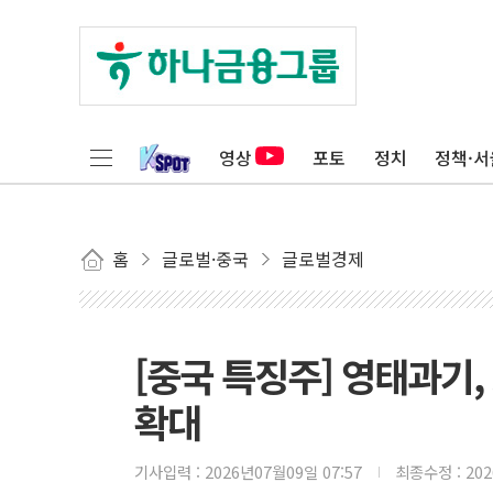
영상
포토
정치
정책·서
홈
글로벌·중국
글로벌경제
[중국 특징주] 영태과기,
확대
기사입력 :
2026년07월09일 07:57
최종수정 :
20