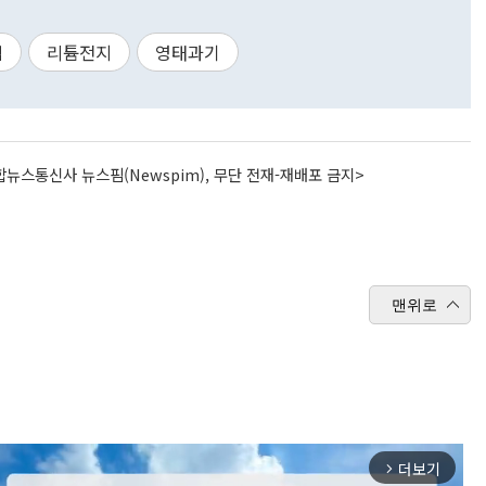
액
리튬전지
영태과기
뉴스통신사 뉴스핌(Newspim), 무단 전재-재배포 금지>
맨위로
더보기
arrow_forward_ios