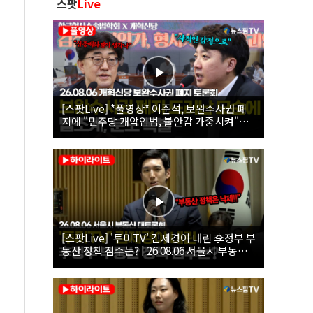
스팟
Live
[스팟Live] *풀영상* 이준석, 보완수사권 폐
지에 "민주당 개악입법, 불안감 가중시켜"｜
26.08.06 개혁신당 보완수사권 폐지 토론회
[스팟Live] '투미TV' 김제경이 내린 李정부 부
동산 정책 점수는? | 26.08.06 서울시 부동산
대토론회