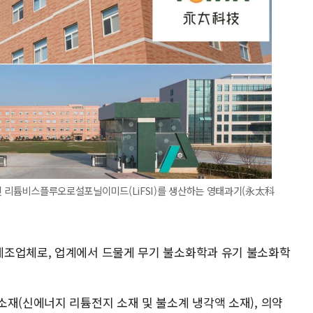
인 리튬비스플루오로설포닐이미드(LiFSI)를 생산하는 영태과기(永太科
제조업체로, 업계에서 드물게 무기 불소화학과 유기 불소화학
소재(신에너지 리튬전지 소재 및 불소계 냉각액 소재), 의약