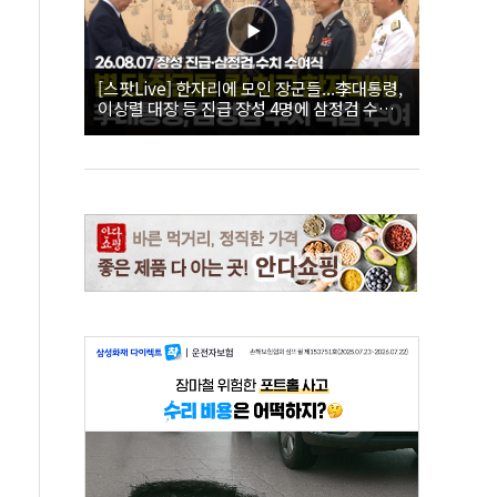
[스팟Live] 한자리에 모인 장군들...李대통령,
이상렬 대장 등 진급 장성 4명에 삼정검 수치
직접 수여｜26.08.07 장성 진급·삼정검 수치
수여식