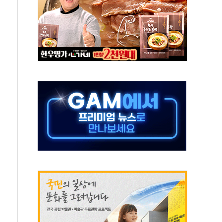
 끝까지 찾겠다"
중 완화 전환점"
적 공급 확대·속도전 총력"
 급등