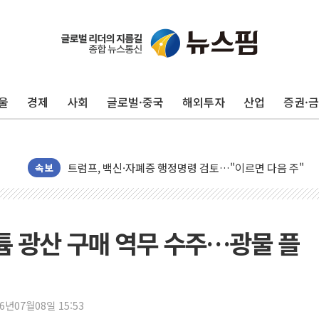
뉴욕증시, 고용 쇼크에 금리 인상 우려 후퇴…S&P500 
트럼프, 쿡 연준 이사 해임 재추진…"26일까지 의혹 소명"
유럽증시, 美 고용 예상 밖 부진에 연준 금리 인상 가능성 
울
경제
사회
글로벌·중국
해외투자
산업
증권·
미 연준 매파 기세 꺾이나…고용 감소에 9월 동결 전망 우
[종합] 이슬람 수니파 3국, '공동방위협정' 체결… 이스라
트럼프, 백신·자폐증 행정명령 검토…"이르면 다음 주"
美 항소법원, 백악관 무도회장 공사 중단 명령…트럼프 제
속보
이란 핵심 원유 수출항 '하르그섬', 최근 1주일 이상 '올스
美 고용 쇼크에 엔화 장중 급등…시장은 "또 개입했나" 촉
[AI MY 뉴스] 뉴욕 반도체주 프리뷰...美 고용 쇼크에 반도
리튬 광산 구매 역무 수주…광물 플
뉴욕증시 프리뷰, 美 고용 쇼크에 금리 인상 우려 후퇴…나
[종합] 美 7월 고용 2만3000명 감소 '쇼크'…9월 금리 인
[사진] 이슬람 수니파 3개국, 공동방위협정 체결
26년07월08일 15:53
뉴욕증시 개장 전 특징주...아틀라시안·클라우드플레어