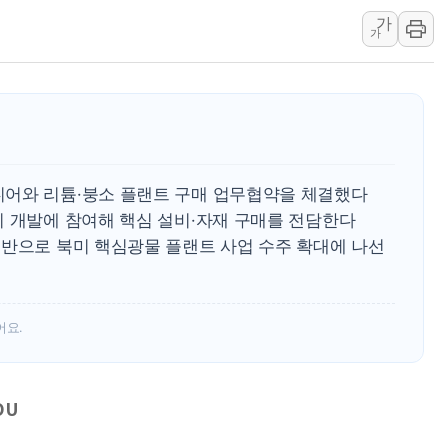
가
보훈부, 미 DPAA와 MOU… "6·25 미군 실종자 7359명
가
트럼프 "금리 내려야"…파월 때와 달리 워시엔 톤 낮춰
특정 정치인 측근 포항시 정책특보 내정설...포항시 '시끌'
李 "해남 태양광, 대한민국 다음 100년 밑거름…수도권 집
李 대통령, '6시간 마라톤 부동산 2차 회의' 주재… "전폭
트럼프, 中 겨냥 폴리실리콘 관세 15% 부과…美 태양광주
어와 리튬·붕소 플랜트 구매 업무협약을 체결했다
지 개발에 참여해 핵심 설비·자재 구매를 전담한다
기반으로 북미 핵심광물 플랜트 사업 수주 확대에 나선
어요.
OU