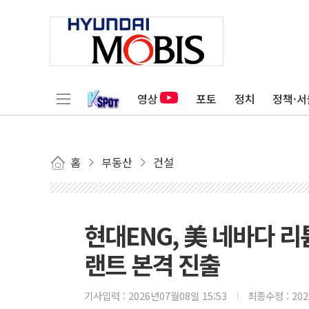
영상
포토
정치
정책·서
홈
부동산
건설
현대ENG, 美 네바다 
랜트 본격 진출
기사입력 :
2026년07월08일 15:53
최종수정 :
20