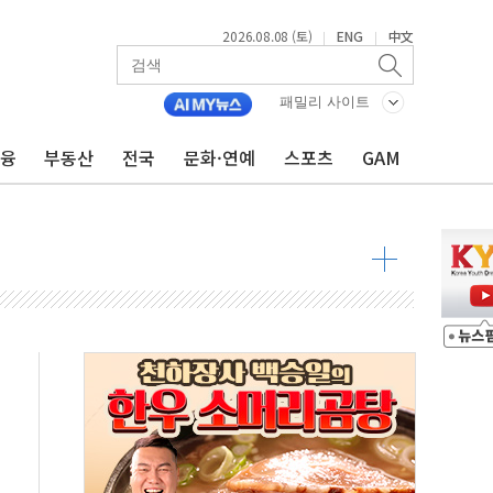
2026.08.08 (토)
ENG
中文
|
|
최고치
 요구
패밀리 사이트
낮아지며 상승… STOXX 600 지수는 나흘 연속 최고치
금융
부동산
전국
문화·연예
스포츠
GAM
세
엘·이란 위협에 맞설 자체 억지력 강화
동
톱'… 美 해상봉쇄 영향
각
체주 '활짝'
스닥 선물 1%대 상승
상 기대 후퇴
·태양광주↑ VS 트레이드데스크·웬디스↓