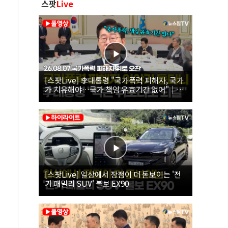
스팟
Live
[스팟Live] 李대통령 "국가폭력 피해자, 국가
가 치유해야…국가 책임 유효기간 없어"｜
26.08.07 국가폭력 피해자 위로 오찬
[스팟Live] 일상에서 장점이 더 돋보이는 '전
기 패밀리 SUV' 볼보 EX90