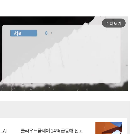
더보기
arrow_forward_ios
Mute
.AI
클라우드플레어 14% 급등해 신고