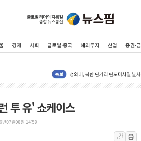
울
경제
사회
글로벌·중국
해외투자
산업
증권·
김정관 장관 "영업이익 N% 성과급
뉴욕증시 프리뷰, 미 주가선물 AI주
청와대, 북한 단거리 탄도미사일 발사
속보
금값 7주 만에 최고…美 고용 둔화·
[인도증시] 중동 긴장 완화에 실적 호
러, 1인칭시점 드론으로 우크라 민간
런 투 유' 쇼케이스
[베트남 증시] 지수 하락 속 'DGC
'월가의 황제' 다이먼 "금융시장 레
26년07월08일 14:59
양주 섬유염색공장서 화재 1명 중상…
가
김정관 산업부 장관 "주 52시간 손봐
가