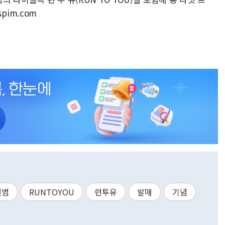
spim.com
앨범
RUNTOYOU
런투유
발매
기념