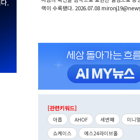
랙이 수록됐다. 2026.07.08 mironj19@new
[관련키워드]
아홉
AHOF
세번째
미니
쇼케이스
예스24라이브홀