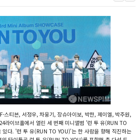
해군 1함대 창설 80주년…지역과 함께
[3보] 북, 원산서 동해로 단거리 탄도
우크라 드론 전술, 중남미 콜롬비아에
동해해경, 독도 해상서 부유물 감긴 
주한미군 "오산기지 누출, 백린 아닌 
구미 폐염산처리업체서 불 2시간30여
해군과 함께하는 '불금전파, 송정' 시
강원도 폭염특보 11일째…온열질환·가
[코인 시황] 비트코인, ETF 자금 
[르포] 39도 폭염 속 잠실 개표소 시위
F·스티븐, 서정우, 차웅기, 장슈아이보, 박한, 제이엘, 박주원,
24라이브홀에서 열린 세 번째 미니앨범 '런 투 유(RUN TO
있다. '런 투 유(RUN TO YOU)'는 한 사람을 향해 직진하는
타이틀곡 런 투 유(RUN TO YOU)를 포함해 총 다섯 트