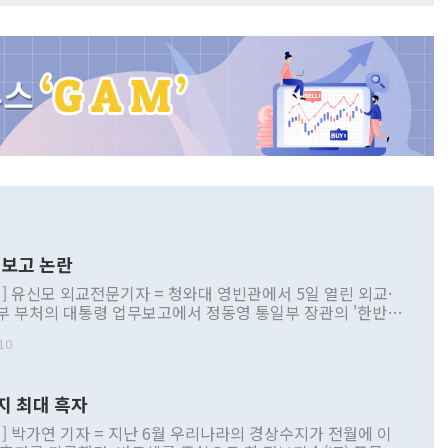
보고 논란
] 유신모 외교전문기자 = 청와대 영빈관에서 5일 열린 외교·
부 부처의 대통령 업무보고에서 정동영 통일부 장관의 '한반도
 구상'과 업무보고 발언이 논란을 빚고 있다. 이날 정 장관의
10
정부 내 조율을 거치지 않은 사안을 정책으로 추진하겠다고 공
는가 하면 사실 관계에 맞지 않은 설명도 있었다. 이재명 대통
로 신중을 기해 달라고 경고했고, 조현 외교부 장관은 '이상
지 최대 흑자
 근거한 비현실적 구상'이라는 비판을 내놨다. 그동안 정 장
책 관련 발언이 물의를 빚은 적은 여러 번 있지만 대통령과 유
] 박가연 기자 = 지난 6월 우리나라의 경상수지가 전월에 이
이 공개적으로 부정적 입장을 표명한 것은 이례적이다. 정 장