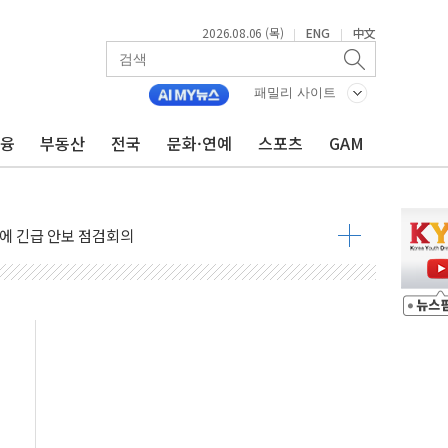
2026.08.06 (목)
ENG
中文
|
|
패밀리 사이트
금융
부동산
전국
문화·연예
스포츠
GAM
 반대…상법·자본시장법 개정 논의"
 차익실현 속 혼조세...웨스턴디지털·샌디스크↓
에 긴급 안보 점검회의
호르무즈 재개방 기대에 강세
조까지, 상승...호실적 보고 기업 상승세 뚜렷
인 '사파리' 공격… 시민들 공포감 극대화 전략
' 임시 주총 기대감에 홀로 상한가…마진 잔액은 사상 최고
버리지 위험수위…숨은 차입이 더 큰 변수"
대응 1단계 진압 중
야, 경쟁상대 中과 비교해야"