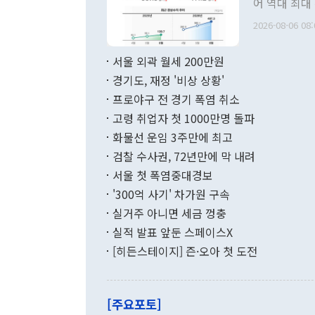
어 역대 최대
관의 무리한 
출 호조로 월
다. [정동영 통일부 장관이 지난달 23일 오후 서울 종로구 정부서울청사에
2026-08-06 08:
료=한국은행] 한국은행이 6일 발표한 '2026년 6월 국제수지(잠정)'에
서 취임 1주년 
면 지난 6월
부 장관 권한
1000만달러
서울 외곽 월세 200만원
발전 구상'을
이에 따라 올
적 갈등 해결
경기도, 재정 '비상 상황'
했다. 경상수
결과 혐오의 
9000만달러
프로야구 전 경기 폭염 취소
년간의 CVI
지 기준 상품
고령 취업자 첫 1000만명 돌파
무너졌다고도 
며 월간 기준
현실을 바꾸는
달러로 38.
화물선 운임 3주만에 최고
를 평화 체제
196.9% 급
검찰 수사권, 72년만에 막 내려
함께 4자 대
수출은 160
지만 이 대통
서울 첫 폭염중대경보
(18.6%) 
화공존 정책이
했다. 통관 기
'300억 사기' 차가원 구속
다"고 지적했
(16.4%)
투리가 잡혀 
실거주 아니면 세금 껑충
월(-10억9
쁜 상황이 초
증가와 유류할
실적 발표 앞둔 스페이스X
9·19 군사
기록했지만 
[히든스테이지] 즌·오아 첫 도전
"우리의 선의
로 전환됐다.
으로 약간의 의문
를 기록해 전
관은 업무보고
는 배당수입
주의에 근거한
줄면서 25억
[주요포토]
라며 "여러분
억1000만달