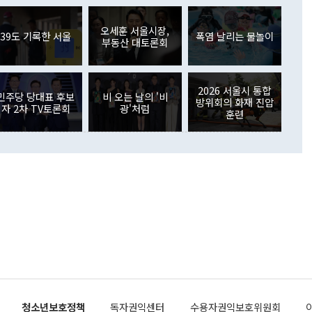
아 블라디보스토크에서 열리는 '동방경제포럼(EEF)'을 언급하
월(369억9000만달러)을 넘어선 것이다. 직접투자에서는 내국
원에서 (참석을) 검토하고 있다"고 발언한 데 대해서도 조 장관
가 80억1000만달러, 외국인의 국내투자가 46억3000만달러
외교부의 몫"이라며 "아직 거기까지 진도가 나가지 않았다"고
오세훈 서울시장,
. 증권투자에서는 외국인의 국내 주식 매도세가 이어졌다. 외
39도 기록한 서울
폭염 날리는 물놀이
부동산 대토론회
장관이 이날 소개한 대북 구상과 설명은 정부 내 조율을 거치지
주식 투자는 차익실현 매도 등의 영향으로 316억1000만달러
서 문제가 있다. 특히 주적 표현 대체와 국호 사용, 9·19 군
(-310억5000만달러)에 이어 역대 최대 순매도 기록을 다시
 4자회담 추진 등은 통일부 장관이 결정할 사안이 아니어서 월
국인의 국내 채권투자는 세계국채지수(WGBI) 자금 유입에도
이 나오고 있다. 이 대통령은 정 장관의 업무보고를 듣고 난
도래 영향으로 증가 폭이 줄어든 52억9000만달러를 기록했
2026 서울시 통합
무보고에 발표했다고 승인난 건 아니다"라고 재차 확인했다. 정
민주당 당대표 후보
비 오는 날의 '비
 해외 증권투자는 주식을 중심으로 35억6000만달러 증가했
방위회의 화재 진압
자 2차 TV토론회
광'처럼
통은 "정 장관의 발언 내용은 대부분 국가안전보장회의(NSC)
newspim.com
훈련
된 사안이 아닌 정 장관의 개인적 생각에 가깝다"며 "안보 관
이 정부의 공식 정책이 아닌 사안을 추진하겠다고 업무보고를
 면전에서 '국군통수권자가 나서야 한다'고 주장한 것은 심각
 5일 청와대 영빈관에서 열린 통일
 외교 안보 부처 업무보고에서 발언하고 있다. [사진=청와대]
장이 현 시점에서 이미 참고가 될 수 없는 과거의 경험 또는 사
식에 기반하고 있다는 것이다. 정 장관이 주장하는 구상은 급
 있는 북한의 전략과 한반도 및 국제 정세를 전혀 반영하지
 비판이 제기되고 있다. 정 장관이 "흘러간 선(先)비핵화만
현실을 바꾸지 못한다"고 언급한 것은 지금까지의 대북 접근
 있다. 북핵 위기 발발 이후 지금까지 모든 핵 협상에서 한국
북한에 선비핵화를 공식적으로 요구한 적이 없기 때문이다. 지
 협상은 북한의 비핵화 조치에 한·미가 상응하는 대가를 제
로 이뤄졌다. 1994년 북·미 제네바 기본합의는 핵시설 동결
청소년보호정책
독자권익센터
수용자권익보호위원회