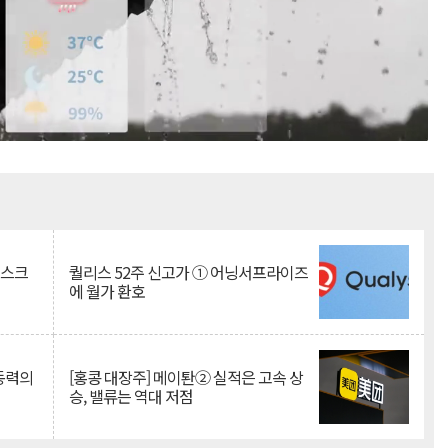
Mute
리스크
퀄리스 52주 신고가 ① 어닝서프라이즈
에 월가 환호
 동력의
[홍콩 대장주] 메이퇀② 실적은 고속 상
승, 밸류는 역대 저점