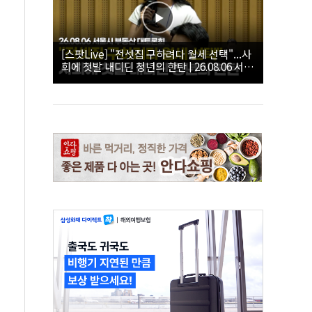
[스팟Live] "전셋집 구하려다 월세 선택"...사
회에 첫발 내디딘 청년의 한탄 | 26.08.06 서울
시 부동산 대토론회