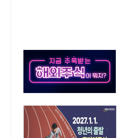
하는 '선봉'의 대민 봉사
미사일 1발 발사… 올해 10번째·42일 만 도발
 새 안보 위기… 반군·마약카르텔이 습득해 전투 활용
어선 구조
무해한 표면 부식 물질"
분만에 진화...외국인 노동자 숨져
즌2
축 피해 최소화 '총력 대응'
유입에도 박스권…美 암호화폐 법안 처리 여부도 변수
 '62일째'..."대부분 여기서 상주"