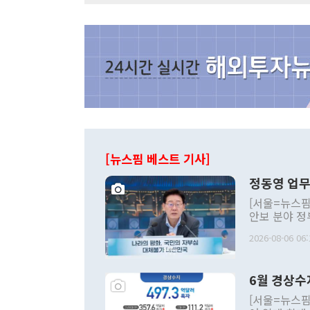
[뉴스핌 베스트 기사]
정동영 업무
[서울=뉴스핌
안보 분야 정
평화공존 발전
2026-08-06 06:
발언 중에는 
언한 것이 있
령은 공개적으
6월 경상수
주의적 희망에
관의 대북 정
[서울=뉴스핌
관 부처 장관