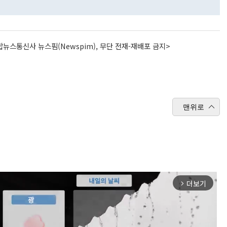
뉴스통신사 뉴스핌(Newspim), 무단 전재-재배포 금지>
맨위로
더보기
arrow_forward_ios