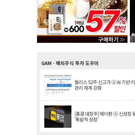
GAM
- 해외주식 투자 도우미
퀄리스 52주 신고가 ② AI 기반 
관리 체계 강화
[홍콩 대장주] 메이퇀 ③ 신성장
'폭발적 성장'