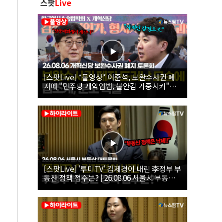
스팟
Live
[스팟Live] *풀영상* 이준석, 보완수사권 폐
지에 "민주당 개악입법, 불안감 가중시켜"｜
26.08.06 개혁신당 보완수사권 폐지 토론회
[스팟Live] '투미TV' 김제경이 내린 李정부 부
동산 정책 점수는? | 26.08.06 서울시 부동산
대토론회