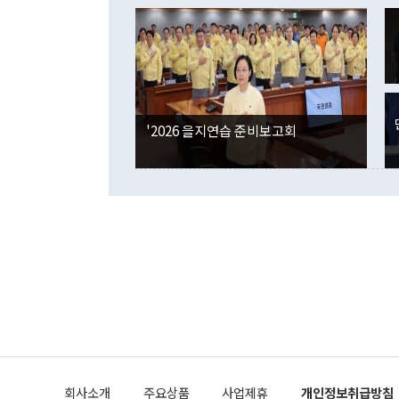
이 9월 러시
였던 올해 3
며 "정부 차
인의 해외투자
은 "그것은 
각각 증가했다
잘랐다. 정 
국인의 국내 
않았다는 점에
감소하며 전월
사합의 복원,
경신했다. 외
권이라는 지적
분기 말 만기
뒤 "여기 업
다. 내국인의
'2026 을지연습 준비보고회
부의 한 소식
다. eoyn2@
를 거쳐 결정
련 부처 장관
하고 대통령의
한 문제"라고 지적했다. 이재명 대통령이
외교 국방 등
2026.08.05 ◆시대착오적 접근, 대북 인식 오류 더욱 문제인 것은 정 장관
의 이같은 주
실과 다른 인
격히 변화하고
못하고 있다는
되뇌는 것은 
법을 호도하고
이나 미국은 
금까지의 북핵
회사소개
주요상품
사업제휴
개인정보취급방침
공하는 방식으