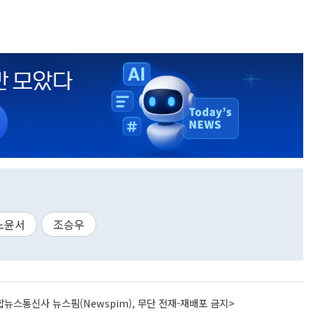
노윤서
조승우
뉴스통신사 뉴스핌(Newspim), 무단 전재-재배포 금지>