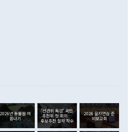
·핵 없는 한반도 등 3대 기본 방향을 제시했다. 정 장관은 "대
지 흑자를 견인한 것은 상품수지다. 6월 상품수지는 478억
언어는 멈춰야 한다"면서 주적 용어 대체를 주장했다. 지난 25
 흑자를 기록하며 전월에 이어 역대 최대를 다시 썼다. 국제수
D(완전하고 검증가능하며 되돌릴 수 없는 비핵화) 구도는 이미
수출은 1123억7000만달러로 전년 동월 대비 84.5% 증가하
했다. 또 "현 시점에서 흘러간 선(先)비핵화만 되뇌는 것은
 처음으로 1000억달러를 넘어섰다. 상품수입은 644억8000만
 데 힘이 되지 않는다"고 주장했다. 정 장관은 또 "정전 체제
6% 늘었다. 통관 기준으로는 반도체 수출이 전년 동월 대비
로 바꾸는 논의에 착수하겠다"면서 "북·미 정상회담 견인과
증했고 컴퓨터·주변기기(SSD)는 282.7% 증가했다. IT 품목
화의 동력을 확보하기 위해 최선을 다할 것"이라고 말했다. 하
.4% 늘었으며 비IT 품목도 ▲석유제품(47.5%) ▲화공품
령은 정 장관의 구상에 대부분 제동을 걸었다. 이 대통령은 "평
▲철강제품(17.9%) ▲승용차(6.1%) 등을 중심으로 18.6% 증가
 정치적으로 악용되는 측면이 있다"며 "많이 조심하셔야 한
준 수입은 ▲원자재(30.5%) ▲자본재(35.3%) ▲소비재
다. 북한을 다른 이름으로 불러야 한다는 주장에는 "표현에 꼬
가 모두 늘었다. 서비스수지는 12억9000만달러 적자를 기록해 전
정쟁으로 휘몰아 들어가면 원래 하고자 했던 데에서 오히려 나
000만달러)보다 적자 폭이 확대됐다. 여행수지는 외국인 입국자
래될 수 있다"고 경고했다. 이 대통령은 남북 신뢰 구축을 위해
증료 인상 등에 따른 출국자 감소로 4억4000만달러 흑자를
합의를 선제적으로 복원해야 한다는 정 장관의 주장에 대해서도
지식재산권사용료수지는 전월 흑자에서 4억4000만달러 적자
대로 하는 게 과연 한반도의 평화와 안정에 플러스냐, 결론적
 본원소득수지는 배당소득을 중심으로 32억7000만달러 흑자
이 들 때도 있다"며 부정적으로 반응했다. 조현 외교부 장
월(21억7000만달러)보다 흑자 폭이 확대됐다. 배당소득수지
 사후 브리핑에서 정 장관이 언급한 '4자 회담'에 대해 "이상
이 늘어난 데다 전월 분기배당에 따른 기저효과로 배당지급이
 어떤 희망이라 하더라도 그건 아직 조율되지 않은 방법"이
6000만달러 흑자를 나타냈다. 금융계정 순자산은 6월 중 467
들께서 디스카운트해 주시면 좋겠다"고 선을 그었다. 정 장관
러 증가해 월간 기준 역대 최대 증가 폭을 기록했다. 종전 최대
아 블라디보스토크에서 열리는 '동방경제포럼(EEF)'을 언급하
월(369억9000만달러)을 넘어선 것이다. 직접투자에서는 내국
원에서 (참석을) 검토하고 있다"고 발언한 데 대해서도 조 장관
가 80억1000만달러, 외국인의 국내투자가 46억3000만달러
'선관위 특검' 국민
외교부의 몫"이라며 "아직 거기까지 진도가 나가지 않았다"고
2026년 동물원 여
2026 을지연습 준
. 증권투자에서는 외국인의 국내 주식 매도세가 이어졌다. 외
추천위 첫 회의…
름나기
비보고회
장관이 이날 소개한 대북 구상과 설명은 정부 내 조율을 거치지
주식 투자는 차익실현 매도 등의 영향으로 316억1000만달러
후보추천 절차 착수
서 문제가 있다. 특히 주적 표현 대체와 국호 사용, 9·19 군
(-310억5000만달러)에 이어 역대 최대 순매도 기록을 다시
 4자회담 추진 등은 통일부 장관이 결정할 사안이 아니어서 월