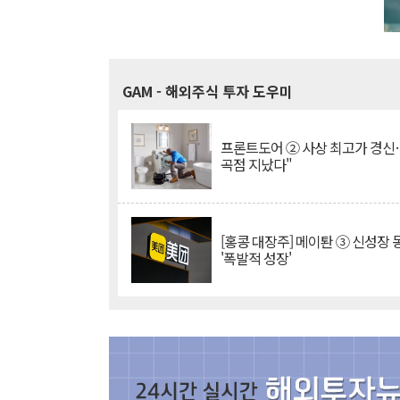
GAM
- 해외주식 투자 도우미
프론트도어 ② 사상 최고가 경신
곡점 지났다"
[홍콩 대장주] 메이퇀 ③ 신성장
'폭발적 성장'