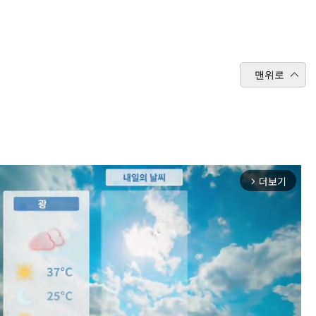
맨위로
더보기
arrow_forward_ios