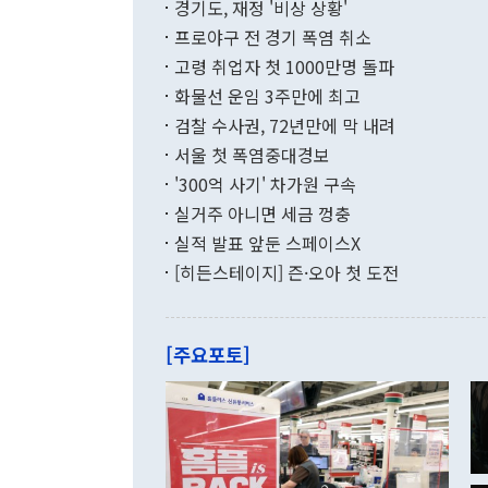
적 갈등 해결
경기도, 재정 '비상 상황'
했다. 경상수
결과 혐오의 
9000만달러
프로야구 전 경기 폭염 취소
년간의 CVI
지 기준 상품
고령 취업자 첫 1000만명 돌파
무너졌다고도 
며 월간 기준
현실을 바꾸는
달러로 38.
화물선 운임 3주만에 최고
를 평화 체제
196.9% 급
검찰 수사권, 72년만에 막 내려
함께 4자 대
수출은 160
지만 이 대통
서울 첫 폭염중대경보
(18.6%) 
화공존 정책이
했다. 통관 기
'300억 사기' 차가원 구속
다"고 지적했
(16.4%)
투리가 잡혀 
실거주 아니면 세금 껑충
월(-10억9
쁜 상황이 초
증가와 유류할
실적 발표 앞둔 스페이스X
9·19 군사
기록했지만 
[히든스테이지] 즌·오아 첫 도전
"우리의 선의
로 전환됐다.
으로 약간의 의문
를 기록해 전
관은 업무보고
는 배당수입
주의에 근거한
줄면서 25억
[주요포토]
라며 "여러분
억1000만달
이 9월 러시
였던 올해 3
며 "정부 차
인의 해외투자
은 "그것은 
각각 증가했다
잘랐다. 정 
국인의 국내 
않았다는 점에
감소하며 전월
사합의 복원,