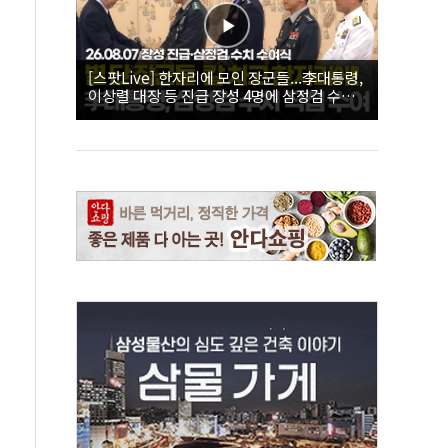
[스팟Live] 한자리에 모인 장군들...李대통령,
이상렬 대장 등 진급 장성 4명에 삼정검 수치
직접 수여｜26.08.07 장성 진급·삼정검 수치
수여식