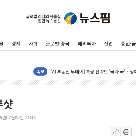
울
경제
사회
글로벌·중국
해외투자
산업
증권·
신길동 신축도 3.3㎡당 7250만원…써밋 클라
용산공원·그린벨트로 또 충돌…반복되는 국토부
[AI 부동산 투데이] 특공 전략도 '극과 극'…
[코인시황] 비트코인 6만4000달러대 횡보…고
속보
[베트남 증시] 유동성 부진 지속, 강보합 마감
'찜통더위'에 전력수요 역대 최고치 경신…한낮 
후티 반군, 예멘 정부군과 사우디 동시 공격…
투샷
42.5도 역대급 폭염…동물들도 특별식으로 여
경찰, 9월부터 '가족 사건' 못 맡는다…상피제
26년07월08일 11:46
포스코홀딩스, 포스코인터·DX 지분 일부 매각
가
가
태국 학교서 중학생 총기 난사...최소 7명 사망