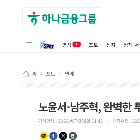
영상
포토
정치
정책·서
홈
포토
연예
노윤서-남주혁, 완벽한 
기사입력 :
2026년07월08일 11:45
최종수정 :
20