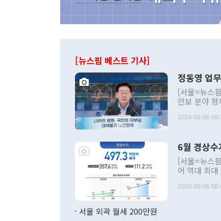
[뉴스핌 베스트 기사]
정동영 업무
[서울=뉴스핌
안보 분야 정
평화공존 발전
2026-08-06 06:
발언 중에는 
언한 것이 있
령은 공개적으
6월 경상수
주의적 희망에
관의 대북 정
[서울=뉴스핌
관 부처 장관
어 역대 최대
관의 무리한 
출 호조로 월
다. [정동영 통일부 장관이 지난달 23일 오후 서울 종로구 정부서울청사에
2026-08-06 08:
료=한국은행] 한국은행이 6일 발표한 '2026년 6월 국제수지(잠정)'에
서 취임 1주년 
면 지난 6월
부 장관 권한
1000만달러
서울 외곽 월세 200만원
발전 구상'을
이에 따라 올