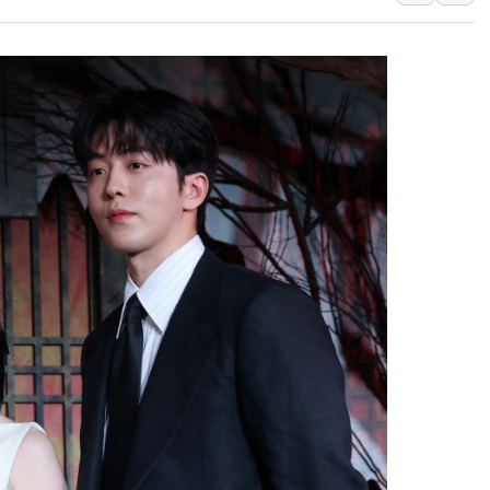
40.2도 찍은 서울 등 폭염중대경보 해제…누적
"文정부 악몽 재현 안돼"...李 부동산 세제안에
신세계사이먼 '대구 프리미엄 아울렛' 건립 '본
李대통령, 호우 피해 경북 안동·의성 특별재난
'변기 수리' 집주인에게 흉기 휘두른 30대 세
워트, 상반기 영업이익 30억원
프롬바이오, 10일 거래 재개…"재무구조 개편
NH농협생명, 농작업 중 온열질환 보장…폭염
아바코, 2분기 매출 120억원