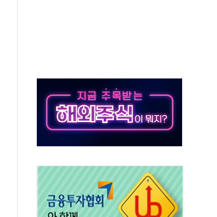
 온열질환자 2872명
 與 내부서 '총선·대선 직격탄' 우려
궤도'
지역 선포
입자…경찰, 현행범 체포
"
기 신속 보상 강화