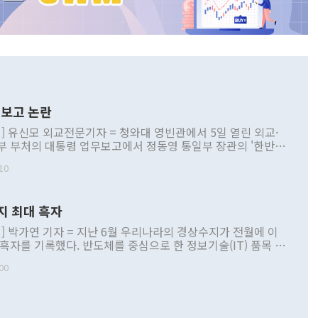
보고 논란
] 유신모 외교전문기자 = 청와대 영빈관에서 5일 열린 외교·
부 부처의 대통령 업무보고에서 정동영 통일부 장관의 '한반도
 구상'과 업무보고 발언이 논란을 빚고 있다. 이날 정 장관의
10
정부 내 조율을 거치지 않은 사안을 정책으로 추진하겠다고 공
는가 하면 사실 관계에 맞지 않은 설명도 있었다. 이재명 대통
로 신중을 기해 달라고 경고했고, 조현 외교부 장관은 '이상
지 최대 흑자
 근거한 비현실적 구상'이라는 비판을 내놨다. 그동안 정 장
책 관련 발언이 물의를 빚은 적은 여러 번 있지만 대통령과 유
] 박가연 기자 = 지난 6월 우리나라의 경상수지가 전월에 이
이 공개적으로 부정적 입장을 표명한 것은 이례적이다. 정 장
 흑자를 기록했다. 반도체를 중심으로 한 정보기술(IT) 품목 수
대북 접근법과 월권을 제어해야 한다는 목소리도 높아지고 있
간 상품수출이 처음으로 1000억달러를 넘어선 영향이다. [자
00
 따르
기자간담회를 하고 있다. [사진=통일부] 2026.07.23 ◆통일
 경상수지는 497억3000만달러 흑자로 집계됐다. 전월(386억
 넘어선 주장 정 장관은 이날 업무보고에서 '한반도 평화공존
)에 이어 두 달 연속 월간 기준 역대 최대 기록을 갈아치웠다.
 설명하면서 이재명 정부 2년차 핵심 과제로 상호 존중·평화
해 상반기 누적 경상수지 흑자는 1910억1000만달러를 기록