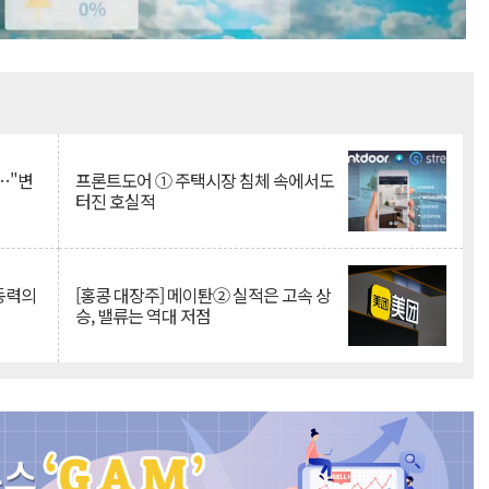
Mute
…"변
프론트도어 ① 주택시장 침체 속에서도
터진 호실적
 동력의
[홍콩 대장주] 메이퇀② 실적은 고속 상
승, 밸류는 역대 저점