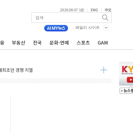
2026.08.07 (금)
ENG
中文
|
|
패밀리 사이트
금융
부동산
전국
문화·연예
스포츠
GAM
비온 59㎡ 18억원대
-서울시 '정책 엇박자'
생애최초만 경쟁 치열
래·ETF 매수에도 고유가·금리·입법 지연 '삼중 부담'
...석유·가스주 올랐지만 빈그룹이 상쇄
총수요 104.3GW 기록
 위기 고조되는 또 다른 중동 화약고
름나기 [뉴스핌 줌인]
 실시