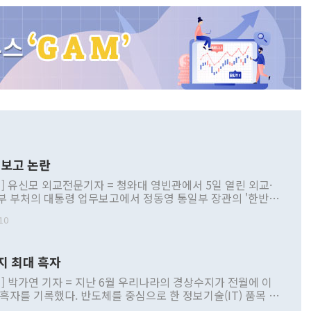
보고 논란
] 유신모 외교전문기자 = 청와대 영빈관에서 5일 열린 외교·
부 부처의 대통령 업무보고에서 정동영 통일부 장관의 '한반도
 구상'과 업무보고 발언이 논란을 빚고 있다. 이날 정 장관의
10
정부 내 조율을 거치지 않은 사안을 정책으로 추진하겠다고 공
는가 하면 사실 관계에 맞지 않은 설명도 있었다. 이재명 대통
로 신중을 기해 달라고 경고했고, 조현 외교부 장관은 '이상
지 최대 흑자
 근거한 비현실적 구상'이라는 비판을 내놨다. 그동안 정 장
책 관련 발언이 물의를 빚은 적은 여러 번 있지만 대통령과 유
] 박가연 기자 = 지난 6월 우리나라의 경상수지가 전월에 이
이 공개적으로 부정적 입장을 표명한 것은 이례적이다. 정 장
 흑자를 기록했다. 반도체를 중심으로 한 정보기술(IT) 품목 수
대북 접근법과 월권을 제어해야 한다는 목소리도 높아지고 있
간 상품수출이 처음으로 1000억달러를 넘어선 영향이다. [자