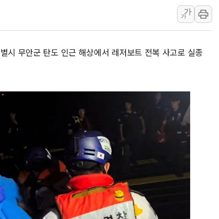
가
초등학교 앞서 '쾅'…대전 
가
중소기업계 "세제개편안 기
"전월세 대책 없고 집값만
특별시 무안군 탄도 인근 해상에서 레저보트 전복 사고로 실종
배틀그라운드 모바일 월드
청와대 "내일 부동산 점검 
케이피에프, 2분기 매출액 
국민통합위 "청년엔 기회를
레드캡투어, 2분기 영업익 
HD건설기계, 재생에너지 사
아파트에 코브라가…검찰, 