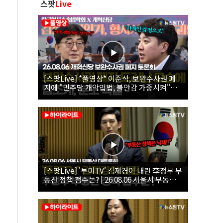
스팟
Live
[스팟Live] *풀영상* 이준석, 보완수사권 폐
지에 "민주당 개악입법, 불안감 가중시켜"｜
26.08.06 개혁신당 보완수사권 폐지 토론회
[스팟Live] '투미TV' 김제경이 내린 李정부 부
동산 정책 점수는? | 26.08.06 서울시 부동산
대토론회