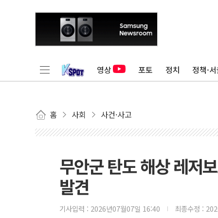
영상
포토
정치
정책·서
홈
사회
사건·사고
무안군 탄도 해상 레저보
발견
기사입력 :
2026년07월07일 16:40
최종수정 :
20