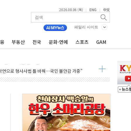
2026.08.06 (목)
ENG
中文
|
|
패밀리 사이트
금융
부동산
전국
문화·연예
스포츠
GAM
에 폭염 절정…서울 한낮 39도
서 불…30여분 만에 진화
' 악연으로 형사사법 틀 바꿔…국민 불안감 가중"
260억원…전년 比 21.2%↑
은 영광…지역펀드 9·10호 확정
상 발사체 발사
상반기 영업이익 2조 돌파
AI 자율비행 기술로 글로벌 방산 시장 공략"
파
제한, 형평성·여론 고려해야…충분한 사회적 논의 주문"