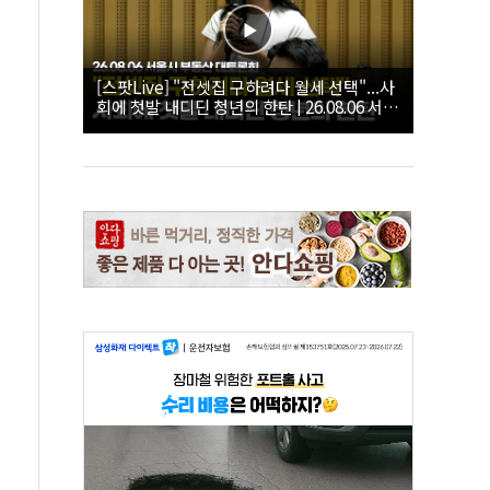
[스팟Live] "전셋집 구하려다 월세 선택"...사
회에 첫발 내디딘 청년의 한탄 | 26.08.06 서울
시 부동산 대토론회