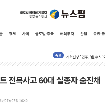
울
경제
사회
글로벌·중국
해외투자
산업
증권·
[내일날씨] 절기상 '입추'
제천 바이오밸리 공장 옥상
개혁신당 "민주, '盧 수사
속보
CJ온스타일, 2분기 영업익 
AI 연산은 포항, 전력 저장
[속보] 북, 동해상으로 미
트 전복사고 60대 실종자 숨진채
한국투자증권, 국내 최초 
[IPO] 니어스랩 "피지컬 
한패스, 월 송금 60만건 돌
26년07월07일 16:40
李대통령 "청소년 SNS 