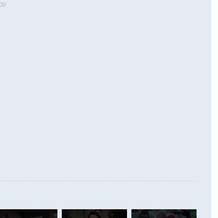
00
 따르
기자간담회를 하고 있다. [사진=통일부] 2026.07.23 ◆통일
 경상수지는 497억3000만달러 흑자로 집계됐다. 전월(386억
 넘어선 주장 정 장관은 이날 업무보고에서 '한반도 평화공존
)에 이어 두 달 연속 월간 기준 역대 최대 기록을 갈아치웠다.
 설명하면서 이재명 정부 2년차 핵심 과제로 상호 존중·평화
해 상반기 누적 경상수지 흑자는 1910억1000만달러를 기록
·핵 없는 한반도 등 3대 기본 방향을 제시했다. 정 장관은 "대
지 흑자를 견인한 것은 상품수지다. 6월 상품수지는 478억
언어는 멈춰야 한다"면서 주적 용어 대체를 주장했다. 지난 25
 흑자를 기록하며 전월에 이어 역대 최대를 다시 썼다. 국제수
D(완전하고 검증가능하며 되돌릴 수 없는 비핵화) 구도는 이미
수출은 1123억7000만달러로 전년 동월 대비 84.5% 증가하
했다. 또 "현 시점에서 흘러간 선(先)비핵화만 되뇌는 것은
 처음으로 1000억달러를 넘어섰다. 상품수입은 644억8000만
 데 힘이 되지 않는다"고 주장했다. 정 장관은 또 "정전 체제
6% 늘었다. 통관 기준으로는 반도체 수출이 전년 동월 대비
로 바꾸는 논의에 착수하겠다"면서 "북·미 정상회담 견인과
증했고 컴퓨터·주변기기(SSD)는 282.7% 증가했다. IT 품목
화의 동력을 확보하기 위해 최선을 다할 것"이라고 말했다. 하
.4% 늘었으며 비IT 품목도 ▲석유제품(47.5%) ▲화공품
령은 정 장관의 구상에 대부분 제동을 걸었다. 이 대통령은 "평
▲철강제품(17.9%) ▲승용차(6.1%) 등을 중심으로 18.6% 증가
 정치적으로 악용되는 측면이 있다"며 "많이 조심하셔야 한
준 수입은 ▲원자재(30.5%) ▲자본재(35.3%) ▲소비재
다. 북한을 다른 이름으로 불러야 한다는 주장에는 "표현에 꼬
가 모두 늘었다. 서비스수지는 12억9000만달러 적자를 기록해 전
정쟁으로 휘몰아 들어가면 원래 하고자 했던 데에서 오히려 나
000만달러)보다 적자 폭이 확대됐다. 여행수지는 외국인 입국자
래될 수 있다"고 경고했다. 이 대통령은 남북 신뢰 구축을 위해
증료 인상 등에 따른 출국자 감소로 4억4000만달러 흑자를
합의를 선제적으로 복원해야 한다는 정 장관의 주장에 대해서도
지식재산권사용료수지는 전월 흑자에서 4억4000만달러 적자
대로 하는 게 과연 한반도의 평화와 안정에 플러스냐, 결론적
 본원소득수지는 배당소득을 중심으로 32억7000만달러 흑자
이 들 때도 있다"며 부정적으로 반응했다. 조현 외교부 장
월(21억7000만달러)보다 흑자 폭이 확대됐다. 배당소득수지
 사후 브리핑에서 정 장관이 언급한 '4자 회담'에 대해 "이상
이 늘어난 데다 전월 분기배당에 따른 기저효과로 배당지급이
 어떤 희망이라 하더라도 그건 아직 조율되지 않은 방법"이
6000만달러 흑자를 나타냈다. 금융계정 순자산은 6월 중 467
들께서 디스카운트해 주시면 좋겠다"고 선을 그었다. 정 장관
러 증가해 월간 기준 역대 최대 증가 폭을 기록했다. 종전 최대
아 블라디보스토크에서 열리는 '동방경제포럼(EEF)'을 언급하
월(369억9000만달러)을 넘어선 것이다. 직접투자에서는 내국
원에서 (참석을) 검토하고 있다"고 발언한 데 대해서도 조 장관