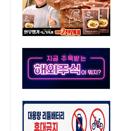
중구서 시내버스 등 3중 추돌·1명 부상
본방향 공감...현장 목소리 반영되길"
 오른다"…서울시 부동산 토론회서 쏟아진 우려
컵 파리서 개막
2차 회의"…주택 공급 방안 논의한다
2136억원
, 중고령층엔 안정을"…세대상생 일자리 특위 출범
16% 증가…역대 2분기 최대 실적
용률 40%로 높인다…2040 RE100 속도
멸종위기종 밀수 조직 적발