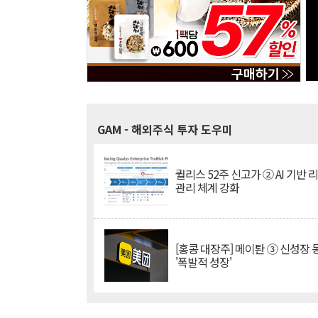
GAM
- 해외주식 투자 도우미
퀄리스 52주 신고가 ② AI 기반 
관리 체계 강화
[홍콩 대장주] 메이퇀 ③ 신성장
'폭발적 성장'