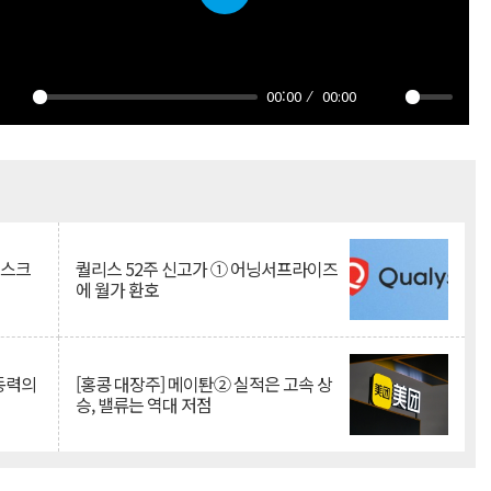
Play
00:00
00:00
Play
Mute
리스크
퀄리스 52주 신고가 ① 어닝서프라이즈
에 월가 환호
 동력의
[홍콩 대장주] 메이퇀② 실적은 고속 상
승, 밸류는 역대 저점