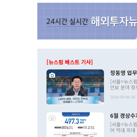
[뉴스핌 베스트 기사]
정동영 업무
[서울=뉴스핌
안보 분야 정
평화공존 발전
2026-08-06 06:
발언 중에는 
언한 것이 있
령은 공개적으
6월 경상수
주의적 희망에
관의 대북 정
[서울=뉴스핌
관 부처 장관
어 역대 최대
관의 무리한 
출 호조로 월