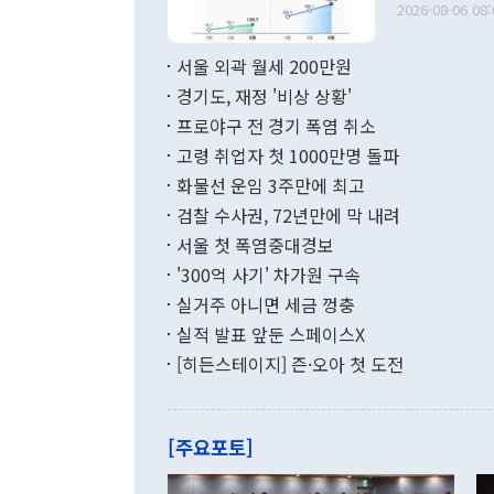
다. [정동영 통일부 장관이 지난달 23일 오후 서울 종로구 정부서울청사에
2026-08-06 08:
료=한국은행] 한국은행이 6일 발표한 '2026년 6월 국제수지(잠정)'에
서 취임 1주년 
면 지난 6월
부 장관 권한
1000만달러
서울 외곽 월세 200만원
발전 구상'을
이에 따라 올
적 갈등 해결
경기도, 재정 '비상 상황'
했다. 경상수
결과 혐오의 
9000만달러
프로야구 전 경기 폭염 취소
년간의 CVI
지 기준 상품
고령 취업자 첫 1000만명 돌파
무너졌다고도 
며 월간 기준
현실을 바꾸는
달러로 38.
화물선 운임 3주만에 최고
를 평화 체제
196.9% 급
검찰 수사권, 72년만에 막 내려
함께 4자 대
수출은 160
지만 이 대통
서울 첫 폭염중대경보
(18.6%) 
화공존 정책이
했다. 통관 기
'300억 사기' 차가원 구속
다"고 지적했
(16.4%)
투리가 잡혀 
실거주 아니면 세금 껑충
월(-10억9
쁜 상황이 초
증가와 유류할
실적 발표 앞둔 스페이스X
9·19 군사
기록했지만 
[히든스테이지] 즌·오아 첫 도전
"우리의 선의
로 전환됐다.
으로 약간의 의문
를 기록해 전
관은 업무보고
는 배당수입
주의에 근거한
줄면서 25억
[주요포토]
라며 "여러분
억1000만달
이 9월 러시
였던 올해 3
며 "정부 차