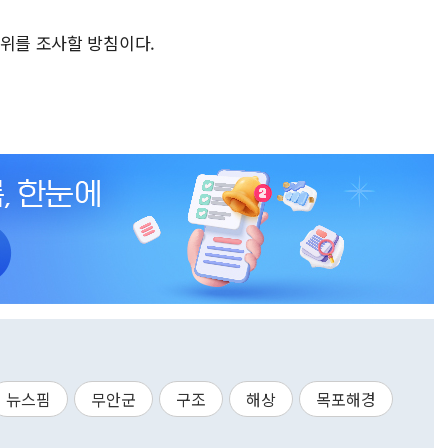
경위를 조사할 방침이다.
뉴스핌
무안군
구조
해상
목포해경