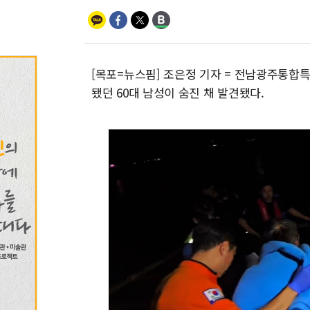
[목포=뉴스핌] 조은정 기자 = 전남광주통합
됐던 60대 남성이 숨진 채 발견됐다.