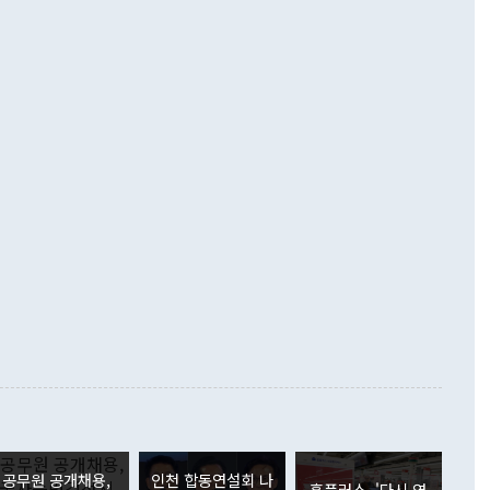
기자간담회를 하고 있다. [사진=통일부] 2026.07.23 ◆통일
 경상수지는 497억3000만달러 흑자로 집계됐다. 전월(386억
 넘어선 주장 정 장관은 이날 업무보고에서 '한반도 평화공존
)에 이어 두 달 연속 월간 기준 역대 최대 기록을 갈아치웠다.
 설명하면서 이재명 정부 2년차 핵심 과제로 상호 존중·평화
해 상반기 누적 경상수지 흑자는 1910억1000만달러를 기록
·핵 없는 한반도 등 3대 기본 방향을 제시했다. 정 장관은 "대
지 흑자를 견인한 것은 상품수지다. 6월 상품수지는 478억
언어는 멈춰야 한다"면서 주적 용어 대체를 주장했다. 지난 25
 흑자를 기록하며 전월에 이어 역대 최대를 다시 썼다. 국제수
D(완전하고 검증가능하며 되돌릴 수 없는 비핵화) 구도는 이미
수출은 1123억7000만달러로 전년 동월 대비 84.5% 증가하
했다. 또 "현 시점에서 흘러간 선(先)비핵화만 되뇌는 것은
 처음으로 1000억달러를 넘어섰다. 상품수입은 644억8000만
 데 힘이 되지 않는다"고 주장했다. 정 장관은 또 "정전 체제
6% 늘었다. 통관 기준으로는 반도체 수출이 전년 동월 대비
로 바꾸는 논의에 착수하겠다"면서 "북·미 정상회담 견인과
증했고 컴퓨터·주변기기(SSD)는 282.7% 증가했다. IT 품목
화의 동력을 확보하기 위해 최선을 다할 것"이라고 말했다. 하
.4% 늘었으며 비IT 품목도 ▲석유제품(47.5%) ▲화공품
령은 정 장관의 구상에 대부분 제동을 걸었다. 이 대통령은 "평
▲철강제품(17.9%) ▲승용차(6.1%) 등을 중심으로 18.6% 증가
 정치적으로 악용되는 측면이 있다"며 "많이 조심하셔야 한
준 수입은 ▲원자재(30.5%) ▲자본재(35.3%) ▲소비재
다. 북한을 다른 이름으로 불러야 한다는 주장에는 "표현에 꼬
가 모두 늘었다. 서비스수지는 12억9000만달러 적자를 기록해 전
정쟁으로 휘몰아 들어가면 원래 하고자 했던 데에서 오히려 나
000만달러)보다 적자 폭이 확대됐다. 여행수지는 외국인 입국자
래될 수 있다"고 경고했다. 이 대통령은 남북 신뢰 구축을 위해
증료 인상 등에 따른 출국자 감소로 4억4000만달러 흑자를
합의를 선제적으로 복원해야 한다는 정 장관의 주장에 대해서도
지식재산권사용료수지는 전월 흑자에서 4억4000만달러 적자
대로 하는 게 과연 한반도의 평화와 안정에 플러스냐, 결론적
 본원소득수지는 배당소득을 중심으로 32억7000만달러 흑자
이 들 때도 있다"며 부정적으로 반응했다. 조현 외교부 장
월(21억7000만달러)보다 흑자 폭이 확대됐다. 배당소득수지
 사후 브리핑에서 정 장관이 언급한 '4자 회담'에 대해 "이상
이 늘어난 데다 전월 분기배당에 따른 기저효과로 배당지급이
 어떤 희망이라 하더라도 그건 아직 조율되지 않은 방법"이
6000만달러 흑자를 나타냈다. 금융계정 순자산은 6월 중 467
들께서 디스카운트해 주시면 좋겠다"고 선을 그었다. 정 장관
러 증가해 월간 기준 역대 최대 증가 폭을 기록했다. 종전 최대
아 블라디보스토크에서 열리는 '동방경제포럼(EEF)'을 언급하
월(369억9000만달러)을 넘어선 것이다. 직접투자에서는 내국
원에서 (참석을) 검토하고 있다"고 발언한 데 대해서도 조 장관
가 80억1000만달러, 외국인의 국내투자가 46억3000만달러
공무원 공개채용,
인천 합동연설회 나
외교부의 몫"이라며 "아직 거기까지 진도가 나가지 않았다"고
홈플러스, '다시 영