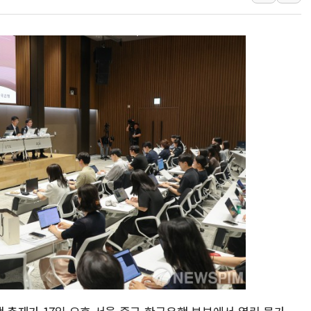
[속보] 민주, 강원 경선 결과 
정재헌 CEO, SKT 장기고
최태원, 노소영에 9440억
하나금융, 명동 소상공인에 
인천시 광복절 현수막 '태
병무청, 보충역 전면 손질…
홈플러스發 대형마트 판매,
윤준병·이해민 의원, '정부
'호우·산사태 주의보' 울진 
여야, 황희 '버스 하우스' 공