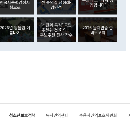
. 증권투자에서는 외국인의 국내 주식 매도세가 이어졌다. 외
한국사능력검정시
선 송영길·정청래·
업합니다'
장관이 이날 소개한 대북 구상과 설명은 정부 내 조율을 거치지
주식 투자는 차익실현 매도 등의 영향으로 316억1000만달러
험으로
김민석
서 문제가 있다. 특히 주적 표현 대체와 국호 사용, 9·19 군
(-310억5000만달러)에 이어 역대 최대 순매도 기록을 다시
 4자회담 추진 등은 통일부 장관이 결정할 사안이 아니어서 월
국인의 국내 채권투자는 세계국채지수(WGBI) 자금 유입에도
이 나오고 있다. 이 대통령은 정 장관의 업무보고를 듣고 난
도래 영향으로 증가 폭이 줄어든 52억9000만달러를 기록했
'선관위 특검' 국민
무보고에 발표했다고 승인난 건 아니다"라고 재차 확인했다. 정
2026년 동물원 여
2026 을지연습 준
 해외 증권투자는 주식을 중심으로 35억6000만달러 증가했
추천위 첫 회의…
름나기
비보고회
통은 "정 장관의 발언 내용은 대부분 국가안전보장회의(NSC)
newspim.com
후보추천 절차 착수
된 사안이 아닌 정 장관의 개인적 생각에 가깝다"며 "안보 관
이 정부의 공식 정책이 아닌 사안을 추진하겠다고 업무보고를
 면전에서 '국군통수권자가 나서야 한다'고 주장한 것은 심각
 5일 청와대 영빈관에서 열린 통일
 외교 안보 부처 업무보고에서 발언하고 있다. [사진=청와대]
장이 현 시점에서 이미 참고가 될 수 없는 과거의 경험 또는 사
식에 기반하고 있다는 것이다. 정 장관이 주장하는 구상은 급
 있는 북한의 전략과 한반도 및 국제 정세를 전혀 반영하지
 비판이 제기되고 있다. 정 장관이 "흘러간 선(先)비핵화만
현실을 바꾸지 못한다"고 언급한 것은 지금까지의 대북 접근
 있다. 북핵 위기 발발 이후 지금까지 모든 핵 협상에서 한국
북한에 선비핵화를 공식적으로 요구한 적이 없기 때문이다. 지
 협상은 북한의 비핵화 조치에 한·미가 상응하는 대가를 제
로 이뤄졌다. 1994년 북·미 제네바 기본합의는 핵시설 동결
청소년보호정책
독자권익센터
수용자권익보호위원회
의 교환이었다. 2005년 9.19 공동성명도 북한의 비핵화 조치
에 상응조치를 제공하는 '행동 대 행동' 원칙이 적용됐다. 대북