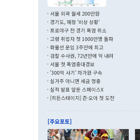
서 취임 1주년 
면 지난 6월
부 장관 권한
1000만달러
서울 외곽 월세 200만원
발전 구상'을
이에 따라 올
적 갈등 해결
경기도, 재정 '비상 상황'
했다. 경상수
결과 혐오의 
9000만달러
프로야구 전 경기 폭염 취소
년간의 CVI
지 기준 상품
고령 취업자 첫 1000만명 돌파
무너졌다고도 
며 월간 기준
현실을 바꾸는
달러로 38.
화물선 운임 3주만에 최고
를 평화 체제
196.9% 급
검찰 수사권, 72년만에 막 내려
함께 4자 대
수출은 160
지만 이 대통
서울 첫 폭염중대경보
(18.6%) 
화공존 정책이
했다. 통관 기
'300억 사기' 차가원 구속
다"고 지적했
(16.4%)
투리가 잡혀 
실거주 아니면 세금 껑충
월(-10억9
쁜 상황이 초
증가와 유류할
실적 발표 앞둔 스페이스X
9·19 군사
기록했지만 
[히든스테이지] 즌·오아 첫 도전
"우리의 선의
로 전환됐다.
으로 약간의 의문
를 기록해 전
관은 업무보고
는 배당수입
주의에 근거한
줄면서 25억
[주요포토]
라며 "여러분
억1000만달
이 9월 러시
였던 올해 3
며 "정부 차
인의 해외투자
은 "그것은 