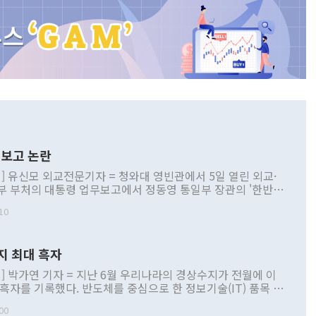
보고 논란
] 유신모 외교전문기자 = 청와대 영빈관에서 5일 열린 외교·
부 부처의 대통령 업무보고에서 정동영 통일부 장관의 '한반도
 구상'과 업무보고 발언이 논란을 빚고 있다. 이날 정 장관의
10
정부 내 조율을 거치지 않은 사안을 정책으로 추진하겠다고 공
는가 하면 사실 관계에 맞지 않은 설명도 있었다. 이재명 대통
로 신중을 기해 달라고 경고했고, 조현 외교부 장관은 '이상
지 최대 흑자
 근거한 비현실적 구상'이라는 비판을 내놨다. 그동안 정 장
책 관련 발언이 물의를 빚은 적은 여러 번 있지만 대통령과 유
] 박가연 기자 = 지난 6월 우리나라의 경상수지가 전월에 이
이 공개적으로 부정적 입장을 표명한 것은 이례적이다. 정 장
 흑자를 기록했다. 반도체를 중심으로 한 정보기술(IT) 품목 수
대북 접근법과 월권을 제어해야 한다는 목소리도 높아지고 있
간 상품수출이 처음으로 1000억달러를 넘어선 영향이다. [자
00
 따르