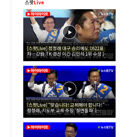
스팟
Live
[스팟Live] 정청래 대구 승리에도 1622표
차…강원·TK 경선 이긴 김민석 1위 수성 |
26.08.09 더불어민주당 당대표·최고위원 후
보 대구·경북 합동연설회
[스팟Live] “맞습니다! 교체해야 합니다!”…
정청래, 지도부 교체 주장 ‘정면돌파’ |
26.08.09 더불어민주당 당대표·최고위원 후
보 대구·경북 합동연설회