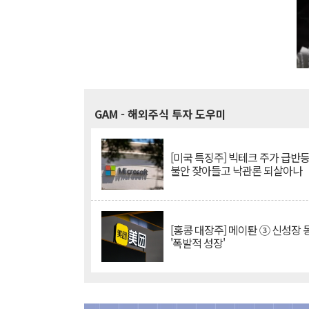
GAM
- 해외주식 투자 도우미
[미국 특징주] 빅테크 주가 급반등..
불안 잦아들고 낙관론 되살아나
[홍콩 대장주] 메이퇀 ③ 신성장
'폭발적 성장'