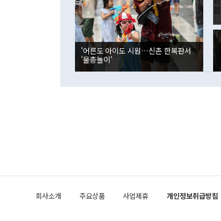
각각 증가했다
잘랐다. 정 
국인의 국내 
않았다는 점에
감소하며 전월
사합의 복원,
경신했다. 외
권이라는 지적
분기 말 만기
뒤 "여기 업
다. 내국인의
'어른도 아이도 시원…신촌 한복판서
부의 한 소식
다. eoyn2@
'물총놀이'
를 거쳐 결정
련 부처 장관
하고 대통령의
한 문제"라고 지적했다. 이재명 대통령이
외교 국방 등
2026.08.05 ◆시대착오적 접근, 대북 인식 오류 더욱 문제인 것은 정 장관
의 이같은 주
실과 다른 인
격히 변화하고
못하고 있다는
되뇌는 것은 
법을 호도하고
이나 미국은 
금까지의 북핵
회사소개
주요상품
사업제휴
개인정보취급방침
공하는 방식으
과 중유 제공
의 모든 단계