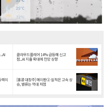
Mute
.AI
클라우드플레어 14% 급등해 신고
점...AI 지출 확대에 전망 상향
 동력의
[홍콩 대장주] 메이퇀② 실적은 고속 상
승, 밸류는 역대 저점