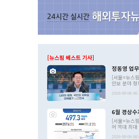
[뉴스핌 베스트 기사]
정동영 업무
[서울=뉴스핌
안보 분야 정
평화공존 발전
2026-08-06 06:
발언 중에는 
언한 것이 있
령은 공개적으
6월 경상수
주의적 희망에
관의 대북 정
[서울=뉴스핌
관 부처 장관
어 역대 최대
관의 무리한 
출 호조로 월
다. [정동영 통일부 장관이 지난달 23일 오후 서울 종로구 정부서울청사에
2026-08-06 08:
료=한국은행] 한국은행이 6일 발표한 '2026년 6월 국제수지(잠정)'에