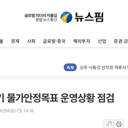
울
경제
사회
글로벌·중국
해외투자
산업
증권·
평택 진위면 공장서 질식사
포항 블루밸리 국가산단에 '
상주 낙동강 선착장 하류서 50
속보
[종합] 김민석, 정청래에 누적 '
민주당 경북도당위원장에 오중
인천서 말다툼 중 어머니 살
반기 물가안정목표 운영상황 점검
김민석, 강원·대구·경북 경선서
[속보] 민주, 강원·대구·경북 
26년06월17일 14:38
[속보] 민주, 경북 경선 결과 
가
가
[속보] 민주, 대구 경선 결과 