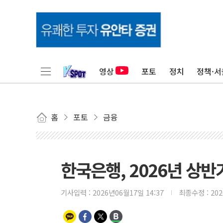
영상
포토
정치
정책·서
홈
포토
금융
한국은행, 2026년 상
기사입력 :
2026년06월17일 14:37
최종수정 :
20