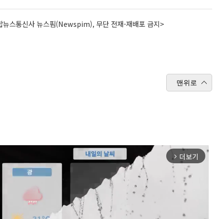
뉴스통신사 뉴스핌(Newspim), 무단 전재-재배포 금지>
맨위로
더보기
arrow_forward_ios