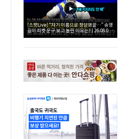
[스팟Live] “자기 이름으로 정당명을…” 송영
길이 피켓 문구 보고 놀란 이유는? | 26.08.09
더불어민주당 당대표·최고위원 후보 대구·경
북 합동연설회