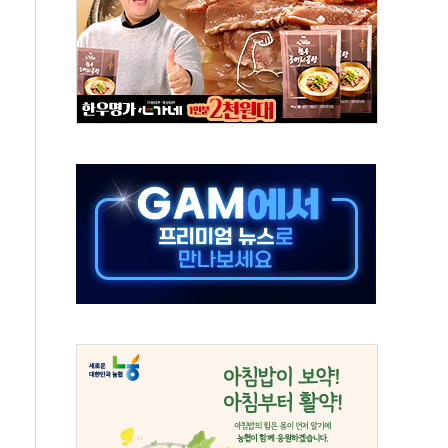
발표...김민석 50.30% 정청래 41.94% 송영길 7.76%
객 400명 맞이…"마음 잇는 시간 되길"
 지급 확정되나…재상고 앞두고 막판 셈법
'행복상자' 전달
극기 거꾸로' 논란…이틀만에 철거
 예술·체육요원 최대 33% 감축
 역대 최대폭 감소한 9.4%↓…유통업계 양극화 심화
 특사'로 콜롬비아 대통령 취임식 참석
시간당 30mm 강한 비...호우 피해 없어
방…野 "청년 우롱 기괴" vs 與 "송구한 해프닝"