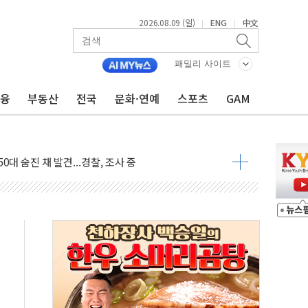
2026.08.09 (일)
ENG
中文
|
|
패밀리 사이트
금융
부동산
전국
문화·연예
스포츠
GAM
고 발생…작업자 1명 숨져
철강 AI융합실증센터' 들어선다
대 숨진 채 발견...경찰, 조사 중
1.48%p' 차 선두 유지...金 46.01% vs 鄭 44.53%
기 당선...합산득표율 68.63%
해 10대 구속…범행 후 반려견도 죽여
 정청래에 승리…金 48.54% vs 鄭 44.40%
경선 결과...김민석 48.54% 정청래 44.40%
발표...김민석 47.37% 정청래 45.71% 송영길 6.92%
발표...정청래 47.82% 김민석 46.35% 송영길 5.83%