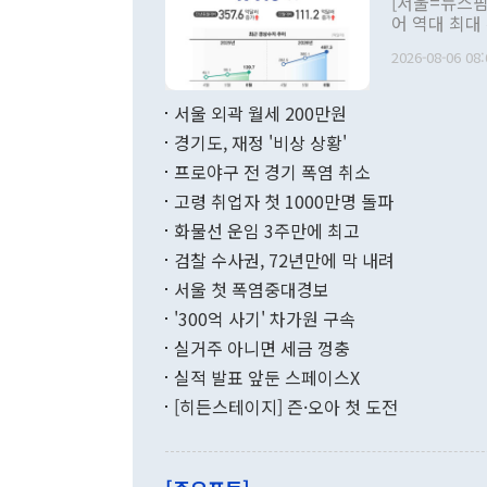
[서울=뉴스핌
관 부처 장관
어 역대 최대
관의 무리한 
출 호조로 월
다. [정동영 통일부 장관이 지난달 23일 오후 서울 종로구 정부서울청사에
2026-08-06 08:
료=한국은행] 한국은행이 6일 발표한 '2026년 6월 국제수지(잠정)'에
서 취임 1주년 
면 지난 6월
부 장관 권한
1000만달러
서울 외곽 월세 200만원
발전 구상'을
이에 따라 올
적 갈등 해결
경기도, 재정 '비상 상황'
했다. 경상수
결과 혐오의 
9000만달러
프로야구 전 경기 폭염 취소
년간의 CVI
지 기준 상품
고령 취업자 첫 1000만명 돌파
무너졌다고도 
며 월간 기준
현실을 바꾸는
달러로 38.
화물선 운임 3주만에 최고
를 평화 체제
196.9% 급
검찰 수사권, 72년만에 막 내려
함께 4자 대
수출은 160
지만 이 대통
서울 첫 폭염중대경보
(18.6%) 
화공존 정책이
했다. 통관 기
'300억 사기' 차가원 구속
다"고 지적했
(16.4%)
투리가 잡혀 
실거주 아니면 세금 껑충
월(-10억9
쁜 상황이 초
증가와 유류할
실적 발표 앞둔 스페이스X
9·19 군사
기록했지만 
[히든스테이지] 즌·오아 첫 도전
"우리의 선의
로 전환됐다.
으로 약간의 의문
를 기록해 전
관은 업무보고
는 배당수입
주의에 근거한
줄면서 25억