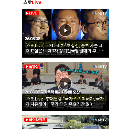
스팟
Live
[스팟Live] ‘1211표 차’ 초접전, 승부 가를 제
주 표심은?...제3차 정기전국당원대회 후보자
제주 합동연설회 생중계 | 26.08.08
[스팟Live] 李대통령 "국가폭력 피해자, 국가
가 치유해야…국가 책임 유효기간 없어"｜
26.08.07 국가폭력 피해자 위로 오찬