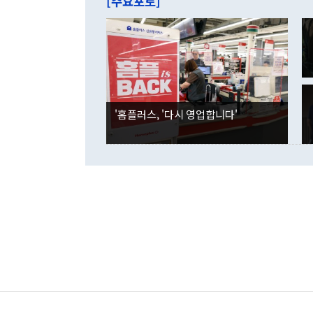
[주요포토]
라며 "여러분
억1000만달
이 9월 러시
였던 올해 3
며 "정부 차
인의 해외투자
은 "그것은 
각각 증가했다
잘랐다. 정 
국인의 국내 
않았다는 점에
감소하며 전월
사합의 복원,
경신했다. 외
권이라는 지적
분기 말 만기
뒤 "여기 업
다. 내국인의
'홈플러스, '다시 영업합니다'
부의 한 소식
다. eoyn2@
를 거쳐 결정
련 부처 장관
하고 대통령의
한 문제"라고 지적했다. 이재명 대통령이
외교 국방 등
2026.08.05 ◆시대착오적 접근, 대북 인식 오류 더욱 문제인 것은 정 장관
의 이같은 주
실과 다른 인
격히 변화하고
못하고 있다는
되뇌는 것은 
법을 호도하고
이나 미국은 
금까지의 북핵