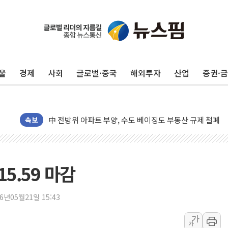
울
경제
사회
글로벌·중국
해외투자
산업
증권·
동해중부 전 해상 풍랑주의보…10일까지 최대 3.5m 높은
연일 폭염에 온열질환 사망 23명…정부, 비상대응기구 가
中 전방위 아파트 부양, 수도 베이징도 부동산 규제 철폐
속보
인제 용대리 계곡서 수위 상승으로 피서객 7명 고립…전원
동해시, 11~14일 '별똥별 멍' 운영…페르세우스 유성우 
강원 중·남부 동해안 시간당 50mm 이상 폭우…호우경보
15.59 마감
청양 밭에서 일하던 90대 숨져…온열질환 여부 조사
폭염에 車 운전면허 기능시험 오전 집중 편성…체감온도 3
26년05월21일 15:43
李대통령, 'ISA·주가누르기 방지법' 전면 재검토 지시
가
가
'호우 특보' 경북 울진 시간당 20~30mm 강한 비...가뭄 