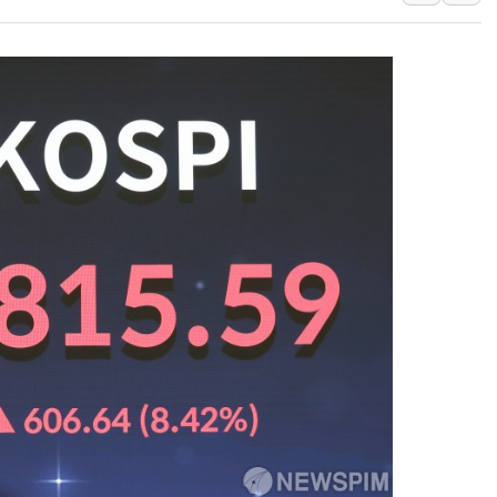
주말 무더위·열대야 지속…내륙 곳곳 소나기
오세훈 "용산공원 주택 검토, 민주당 스스로 원칙 뒤집는 
충북 주말 무더위 지속…청주·진천 35도, 곳곳 소나기
10월 보완수사권 폐지·공소청 출범…피해자들 '범죄 사각
한상협, 업계 개인정보 보안 새판 짠다…'자율규제단체' 
민주당, 오늘 제주·인천 경선 발표...김민석 '재역전' vs 정
뉴욕증시, 고용 쇼크에 금리 인상 우려 후퇴…S&P500 
트럼프, 쿡 연준 이사 해임 재추진…"26일까지 의혹 소명"
유럽증시, 美 고용 예상 밖 부진에 연준 금리 인상 가능성 
미 연준 매파 기세 꺾이나…고용 감소에 9월 동결 전망 우