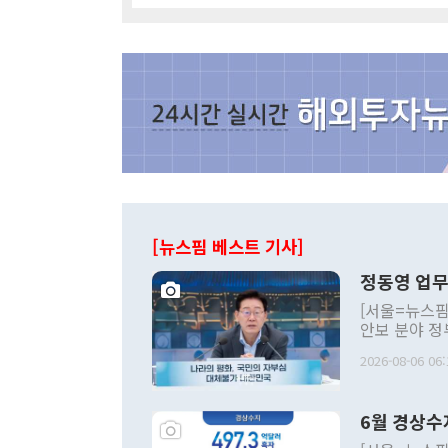
[뉴스핌 베스트 기사]
정동영 업무
[서울=뉴스핌
안보 분야 정
평화공존 발전
2026-08-06 06:
발언 중에는 
언한 것이 있
령은 공개적으
6월 경상수
주의적 희망에
관의 대북 정