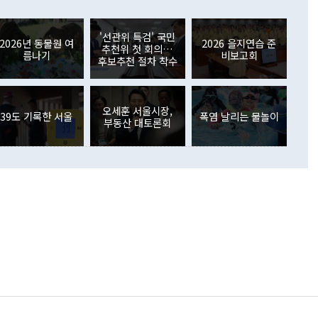
들께서 디스카운트해 주시면 좋겠다"고 선을 그었다. 정 장관
러 증가해 월간 기준 역대 최대 증가 폭을 기록했다. 종전 최대
아 블라디보스토크에서 열리는 '동방경제포럼(EEF)'을 언급하
월(369억9000만달러)을 넘어선 것이다. 직접투자에서는 내국
원에서 (참석을) 검토하고 있다"고 발언한 데 대해서도 조 장관
가 80억1000만달러, 외국인의 국내투자가 46억3000만달러
'선관위 특검' 국민
외교부의 몫"이라며 "아직 거기까지 진도가 나가지 않았다"고
2026년 동물원 여
2026 을지연습 준
. 증권투자에서는 외국인의 국내 주식 매도세가 이어졌다. 외
추천위 첫 회의…
름나기
비보고회
장관이 이날 소개한 대북 구상과 설명은 정부 내 조율을 거치지
주식 투자는 차익실현 매도 등의 영향으로 316억1000만달러
후보추천 절차 착수
서 문제가 있다. 특히 주적 표현 대체와 국호 사용, 9·19 군
(-310억5000만달러)에 이어 역대 최대 순매도 기록을 다시
 4자회담 추진 등은 통일부 장관이 결정할 사안이 아니어서 월
국인의 국내 채권투자는 세계국채지수(WGBI) 자금 유입에도
이 나오고 있다. 이 대통령은 정 장관의 업무보고를 듣고 난
도래 영향으로 증가 폭이 줄어든 52억9000만달러를 기록했
무보고에 발표했다고 승인난 건 아니다"라고 재차 확인했다. 정
오세훈 서울시장,
 해외 증권투자는 주식을 중심으로 35억6000만달러 증가했
39도 기록한 서울
폭염 날리는 물놀이
부동산 대토론회
통은 "정 장관의 발언 내용은 대부분 국가안전보장회의(NSC)
newspim.com
된 사안이 아닌 정 장관의 개인적 생각에 가깝다"며 "안보 관
이 정부의 공식 정책이 아닌 사안을 추진하겠다고 업무보고를
 면전에서 '국군통수권자가 나서야 한다'고 주장한 것은 심각
 5일 청와대 영빈관에서 열린 통일
 외교 안보 부처 업무보고에서 발언하고 있다. [사진=청와대]
장이 현 시점에서 이미 참고가 될 수 없는 과거의 경험 또는 사
식에 기반하고 있다는 것이다. 정 장관이 주장하는 구상은 급
 있는 북한의 전략과 한반도 및 국제 정세를 전혀 반영하지
 비판이 제기되고 있다. 정 장관이 "흘러간 선(先)비핵화만
현실을 바꾸지 못한다"고 언급한 것은 지금까지의 대북 접근
 있다. 북핵 위기 발발 이후 지금까지 모든 핵 협상에서 한국
북한에 선비핵화를 공식적으로 요구한 적이 없기 때문이다. 지
 협상은 북한의 비핵화 조치에 한·미가 상응하는 대가를 제