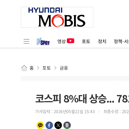
영상
포토
정치
정책·서
홈
포토
금융
코스피 8%대 상승... 78
기사입력 :
2026년05월21일 15:43
최종수정 :
20