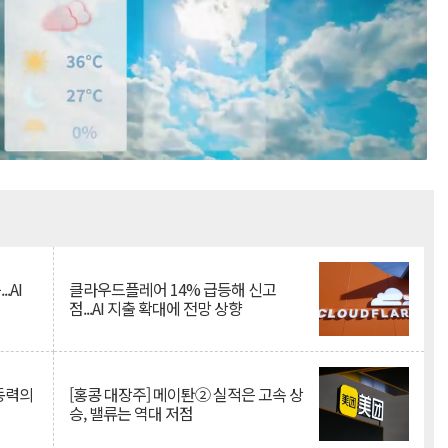
Mute
.AI
클라우드플레어 14% 급등해 신고
점...AI 지출 확대에 전망 상향
 동력의
[홍콩 대장주] 메이퇀② 실적은 고속 상
승, 밸류는 역대 저점