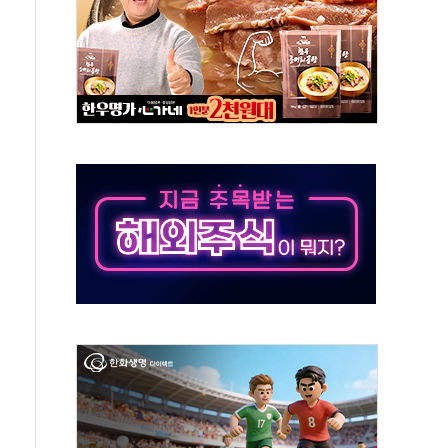
것"
지대' 우려
타진
청래 '격차 확대'
최고치
 요구
낮아지며 상승… STOXX 600 지수는 나흘 연속 최고치
세