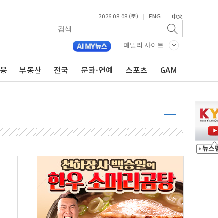
2026.08.08 (토)
ENG
中文
|
|
패밀리 사이트
금융
부동산
전국
문화·연예
스포츠
GAM
 물결
동
 구조
관측
 발효
8도 넘으면 중단
해소될 듯