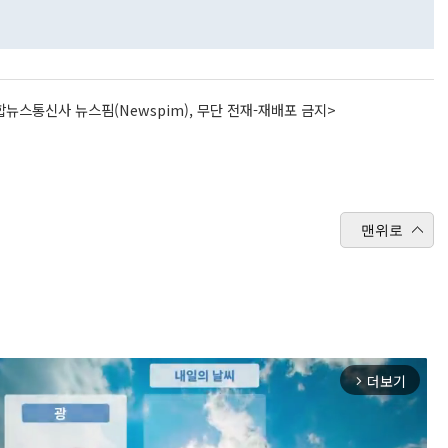
뉴스통신사 뉴스핌(Newspim), 무단 전재-재배포 금지>
맨위로
더보기
arrow_forward_ios