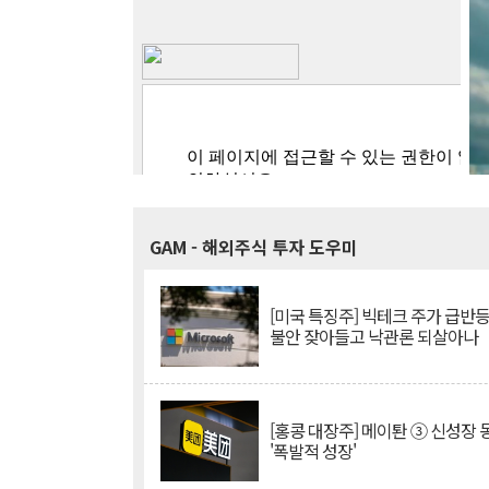
GAM
- 해외주식 투자 도우미
[미국 특징주] 빅테크 주가 급반등..
불안 잦아들고 낙관론 되살아나
[홍콩 대장주] 메이퇀 ③ 신성장
'폭발적 성장'