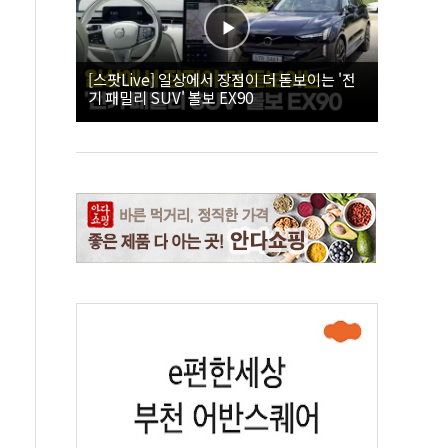
[스팟Live] 일상에서 장점이 더 돋보이는 '전
기 패밀리 SUV' 볼보 EX90