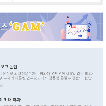
보고 논란
] 유신모 외교전문기자 = 청와대 영빈관에서 5일 열린 외교·
부 부처의 대통령 업무보고에서 정동영 통일부 장관의 '한반도
 구상'과 업무보고 발언이 논란을 빚고 있다. 이날 정 장관의
10
정부 내 조율을 거치지 않은 사안을 정책으로 추진하겠다고 공
는가 하면 사실 관계에 맞지 않은 설명도 있었다. 이재명 대통
로 신중을 기해 달라고 경고했고, 조현 외교부 장관은 '이상
지 최대 흑자
 근거한 비현실적 구상'이라는 비판을 내놨다. 그동안 정 장
책 관련 발언이 물의를 빚은 적은 여러 번 있지만 대통령과 유