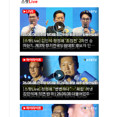
스팟
Live
[스팟Live] 김민석·정청래 ‘초접전’ 2차전 승
자는?...제3차 정기전국당원대회 후보자 인천
합동연설회 생중계 | 26.08.08
[스팟Live] 정청래 “뻔뻔하다”…‘화합’ 꺼낸
김민석에 정면 반격 | 26.08.08 더불어민주당
당대표·최고위원 후보 제주 합동연설회