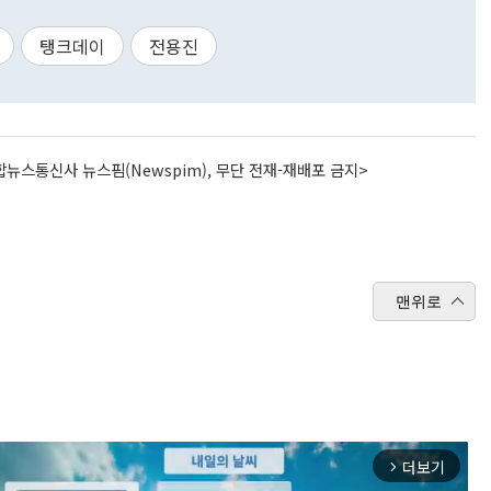
탱크데이
전용진
뉴스통신사 뉴스핌(Newspim), 무단 전재-재배포 금지>
맨위로
더보기
arrow_forward_ios