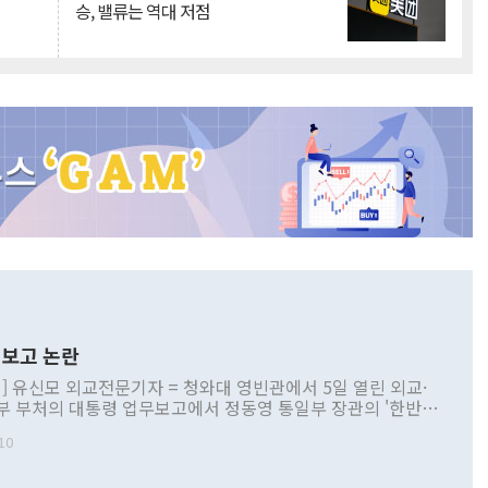
승, 밸류는 역대 저점
보고 논란
] 유신모 외교전문기자 = 청와대 영빈관에서 5일 열린 외교·
부 부처의 대통령 업무보고에서 정동영 통일부 장관의 '한반도
 구상'과 업무보고 발언이 논란을 빚고 있다. 이날 정 장관의
10
정부 내 조율을 거치지 않은 사안을 정책으로 추진하겠다고 공
는가 하면 사실 관계에 맞지 않은 설명도 있었다. 이재명 대통