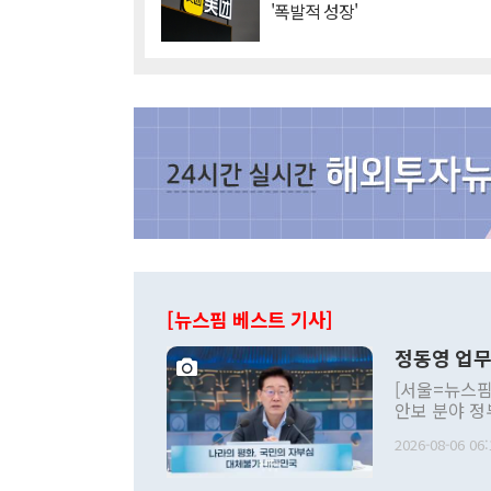
'폭발적 성장'
[뉴스핌 베스트 기사]
정동영 업무
[서울=뉴스핌
안보 분야 정
평화공존 발전
2026-08-06 06:
발언 중에는 
언한 것이 있