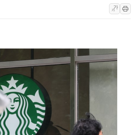
가
李대통령, ISA 개편 
가
동해중부 전 해상 풍랑
연일 폭염에 온열질환 
中 전방위 아파트 부양
인제 용대리 계곡서 수
동해시, 11~14일 '
강원 중·남부 동해안 
청양 밭에서 일하던 9
폭염에 車 운전면허 기