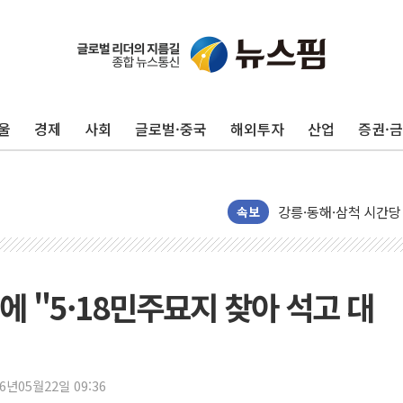
울
경제
사회
글로벌·중국
해외투자
산업
증권·
이번주 국내 주요 금융일정
美, 이란전 출구전략 
강릉·동해·삼척 시간당
폐기물 수거하다 참변
속보
서울 중랑구 주택가서 
李대통령 "결혼 때문에 
여수 오동도 인근 해상
 "5·18민주묘지 찾아 석고 대
추미애, '위안부' 피해
인천 선재도 갯벌서 해루
인천서 말다툼 중 어머니
26년05월22일 09:36
'화합' 꺼낸 김민석에