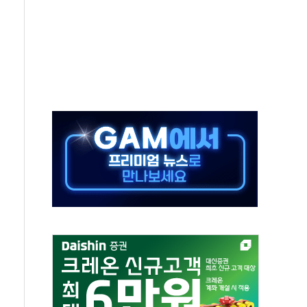
재검토 지시…與 "적극 환영"·野 "졸속 국정"
주의보…10일까지 최대 3.5m 높은 물결
사망 23명…정부, 비상대응기구 가동
, 수도 베이징도 부동산 규제 철폐
위 상승으로 피서객 7명 고립…전원 구조
별똥별 멍' 운영…페르세우스 유성우 관측
시간당 50mm 이상 폭우…호우경보 발효
0대 숨져…온열질환 여부 조사
능시험 오전 집중 편성…체감온도 38도 넘으면 중단