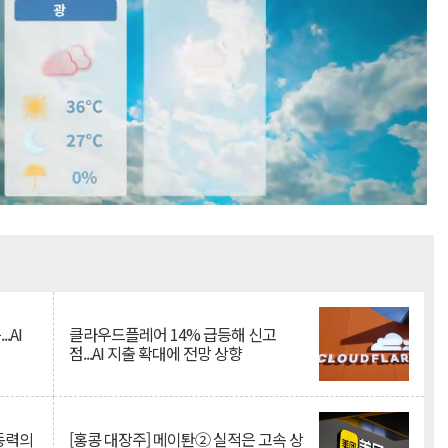
Mute
.AI
클라우드플레어 14% 급등해 신고
점...AI 지출 확대에 전망 상향
 동력의
[홍콩 대장주] 메이퇀② 실적은 고속 상