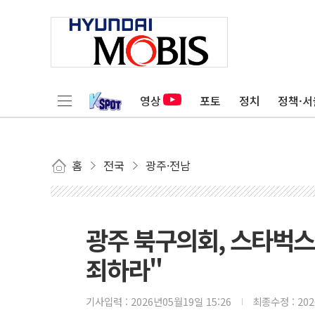
영상
포토
정치
정책·서
홈
전국
광주·전남
광주 북구의회, 스타벅스에
죄하라"
기사입력 :
2026년05월19일 15:26
최종수정 :
20