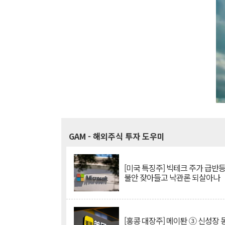
GAM
- 해외주식 투자 도우미
[미국 특징주] 빅테크 주가 급반등..
불안 잦아들고 낙관론 되살아나
[홍콩 대장주] 메이퇀 ③ 신성장