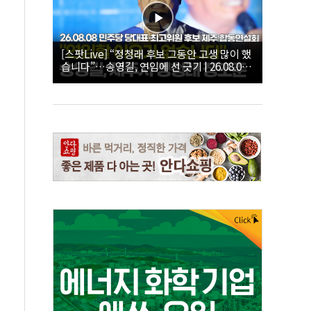
[스팟Live] “정청래 후보 그동안 고생 많이 했
습니다”…송영길, 연임에 선 긋기 | 26.08.08
더불어민주당 당대표·최고위원 후보 제주 합
동연설회