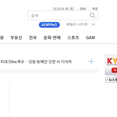
2026.08.08 (토)
ENG
中文
|
|
패밀리 사이트
금융
부동산
전국
문화·연예
스포츠
GAM
(8.10~8.14)
만지작…공습 한계·탄약 부족 현실화
 최대 50㎜ 폭우…강원 동해안 강한 비 이어져
…60대 환경미화원 수거차에 치여 사망
흉기 난동…60대 남성 2명 숨져
손해 보는 일 없게"…'결혼 페널티' 22개 과제 손본다
서 모터보트 전복…1명 사망·1명 실종
자 기림의 날 참석..."국제적 시민 연대로 목소리 내야"
질 중 실종 60대 나흘만에 숨진 채 발견
 흉기 살해 10대 아들 체포
 '뻔뻔' 받아친 정청래…제주 연설서 신경전 고조