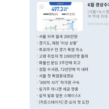
령은 공개적으
6월 경상수
주의적 희망에
관의 대북 정
[서울=뉴스핌
관 부처 장관
어 역대 최대
관의 무리한 
출 호조로 월
다. [정동영 통일부 장관이 지난달 23일 오후 서울 종로구 정부서울청사에
2026-08-06 08:
료=한국은행] 한국은행이 6일 발표한 '2026년 6월 국제수지(잠정)'에
서 취임 1주년 
면 지난 6월
부 장관 권한
1000만달러
서울 외곽 월세 200만원
발전 구상'을
이에 따라 올
적 갈등 해결
경기도, 재정 '비상 상황'
했다. 경상수
결과 혐오의 
9000만달러
프로야구 전 경기 폭염 취소
년간의 CVI
지 기준 상품
고령 취업자 첫 1000만명 돌파
무너졌다고도 
며 월간 기준
현실을 바꾸는
달러로 38.
화물선 운임 3주만에 최고
를 평화 체제
196.9% 급
검찰 수사권, 72년만에 막 내려
함께 4자 대
수출은 160
지만 이 대통
서울 첫 폭염중대경보
(18.6%) 
화공존 정책이
했다. 통관 기
'300억 사기' 차가원 구속
다"고 지적했
(16.4%)
투리가 잡혀 
실거주 아니면 세금 껑충
월(-10억9
쁜 상황이 초
증가와 유류할
실적 발표 앞둔 스페이스X
9·19 군사
기록했지만 
[히든스테이지] 즌·오아 첫 도전
"우리의 선의
로 전환됐다.
으로 약간의 의문
를 기록해 전