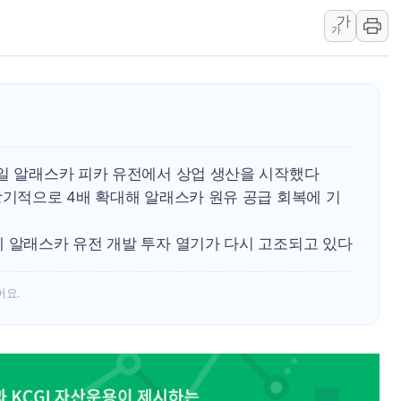
가
BGF리테일, 2분기 영
가
휴젤, 매출 2545억원
포스코, 희귀가스 사업
진원생명과학, '코로나1
경북도·대구시 '2차 공
서울 아파트값 0.26
8일 알래스카 피카 유전에서 상업 생산을 시작했다
효성중공업, 덴마크에 
장기적으로 4배 확대해 알래스카 원유 공급 회복에 기
딥시크, AI 서비스 가격
CJ프레시웨이, 2분기 
에 알래스카 유전 개발 투자 열기가 다시 고조되고 있다
초박빙 경선에 친명계 '
구리시 입주업종 확대…
어요.
KCC, 실적은 주춤했지