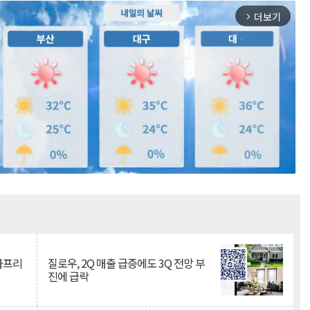
더보기
arrow_forward_ios
Mute
·아프리
질로우, 2Q 매출 급증에도 3Q 전망 부
진에 급락