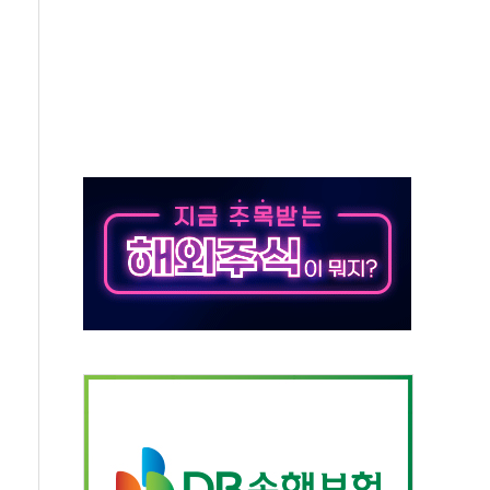
업익 849억원…전년 比 22.3%↑
·영업익 1037억원…상반기 역대 최대
 항공우주·방산으로 넓힌다
9 DNA 백신 플랫폼' 美 특허 확보
공기관 이전' 대응 '맞손'
%↑…상승폭 커졌지만 고가주택 밀집된 강남·서초 둔화
초고압변압기 첫 공급...국가 전력망에 첫 입성
 대대적 인상 계획...업계 파장 예고
영업익 14.2% 감소…"온라인 사업으로 성장"
추가 투표' 요구...친청계 응집력 '희석' 전략 통할까
'현대 테라타워 구리갈매' 공급
만…'매출 절반' 실리콘 반등에 하반기 기대