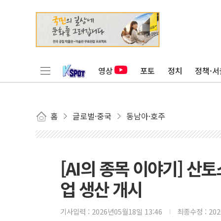
영상
포토
정치
정책·서
홈
글로벌·중국
동남아·호주
[AI의 종목 이야기] 산토
업 생산 개시
기사입력 :
2026년05월18일 13:46
최종수정 :
20