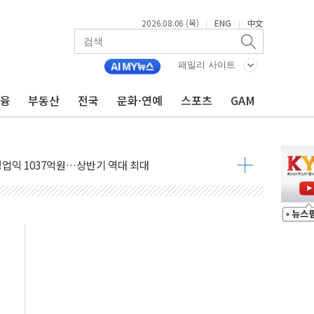
2026.08.06 (목)
ENG
中文
|
|
패밀리 사이트
금융
부동산
전국
문화·연예
스포츠
GAM
 ANDA] 8월 6일
대형 미디어아트로 다채로운 볼거리 제공
해영토수호훈련 비공개 실시
 레버리지 책임론…정청래·조국, 김민석·靑에 공세
아니다"…원주 A아파트 '입주민 3인방' 정면 반박
질도' 완성...달 어디에 어떤 광물이 있나 한눈에
 커패시터' 사업 확대
자사주 추가 매입