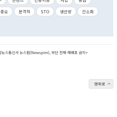
주
콘텐츠
인공지능
사업
공급
중요
본격적
STO
생산량
간소화
뉴스통신사 뉴스핌(Newspim), 무단 전재-재배포 금지>
맨위로