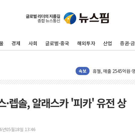
울
경제
사회
글로벌·중국
해외투자
산업
증권·
[뉴스핌 뉴스레터 Today
속보
인천공항 여객터미널, 
해군, 독도 인근서 동
여권 내부서도 제기되는
스·렙솔, 알래스카 '피카' 유전 상
[단독] "입주민 갑질 
중국 최신판 '달(月) 지
뉴인텍, 하반기 '전력용
26년05월18일 13:46
듀오백 정관영 대표, 