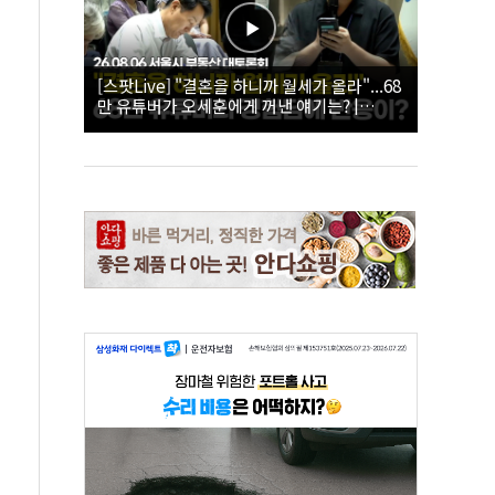
[스팟Live] "결혼을 하니까 월세가 올라"...68
만 유튜버가 오세훈에게 꺼낸 얘기는? |
26.08.06 서울시 부동산 대토론회