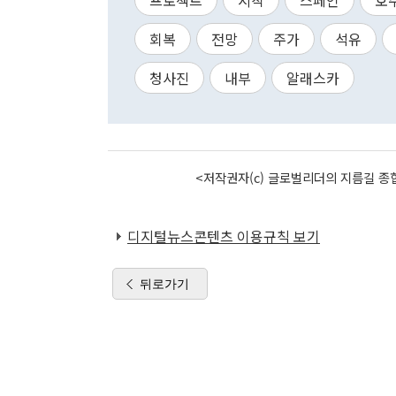
프로젝트
시작
스페인
호
회복
전망
주가
석유
청사진
내부
알래스카
<저작권자(c) 글로벌리더의 지름길 종합
디지털뉴스콘텐츠 이용규칙 보기
뒤로가기