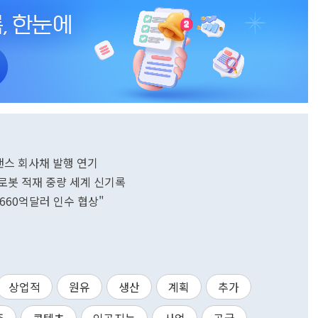
이낸스 회사채 발행 연기
 로봇 적재 중량 세계 신기록
 660억달러 인수 협상"
상업적
원유
생산
계획
추가