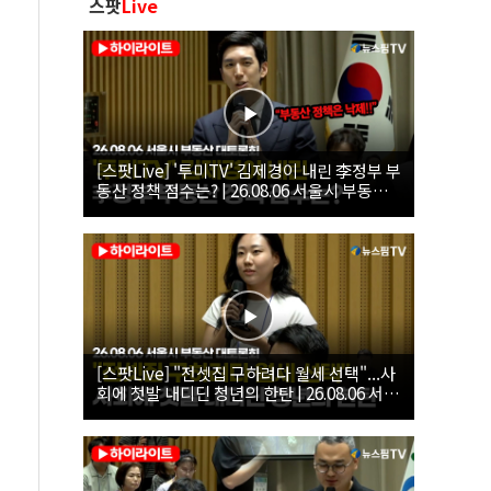
스팟
Live
[스팟Live] '투미TV' 김제경이 내린 李정부 부
동산 정책 점수는? | 26.08.06 서울시 부동산
대토론회
[스팟Live] "전셋집 구하려다 월세 선택"...사
회에 첫발 내디딘 청년의 한탄 | 26.08.06 서울
시 부동산 대토론회