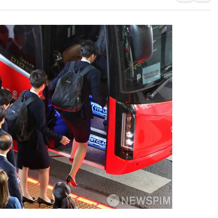
서울 중랑구 주택가서 흉기 난
李대통령 "결혼 때문에 손해 
여수 오동도 인근 해상서 모
추미애, '위안부' 피해자 기림
인천 선재도 갯벌서 해루질 중
인천서 말다툼 중 어머니 흉기
'화합' 꺼낸 김민석에 '뻔뻔