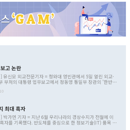
보고 논란
] 유신모 외교전문기자 = 청와대 영빈관에서 5일 열린 외교·
부 부처의 대통령 업무보고에서 정동영 통일부 장관의 '한반도
 구상'과 업무보고 발언이 논란을 빚고 있다. 이날 정 장관의
10
정부 내 조율을 거치지 않은 사안을 정책으로 추진하겠다고 공
는가 하면 사실 관계에 맞지 않은 설명도 있었다. 이재명 대통
로 신중을 기해 달라고 경고했고, 조현 외교부 장관은 '이상
지 최대 흑자
 근거한 비현실적 구상'이라는 비판을 내놨다. 그동안 정 장
책 관련 발언이 물의를 빚은 적은 여러 번 있지만 대통령과 유
] 박가연 기자 = 지난 6월 우리나라의 경상수지가 전월에 이
이 공개적으로 부정적 입장을 표명한 것은 이례적이다. 정 장
 흑자를 기록했다. 반도체를 중심으로 한 정보기술(IT) 품목 수
대북 접근법과 월권을 제어해야 한다는 목소리도 높아지고 있
간 상품수출이 처음으로 1000억달러를 넘어선 영향이다. [자