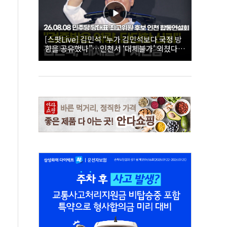
[스팟Live] 김민석 “누가 김민석보다 국정 방
향을 공유했나”…인천서 ‘대체불가’ 외쳤다 |
26.08.08 더불어민주당 당대표·최고위원 후
보 인천 합동연설회