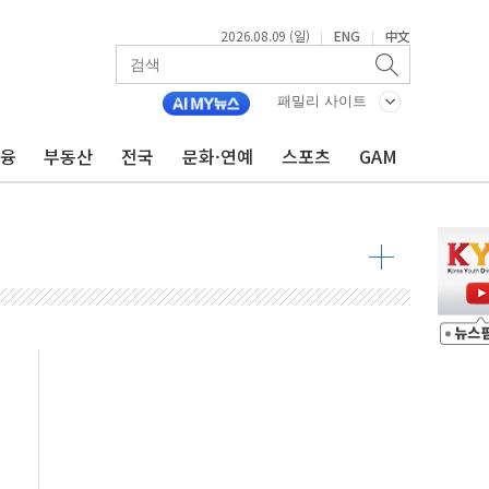
2026.08.09 (일)
ENG
中文
|
|
투입…고수온 양식장 복구·지원 '총력'
패밀리 사이트
산사태 주의보'...경북도, 호우 피해·통제구간 없어
금융
부동산
전국
문화·연예
스포츠
GAM
%p' 차 재역전 성공...金 45.42% vs 鄭 44.56%
·정청래·김민석 당대표 후보
 정청래에 승리...47.75% vs 42.08%
과 발표...김민석 47.75% 정청래 42.08%
표...김민석 45.09% 정청래 43.27% 송영길 11.63%
표...김민석 52.64% 정청래 39.89% 송영길 7.47%
0~8.14)
…공습 한계·탄약 부족 현실화
50㎜ 폭우…강원 동해안 강한 비 이어져
 환경미화원 수거차에 치여 사망