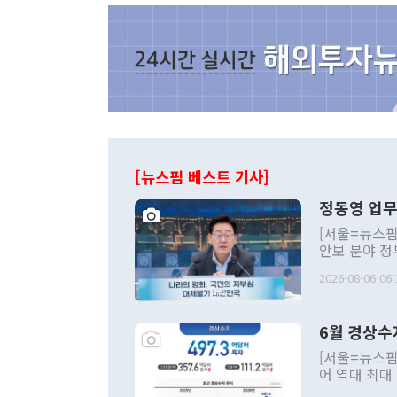
[뉴스핌 베스트 기사]
정동영 업무
[서울=뉴스핌
안보 분야 정
평화공존 발전
2026-08-06 06:
발언 중에는 
언한 것이 있
령은 공개적으
6월 경상수
주의적 희망에
관의 대북 정
[서울=뉴스핌
관 부처 장관
어 역대 최대
관의 무리한 
출 호조로 월