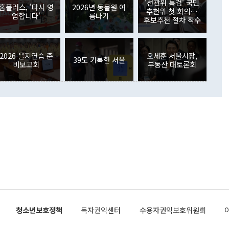
가 80억1000만달러, 외국인의 국내투자가 46억3000만달러
'선관위 특검' 국민
외교부의 몫"이라며 "아직 거기까지 진도가 나가지 않았다"고
홈플러스, '다시 영
2026년 동물원 여
. 증권투자에서는 외국인의 국내 주식 매도세가 이어졌다. 외
추천위 첫 회의…
업합니다'
름나기
장관이 이날 소개한 대북 구상과 설명은 정부 내 조율을 거치지
주식 투자는 차익실현 매도 등의 영향으로 316억1000만달러
후보추천 절차 착수
서 문제가 있다. 특히 주적 표현 대체와 국호 사용, 9·19 군
(-310억5000만달러)에 이어 역대 최대 순매도 기록을 다시
 4자회담 추진 등은 통일부 장관이 결정할 사안이 아니어서 월
국인의 국내 채권투자는 세계국채지수(WGBI) 자금 유입에도
이 나오고 있다. 이 대통령은 정 장관의 업무보고를 듣고 난
도래 영향으로 증가 폭이 줄어든 52억9000만달러를 기록했
무보고에 발표했다고 승인난 건 아니다"라고 재차 확인했다. 정
2026 을지연습 준
오세훈 서울시장,
 해외 증권투자는 주식을 중심으로 35억6000만달러 증가했
39도 기록한 서울
비보고회
부동산 대토론회
통은 "정 장관의 발언 내용은 대부분 국가안전보장회의(NSC)
newspim.com
된 사안이 아닌 정 장관의 개인적 생각에 가깝다"며 "안보 관
이 정부의 공식 정책이 아닌 사안을 추진하겠다고 업무보고를
 면전에서 '국군통수권자가 나서야 한다'고 주장한 것은 심각
 5일 청와대 영빈관에서 열린 통일
 외교 안보 부처 업무보고에서 발언하고 있다. [사진=청와대]
장이 현 시점에서 이미 참고가 될 수 없는 과거의 경험 또는 사
식에 기반하고 있다는 것이다. 정 장관이 주장하는 구상은 급
 있는 북한의 전략과 한반도 및 국제 정세를 전혀 반영하지
 비판이 제기되고 있다. 정 장관이 "흘러간 선(先)비핵화만
현실을 바꾸지 못한다"고 언급한 것은 지금까지의 대북 접근
 있다. 북핵 위기 발발 이후 지금까지 모든 핵 협상에서 한국
북한에 선비핵화를 공식적으로 요구한 적이 없기 때문이다. 지
 협상은 북한의 비핵화 조치에 한·미가 상응하는 대가를 제
로 이뤄졌다. 1994년 북·미 제네바 기본합의는 핵시설 동결
청소년보호정책
독자권익센터
수용자권익보호위원회
의 교환이었다. 2005년 9.19 공동성명도 북한의 비핵화 조치