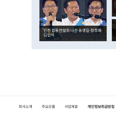
인의 해외투자
은 "그것은 
각각 증가했다
잘랐다. 정 
국인의 국내 
않았다는 점에
감소하며 전월
사합의 복원,
경신했다. 외
권이라는 지적
분기 말 만기
뒤 "여기 업
다. 내국인의
'인천 합동연설회 나선 송영길·정청래
부의 한 소식
다. eoyn2@
·김민석
를 거쳐 결정
련 부처 장관
하고 대통령의
한 문제"라고 지적했다. 이재명 대통령이
외교 국방 등
2026.08.05 ◆시대착오적 접근, 대북 인식 오류 더욱 문제인 것은 정 장관
의 이같은 주
실과 다른 인
격히 변화하고
못하고 있다는
되뇌는 것은 
법을 호도하고
이나 미국은 
금까지의 북핵
회사소개
주요상품
사업제휴
개인정보취급방침
공하는 방식으
과 중유 제공