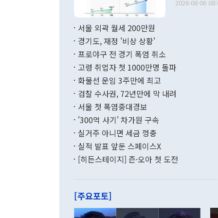
다. [정동영 통일부 장관이 지난달 23일 오후 서울 종로구 정부서울청사에
2026-08-06 08:
료=한국은행] 한국은행이 6일 발표한 '2026년 6월 국제수지(잠정)'에
서 취임 1주년 
면 지난 6월
부 장관 권한
1000만달러
서울 외곽 월세 200만원
발전 구상'을
이에 따라 올
적 갈등 해결
경기도, 재정 '비상 상황'
했다. 경상수
결과 혐오의 
9000만달러
프로야구 전 경기 폭염 취소
년간의 CVI
지 기준 상품
고령 취업자 첫 1000만명 돌파
무너졌다고도 
며 월간 기준
현실을 바꾸는
달러로 38.
화물선 운임 3주만에 최고
를 평화 체제
196.9% 급
검찰 수사권, 72년만에 막 내려
함께 4자 대
수출은 160
지만 이 대통
서울 첫 폭염중대경보
(18.6%) 
화공존 정책이
했다. 통관 기
'300억 사기' 차가원 구속
다"고 지적했
(16.4%)
투리가 잡혀 
실거주 아니면 세금 껑충
월(-10억9
쁜 상황이 초
증가와 유류할
실적 발표 앞둔 스페이스X
9·19 군사
기록했지만 
[히든스테이지] 즌·오아 첫 도전
"우리의 선의
로 전환됐다.
으로 약간의 의문
를 기록해 전
관은 업무보고
는 배당수입
주의에 근거한
줄면서 25억
[주요포토]
라며 "여러분
억1000만달
이 9월 러시
였던 올해 3
며 "정부 차