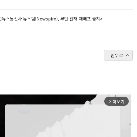
뉴스통신사 뉴스핌(Newspim), 무단 전재-재배포 금지>
맨위로
더보기
arrow_forward_ios