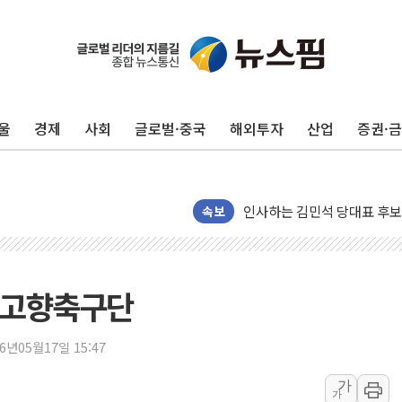
포항시 재난예산 40억 긴급 
울진·영덕 '호우특보'-포항 '
울
경제
사회
글로벌·중국
해외투자
산업
증권·
[종합] 김민석, 정청래에 '0.86
인천 합동연설회 나선 송영길
김민석, 2주차 제주·인천 경선서
인사하는 김민석 당대표 후보
속보
[속보] 민주, 제주·인천 경선 결
[속보] 민주, 인천 경선 결과 발
[속보] 민주, 제주 경선 결과 발
내고향축구단
이번주 국내 주요 금융일정(8.1
美, 이란전 출구전략 만지작
26년05월17일 15:47
강릉·동해·삼척 시간당 최대 
가
가
폐기물 수거하다 참변…60대