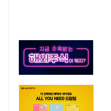
동…60대 남성 2명 숨져
보는 일 없게"…'결혼 페널티' 22개 과제 손본다
터보트 전복…1명 사망·1명 실종
의 날 참석..."국제적 시민 연대로 목소리 내야"
 실종 60대 나흘만에 숨진 채 발견
 살해 10대 아들 체포
' 받아친 정청래…제주 연설서 신경전 고조