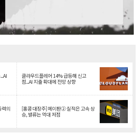
Mute
.AI
클라우드플레어 14% 급등해 신고
점...AI 지출 확대에 전망 상향
 동력의
[홍콩 대장주] 메이퇀② 실적은 고속 상
승, 밸류는 역대 저점