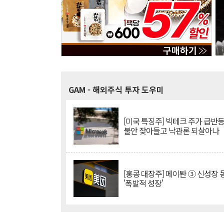
GAM
- 해외주식 투자 도우미
[미국 특징주] 빅테크 주가 급반등..
불안 잦아들고 낙관론 되살아나
[홍콩 대장주] 메이퇀 ③ 신성장
'폭발적 성장'