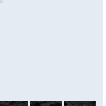
00
 따르
기자간담회를 하고 있다. [사진=통일부] 2026.07.23 ◆통일
 경상수지는 497억3000만달러 흑자로 집계됐다. 전월(386억
 넘어선 주장 정 장관은 이날 업무보고에서 '한반도 평화공존
)에 이어 두 달 연속 월간 기준 역대 최대 기록을 갈아치웠다.
 설명하면서 이재명 정부 2년차 핵심 과제로 상호 존중·평화
해 상반기 누적 경상수지 흑자는 1910억1000만달러를 기록
·핵 없는 한반도 등 3대 기본 방향을 제시했다. 정 장관은 "대
지 흑자를 견인한 것은 상품수지다. 6월 상품수지는 478억
언어는 멈춰야 한다"면서 주적 용어 대체를 주장했다. 지난 25
 흑자를 기록하며 전월에 이어 역대 최대를 다시 썼다. 국제수
D(완전하고 검증가능하며 되돌릴 수 없는 비핵화) 구도는 이미
수출은 1123억7000만달러로 전년 동월 대비 84.5% 증가하
했다. 또 "현 시점에서 흘러간 선(先)비핵화만 되뇌는 것은
 처음으로 1000억달러를 넘어섰다. 상품수입은 644억8000만
 데 힘이 되지 않는다"고 주장했다. 정 장관은 또 "정전 체제
6% 늘었다. 통관 기준으로는 반도체 수출이 전년 동월 대비
로 바꾸는 논의에 착수하겠다"면서 "북·미 정상회담 견인과
증했고 컴퓨터·주변기기(SSD)는 282.7% 증가했다. IT 품목
화의 동력을 확보하기 위해 최선을 다할 것"이라고 말했다. 하
.4% 늘었으며 비IT 품목도 ▲석유제품(47.5%) ▲화공품
령은 정 장관의 구상에 대부분 제동을 걸었다. 이 대통령은 "평
▲철강제품(17.9%) ▲승용차(6.1%) 등을 중심으로 18.6% 증가
 정치적으로 악용되는 측면이 있다"며 "많이 조심하셔야 한
준 수입은 ▲원자재(30.5%) ▲자본재(35.3%) ▲소비재
다. 북한을 다른 이름으로 불러야 한다는 주장에는 "표현에 꼬
가 모두 늘었다. 서비스수지는 12억9000만달러 적자를 기록해 전
정쟁으로 휘몰아 들어가면 원래 하고자 했던 데에서 오히려 나
000만달러)보다 적자 폭이 확대됐다. 여행수지는 외국인 입국자
래될 수 있다"고 경고했다. 이 대통령은 남북 신뢰 구축을 위해
증료 인상 등에 따른 출국자 감소로 4억4000만달러 흑자를
합의를 선제적으로 복원해야 한다는 정 장관의 주장에 대해서도
지식재산권사용료수지는 전월 흑자에서 4억4000만달러 적자
대로 하는 게 과연 한반도의 평화와 안정에 플러스냐, 결론적
 본원소득수지는 배당소득을 중심으로 32억7000만달러 흑자
이 들 때도 있다"며 부정적으로 반응했다. 조현 외교부 장
월(21억7000만달러)보다 흑자 폭이 확대됐다. 배당소득수지
 사후 브리핑에서 정 장관이 언급한 '4자 회담'에 대해 "이상
이 늘어난 데다 전월 분기배당에 따른 기저효과로 배당지급이
 어떤 희망이라 하더라도 그건 아직 조율되지 않은 방법"이
6000만달러 흑자를 나타냈다. 금융계정 순자산은 6월 중 467
들께서 디스카운트해 주시면 좋겠다"고 선을 그었다. 정 장관
러 증가해 월간 기준 역대 최대 증가 폭을 기록했다. 종전 최대
아 블라디보스토크에서 열리는 '동방경제포럼(EEF)'을 언급하
월(369억9000만달러)을 넘어선 것이다. 직접투자에서는 내국
원에서 (참석을) 검토하고 있다"고 발언한 데 대해서도 조 장관