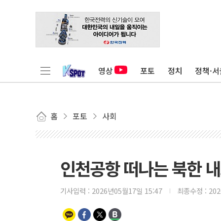
영상
포토
정치
정책·서
홈
포토
사회
인천공항 떠나는 북한 
기사입력 :
2026년05월17일 15:47
최종수정 :
20