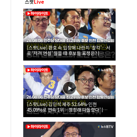
스팟
Live
[스팟Live] 환호 속 입장해 나란히 ‘찰칵’…서
로 ‘저격 연설’ 들을 때 후보들 표정은? |
26.08.08 더불어민주당 당대표·최고위원 후
보 인천 합동연설회
[스팟Live] 김민석 제주 52.64%·인천
45.09%로 연속 1위…정청래 따돌렸다’ |
26.08.08 더불어민주당 당대표·최고위원 후
보 인천 합동연설회