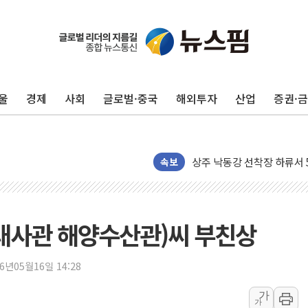
울
경제
사회
글로벌·중국
해외투자
산업
증권·
평택 진위면 공장서 질식사
포항 블루밸리 국가산단에 '
상주 낙동강 선착장 하류서 50
속보
[종합] 김민석, 정청래에 누적 1
민주당 경북도당위원장에 오중
인천서 말다툼 중 어머니 살
대사관 해양수산관)씨 부친상
김민석, 강원·대구·경북 경선서
[속보] 민주, 강원·대구·경북 
26년05월16일 14:28
[속보] 민주, 경북 경선 결과 
가
가
[속보] 민주, 대구 경선 결과 