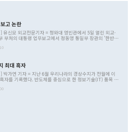
보고 논란
] 유신모 외교전문기자 = 청와대 영빈관에서 5일 열린 외교·
부 부처의 대통령 업무보고에서 정동영 통일부 장관의 '한반도
 구상'과 업무보고 발언이 논란을 빚고 있다. 이날 정 장관의
10
정부 내 조율을 거치지 않은 사안을 정책으로 추진하겠다고 공
는가 하면 사실 관계에 맞지 않은 설명도 있었다. 이재명 대통
로 신중을 기해 달라고 경고했고, 조현 외교부 장관은 '이상
지 최대 흑자
 근거한 비현실적 구상'이라는 비판을 내놨다. 그동안 정 장
책 관련 발언이 물의를 빚은 적은 여러 번 있지만 대통령과 유
] 박가연 기자 = 지난 6월 우리나라의 경상수지가 전월에 이
이 공개적으로 부정적 입장을 표명한 것은 이례적이다. 정 장
 흑자를 기록했다. 반도체를 중심으로 한 정보기술(IT) 품목 수
대북 접근법과 월권을 제어해야 한다는 목소리도 높아지고 있
간 상품수출이 처음으로 1000억달러를 넘어선 영향이다. [자
00
 따르
기자간담회를 하고 있다. [사진=통일부] 2026.07.23 ◆통일
 경상수지는 497억3000만달러 흑자로 집계됐다. 전월(386억
 넘어선 주장 정 장관은 이날 업무보고에서 '한반도 평화공존
)에 이어 두 달 연속 월간 기준 역대 최대 기록을 갈아치웠다.
 설명하면서 이재명 정부 2년차 핵심 과제로 상호 존중·평화
해 상반기 누적 경상수지 흑자는 1910억1000만달러를 기록
·핵 없는 한반도 등 3대 기본 방향을 제시했다. 정 장관은 "대
지 흑자를 견인한 것은 상품수지다. 6월 상품수지는 478억
언어는 멈춰야 한다"면서 주적 용어 대체를 주장했다. 지난 25
 흑자를 기록하며 전월에 이어 역대 최대를 다시 썼다. 국제수
D(완전하고 검증가능하며 되돌릴 수 없는 비핵화) 구도는 이미
수출은 1123억7000만달러로 전년 동월 대비 84.5% 증가하
했다. 또 "현 시점에서 흘러간 선(先)비핵화만 되뇌는 것은
 처음으로 1000억달러를 넘어섰다. 상품수입은 644억8000만