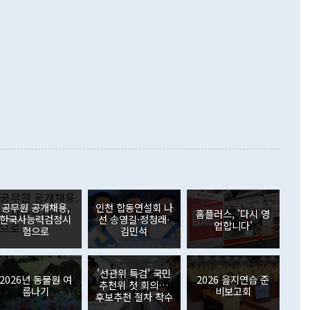
 데 힘이 되지 않는다"고 주장했다. 정 장관은 또 "정전 체제
6% 늘었다. 통관 기준으로는 반도체 수출이 전년 동월 대비
로 바꾸는 논의에 착수하겠다"면서 "북·미 정상회담 견인과
증했고 컴퓨터·주변기기(SSD)는 282.7% 증가했다. IT 품목
화의 동력을 확보하기 위해 최선을 다할 것"이라고 말했다. 하
.4% 늘었으며 비IT 품목도 ▲석유제품(47.5%) ▲화공품
령은 정 장관의 구상에 대부분 제동을 걸었다. 이 대통령은 "평
▲철강제품(17.9%) ▲승용차(6.1%) 등을 중심으로 18.6% 증가
 정치적으로 악용되는 측면이 있다"며 "많이 조심하셔야 한
준 수입은 ▲원자재(30.5%) ▲자본재(35.3%) ▲소비재
다. 북한을 다른 이름으로 불러야 한다는 주장에는 "표현에 꼬
가 모두 늘었다. 서비스수지는 12억9000만달러 적자를 기록해 전
정쟁으로 휘몰아 들어가면 원래 하고자 했던 데에서 오히려 나
000만달러)보다 적자 폭이 확대됐다. 여행수지는 외국인 입국자
래될 수 있다"고 경고했다. 이 대통령은 남북 신뢰 구축을 위해
증료 인상 등에 따른 출국자 감소로 4억4000만달러 흑자를
합의를 선제적으로 복원해야 한다는 정 장관의 주장에 대해서도
지식재산권사용료수지는 전월 흑자에서 4억4000만달러 적자
대로 하는 게 과연 한반도의 평화와 안정에 플러스냐, 결론적
 본원소득수지는 배당소득을 중심으로 32억7000만달러 흑자
이 들 때도 있다"며 부정적으로 반응했다. 조현 외교부 장
월(21억7000만달러)보다 흑자 폭이 확대됐다. 배당소득수지
 사후 브리핑에서 정 장관이 언급한 '4자 회담'에 대해 "이상
이 늘어난 데다 전월 분기배당에 따른 기저효과로 배당지급이
 어떤 희망이라 하더라도 그건 아직 조율되지 않은 방법"이
6000만달러 흑자를 나타냈다. 금융계정 순자산은 6월 중 467
들께서 디스카운트해 주시면 좋겠다"고 선을 그었다. 정 장관
러 증가해 월간 기준 역대 최대 증가 폭을 기록했다. 종전 최대
아 블라디보스토크에서 열리는 '동방경제포럼(EEF)'을 언급하
월(369억9000만달러)을 넘어선 것이다. 직접투자에서는 내국
원에서 (참석을) 검토하고 있다"고 발언한 데 대해서도 조 장관
가 80억1000만달러, 외국인의 국내투자가 46억3000만달러
공무원 공개채용,
인천 합동연설회 나
외교부의 몫"이라며 "아직 거기까지 진도가 나가지 않았다"고
홈플러스, '다시 영
. 증권투자에서는 외국인의 국내 주식 매도세가 이어졌다. 외
한국사능력검정시
선 송영길·정청래·
업합니다'
장관이 이날 소개한 대북 구상과 설명은 정부 내 조율을 거치지
주식 투자는 차익실현 매도 등의 영향으로 316억1000만달러
험으로
김민석
서 문제가 있다. 특히 주적 표현 대체와 국호 사용, 9·19 군
(-310억5000만달러)에 이어 역대 최대 순매도 기록을 다시
 4자회담 추진 등은 통일부 장관이 결정할 사안이 아니어서 월
국인의 국내 채권투자는 세계국채지수(WGBI) 자금 유입에도
이 나오고 있다. 이 대통령은 정 장관의 업무보고를 듣고 난
도래 영향으로 증가 폭이 줄어든 52억9000만달러를 기록했
'선관위 특검' 국민
무보고에 발표했다고 승인난 건 아니다"라고 재차 확인했다. 정
2026년 동물원 여
2026 을지연습 준
 해외 증권투자는 주식을 중심으로 35억6000만달러 증가했
추천위 첫 회의…
름나기
비보고회
통은 "정 장관의 발언 내용은 대부분 국가안전보장회의(NSC)
newspim.com
후보추천 절차 착수
된 사안이 아닌 정 장관의 개인적 생각에 가깝다"며 "안보 관