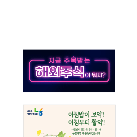
발표...김민석 50.30% 정청래 41.94% 송영길 7.76%
객 400명 맞이…"마음 잇는 시간 되길"
 지급 확정되나…재상고 앞두고 막판 셈법
'행복상자' 전달
극기 거꾸로' 논란…이틀만에 철거
 예술·체육요원 최대 33% 감축
 역대 최대폭 감소한 9.4%↓…유통업계 양극화 심화
 특사'로 콜롬비아 대통령 취임식 참석
시간당 30mm 강한 비...호우 피해 없어
방…野 "청년 우롱 기괴" vs 與 "송구한 해프닝"