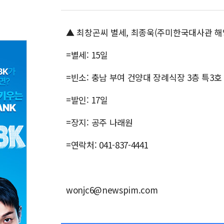
▲ 최창곤씨 별세, 최종욱(주미한국대사관 
=별세: 15일
=빈소: 충남 부여 건양대 장례식장 3층 특3호
=발인: 17일
=장지: 공주 나래원
=연락처: 041-837-4441
wonjc6@newspim.com