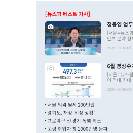
[뉴스핌 베스트 기사]
정동영 업무
[서울=뉴스핌
안보 분야 정
평화공존 발전
2026-08-06 06:
발언 중에는 
언한 것이 있
령은 공개적으
6월 경상수
주의적 희망에
관의 대북 정
[서울=뉴스핌
관 부처 장관
어 역대 최대
관의 무리한 
출 호조로 월
다. [정동영 통일부 장관이 지난달 23일 오후 서울 종로구 정부서울청사에
2026-08-06 08:
료=한국은행] 한국은행이 6일 발표한 '2026년 6월 국제수지(잠정)'에
서 취임 1주년 
면 지난 6월
부 장관 권한
1000만달러
서울 외곽 월세 200만원
발전 구상'을
이에 따라 올
적 갈등 해결
경기도, 재정 '비상 상황'
했다. 경상수
결과 혐오의 
9000만달러
프로야구 전 경기 폭염 취소
년간의 CVI
지 기준 상품
고령 취업자 첫 1000만명 돌파
무너졌다고도 
며 월간 기준