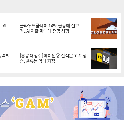
Mute
.AI
클라우드플레어 14% 급등해 신고
점...AI 지출 확대에 전망 상향
 동력의
[홍콩 대장주] 메이퇀② 실적은 고속 상
승, 밸류는 역대 저점