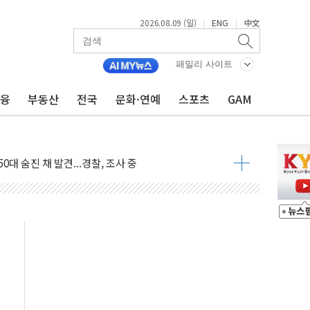
2026.08.09 (일)
ENG
中文
|
|
패밀리 사이트
금융
부동산
전국
문화·연예
스포츠
GAM
고 발생…작업자 1명 숨져
철강 AI융합실증센터' 들어선다
대 숨진 채 발견...경찰, 조사 중
.48%p 차 선두 유지...金 46.01% vs 鄭 44.53%
기 당선...합산득표율 68.63%
해 10대 구속…범행 후 반려견도 죽여
 정청래에 승리…金 48.54% vs 鄭 44.40%
경선 결과...김민석 48.54% 정청래 44.40%
발표...김민석 47.37% 정청래 45.71% 송영길 6.92%
발표...정청래 47.82% 김민석 46.35% 송영길 5.83%