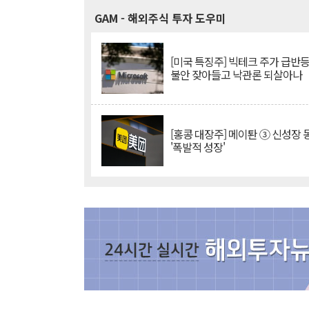
GAM
- 해외주식 투자 도우미
[미국 특징주] 빅테크 주가 급반등..
불안 잦아들고 낙관론 되살아나
[홍콩 대장주] 메이퇀 ③ 신성장
'폭발적 성장'