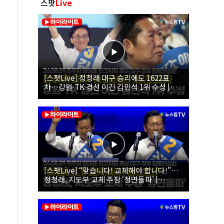
스팟
Live
[스팟Live] 정청래 대구 승리에도 1622표
차…강원·TK 경선 이긴 김민석 1위 수성 |
26.08.09 더불어민주당 당대표·최고위원 후
보 대구·경북 합동연설회
[스팟Live] “맞습니다! 교체해야 합니다!”…
정청래, 지도부 교체 주장 ‘정면돌파’ |
26.08.09 더불어민주당 당대표·최고위원 후
보 대구·경북 합동연설회