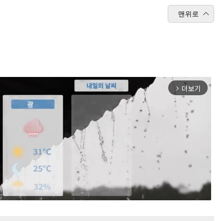
맨위로
더보기
arrow_forward_ios