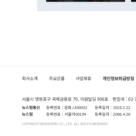
련 부처 장관
하고 대통령의
한 문제"라고 지적했다. 이재명 대통령이
외교 국방 등
2026.08.05 ◆시대착오적 접근, 대북 인식 오류 더욱 문제인 것은 정 장관
의 이같은 주
실과 다른 인
격히 변화하고
못하고 있다는
되뇌는 것은 
법을 호도하고
이나 미국은 
금까지의 북핵
회사소개
주요상품
사업제휴
개인정보취급방침
공하는 방식으
과 중유 제공
의 모든 단계
협상에 관여했
서울시 영등포구 국제금융로 70, 미원빌딩 906호
편집국 : 02-
한·미가 제
다"면서 "정
뉴스핌통신
등록번호 : 문화,나00032
등록일자 : 2018.3.22
대화할 수 있
뉴스핌
등록번호 : 서울아00194
등록일자 : 2006.4.26
비롯된 것으로
COPYRIGHT©NEWSPIM CO., LTD. ALL RIGHTS RESERVED.
무너졌다"고 
기되고 있다.