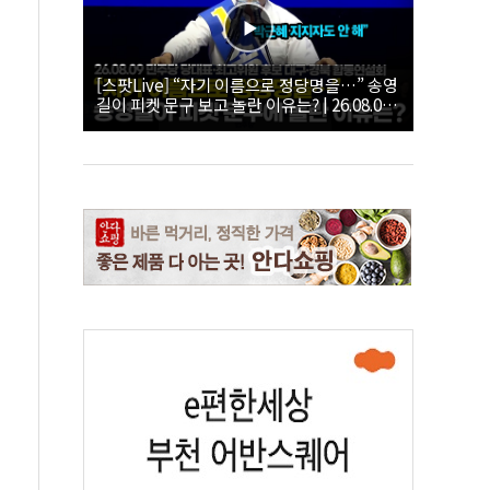
[스팟Live] “자기 이름으로 정당명을…” 송영
길이 피켓 문구 보고 놀란 이유는? | 26.08.09
더불어민주당 당대표·최고위원 후보 대구·경
북 합동연설회