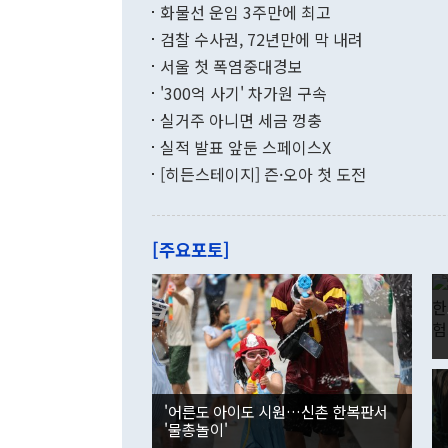
현실을 바꾸는
달러로 38.
화물선 운임 3주만에 최고
를 평화 체제
196.9% 급
검찰 수사권, 72년만에 막 내려
함께 4자 대
수출은 160
지만 이 대통
서울 첫 폭염중대경보
(18.6%) 
화공존 정책이
했다. 통관 기
'300억 사기' 차가원 구속
다"고 지적했
(16.4%)
투리가 잡혀 
실거주 아니면 세금 껑충
월(-10억9
쁜 상황이 초
증가와 유류할
실적 발표 앞둔 스페이스X
9·19 군사
기록했지만 
[히든스테이지] 즌·오아 첫 도전
"우리의 선의
로 전환됐다.
으로 약간의 의문
를 기록해 전
관은 업무보고
는 배당수입
주의에 근거한
줄면서 25억
[주요포토]
라며 "여러분
억1000만달
이 9월 러시
였던 올해 3
며 "정부 차
인의 해외투자
은 "그것은 
각각 증가했다
잘랐다. 정 
국인의 국내 
않았다는 점에
감소하며 전월
사합의 복원,
경신했다. 외
권이라는 지적
분기 말 만기
뒤 "여기 업
다. 내국인의
'어른도 아이도 시원…신촌 한복판서
부의 한 소식
다. eoyn2@
'물총놀이'
를 거쳐 결정