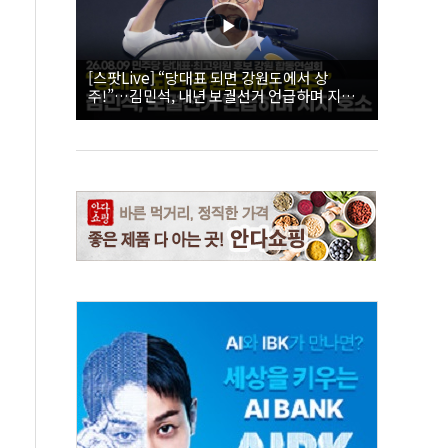
[스팟Live] “당대표 되면 강원도에서 상
주!”…김민석, 내년 보궐선거 언급하며 지지
호소 | 26.08.09 더불어민주당 당대표·최고위
원 후보 강원 합동연설회