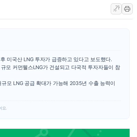
가
장동혁, 李 대통령에 "결혼
가
정부, 독도 조사활동 日 항
김성회, 국민의힘에 "청년
후 미국산 LNG 투자가 급증하고 있다고 보도했다.
러 규모 커먼웰스LNG가 건설되고 다국적 투자자들이 참
규모 LNG 공급 확대가 가능해 2035년 수출 능력이
어요.