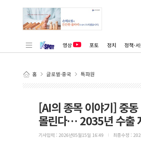
영상
포토
정치
정책·서
홈
글로벌·중국
특파원
[AI의 종목 이야기] 중동
몰린다… 2035년 수출 
기사입력 :
2026년05월15일 16:49
최종수정 :
20