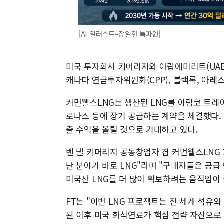
[AI 일러스트=장일현 특파원]
미국 투자회사 키머리지와 아랍에미리트(UAE) 
캐나다 연금투자위원회(CPP), 블랙록, 아레
커먼웰스LNG는 생산된 LNG를 아람코 트레
로나스 등에 장기 공급하는 계약을 체결했다. 
출 수익을 올릴 것으로 기대하고 있다.
벤 델 키머리지 공동창업자 겸 커먼웰스LNG 
난 분야가 바로 LNG"라며 "구매자들은 공급
미국산 LNG를 더 많이 확보하려는 움직임이
FT는 "이번 LNG 프로젝트는 전 세계 석유와
된 이후 미국 화석연료가 핵심 전략 자산으로