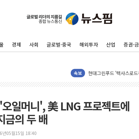
병무청, 보충역 전면 손질…
홈플러스發 대형마트 판매,
윤준병·이해민 의원, '정부
'호우·산사태 주의보' 울진 
울
경제
사회
글로벌·중국
해외투자
산업
증권·
여야, 황희 '버스 하우스' 
풀무원재단, '국제과학연극제
현대그린푸드 '텍사스로드하
與 "세제개편안 8월 말 당
속보
경인고속도로서 차량 4대 연
"AI가 먼저 알아채고 고친
삼성전자, 美국립연구소와 
 '오일머니', 美 LNG 프로젝트에
[인사] 국무조정실·국무
지금의 두 배
롯데백화점, 앰배서더 2기
한수원 "폭염 속 전력수급
26년05월15일 18:40
박형수 의원 '선관위 견제·감