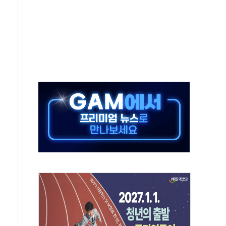
 페널티 만든 건 이 정권…신생아 특례 대출까지 줄여"
의에 "수용할 수 없다" 반박
 결혼까지 정쟁 소재 삼아…청년 삶 가로막는 걸림돌"