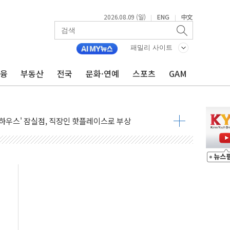
 예술·체육요원 최대 33% 감축
2026.08.09 (일)
ENG
中文
|
|
 역대 최대폭 감소한 9.4%↓…유통업계 양극화 심화
 특사'로 콜롬비아 대통령 취임식 참석
패밀리 사이트
시간당 30mm 강한 비...호우 피해 없어
금융
부동산
전국
문화·연예
스포츠
GAM
공방…野 "청년 우롱 기괴" vs 與 "송구한 해프닝"
 2026'서 어린이 과학연극 2편 수상
우스' 잠실점, 직장인 핫플레이스로 부상
정 조율 완료…초고가·비거주 1주택 등 여론 수렴"
쇄 추돌…7세 남아 등 4명 부상
다"…LG유플러스, AI 홈네트워크 구현 첫발
영하 30도 극저온 난방기술 개발한다
총리비서실
 모집…지역 크리에이터 확대
 이상무"…김회천 사장, 원전 현장점검
독 강화' 2개 법 대표 발의