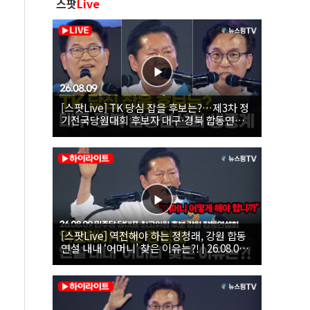
스팟
Live
[스팟Live] TK 당심 잡을 후보는?…제3차 정
기전국당원대회 후보자 대구·경북 합동연설
회 생중계 | 26.08.09
[스팟Live] 역전해야 하는 정청래, 강원 합동
연설 내내 ‘어머니’ 찾은 이유는?! | 26.08.09
더불어민주당 당대표·최고위원 후보 강원 합
동연설회