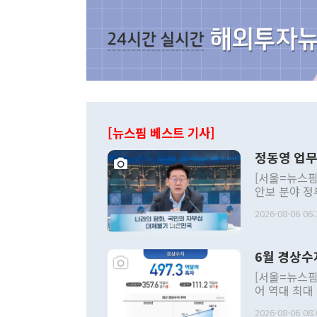
[뉴스핌 베스트 기사]
정동영 업무
[서울=뉴스핌
안보 분야 정
평화공존 발전
2026-08-06 06:
발언 중에는 
언한 것이 있
령은 공개적으
6월 경상수
주의적 희망에
관의 대북 정
[서울=뉴스핌
관 부처 장관
어 역대 최대
관의 무리한 
출 호조로 월
다. [정동영 통일부 장관이 지난달 23일 오후 서울 종로구 정부서울청사에
2026-08-06 08: