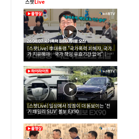
스팟
Live
[스팟Live] 李대통령 "국가폭력 피해자, 국가
가 치유해야…국가 책임 유효기간 없어"｜
26.08.07 국가폭력 피해자 위로 오찬
[스팟Live] 일상에서 장점이 더 돋보이는 '전
기 패밀리 SUV' 볼보 EX90