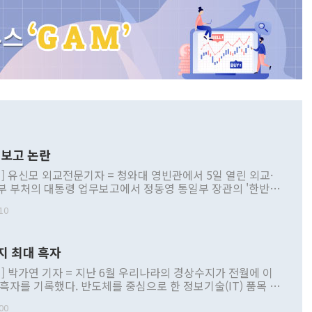
보고 논란
] 유신모 외교전문기자 = 청와대 영빈관에서 5일 열린 외교·
부 부처의 대통령 업무보고에서 정동영 통일부 장관의 '한반도
 구상'과 업무보고 발언이 논란을 빚고 있다. 이날 정 장관의
10
정부 내 조율을 거치지 않은 사안을 정책으로 추진하겠다고 공
는가 하면 사실 관계에 맞지 않은 설명도 있었다. 이재명 대통
로 신중을 기해 달라고 경고했고, 조현 외교부 장관은 '이상
지 최대 흑자
 근거한 비현실적 구상'이라는 비판을 내놨다. 그동안 정 장
책 관련 발언이 물의를 빚은 적은 여러 번 있지만 대통령과 유
] 박가연 기자 = 지난 6월 우리나라의 경상수지가 전월에 이
이 공개적으로 부정적 입장을 표명한 것은 이례적이다. 정 장
 흑자를 기록했다. 반도체를 중심으로 한 정보기술(IT) 품목 수
대북 접근법과 월권을 제어해야 한다는 목소리도 높아지고 있
간 상품수출이 처음으로 1000억달러를 넘어선 영향이다. [자
00