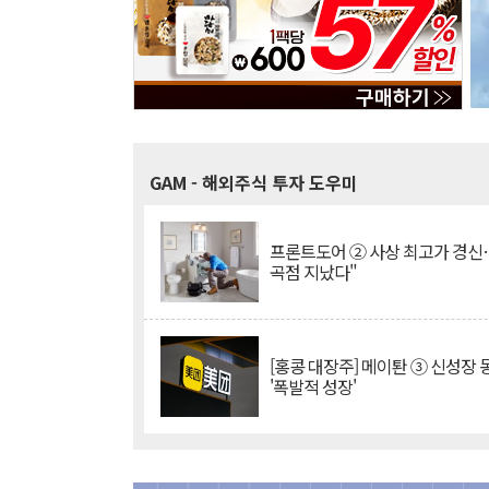
GAM
- 해외주식 투자 도우미
프론트도어 ② 사상 최고가 경신
곡점 지났다"
[홍콩 대장주] 메이퇀 ③ 신성장
'폭발적 성장'