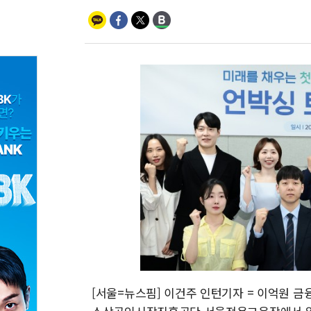
[서울=뉴스핌] 이건주 인턴기자 = 이억원 금