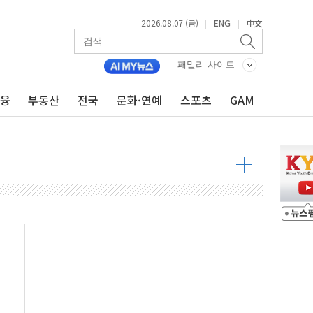
2026.08.07 (금)
ENG
中文
|
|
 톤 낮춰
항시 '시끌'
패밀리 사이트
름…수도권 집중 완화 전환점"
금융
부동산
전국
문화·연예
스포츠
GAM
주재… "전폭적 공급 확대·속도전 총력"
…美 태양광주 급등
도 놀랍지 않아"
태양광 착공…여의도 1.6배 규모
...금융주 낙폭 커
정책 아냐" 해명
~9일 최대 100mm 호우
결… 수니파 국가들의 새 안보 협력 구도
비온 59㎡ 18억원대
-서울시 '정책 엇박자'