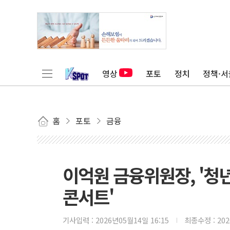
영상
포토
정치
정책·서
홈
포토
금융
이억원 금융위원장, '청
콘서트'
기사입력 :
2026년05월14일 16:15
최종수정 :
20