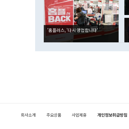
은 "그것은 
각각 증가했다
잘랐다. 정 
국인의 국내 
않았다는 점에
감소하며 전월
사합의 복원,
경신했다. 외
권이라는 지적
분기 말 만기
뒤 "여기 업
다. 내국인의
'홈플러스, '다시 영업합니다'
부의 한 소식
다. eoyn2@
를 거쳐 결정
련 부처 장관
하고 대통령의
한 문제"라고 지적했다. 이재명 대통령이
외교 국방 등
2026.08.05 ◆시대착오적 접근, 대북 인식 오류 더욱 문제인 것은 정 장관
의 이같은 주
실과 다른 인
격히 변화하고
못하고 있다는
되뇌는 것은 
법을 호도하고
이나 미국은 
금까지의 북핵
회사소개
주요상품
사업제휴
개인정보취급방침
공하는 방식으
과 중유 제공
의 모든 단계