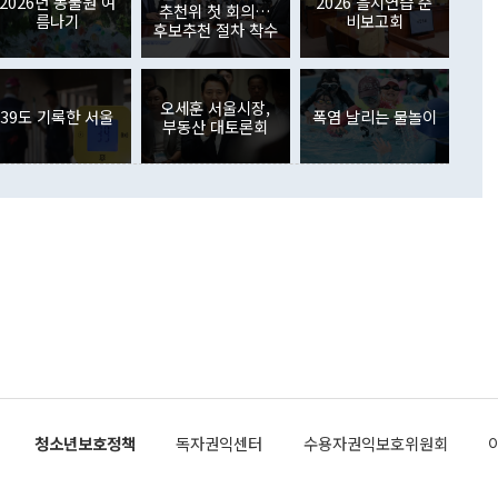
외교부의 몫"이라며 "아직 거기까지 진도가 나가지 않았다"고
2026년 동물원 여
2026 을지연습 준
. 증권투자에서는 외국인의 국내 주식 매도세가 이어졌다. 외
추천위 첫 회의…
름나기
비보고회
장관이 이날 소개한 대북 구상과 설명은 정부 내 조율을 거치지
주식 투자는 차익실현 매도 등의 영향으로 316억1000만달러
후보추천 절차 착수
서 문제가 있다. 특히 주적 표현 대체와 국호 사용, 9·19 군
(-310억5000만달러)에 이어 역대 최대 순매도 기록을 다시
 4자회담 추진 등은 통일부 장관이 결정할 사안이 아니어서 월
국인의 국내 채권투자는 세계국채지수(WGBI) 자금 유입에도
이 나오고 있다. 이 대통령은 정 장관의 업무보고를 듣고 난
도래 영향으로 증가 폭이 줄어든 52억9000만달러를 기록했
무보고에 발표했다고 승인난 건 아니다"라고 재차 확인했다. 정
오세훈 서울시장,
 해외 증권투자는 주식을 중심으로 35억6000만달러 증가했
39도 기록한 서울
폭염 날리는 물놀이
부동산 대토론회
통은 "정 장관의 발언 내용은 대부분 국가안전보장회의(NSC)
newspim.com
된 사안이 아닌 정 장관의 개인적 생각에 가깝다"며 "안보 관
이 정부의 공식 정책이 아닌 사안을 추진하겠다고 업무보고를
 면전에서 '국군통수권자가 나서야 한다'고 주장한 것은 심각
 5일 청와대 영빈관에서 열린 통일
 외교 안보 부처 업무보고에서 발언하고 있다. [사진=청와대]
장이 현 시점에서 이미 참고가 될 수 없는 과거의 경험 또는 사
식에 기반하고 있다는 것이다. 정 장관이 주장하는 구상은 급
 있는 북한의 전략과 한반도 및 국제 정세를 전혀 반영하지
 비판이 제기되고 있다. 정 장관이 "흘러간 선(先)비핵화만
현실을 바꾸지 못한다"고 언급한 것은 지금까지의 대북 접근
 있다. 북핵 위기 발발 이후 지금까지 모든 핵 협상에서 한국
북한에 선비핵화를 공식적으로 요구한 적이 없기 때문이다. 지
 협상은 북한의 비핵화 조치에 한·미가 상응하는 대가를 제
로 이뤄졌다. 1994년 북·미 제네바 기본합의는 핵시설 동결
청소년보호정책
독자권익센터
수용자권익보호위원회
의 교환이었다. 2005년 9.19 공동성명도 북한의 비핵화 조치
에 상응조치를 제공하는 '행동 대 행동' 원칙이 적용됐다. 대북