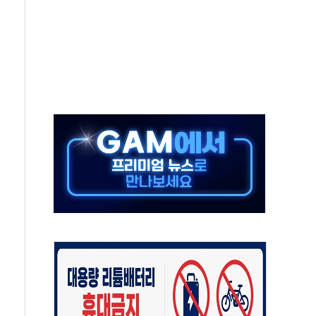
생애최초만 경쟁 치열
래·ETF 매수에도 고유가·금리·입법 지연 '삼중 부담'
...석유·가스주 올랐지만 빈그룹이 상쇄
총수요 104.3GW 기록
 위기 고조되는 또 다른 중동 화약고
름나기 [뉴스핌 줌인]