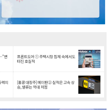
Mute
…"변
프론트도어 ① 주택시장 침체 속에서도
터진 호실적
 동력의
[홍콩 대장주] 메이퇀② 실적은 고속 상
승, 밸류는 역대 저점