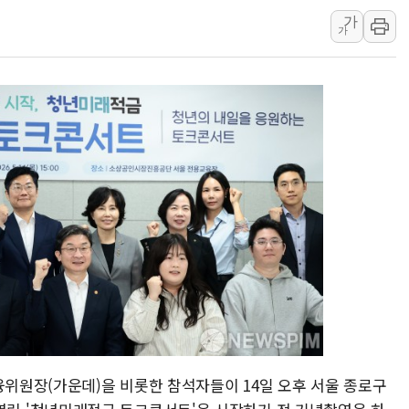
가
[AI 부동산 투데이] 특공 전략도 '극과 극'…
가
[코인시황] 비트코인 6만4000달러대 횡보…고
[베트남 증시] 유동성 부진 지속, 강보합 마감
'찜통더위'에 전력수요 역대 최고치 경신…한낮 
후티 반군, 예멘 정부군과 사우디 동시 공격…
42.5도 역대급 폭염…동물들도 특별식으로 여
융위원장(가운데)을 비롯한 참석자들이 14일 오후 서울 종로구