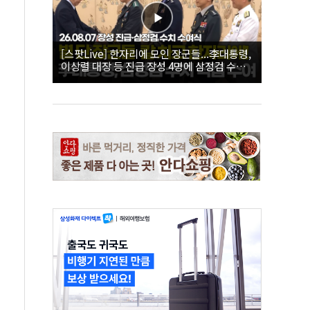
[스팟Live] 한자리에 모인 장군들...李대통령,
이상렬 대장 등 진급 장성 4명에 삼정검 수치
직접 수여｜26.08.07 장성 진급·삼정검 수치
수여식