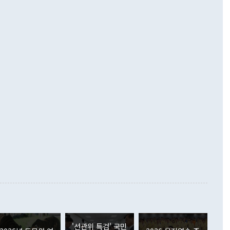
 따르
기자간담회를 하고 있다. [사진=통일부] 2026.07.23 ◆통일
 경상수지는 497억3000만달러 흑자로 집계됐다. 전월(386억
 넘어선 주장 정 장관은 이날 업무보고에서 '한반도 평화공존
)에 이어 두 달 연속 월간 기준 역대 최대 기록을 갈아치웠다.
 설명하면서 이재명 정부 2년차 핵심 과제로 상호 존중·평화
해 상반기 누적 경상수지 흑자는 1910억1000만달러를 기록
·핵 없는 한반도 등 3대 기본 방향을 제시했다. 정 장관은 "대
지 흑자를 견인한 것은 상품수지다. 6월 상품수지는 478억
언어는 멈춰야 한다"면서 주적 용어 대체를 주장했다. 지난 25
 흑자를 기록하며 전월에 이어 역대 최대를 다시 썼다. 국제수
D(완전하고 검증가능하며 되돌릴 수 없는 비핵화) 구도는 이미
수출은 1123억7000만달러로 전년 동월 대비 84.5% 증가하
했다. 또 "현 시점에서 흘러간 선(先)비핵화만 되뇌는 것은
 처음으로 1000억달러를 넘어섰다. 상품수입은 644억8000만
 데 힘이 되지 않는다"고 주장했다. 정 장관은 또 "정전 체제
6% 늘었다. 통관 기준으로는 반도체 수출이 전년 동월 대비
로 바꾸는 논의에 착수하겠다"면서 "북·미 정상회담 견인과
증했고 컴퓨터·주변기기(SSD)는 282.7% 증가했다. IT 품목
화의 동력을 확보하기 위해 최선을 다할 것"이라고 말했다. 하
.4% 늘었으며 비IT 품목도 ▲석유제품(47.5%) ▲화공품
령은 정 장관의 구상에 대부분 제동을 걸었다. 이 대통령은 "평
▲철강제품(17.9%) ▲승용차(6.1%) 등을 중심으로 18.6% 증가
 정치적으로 악용되는 측면이 있다"며 "많이 조심하셔야 한
준 수입은 ▲원자재(30.5%) ▲자본재(35.3%) ▲소비재
다. 북한을 다른 이름으로 불러야 한다는 주장에는 "표현에 꼬
가 모두 늘었다. 서비스수지는 12억9000만달러 적자를 기록해 전
정쟁으로 휘몰아 들어가면 원래 하고자 했던 데에서 오히려 나
000만달러)보다 적자 폭이 확대됐다. 여행수지는 외국인 입국자
래될 수 있다"고 경고했다. 이 대통령은 남북 신뢰 구축을 위해
증료 인상 등에 따른 출국자 감소로 4억4000만달러 흑자를
합의를 선제적으로 복원해야 한다는 정 장관의 주장에 대해서도
지식재산권사용료수지는 전월 흑자에서 4억4000만달러 적자
대로 하는 게 과연 한반도의 평화와 안정에 플러스냐, 결론적
 본원소득수지는 배당소득을 중심으로 32억7000만달러 흑자
이 들 때도 있다"며 부정적으로 반응했다. 조현 외교부 장
월(21억7000만달러)보다 흑자 폭이 확대됐다. 배당소득수지
 사후 브리핑에서 정 장관이 언급한 '4자 회담'에 대해 "이상
이 늘어난 데다 전월 분기배당에 따른 기저효과로 배당지급이
 어떤 희망이라 하더라도 그건 아직 조율되지 않은 방법"이
6000만달러 흑자를 나타냈다. 금융계정 순자산은 6월 중 467
들께서 디스카운트해 주시면 좋겠다"고 선을 그었다. 정 장관
러 증가해 월간 기준 역대 최대 증가 폭을 기록했다. 종전 최대
아 블라디보스토크에서 열리는 '동방경제포럼(EEF)'을 언급하
월(369억9000만달러)을 넘어선 것이다. 직접투자에서는 내국
원에서 (참석을) 검토하고 있다"고 발언한 데 대해서도 조 장관
가 80억1000만달러, 외국인의 국내투자가 46억3000만달러
'선관위 특검' 국민