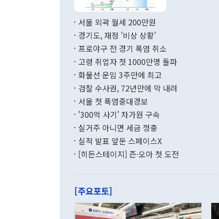
료=한국은행] 한국은행이 6일 발표한 '2026년 6월 국제수지(잠정)'에
서 취임 1주년 
면 지난 6월
부 장관 권한
1000만달러
서울 외곽 월세 200만원
발전 구상'을
이에 따라 올
적 갈등 해결
경기도, 재정 '비상 상황'
했다. 경상수
결과 혐오의 
9000만달러
프로야구 전 경기 폭염 취소
년간의 CVI
지 기준 상품
고령 취업자 첫 1000만명 돌파
무너졌다고도 
며 월간 기준
현실을 바꾸는
달러로 38.
화물선 운임 3주만에 최고
를 평화 체제
196.9% 급
검찰 수사권, 72년만에 막 내려
함께 4자 대
수출은 160
지만 이 대통
서울 첫 폭염중대경보
(18.6%) 
화공존 정책이
했다. 통관 기
'300억 사기' 차가원 구속
다"고 지적했
(16.4%)
투리가 잡혀 
실거주 아니면 세금 껑충
월(-10억9
쁜 상황이 초
증가와 유류할
실적 발표 앞둔 스페이스X
9·19 군사
기록했지만 
[히든스테이지] 즌·오아 첫 도전
"우리의 선의
로 전환됐다.
으로 약간의 의문
를 기록해 전
관은 업무보고
는 배당수입
주의에 근거한
줄면서 25억
[주요포토]
라며 "여러분
억1000만달
이 9월 러시
였던 올해 3
며 "정부 차
인의 해외투자