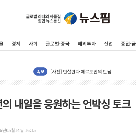
트럼프 "금리 내려야"…파월 때와 달리 워시엔
특정 정치인 측근 포항시 정책특보 내정설...포
李 "해남 태양광, 대한민국 다음 100년 밑거
울
경제
사회
글로벌·중국
해외투자
산업
증권·
李 대통령, '6시간 마라톤 부동산 2차 회의' 
트럼프, 中 겨냥 폴리실리콘 관세 15% 부과
[사진] 빈살만과 에르도안의 만남
이란와이어 "이란 최고지도자 위독…곧 사망해
속보
남동발전, 해남군에 국내 최대 규모 400MW 
[인도증시] 중동 불안 속 유가 상승에 소폭 하락
황희 '폐버스 청년주택' SNS 글 역풍에 "정부
년의 내일을 응원하는 언박싱 토크
폭염 누그러지고 가뭄 숙지나...경북동해안권 8
사우디·튀르키예·파키스탄, '공동방위협정' 체
신길동 신축도 3.3㎡당 7250만원…써밋 클라
26년05월14일 16:15
용산공원·그린벨트로 또 충돌…반복되는 국토부