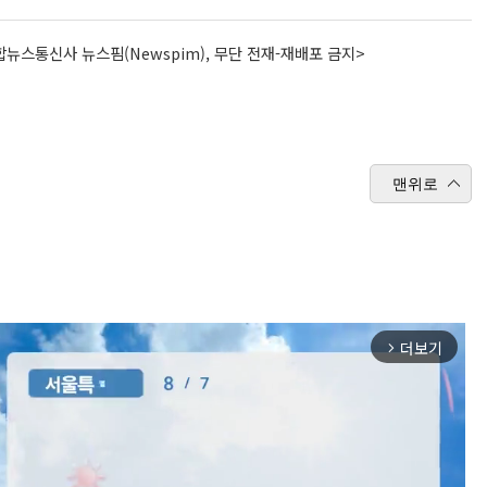
뉴스통신사 뉴스핌(Newspim), 무단 전재-재배포 금지>
맨위로
더보기
arrow_forward_ios